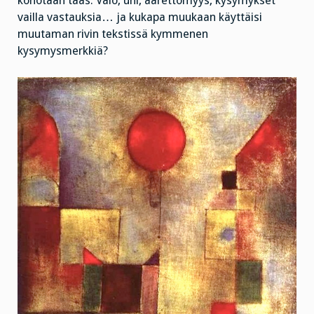
kohotaan taas. Valo, uni, äärettömyys, kysymykset
vailla vastauksia… ja kukapa muukaan käyttäisi
muutaman rivin tekstissä kymmenen
kysymysmerkkiä?