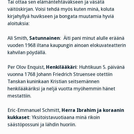
Tai ottaa sen elämäntehtäväkseen ja väsätä
väitöskirjan. Voisi tehdä myös kuten minä, koluta
kirjahyllyä huvikseen ja bongata muutamia hyviä
aloituksia:
Ali Smith,
Satunnainen
: Äiti pani minut alulle eräänä
vuoden 1968 iltana kaupungin ainoan elokuvateatterin
kahvilan pöydällä.
Per Olov Enquist,
Henkilääkäri
: Huhtikuun 5. päivänä
vuonna 1768 Johann Friedrich Struensee otettiin
Tanskan kuninkaan Kristian seitsemännen
henkilääkäriksi ja neljä vuotta myöhemmin hänet
mestattiin.
Eric-Emmanuel Schmitt,
Herra Ibrahim ja koraanin
kukkaset
: Yksitoistavuotiaana minä rikoin
säästöpossuni ja lähdin huoriin.