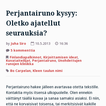
Perjantairuno kysyy:
Oletko ajatellut
seurauksia?
by
Juha Siro
10.5.2013
16:36
artikkeliin
5 kommenttia
Perjantairuno
kysyy:
Finlandiapalkinnot
,
Kirjoittamisen ideat
,
Oletko
Kuvataiteilijat
,
Perjantairuno
,
Unohdettujen
ajatellut
runojen klinikka
seurauksia?
Bo Carpelan
,
Kleen taulun nimi
Perjantairuno hakee jälleen avartavaa otetta tekstille.
Kontaktia myös itsensä ulkopuolelle. Olen ennekin
väittänyt täällä kuvaa ja sanaa samaksi asiaksi. Ei niin,
että ne korvaisivat toisensa, tai merkitsisivät kaikille