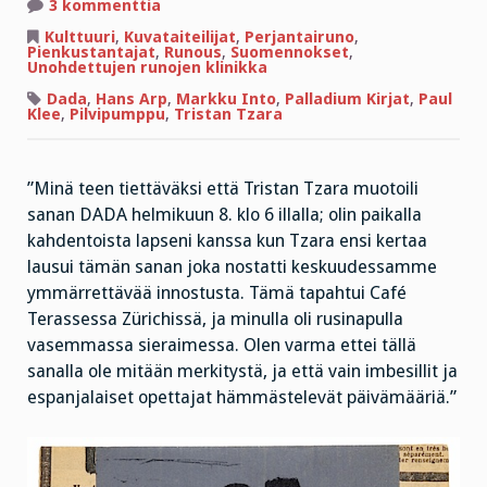
artikkeliin
3 kommenttia
Perjantairunon
Pilvipumppu
Kulttuuri
,
Kuvataiteilijat
,
Perjantairuno
,
Pienkustantajat
,
Runous
,
Suomennokset
,
Unohdettujen runojen klinikka
Dada
,
Hans Arp
,
Markku Into
,
Palladium Kirjat
,
Paul
Klee
,
Pilvipumppu
,
Tristan Tzara
”Minä teen tiettäväksi että Tristan Tzara muotoili
sanan DADA helmikuun 8. klo 6 illalla; olin paikalla
kahdentoista lapseni kanssa kun Tzara ensi kertaa
lausui tämän sanan joka nostatti keskuudessamme
ymmärrettävää innostusta. Tämä tapahtui Café
Terassessa Zürichissä, ja minulla oli rusinapulla
vasemmassa sieraimessa. Olen varma ettei tällä
sanalla ole mitään merkitystä, ja että vain imbesillit ja
espanjalaiset opettajat hämmästelevät päivämääriä.”