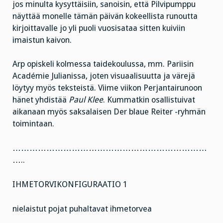
jos minulta kysyttäisiin, sanoisin, että Pilvipumppu
näyttää monelle tämän päivän kokeellista runoutta
kirjoittavalle jo yli puoli vuosisataa sitten kuiviin
imaistun kaivon.
Arp opiskeli kolmessa taidekoulussa, mm. Pariisin
Académie Julianissa, joten visuaalisuutta ja värejä
löytyy myös teksteistä. Viime viikon Perjantairunoon
hänet yhdistää
Paul Klee
. Kummatkin osallistuivat
aikanaan myös saksalaisen Der blaue Reiter -ryhmän
toimintaan.
……………………………………………………………
…..
IHMETORVIKONFIGURAATIO 1
nielaistut pojat puhaltavat ihmetorvea