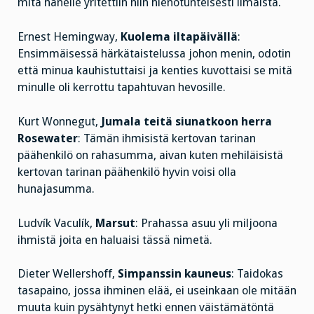
mitä hänelle yritettiin niin hienotunteisesti ilmaista.
Ernest Hemingway,
Kuolema iltapäivällä
:
Ensimmäisessä härkätaistelussa johon menin, odotin
että minua kauhistuttaisi ja kenties kuvottaisi se mitä
minulle oli kerrottu tapahtuvan hevosille.
Kurt Wonnegut,
Jumala teitä siunatkoon herra
Rosewater
: Tämän ihmisistä kertovan tarinan
päähenkilö on rahasumma, aivan kuten mehiläisistä
kertovan tarinan päähenkilö hyvin voisi olla
hunajasumma.
Ludvík Vaculík,
Marsut
: Prahassa asuu yli miljoona
ihmistä joita en haluaisi tässä nimetä.
Dieter Wellershoff,
Simpanssin kauneus
: Taidokas
tasapaino, jossa ihminen elää, ei useinkaan ole mitään
muuta kuin pysähtynyt hetki ennen väistämätöntä