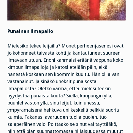
Punainen ilmapallo
Mielesikö tekee leijailla? Monet perheenjäsenesi ovat
jo kohonneet taivasta kohti ja kantautuneet suureen
ilmavaan utuun. Enoni kahmaisi eräänä vappuna koko
kimpun ilmapalloja ja katosi etelään päin, eikä
hänestä koskaan sen koommin kuultu. Hän oli aivan
vastanainut. Ja sinäkö uneksit punaisesta
ilmapallosta? Oletko varma, ettei mielesi teekin
pyydystää punaista kuuta? Siellä, kaupungin yllä,
puunlehvästön yllä, sinä leijut, kuin unessa,
ympyrämäisenä hehkuva uni keskellä pelkkiä suoria
kulmia. Takanasi avaruuden tuolla puolen, tuo
salaperäinen valo. Polttaako se sinut vai täyttääkö,
niin että pian suunnattomassa hiljaisuudessa muutut