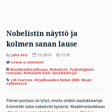
Nobelistin näyttö ja
kolmen sanan lause
by
Juha Siro
7.5.2013
17:35
on
Leave a comment
Nobelistin
näyttö
Maailmankirjallisuus
,
Nobelistit
,
Psykologinen
ja
romaani
,
Romaanin kieli
,
Suosikkikirjat
kolmen
sanan
J.M.Coetzee
,
Kirjallisuuden Nobel 2003
,
Maan
lause
sydämessä
Päivän postaus on lyhyt, mutta sitäkin laadukkaampi.
Esimerkki tulee nobelistin kynästä. Maailmanluokkaan