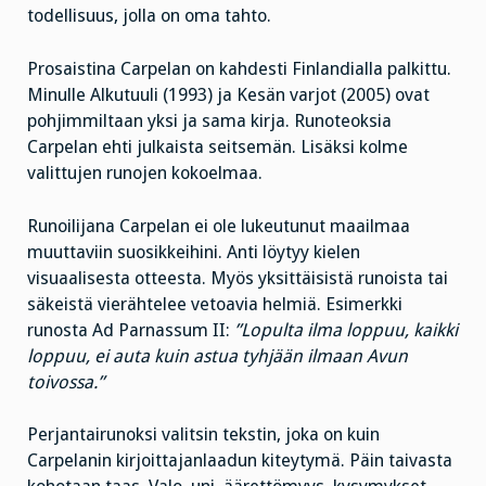
todellisuus, jolla on oma tahto.
Prosaistina Carpelan on kahdesti Finlandialla palkittu.
Minulle Alkutuuli (1993) ja Kesän varjot (2005) ovat
pohjimmiltaan yksi ja sama kirja. Runoteoksia
Carpelan ehti julkaista seitsemän. Lisäksi kolme
valittujen runojen kokoelmaa.
Runoilijana Carpelan ei ole lukeutunut maailmaa
muuttaviin suosikkeihini. Anti löytyy kielen
visuaalisesta otteesta. Myös yksittäisistä runoista tai
säkeistä vierähtelee vetoavia helmiä. Esimerkki
runosta Ad Parnassum II:
”Lopulta ilma loppuu, kaikki
loppuu, ei auta kuin astua tyhjään ilmaan Avun
toivossa.”
Perjantairunoksi valitsin tekstin, joka on kuin
Carpelanin kirjoittajanlaadun kiteytymä. Päin taivasta