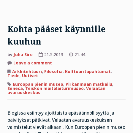
Kohta pääset käynnille
kuuhun
by
Juha Siro
21.5.2013
21:44
on
Leave a comment
Kohta
pääset
Arkkitehtuuri
,
Filosofia
,
Kulttuuritapahtumat
,
käynnille
Tiede
,
Uutiset
kuuhun
Euroopan pienin museo
,
Pirkanmaan matkailu
,
Seneca
,
Teiskon maitolaiturimuseo
,
Velaatan
avaruuskeskus
Blogissa esiintyy ajoittaista epäsäännöllisyyttä ja
päivitykset pätkivät. Velaatan avaruuskeskuksen
valmistelut vievät aikaani. Kun Euroopan pienin museo