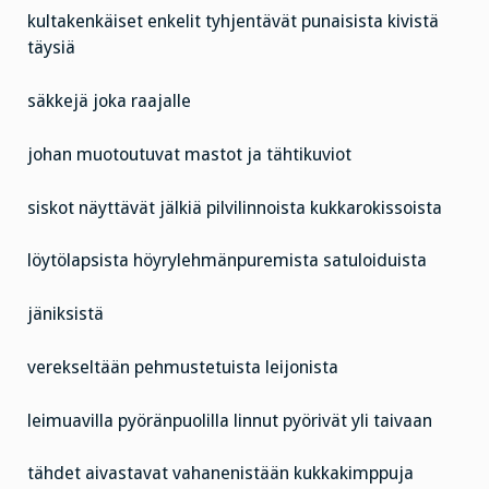
kultakenkäiset enkelit tyhjentävät punaisista kivistä
täysiä
säkkejä joka raajalle
johan muotoutuvat mastot ja tähtikuviot
siskot näyttävät jälkiä pilvilinnoista kukkarokissoista
löytölapsista höyrylehmänpuremista satuloiduista
jäniksistä
verekseltään pehmustetuista leijonista
leimuavilla pyöränpuolilla linnut pyörivät yli taivaan
tähdet aivastavat vahanenistään kukkakimppuja