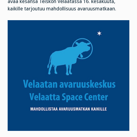
avaa kesänsä Teiskon Velaatassa 16. kesäkuuta,
kaikille tarjoutuu mahdollisuus avaruusmatkaan.