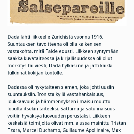
Dada lähti liikkeelle Zürichistä vuonna 1916.
Suuntauksen tavoitteena oli olla kaiken sen
vastakohta, mitä Taide edusti. Liikkeen syntymään
saakka kuvataiteessa ja kirjallisuudessa oli ollut
merkitys tai viesti, Dada hylkäsi ne ja jätti kaikki
tulkinnat kokijan kontolle.
Dadassa oli nykytaiteen siemen, joka johti uusiin
suuntauksiin. Ironista kyllä vastahankaisuus,
loukkaavuus ja hämmennyksen ilmaisu muuttui
lopulta itsekin taiteeksi. Sattuma ja satunnaisuus
voitiin hyväksyä luovuuden perustaksi. Liikkeen
keskeisiä toimijoita olivat mm. alussa mainittu Tristan
Tzara, Marcel Duchamp, Guillaume Apollinaire, Max