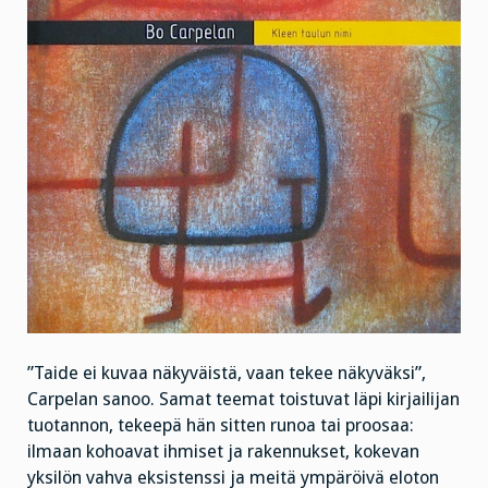
”Taide ei kuvaa näkyväistä, vaan tekee näkyväksi”,
Carpelan sanoo. Samat teemat toistuvat läpi kirjailijan
tuotannon, tekeepä hän sitten runoa tai proosaa:
ilmaan kohoavat ihmiset ja rakennukset, kokevan
yksilön vahva eksistenssi ja meitä ympäröivä eloton