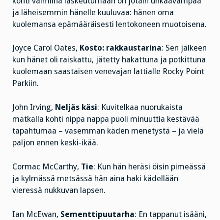
kohti valmiina laskeutumaan on jotain uhkaavampaa
ja läheisemmin hänelle kuuluvaa: hänen oma
kuolemansa epämääräisesti lentokoneen muotoisena.
Joyce Carol Oates,
Kosto: rakkaustarina
: Sen jälkeen
kun hänet oli raiskattu, jätetty hakattuna ja potkittuna
kuolemaan saastaisen venevajan lattialle Rocky Point
Parkiin.
John Irving,
Neljäs käsi
: Kuvitelkaa nuorukaista
matkalla kohti nippa nappa puoli minuuttia kestävää
tapahtumaa – vasemman käden menetystä – ja vielä
paljon ennen keski-ikää.
Cormac McCarthy,
Tie
: Kun hän heräsi öisin pimeässä
ja kylmässä metsässä hän aina haki kädellään
vieressä nukkuvan lapsen.
Ian McEwan,
Sementtipuutarha
: En tappanut isääni,