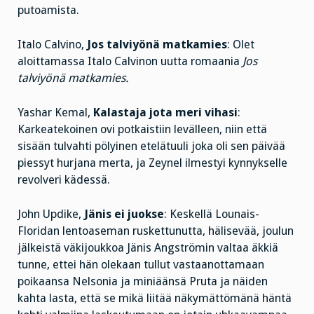
putoamista.
Italo Calvino,
Jos talviyönä matkamies
: Olet
aloittamassa Italo Calvinon uutta romaania
Jos
talviyönä matkamies.
Yashar Kemal,
Kalastaja jota meri vihasi
:
Karkeatekoinen ovi potkaistiin levälleen, niin että
sisään tulvahti pölyinen etelätuuli joka oli sen päivää
piessyt hurjana merta, ja Zeynel ilmestyi kynnykselle
revolveri kädessä.
John Updike,
Jänis ei juokse
: Keskellä Lounais-
Floridan lentoaseman ruskettunutta, hälisevää, joulun
jälkeistä väkijoukkoa Jänis Angströmin valtaa äkkiä
tunne, ettei hän olekaan tullut vastaanottamaan
poikaansa Nelsonia ja miniäänsä Pruta ja näiden
kahta lasta, että se mikä liitää näkymättömänä häntä