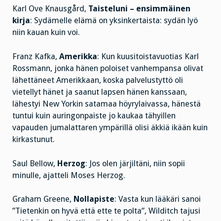
Karl Ove Knausgård,
Taisteluni – ensimmäinen
kirja
: Sydämelle elämä on yksinkertaista: sydän lyö
niin kauan kuin voi.
Franz Kafka,
Amerikka
: Kun kuusitoistavuotias Karl
Rossmann, jonka hänen poloiset vanhempansa olivat
lähettäneet Amerikkaan, koska palvelustyttö oli
vietellyt hänet ja saanut lapsen hänen kanssaan,
lähestyi New Yorkin satamaa höyrylaivassa, hänestä
tuntui kuin auringonpaiste jo kaukaa tähyillen
vapauden jumalattaren ympärillä olisi äkkiä ikään kuin
kirkastunut.
Saul Bellow,
Herzog
: Jos olen järjiltäni, niin sopii
minulle, ajatteli Moses Herzog.
Graham Greene,
Nollapiste
: Vasta kun lääkäri sanoi
”Tietenkin on hyvä että ette te polta”, Wilditch tajusi