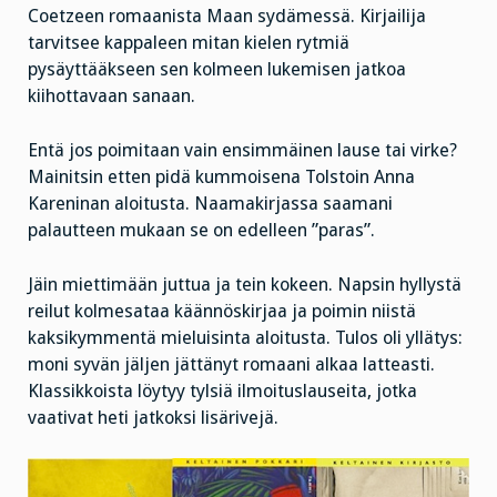
Coetzeen romaanista Maan sydämessä. Kirjailija
tarvitsee kappaleen mitan kielen rytmiä
pysäyttääkseen sen kolmeen lukemisen jatkoa
kiihottavaan sanaan.
Entä jos poimitaan vain ensimmäinen lause tai virke?
Mainitsin etten pidä kummoisena Tolstoin Anna
Kareninan aloitusta. Naamakirjassa saamani
palautteen mukaan se on edelleen ”paras”.
Jäin miettimään juttua ja tein kokeen. Napsin hyllystä
reilut kolmesataa käännöskirjaa ja poimin niistä
kaksikymmentä mieluisinta aloitusta. Tulos oli yllätys:
moni syvän jäljen jättänyt romaani alkaa latteasti.
Klassikkoista löytyy tylsiä ilmoituslauseita, jotka
vaativat heti jatkoksi lisärivejä.