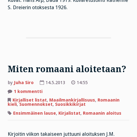
Kuvat: Hans Arp, Dada 1919. Kuvaretusointi Katherine
S. Dreierin otoksesta 1926.
Miten romaani aloitetaan?
by
Juha Siro
14.5.2013
14:55
artikkeliin
1 kommentti
Miten
romaani
Kirjalliset listat
,
Maailmankirjallisuus
,
Romaanin
aloitetaan?
kieli
,
Suomennokset
,
Suosikkikirjat
Ensimmäinen lause
,
Kirjalistat
,
Romaanin aloitus
Kirjoitin viikon takaiseen juttuuni aloituksen J.M.