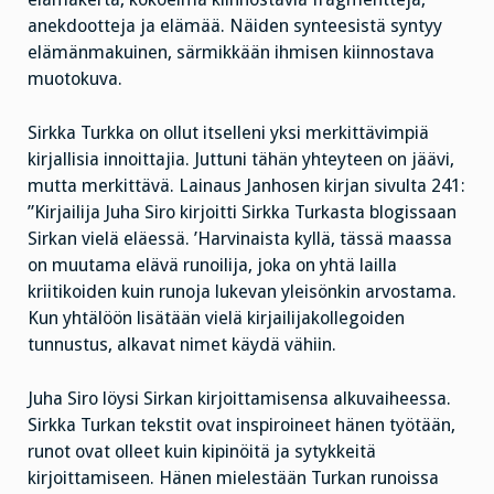
anekdootteja ja elämää. Näiden synteesistä syntyy
elämänmakuinen, särmikkään ihmisen kiinnostava
muotokuva.
Sirkka Turkka on ollut itselleni yksi merkittävimpiä
kirjallisia innoittajia. Juttuni tähän yhteyteen on jäävi,
mutta merkittävä. Lainaus Janhosen kirjan sivulta 241:
”Kirjailija Juha Siro kirjoitti Sirkka Turkasta blogissaan
Sirkan vielä eläessä. ’Harvinaista kyllä, tässä maassa
on muutama elävä runoilija, joka on yhtä lailla
kriitikoiden kuin runoja lukevan yleisönkin arvostama.
Kun yhtälöön lisätään vielä kirjailijakollegoiden
tunnustus, alkavat nimet käydä vähiin.
Juha Siro löysi Sirkan kirjoittamisensa alkuvaiheessa.
Sirkka Turkan tekstit ovat inspiroineet hänen työtään,
runot ovat olleet kuin kipinöitä ja sytykkeitä
kirjoittamiseen. Hänen mielestään Turkan runoissa