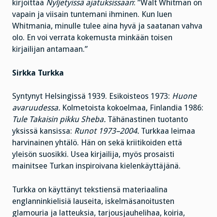
kirjoittaa
Nyljetyissä ajatuksissaan
: ”Walt Whitman on
vapain ja viisain tuntemani ihminen. Kun luen
Whitmania, minulle tulee aina hyvä ja saatanan vahva
olo. En voi verrata kokemusta minkään toisen
kirjailijan antamaan.”
Sirkka Turkka
Syntynyt Helsingissä 1939. Esikoisteos 1973:
Huone
avaruudessa.
Kolmetoista kokoelmaa, Finlandia 1986:
Tule Takaisin pikku Sheba.
Tähänastinen tuotanto
yksissä kansissa:
Runot 1973–2004.
Turkkaa leimaa
harvinainen yhtälö. Hän on sekä kriitikoiden että
yleisön suosikki. Usea kirjailija, myös prosaisti
mainitsee Turkan inspiroivana kielenkäyttäjänä.
Turkka on käyttänyt tekstiensä materiaalina
englanninkielisiä lauseita, iskelmäsanoitusten
glamouria ja latteuksia, tarjousjauhelihaa, koiria,