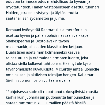
edustaa tarinassa edes mahdollisuutta hyvään ja
myötätuntoon. Hänen vastaparikseen asettuu tuomari
Holden, joka on sivistynyt ja älykäs, mutta
saatanallisen sydämetön ja julma.
Romaani hyödyntää Raamatullisia metaforia ja
asettuu hyvän ja pahan pohdinnassaan vaikkapa
Shakespearen ja Dostojevskin tavoin
maailmankirjallisuuden klassikoiden ketjuun.
Dualistisen asetelman kolmanneksi kasvaa
rajaseutujen ja erämaiden armoton luonto, joka
alistaa siellä kulkevat tahtoonsa. Eikä nyt ole kyse
tavanomaisista kuvauksista, McCarthy antaa luonnolle
omalakisen ja aktiivisen toimijan hengen. Kaijamari
Sivillin suomennos on vertaansa vailla.
”Pohjoisessa sade oli riepottanut ukkospilvistä mustia
kärhiä kuin juomalasiin pudonnutta lampunnokea ja
sateen rummutus kuului mailien päästä öisellä