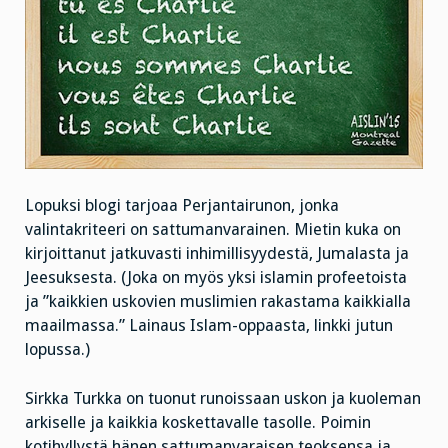
Lopuksi blogi tarjoaa Perjantairunon, jonka
valintakriteeri on sattumanvarainen. Mietin kuka on
kirjoittanut jatkuvasti inhimillisyydestä, Jumalasta ja
Jeesuksesta. (Joka on myös yksi islamin profeetoista
ja ”kaikkien uskovien muslimien rakastama kaikkialla
maailmassa.” Lainaus Islam-oppaasta, linkki jutun
lopussa.)
Sirkka Turkka on tuonut runoissaan uskon ja kuoleman
arkiselle ja kaikkia koskettavalle tasolle. Poimin
kotihyllystä hänen sattumanvaraisen teoksensa ja