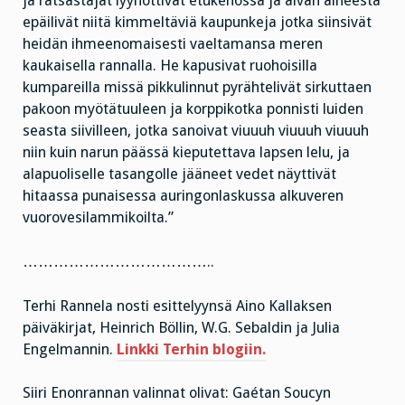
ja ratsastajat lyyhöttivät etukenossa ja aivan aiheesta
epäilivät niitä kimmeltäviä kaupunkeja jotka siinsivät
heidän ihmeenomaisesti vaeltamansa meren
kaukaisella rannalla. He kapusivat ruohoisilla
kumpareilla missä pikkulinnut pyrähtelivät sirkuttaen
pakoon myötätuuleen ja korppikotka ponnisti luiden
seasta siivilleen, jotka sanoivat viuuuh viuuuh viuuuh
niin kuin narun päässä kieputettava lapsen lelu, ja
alapuoliselle tasangolle jääneet vedet näyttivät
hitaassa punaisessa auringonlaskussa alkuveren
vuorovesilammikoilta.”
………………………………..
Terhi Rannela nosti esittelyynsä Aino Kallaksen
päiväkirjat, Heinrich Böllin, W.G. Sebaldin ja Julia
Engelmannin.
Linkki Terhin blogiin.
Siiri Enonrannan valinnat olivat: Gaétan Soucyn