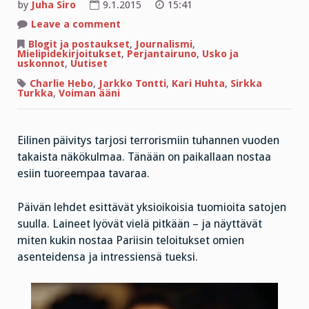
by
Juha Siro
9.1.2015
15:41
on
Leave a comment
Tuetko
oikeutta
Blogit ja postaukset
,
Journalismi
,
loukkaaviin
Mielipidekirjoitukset
,
Perjantairuno
,
Usko ja
ja
uskonnot
,
Uutiset
epämiellyttäviin
mielipiteisiin?
Charlie Hebo
,
Jarkko Tontti
,
Kari Huhta
,
Sirkka
Turkka
,
Voiman ääni
Eilinen päivitys tarjosi terrorismiin tuhannen vuoden
takaista näkökulmaa. Tänään on paikallaan nostaa
esiin tuoreempaa tavaraa.
Päivän lehdet esittävät yksioikoisia tuomioita satojen
suulla. Laineet lyövät vielä pitkään – ja näyttävät
miten kukin nostaa Pariisin teloitukset omien
asenteidensa ja intressiensä tueksi.