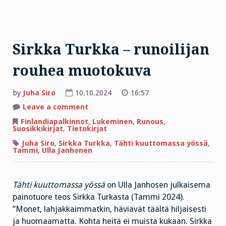
Sirkka Turkka – runoilijan
rouhea muotokuva
by
Juha Siro
10.10.2024
16:57
on
Leave a comment
Sirkka
Turkka
Finlandiapalkinnot
,
Lukeminen
,
Runous
,
–
Suosikkikirjat
,
Tietokirjat
runoilijan
rouhea
Juha Siro
,
Sirkka Turkka
,
Tähti kuuttomassa yössä
,
muotokuva
Tammi
,
Ulla Janhonen
Tähti kuuttomassa yössä
on Ulla Janhosen julkaisema
painotuore teos Sirkka Turkasta (Tammi 2024).
”Monet, lahjakkaimmatkin, häviävät täältä hiljaisesti
ja huomaamatta. Kohta heitä ei muista kukaan. Sirkka