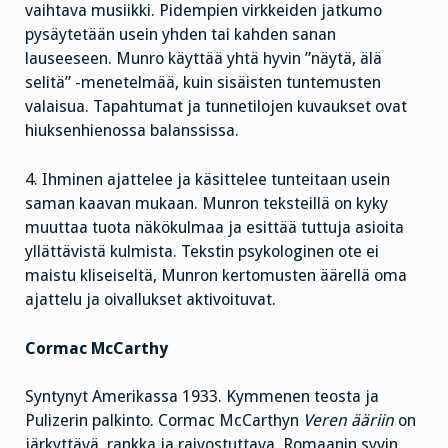
vaihtava musiikki. Pidempien virkkeiden jatkumo
pysäytetään usein yhden tai kahden sanan
lauseeseen. Munro käyttää yhtä hyvin ”näytä, älä
selitä” -menetelmää, kuin sisäisten tuntemusten
valaisua. Tapahtumat ja tunnetilojen kuvaukset ovat
hiuksenhienossa balanssissa.
4. Ihminen ajattelee ja käsittelee tunteitaan usein
saman kaavan mukaan. Munron teksteillä on kyky
muuttaa tuota näkökulmaa ja esittää tuttuja asioita
yllättävistä kulmista. Tekstin psykologinen ote ei
maistu kliseiseltä, Munron kertomusten äärellä oma
ajattelu ja oivallukset aktivoituvat.
Cormac McCarthy
Syntynyt Amerikassa 1933. Kymmenen teosta ja
Pulizerin palkinto. Cormac McCarthyn
Veren ääriin
on
järkyttävä, rankka ja raivostuttava. Romaanin syvin