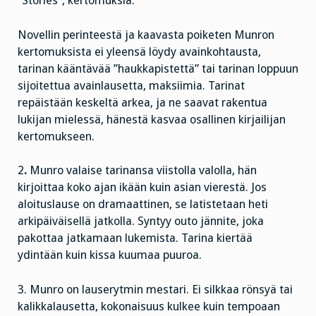
”Stories”, kertomuksia.
Novellin perinteestä ja kaavasta poiketen Munron
kertomuksista ei yleensä löydy avainkohtausta,
tarinan kääntävää ”haukkapistettä” tai tarinan loppuun
sijoitettua avainlausetta, maksiimia. Tarinat
repäistään keskeltä arkea, ja ne saavat rakentua
lukijan mielessä, hänestä kasvaa osallinen kirjailijan
kertomukseen.
2
.
Munro valaise tarinansa viistolla valolla, hän
kirjoittaa koko ajan ikään kuin asian vierestä. Jos
aloituslause on dramaattinen, se latistetaan heti
arkipäiväisellä jatkolla. Syntyy outo jännite, joka
pakottaa jatkamaan lukemista. Tarina kiertää
ydintään kuin kissa kuumaa puuroa.
3.
Munro on lauserytmin mestari. Ei silkkaa rönsyä tai
kalikkalausetta, kokonaisuus kulkee kuin tempoaan