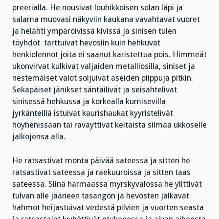
preerialla. He nousivat louhikkoisen solan läpi ja
salama muovasi näkyviin kaukana vavahtavat vuoret
ja helähti ympäröivissä kivissä ja sinisen tulen
töyhdöt tarttuivat hevosiin kuin hehkuvat
henkiolennot joita ei saanut karistettua pois. Himmeät
ukonvirvat kulkivat valjaiden metalliosilla, siniset ja
nestemäiset valot soljuivat aseiden piippuja pitkin.
Sekapäiset jänikset säntäilivät ja seisahtelivat
sinisessä hehkussa ja korkealla kumisevilla
jyrkänteillä istuivat kaurishaukat kyyristelivät
höyhenissään tai räväyttivät keltaista silmää ukkoselle
jalkojensa alla.
He ratsastivat monta päivää sateessa ja sitten he
ratsastivat sateessa ja raekuuroissa ja sitten taas
sateessa. Siinä harmaassa myrskyvalossa he ylittivät
tulvan alle jääneen tasangon ja hevosten jalkavat
hahmot heijastuivat vedestä pilvien ja vuorten seasta