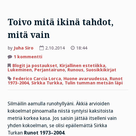
Toivo mitä ikinä tahdot,
mitä vain
by
Juha Siro
2.10.2014
18:44
artikkeliin
1 kommentti
Toivo
mitä
Blogit ja postaukset
,
Kirjallinen estetiikka
,
ikinä
Lukeminen
,
Perjantairuno
,
Runous
,
Suosikkikirjat
tahdot,
mitä
Federico Carcía Lorca
,
Huone avaruudessa
,
Runot
vain
1973-2004
,
Sirkka Turkka
,
Tulin tumman metsän läpi
Silmäilin aamulla runohyllyäni. Äkkiä arvioiden
kokoelmat pinoamalla niistä syntyisi kaksitoista
metriä korkea kasa. Jos saisin jättää itselleni vain
yhden kokoelman, se olisi epäilemättä Sirkka
Turkan
Runot 1973–2004
.