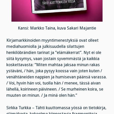
Kansi: Markko Taina, kuva Sakari Majantie
Kirjamarkkinoiden myyntimenestyksiä ovat olleet
mediahuomiolla ja julkisuudella silattujen
henkilöbrändien tarinat ja ”elämäkerrat”. Nyt ei ole
siitä kysymys, vaan jostain syvemmästä ja kaikkia
koskettavasta: ”Miten mahtaa jaksaa minun rakas
ystäväni, / hän, joka pysyy koossa vain joten kuten /
venähtäneiden nappien ja humisevan päänsä varassa.
/ Voi, hyvin hän voi, tuolla hän / menee, tässä aivan
lähellä, koirineen päivineen. / Se murheinen koira, se
muuten on minun. / Ja minä olen hän.”
Sirkka Turkka – Tähti kuuttomassa yössä on tietokirja,
elämäkerta, kokoelma kiinnostavia fragmentteja,