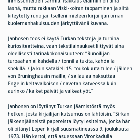
ihmissuhteiden särmiä. Rakkaus eläimiin on aina
läsnä, mutta rakkaan Viski-koiran tappaminen ja siitä
kiteytetty runo jäi itselleni mieleen kirjailijan oman
kuolemanhakuisuuden järkyttävänä kuvana.
Janhosen teos ei käytä Turkan tekstejä ja turhina
kuriositeetteina, vaan tekstilainaukset liittyvät aina
oleellisesti tarinakokonaisuuteen: ”Runoilijan
turpaahan ei kahdella / tonnilla tukita, kahdella
shekillä. / Ja kun satakieli 15. toukokuuta tulee / jälleen
von Brüninghausin maille, / se laulaa naksuttaa
Engelin keltavalkoisen / navetan katveessa kuin
aurinko / kaiket päivät ja valkeat yöt.”
Janhonen on löytänyt Turkan jäämistöstä myös
hetken, josta kirjailijan kutsumus on lähtöisin. ”Sirkan
jälkeenjääneistä papereista löytyi esitelmä, jonka hän
oli pitänyt Lopen kirjallisuusmatineassa 9. joulukuuta
1973. Hän kertoi, että asuessaan Vironkadulla