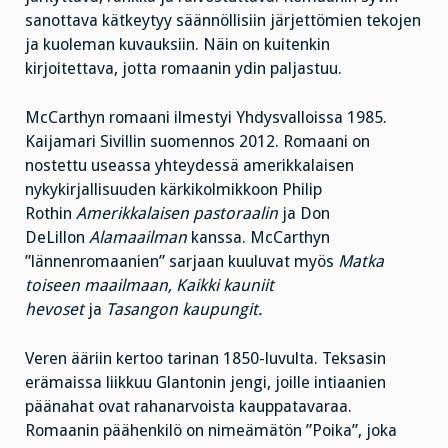
sanottava kätkeytyy säännöllisiin järjettömien tekojen
ja kuoleman kuvauksiin. Näin on kuitenkin
kirjoitettava, jotta romaanin ydin paljastuu.
McCarthyn romaani ilmestyi Yhdysvalloissa 1985.
Kaijamari Sivillin suomennos 2012. Romaani on
nostettu useassa yhteydessä amerikkalaisen
nykykirjallisuuden kärkikolmikkoon Philip
Rothin
Amerikkalaisen pastoraalin
ja Don
DeLillon
Alamaailman
kanssa. McCarthyn
”lännenromaanien” sarjaan kuuluvat myös
Matka
toiseen maailmaan, Kaikki kauniit
hevoset
ja
Tasangon kaupungit.
Veren ääriin kertoo tarinan 1850-luvulta. Teksasin
erämaissa liikkuu Glantonin jengi, joille intiaanien
päänahat ovat rahanarvoista kauppatavaraa.
Romaanin päähenkilö on nimeämätön ”Poika”, joka