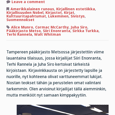
on
Leave a comment
Glamouria
ja
Amerikkalainen runous
,
Kirjallinen estetiikka
,
latteuksia,
Kirjallisuuden Nobel
,
Kirjastot
,
Kirjat
,
tarjousjauhelihaa,
Kulttuuritapahtumat
,
Lukeminen
,
Sivistys
,
koiria
Suomennokset
ja
hevosia
Alice Munro
,
Cormac McCarthy
,
Juha Siro
,
Pääkirjasto Metso
,
Siiri Enonranta
,
Sirkka Turkka
,
Terhi Rannela
,
Walt Whitman
Tampereen pääkirjasto Metsossa järjestettiin viime
lauantaina tilaisuus, jossa kirjailijat Siiri Enonranta,
Terhi Rannela ja Juha Siro kertoivat tärkeistä
kirjoistaan. Kirjavinkkausta on järjestetty lapsille ja
nuorille, nyt kohteena olivat varttuneemmat lukijat.
Nostan teokset tähän ja perustelen omat valintani
tarkemmin. Olen arvioinut kirjailijat tällä aiemminkin,
mutta menkööt nyt samaan kimppakyytiin.