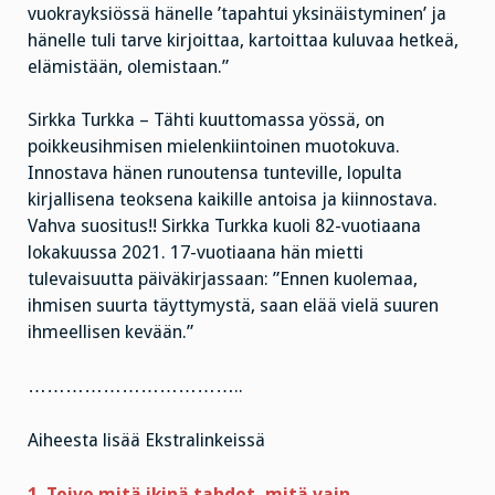
vuokrayksiössä hänelle ’tapahtui yksinäistyminen’ ja
hänelle tuli tarve kirjoittaa, kartoittaa kuluvaa hetkeä,
elämistään, olemistaan.”
Sirkka Turkka – Tähti kuuttomassa yössä, on
poikkeusihmisen mielenkiintoinen muotokuva.
Innostava hänen runoutensa tunteville, lopulta
kirjallisena teoksena kaikille antoisa ja kiinnostava.
Vahva suositus!! Sirkka Turkka kuoli 82-vuotiaana
lokakuussa 2021. 17-vuotiaana hän mietti
tulevaisuutta päiväkirjassaan: ”Ennen kuolemaa,
ihmisen suurta täyttymystä, saan elää vielä suuren
ihmeellisen kevään.”
……………………………..
Aiheesta lisää Ekstralinkeissä
1. Toivo mitä ikinä tahdot, mitä vain