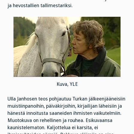
ja hevostallien tallimestariksi.
Kuva, YLE
Ulla Janhosen teos pohjautuu Turkan jälkeenjääneisiin
muistiinpanoihin, päiväkirjoihin, kirjailijan läheisiin ja
hänestä innoitusta saaneiden ihmisten vaikutelmiin.
Muotokuva on rehellinen ja rouhea. Esikuvaansa
kaunistelematon. Kaljottelua ei karsita, ei