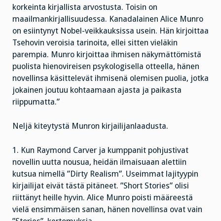
korkeinta kirjallista arvostusta. Toisin on
maailmankirjallisuudessa. Kanadalainen Alice Munro
on esiintynyt Nobel-veikkauksissa usein. Hän kirjoittaa
Tsehovin veroisia tarinoita, ellei sitten vieläkin
parempia. Munro kirjoittaa ihmisen näkymättömistä
puolista hienovireisen psykologisella otteella, hänen
novellinsa käsittelevät ihmisenä olemisen puolia, jotka
jokainen joutuu kohtaamaan ajasta ja paikasta
riippumatta.”
Neljä kiteytystä Munron kirjailijanlaadusta.
1. Kun Raymond Carver ja kumppanit pohjustivat
novellin uutta nousua, heidän ilmaisuaan alettiin
kutsua nimellä ”Dirty Realism”. Useimmat lajityypin
kirjailijat eivät tästä pitäneet. ”Short Stories” olisi
riittänyt heille hyvin. Alice Munro poisti määreestä
vielä ensimmäisen sanan, hänen novellinsa ovat vain