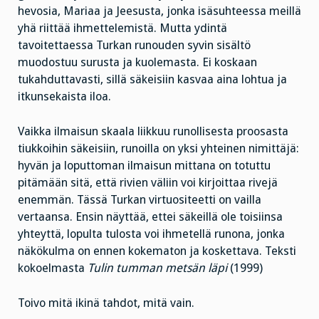
hevosia, Mariaa ja Jeesusta, jonka isäsuhteessa meillä
yhä riittää ihmettelemistä. Mutta ydintä
tavoitettaessa Turkan runouden syvin sisältö
muodostuu surusta ja kuolemasta. Ei koskaan
tukahduttavasti, sillä säkeisiin kasvaa aina lohtua ja
itkunsekaista iloa.
Vaikka ilmaisun skaala liikkuu runollisesta proosasta
tiukkoihin säkeisiin, runoilla on yksi yhteinen nimittäjä:
hyvän ja loputtoman ilmaisun mittana on totuttu
pitämään sitä, että rivien väliin voi kirjoittaa rivejä
enemmän. Tässä Turkan virtuositeetti on vailla
vertaansa. Ensin näyttää, ettei säkeillä ole toisiinsa
yhteyttä, lopulta tulosta voi ihmetellä runona, jonka
näkökulma on ennen kokematon ja koskettava. Teksti
kokoelmasta
Tulin tumman metsän läpi
(1999)
Toivo mitä ikinä tahdot, mitä vain.