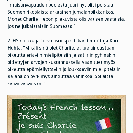
ilmaisunvapauden puolesta juuri nyt olisi poistaa
Suomen rikoslaista arkaainen jumalanpilkkarikos.
Monet Charlie Hebon pilakuvista olisivat sen vastaisia,
jos ne julkaistaisiin Suomessa.”
2. HS:n ulko- ja turvallisuuspolitiikan toimittaja Kari
Huhta: ”Mikäli sinä olet Charlie, et tue ainoastaan
oikeutta eriäviin mielipiteisiin ja satiiriin pyhinäkin
pidettyjen arvojen kustannuksella vaan tuet myös
oikeutta epämiellyttäviin ja loukkaaviin mielipiteisiin.
Rajana on pyrkimys aiheuttaa vahinkoa. Sellaista
sananvapaus on.”