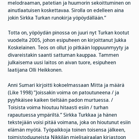
melodraaman, patetian ja huumorin sekoittuminen on
ainutlaatuisen koskettavaa. Sirolla on edelleen aina
jokin Sirkka Turkan runokirja yöpöydällään.”
Totta on, yöpöydän pinossa on juuri nyt Turkan kootut
vuodelta 2005, johon esipuheen on kirjoittanut Jukka
Koskelainen. Teos on ollut jo pitkään loppuunmyyty ja
divareistakin saanti sattuman kauppaa. Tammen
julkaisema uusi laitos on aivan tuore, esipuheen
laatijana Olli Heikkonen.
Anni Sumari kirjoitti kokoelmassaan Mitta ja määrä
(Like 1998) ”Joissakin voima on patoutuneena / ja
pyyhkäisee kaiken tieltään padon murtuessa. /
Toisista voima hioutuu hitaasti esiin / turhan
rapautuessa ympäriltä.” Sirkka Turkkaa ja hänen
tekstejään voisi pitää voimana, joka on hioutunut esiin
elämän myötä. Työpaikkoja toinen toisensa jälkeen,
toimistoduuneista Nikkilän mielisairaalan kirjastoon