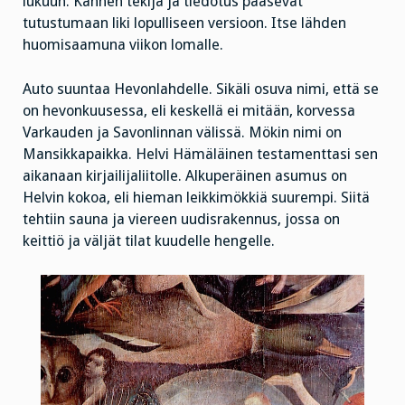
lukuun. Kannen tekijä ja tiedotus pääsevät
tutustumaan liki lopulliseen versioon. Itse lähden
huomisaamuna viikon lomalle.
Auto suuntaa Hevonlahdelle. Sikäli osuva nimi, että se
on hevonkuusessa, eli keskellä ei mitään, korvessa
Varkauden ja Savonlinnan välissä. Mökin nimi on
Mansikkapaikka. Helvi Hämäläinen testamenttasi sen
aikanaan kirjailijaliitolle. Alkuperäinen asumus on
Helvin kokoa, eli hieman leikkimökkiä suurempi. Siitä
tehtiin sauna ja viereen uudisrakennus, jossa on
keittiö ja väljät tilat kuudelle hengelle.