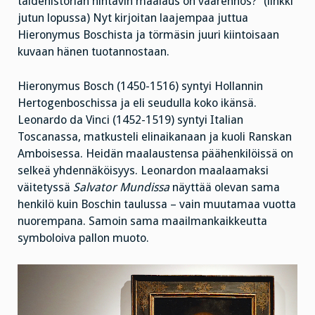
taidehistorian hintavin maalaus on väärennös?” (linkki
jutun lopussa) Nyt kirjoitan laajempaa juttua
Hieronymus Boschista ja törmäsin juuri kiintoisaan
kuvaan hänen tuotannostaan.
Hieronymus Bosch (1450-1516) syntyi Hollannin
Hertogenboschissa ja eli seudulla koko ikänsä.
Leonardo da Vinci (1452-1519) syntyi Italian
Toscanassa, matkusteli elinaikanaan ja kuoli Ranskan
Amboisessa. Heidän maalaustensa päähenkilöissä on
selkeä yhdennäköisyys. Leonardon maalaamaksi
väitetyssä
Salvator Mundissa
näyttää olevan sama
henkilö kuin Boschin taulussa – vain muutamaa vuotta
nuorempana. Samoin sama maailmankaikkeutta
symboloiva pallon muoto.