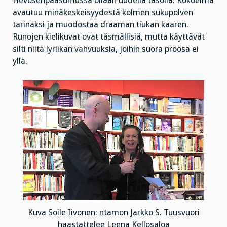
Hevosenpääsumussa ollaan uudella tasolla. Kokoelma
avautuu minäkeskeisyydestä kolmen sukupolven
tarinaksi ja muodostaa draaman tiukan kaaren.
Runojen kielikuvat ovat täsmällisiä, mutta käyttävät
silti niitä lyriikan vahvuuksia, joihin suora proosa ei
yllä.
Kuva Soile Iivonen: ntamon Jarkko S. Tuusvuori
haastattelee Leena Kellosaloa