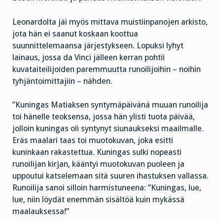
Leonardolta jäi myös mittava muistiinpanojen arkisto,
jota hän ei saanut koskaan koottua
suunnittelemaansa järjestykseen. Lopuksi lyhyt
lainaus, jossa da Vinci jälleen kerran pohtii
kuvataiteilijoiden paremmuutta runoilijoihin – noihin
tyhjäntoimittajiin – nähden.
”Kuningas Matiaksen syntymäpäivänä muuan runoilija
toi hänelle teoksensa, jossa hän ylisti tuota päivää,
jolloin kuningas oli syntynyt siunaukseksi maailmalle.
Eräs maalari taas toi muotokuvan, joka esitti
kuninkaan rakastettua. Kuningas sulki nopeasti
runoilijan kirjan, kääntyi muotokuvan puoleen ja
uppoutui katselemaan sitä suuren ihastuksen vallassa.
Runoilija sanoi silloin harmistuneena: ”Kuningas, lue,
lue, niin löydät enemmän sisältöä kuin mykässä
maalauksessa!”