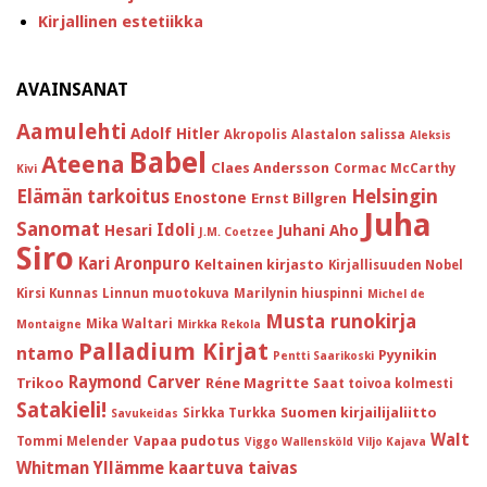
Kirjallinen estetiikka
AVAINSANAT
Aamulehti
Adolf Hitler
Akropolis
Alastalon salissa
Aleksis
Babel
Ateena
Claes Andersson
Cormac McCarthy
Kivi
Helsingin
Elämän tarkoitus
Enostone
Ernst Billgren
Juha
Sanomat
Idoli
Hesari
Juhani Aho
J.M. Coetzee
Siro
Kari Aronpuro
Keltainen kirjasto
Kirjallisuuden Nobel
Kirsi Kunnas
Linnun muotokuva
Marilynin hiuspinni
Michel de
Musta runokirja
Mika Waltari
Montaigne
Mirkka Rekola
Palladium Kirjat
ntamo
Pyynikin
Pentti Saarikoski
Raymond Carver
Trikoo
Réne Magritte
Saat toivoa kolmesti
Satakieli!
Suomen kirjailijaliitto
Sirkka Turkka
Savukeidas
Walt
Vapaa pudotus
Tommi Melender
Viggo Wallensköld
Viljo Kajava
Whitman
Yllämme kaartuva taivas