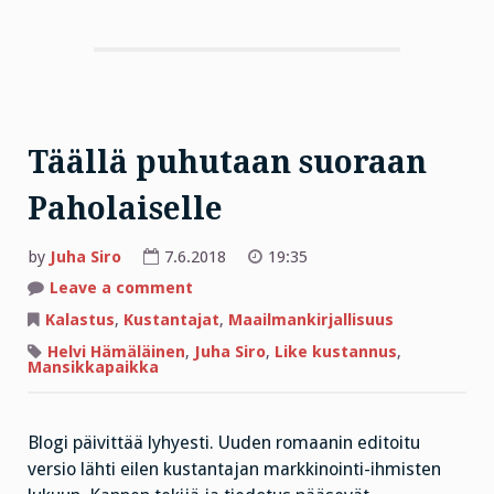
Täällä puhutaan suoraan
Paholaiselle
by
Juha Siro
7.6.2018
19:35
on
Leave a comment
Täällä
puhutaan
Kalastus
,
Kustantajat
,
Maailmankirjallisuus
suoraan
Paholaiselle
Helvi Hämäläinen
,
Juha Siro
,
Like kustannus
,
Mansikkapaikka
Blogi päivittää lyhyesti. Uuden romaanin editoitu
versio lähti eilen kustantajan markkinointi-ihmisten