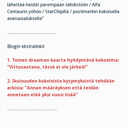
lähettää heidät parempaan tähdistöön / Alfa
Centaurin yöhön / StarChipillä / postimerkin kokoisella
avaruusaluksella”
…………………………
Blogin ekstralinkit
1. Toinen draaman kaarta hyödyntävä kokoelma:
”Vittusaatana, tässä ei ole järkeä!”
2. Ikuisuuden kokoisista kysymyksistä tehdään
arkisia: ”Annan määräyksen että teidän
annetaan elää yksi vuosi lisää”
………………………….