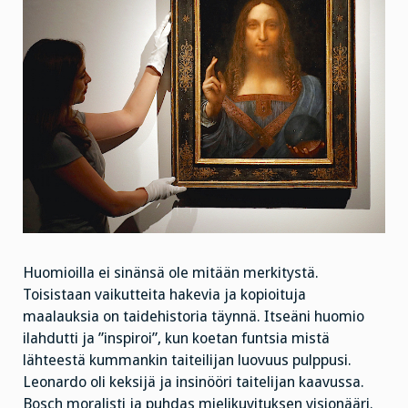
Huomioilla ei sinänsä ole mitään merkitystä.
Toisistaan vaikutteita hakevia ja kopioituja
maalauksia on taidehistoria täynnä. Itseäni huomio
ilahdutti ja ”inspiroi”, kun koetan funtsia mistä
lähteestä kummankin taiteilijan luovuus pulppusi.
Leonardo oli keksijä ja insinööri taitelijan kaavussa.
Bosch moralisti ja puhdas mielikuvituksen visionääri.