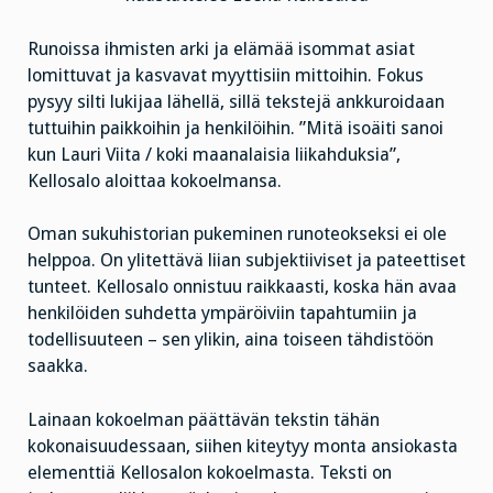
Runoissa ihmisten arki ja elämää isommat asiat
lomittuvat ja kasvavat myyttisiin mittoihin. Fokus
pysyy silti lukijaa lähellä, sillä tekstejä ankkuroidaan
tuttuihin paikkoihin ja henkilöihin. ”Mitä isoäiti sanoi
kun Lauri Viita / koki maanalaisia liikahduksia”,
Kellosalo aloittaa kokoelmansa.
Oman sukuhistorian pukeminen runoteokseksi ei ole
helppoa. On ylitettävä liian subjektiiviset ja pateettiset
tunteet. Kellosalo onnistuu raikkaasti, koska hän avaa
henkilöiden suhdetta ympäröiviin tapahtumiin ja
todellisuuteen – sen ylikin, aina toiseen tähdistöön
saakka.
Lainaan kokoelman päättävän tekstin tähän
kokonaisuudessaan, siihen kiteytyy monta ansiokasta
elementtiä Kellosalon kokoelmasta. Teksti on