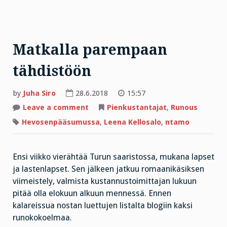
Matkalla parempaan
tähdistöön
by
Juha Siro
28.6.2018
15:57
on
Leave a comment
Pienkustantajat
,
Runous
Matkalla
parempaan
Hevosenpääsumussa
,
Leena Kellosalo
,
ntamo
tähdistöön
Ensi viikko vierähtää Turun saaristossa, mukana lapset
ja lastenlapset. Sen jälkeen jatkuu romaanikäsiksen
viimeistely, valmista kustannustoimittajan lukuun
pitää olla elokuun alkuun mennessä. Ennen
kalareissua nostan luettujen listalta blogiin kaksi
runokokoelmaa.