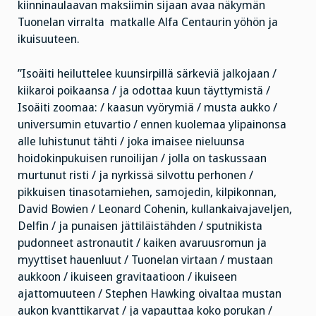
kiinninaulaavan maksiimin sijaan avaa näkymän
Tuonelan virralta matkalle Alfa Centaurin yöhön ja
ikuisuuteen.
”Isoäiti heiluttelee kuunsirpillä särkeviä jalkojaan /
kiikaroi poikaansa / ja odottaa kuun täyttymistä /
Isoäiti zoomaa: / kaasun vyörymiä / musta aukko /
universumin etuvartio / ennen kuolemaa ylipainonsa
alle luhistunut tähti / joka imaisee nieluunsa
hoidokinpukuisen runoilijan / jolla on taskussaan
murtunut risti / ja nyrkissä silvottu perhonen /
pikkuisen tinasotamiehen, samojedin, kilpikonnan,
David Bowien / Leonard Cohenin, kullankaivajaveljen,
Delfin / ja punaisen jättiläistähden / sputnikista
pudonneet astronautit / kaiken avaruusromun ja
myyttiset hauenluut / Tuonelan virtaan / mustaan
aukkoon / ikuiseen gravitaatioon / ikuiseen
ajattomuuteen / Stephen Hawking oivaltaa mustan
aukon kvanttikarvat / ja vapauttaa koko porukan /