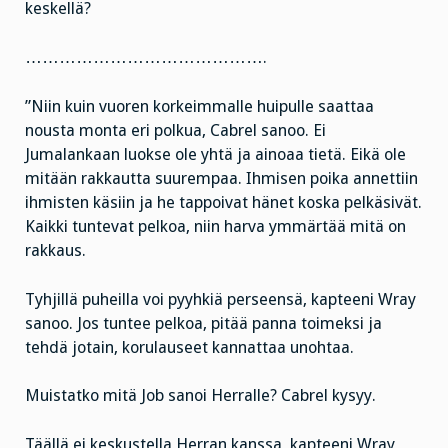
keskellä?
…………………………………….
”Niin kuin vuoren korkeimmalle huipulle saattaa
nousta monta eri polkua, Cabrel sanoo. Ei
Jumalankaan luokse ole yhtä ja ainoaa tietä. Eikä ole
mitään rakkautta suurempaa. Ihmisen poika annettiin
ihmisten käsiin ja he tappoivat hänet koska pelkäsivät.
Kaikki tuntevat pelkoa, niin harva ymmärtää mitä on
rakkaus.
Tyhjillä puheilla voi pyyhkiä perseensä, kapteeni Wray
sanoo. Jos tuntee pelkoa, pitää panna toimeksi ja
tehdä jotain, korulauseet kannattaa unohtaa.
Muistatko mitä Job sanoi Herralle? Cabrel kysyy.
Täällä ei keskustella Herran kanssa, kapteeni Wray