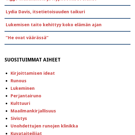
Lydia Davis, itsetietoisuuden taikuri
Lukemisen taito kehittyy koko elämän ajan
”He ovat väärässä”
SUOSITUIMMAT AIHEET
Kirjoittamisen ideat
Runous
Lukeminen
Perjantairuno
Kulttuuri
Maailmankirjallisuus
Sivistys
Unohdettujen runojen klinikka
Kuvataiteilijat