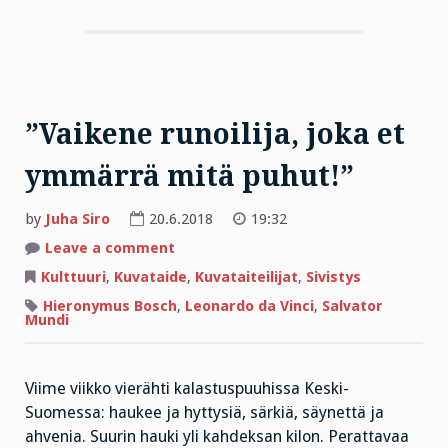
”Vaikene runoilija, joka et
ymmärrä mitä puhut!”
by
Juha Siro
20.6.2018
19:32
on
Leave a comment
”Vaikene
runoilija,
Kulttuuri
,
Kuvataide
,
Kuvataiteilijat
,
Sivistys
joka
et
Hieronymus Bosch
,
Leonardo da Vinci
,
Salvator
ymmärrä
Mundi
mitä
puhut!”
Viime viikko vierähti kalastuspuuhissa Keski-
Suomessa: haukee ja hyttysiä, särkiä, säynettä ja
ahvenia. Suurin hauki yli kahdeksan kilon. Perattavaa