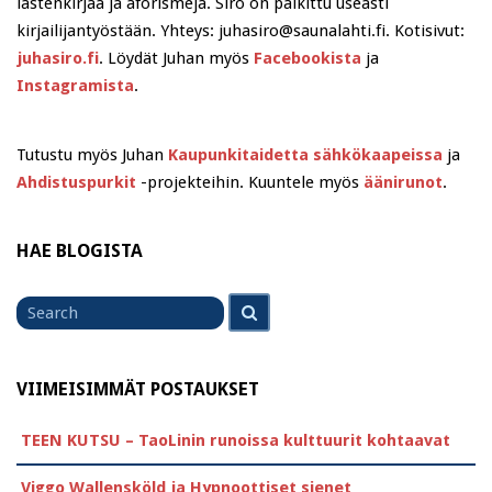
lastenkirjaa ja aforismeja. Siro on palkittu useasti
kirjailijantyöstään. Yhteys: juhasiro@saunalahti.fi. Kotisivut:
juhasiro.fi
. Löydät Juhan myös
Facebookista
ja
Instagramista
.
Tutustu myös Juhan
Kaupunkitaidetta sähkökaapeissa
ja
Ahdistuspurkit
-projekteihin. Kuuntele myös
äänirunot
.
HAE BLOGISTA
Search
Search
for
VIIMEISIMMÄT POSTAUKSET
TEEN KUTSU – TaoLinin runoissa kulttuurit kohtaavat
Viggo Wallensköld ja Hypnoottiset sienet