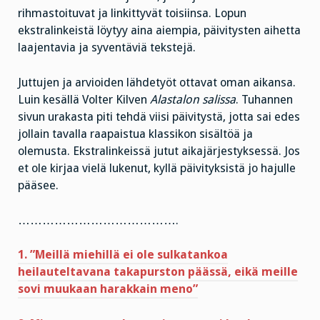
rihmastoituvat ja linkittyvät toisiinsa. Lopun
ekstralinkeistä löytyy aina aiempia, päivitysten aihetta
laajentavia ja syventäviä tekstejä.
Juttujen ja arvioiden lähdetyöt ottavat oman aikansa.
Luin kesällä Volter Kilven
Alastalon salissa
. Tuhannen
sivun urakasta piti tehdä viisi päivitystä, jotta sai edes
jollain tavalla raapaistua klassikon sisältöä ja
olemusta. Ekstralinkeissä jutut aikajärjestyksessä. Jos
et ole kirjaa vielä lukenut, kyllä päivityksistä jo hajulle
pääsee.
………………………………….
1. ”Meillä miehillä ei ole sulkatankoa
heilauteltavana takapurston päässä, eikä meille
sovi muukaan harakkain meno”