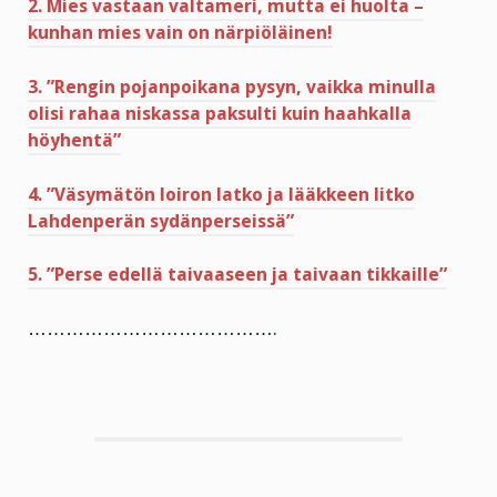
2. Mies vastaan valtameri, mutta ei huolta –
kunhan mies vain on närpiöläinen!
3. ”Rengin pojanpoikana pysyn, vaikka minulla
olisi rahaa niskassa paksulti kuin haahkalla
höyhentä”
4. ”Väsymätön loiron latko ja lääkkeen litko
Lahdenperän sydänperseissä”
5. ”Perse edellä taivaaseen ja taivaan tikkaille”
………………………………….