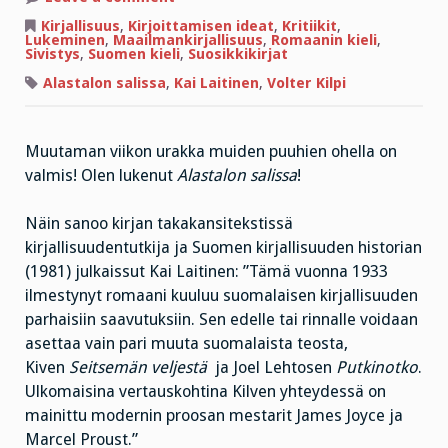
”Väsymätön
loiron
Kirjallisuus
,
Kirjoittamisen ideat
,
Kritiikit
,
latko
Lukeminen
,
Maailmankirjallisuus
,
Romaanin kieli
,
ja
Sivistys
,
Suomen kieli
,
Suosikkikirjat
lääkkeen
litko
Alastalon salissa
,
Kai Laitinen
,
Volter Kilpi
Lahdeperän
sydänperseissä”
Muutaman viikon urakka muiden puuhien ohella on
valmis! Olen lukenut
Alastalon salissa
!
Näin sanoo kirjan takakansitekstissä
kirjallisuudentutkija ja Suomen kirjallisuuden historian
(1981) julkaissut Kai Laitinen: ”Tämä vuonna 1933
ilmestynyt romaani kuuluu suomalaisen kirjallisuuden
parhaisiin saavutuksiin. Sen edelle tai rinnalle voidaan
asettaa vain pari muuta suomalaista teosta,
Kiven
Seitsemän veljestä
ja Joel Lehtosen
Putkinotko
.
Ulkomaisina vertauskohtina Kilven yhteydessä on
mainittu modernin proosan mestarit James Joyce ja
Marcel Proust.”