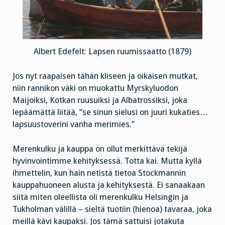
Albert Edefelt: Lapsen ruumissaatto (1879)
Jos nyt raapaisen tähän kliseen ja oikaisen mutkat,
niin rannikon väki on muokattu Myrskyluodon
Maijoiksi, Kotkan ruusuiksi ja Albatrossiksi, joka
lepäämättä liitää, ”se sinun sielusi on juuri kukaties…
lapsuustoverini vanha merimies.”
Merenkulku ja kauppa on ollut merkittävä tekijä
hyvinvointimme kehityksessä. Totta kai. Mutta kyllä
ihmettelin, kun hain netistä tietoa Stockmannin
kauppahuoneen alusta ja kehityksestä. Ei sanaakaan
siitä miten oleellista oli merenkulku Helsingin ja
Tukholman välillä – sieltä tuotiin (hienoa) tavaraa, joka
meillä kävi kaupaksi. Jos tämä sattuisi jotakuta