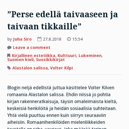
”Perse edellä taivaaseen ja
taivaan tikkaille”
by
Juha Siro
27.8.2018
15:54
on
Leave a comment
”Perse
edellä
Kirjallinen estetiikka
,
Kulttuuri
,
Lukeminen
,
taivaaseen
Suomen kieli
,
Suosikkikirjat
ja
taivaan
Alastalon salissa
,
Volter Kilpi
tikkaille”
Blogin neljä edellistä juttua käsittelee Volter Kilven
romaania Alastalon salissa. Ehdin niissä jo pohtia
kirjan rakenneratkaisuja, täysin omaleimaista kieltä,
keskeisiä henkilöitä ja heidän sosiaalisia suhteitaan.
Yhtä vielä puuttuu ennen kuin siirryn seuraaviin
aiheisiin. Romaanihenkilöiden mielenliikkeiden