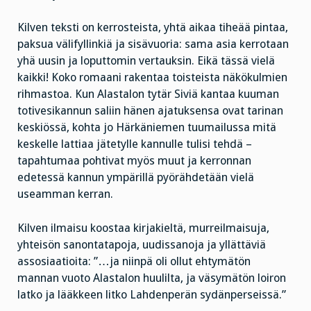
Kilven teksti on kerrosteista, yhtä aikaa tiheää pintaa,
paksua välifyllinkiä ja sisävuoria: sama asia kerrotaan
yhä uusin ja loputtomin vertauksin. Eikä tässä vielä
kaikki! Koko romaani rakentaa toisteista näkökulmien
rihmastoa. Kun Alastalon tytär Siviä kantaa kuuman
totivesikannun saliin hänen ajatuksensa ovat tarinan
keskiössä, kohta jo Härkäniemen tuumailussa mitä
keskelle lattiaa jätetylle kannulle tulisi tehdä –
tapahtumaa pohtivat myös muut ja kerronnan
edetessä kannun ympärillä pyörähdetään vielä
useamman kerran.
Kilven ilmaisu koostaa kirjakieltä, murreilmaisuja,
yhteisön sanontatapoja, uudissanoja ja yllättäviä
assosiaatioita: ”…ja niinpä oli ollut ehtymätön
mannan vuoto Alastalon huulilta, ja väsymätön loiron
latko ja lääkkeen litko Lahdenperän sydänperseissä.”