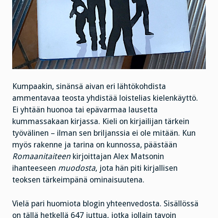
Kumpaakin, sinänsä aivan eri lähtökohdista
ammentavaa teosta yhdistää loistelias kielenkäyttö.
Ei yhtään huonoa tai epävarmaa lausetta
kummassakaan kirjassa. Kieli on kirjailijan tärkein
työvälinen – ilman sen briljanssia ei ole mitään. Kun
myös rakenne ja tarina on kunnossa, päästään
Romaanitaiteen
kirjoittajan Alex Matsonin
ihanteeseen
muodosta
, jota hän piti kirjallisen
teoksen tärkeimpänä ominaisuutena.
Vielä pari huomiota blogin yhteenvedosta. Sisällössä
on tällä hetkellä 647 juttua, jotka jollain tavoin