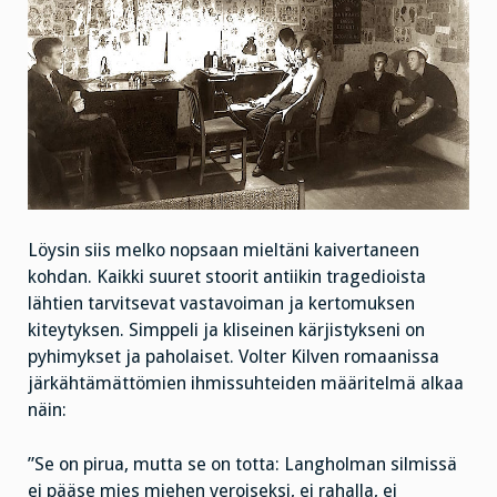
Löysin siis melko nopsaan mieltäni kaivertaneen
kohdan. Kaikki suuret stoorit antiikin tragedioista
lähtien tarvitsevat vastavoiman ja kertomuksen
kiteytyksen. Simppeli ja kliseinen kärjistykseni on
pyhimykset ja paholaiset. Volter Kilven romaanissa
järkähtämättömien ihmissuhteiden määritelmä alkaa
näin:
”Se on pirua, mutta se on totta: Langholman silmissä
ei pääse mies miehen veroiseksi, ei rahalla, ei