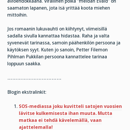
avioehdokkaana. Virallinen poika ”meidän Evald” on
saamaton lapanen, jota isä yrittää koota miehen
mittoihin.
Jos romaanin lukuvauhti on kiihtynyt, viimeisillä
sadalla sivulla kannattaa hidastaa. Raha ja valta
syvenevät tarinassa, samoin päähenkilön persoona ja
käytöksen syyt. Kuten jo sanoin, Petter Filemon
Pihlman Pukkilan persoona kannattelee tarinaa
loppuun saakka.
……………………………
Blogin ekstralinkit:
SOS-mediassa joku kuvitteli satojen vuosien
lävitse kulkemisesta ihan muuta. Mutta
matkaa ei tehdä kävelemällä, vaan
ajattelemalla!