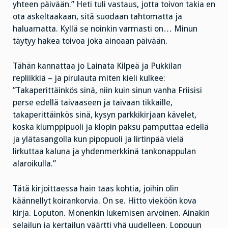
yhteen päivään.” Heti tuli vastaus, jotta toivon takia en
ota askeltaakaan, sitä suodaan tahtomatta ja
haluamatta. Kyllä se noinkin varmasti on… Minun
täytyy hakea toivoa joka ainoaan päivään.
Tähän kannattaa jo Lainata Kilpeä ja Pukkilan
repliikkiä – ja pirulauta miten kieli kulkee:
”Takaperittäinkös sinä, niin kuin sinun vanha Friisisi
perse edellä taivaaseen ja taivaan tikkaille,
takaperittäinkös sinä, kysyn parkkikirjaan kävelet,
koska klumppipuoli ja klopin paksu pamputtaa edellä
ja ylätasangolla kun pipopuoli ja lirtinpää vielä
lirkuttaa kaluna ja yhdenmerkkinä tankonappulan
alaroikulla.”
Tätä kirjoittaessa hain taas kohtia, joihin olin
käännellyt koirankorvia. On se. Hitto vieköön kova
kirja. Loputon. Monenkin lukemisen arvoinen. Ainakin
selailun ja kertailun väärtti yhä uudelleen. Loppuun