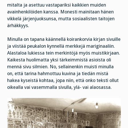
mitalta ja asettuu vastapariksi kaikkien muiden
avainhenkilöiden kanssa. Monesti mainitaan hänen
vikkelä järjenjuoksunsa, mutta sosiaalisten taitojen
ärhäkkyys.
Minulla on tapana käännellä koirankorvia kirjan sivuille
ja viistää peukalon kynnellä merkkejä mariginaaliin.
Alastaloa lukiessa tein merkintöjä myös muistikirjaan.
Kaikesta huolimatta yksi tärkeimmistä asioista oli
mennä sivu silmien. No, sellainenkin muisti minulla
on, että tarina hahmottuu kuvina ja tiedän mistä
hakea kyseistä kohtaa, jopa niin, että onko teksti ollut
oikealla vai vasemmalla sivulla, ylä- vai alaosassa.