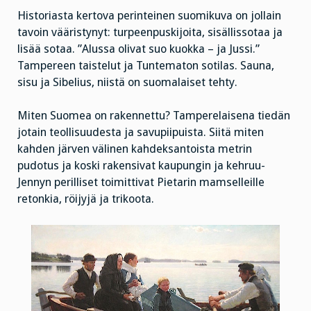
Historiasta kertova perinteinen suomikuva on jollain
tavoin vääristynyt: turpeenpuskijoita, sisällissotaa ja
lisää sotaa. ”Alussa olivat suo kuokka – ja Jussi.”
Tampereen taistelut ja Tuntematon sotilas. Sauna,
sisu ja Sibelius, niistä on suomalaiset tehty.
Miten Suomea on rakennettu? Tamperelaisena tiedän
jotain teollisuudesta ja savupiipuista. Siitä miten
kahden järven välinen kahdeksantoista metrin
pudotus ja koski rakensivat kaupungin ja kehruu-
Jennyn perilliset toimittivat Pietarin mamselleille
retonkia, röijyjä ja trikoota.