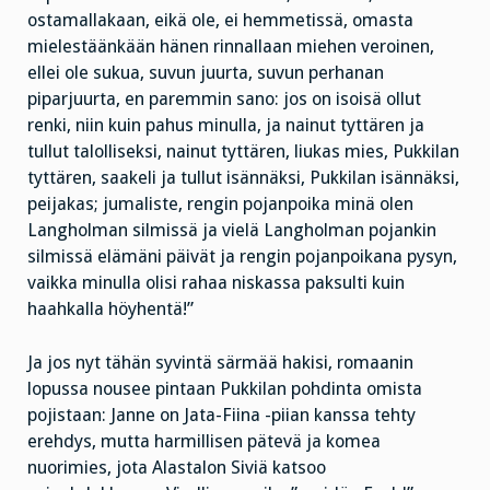
ostamallakaan, eikä ole, ei hemmetissä, omasta
mielestäänkään hänen rinnallaan miehen veroinen,
ellei ole sukua, suvun juurta, suvun perhanan
piparjuurta, en paremmin sano: jos on isoisä ollut
renki, niin kuin pahus minulla, ja nainut tyttären ja
tullut talolliseksi, nainut tyttären, liukas mies, Pukkilan
tyttären, saakeli ja tullut isännäksi, Pukkilan isännäksi,
peijakas; jumaliste, rengin pojanpoika minä olen
Langholman silmissä ja vielä Langholman pojankin
silmissä elämäni päivät ja rengin pojanpoikana pysyn,
vaikka minulla olisi rahaa niskassa paksulti kuin
haahkalla höyhentä!”
Ja jos nyt tähän syvintä särmää hakisi, romaanin
lopussa nousee pintaan Pukkilan pohdinta omista
pojistaan: Janne on Jata-Fiina -piian kanssa tehty
erehdys, mutta harmillisen pätevä ja komea
nuorimies, jota Alastalon Siviä katsoo