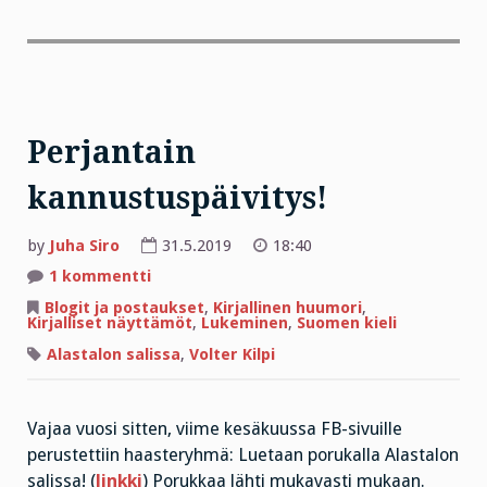
Perjantain
kannustuspäivitys!
by
Juha Siro
31.5.2019
18:40
artikkeliin
1 kommentti
Perjantain
kannustuspäivitys!
Blogit ja postaukset
,
Kirjallinen huumori
,
Kirjalliset näyttämöt
,
Lukeminen
,
Suomen kieli
Alastalon salissa
,
Volter Kilpi
Vajaa vuosi sitten, viime kesäkuussa FB-sivuille
perustettiin haasteryhmä: Luetaan porukalla Alastalon
salissa! (
linkki
) Porukkaa lähti mukavasti mukaan.