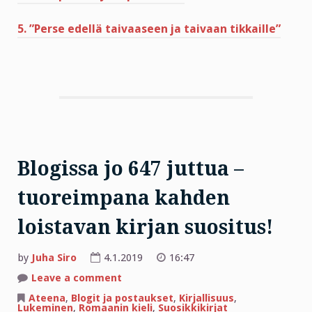
5. ”Perse edellä taivaaseen ja taivaan tikkaille”
Blogissa jo 647 juttua –
tuoreimpana kahden
loistavan kirjan suositus!
by
Juha Siro
4.1.2019
16:47
on
Leave a comment
Blogissa
jo
Ateena
,
Blogit ja postaukset
,
Kirjallisuus
,
647
Lukeminen
,
Romaanin kieli
,
Suosikkikirjat