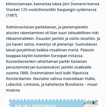
kiinnostamaan, kannattaa lukea Jörn Donnerin komea
Stockan 125-vuotishistoriikki Kaupungin sydämessä
(1987).
Kolmimastoisen parkkilaivan, ja pienempienkin
alusten rakentaminen oli liian suuri taloudellinen riski
rikkaimmallekin. Osuudet jaettiin ja voitto tasattiin. Ja
jos haveri sattui, menetys oli pienempi. Suomalaiset
laivat purjehtivat kaikkia maailman meriä. Pääosin
kauppaa käytiin kuitenkin Euroopan mitassa.
Kustavilaistenkin rahoittaman parkki Kaitaisen
perustamiskirjan kustannukset jaettiin osakkaille
vuonna 1866. Ensimmäinen lasti kulki Viipurista
Amsterdamiin. Alastalon salissa muistellaan Hullia,
Lübeckiä, Lontoota, ja kahvilastia Brasiliasta – muun
muassa.