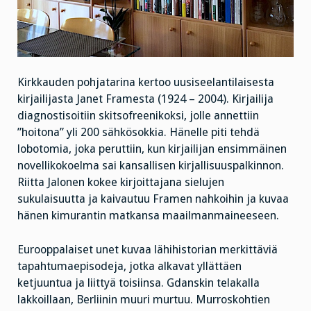
Kirkkauden pohjatarina kertoo uusiseelantilaisesta
kirjailijasta Janet Framesta (1924 – 2004). Kirjailija
diagnostisoitiin skitsofreenikoksi, jolle annettiin
”hoitona” yli 200 sähkösokkia. Hänelle piti tehdä
lobotomia, joka peruttiin, kun kirjailijan ensimmäinen
novellikokoelma sai kansallisen kirjallisuuspalkinnon.
Riitta Jalonen kokee kirjoittajana sielujen
sukulaisuutta ja kaivautuu Framen nahkoihin ja kuvaa
hänen kimurantin matkansa maailmanmaineeseen.
Eurooppalaiset unet kuvaa lähihistorian merkittäviä
tapahtumaepisodeja, jotka alkavat yllättäen
ketjuuntua ja liittyä toisiinsa. Gdanskin telakalla
lakkoillaan, Berliinin muuri murtuu. Murroskohtien