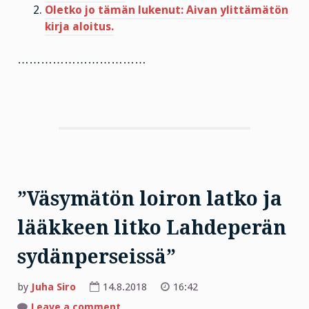
Oletko jo tämän lukenut: Aivan ylittämätön
kirja aloitus.
……………………………
”Väsymätön loiron latko ja
lääkkeen litko Lahdeperän
sydänperseissä”
by
Juha Siro
14.8.2018
16:42
on
Leave a comment