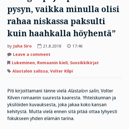
pysyn, vaikka minulla olisi
rahaa niskassa paksulti
kuin haahkalla höyhentä”
by
Juha Siro
21.8.2018
17:46
on
Leave a comment
”Rengin
pojanpoikana
Lukeminen
,
Romaanin kieli
,
Suosikkikirjat
pysyn,
vaikka
Alastalon salissa
,
Volter Kilpi
minulla
olisi
rahaa
niskassa
paksulti
Piti kirjoittamani tänne vielä
Alastalon salin
, Volter
kuin
Kilven romaanin suuresta kaaresta. Yhteiskunnan ja
haahkalla
höyhentä”
yksilöiden kuvauksesta, joka jakaa koko kansan
kehitystä. Mutta vielä ennen sitä pitää ottaa lyhyesti
fokukseen yhden elämän tarina.