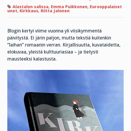
juttua
–
Alastalon salissa
,
Emma Puikkonen
,
Eurooppalaiset
tuoreimpana
unet
,
Kirkkaus
,
Riitta Jalonen
kahden
loistavan
kirjan
suositus!
Blogin kertyi viime vuonna yli viisikymmentä
päivitystä. Ei järin paljon, mutta tekstiä kuitenkin
”laihan” romaanin verran. Kirjallisuutta, kuvataidetta,
elokuvaa, yleistä kulttuuriasiaa – ja tietysti
mausteeksi kalastusta.