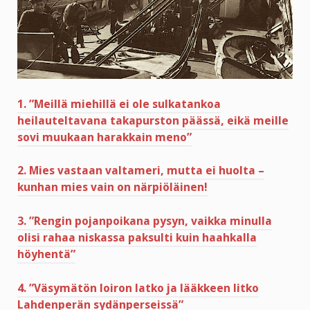
1. ”Meillä miehillä ei ole sulkatankoa
heilauteltavana takapurston päässä, eikä meille
sovi muukaan harakkain meno”
2. Mies vastaan valtameri, mutta ei huolta –
kunhan mies vain on närpiöläinen!
3. ”Rengin pojanpoikana pysyn, vaikka minulla
olisi rahaa niskassa paksulti kuin haahkalla
höyhentä”
4. ”Väsymätön loiron latko ja lääkkeen litko
Lahdenperän sydänperseissä”