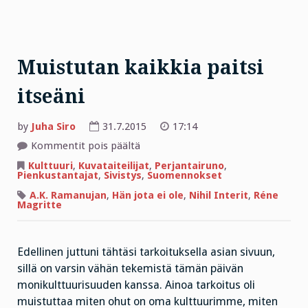
Muistutan kaikkia paitsi
itseäni
by
Juha Siro
31.7.2015
17:14
artikkelissa
Kommentit pois päältä
Muistutan
kaikkia
Kulttuuri
,
Kuvataiteilijat
,
Perjantairuno
,
paitsi
Pienkustantajat
,
Sivistys
,
Suomennokset
itseäni
A.K. Ramanujan
,
Hän jota ei ole
,
Nihil Interit
,
Réne
Magritte
Edellinen juttuni tähtäsi tarkoituksella asian sivuun,
sillä on varsin vähän tekemistä tämän päivän
monikulttuurisuuden kanssa. Ainoa tarkoitus oli
muistuttaa miten ohut on oma kulttuurimme, miten