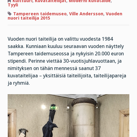
Kulttuuri
,
Kuvataiteilijat
,
Moderni kuvataide
,
Vuoden
Tyyli
nuori
taiteilija
Tampereen taidemuseo
,
Ville Andersson
,
Vuoden
2015
nuori taiteilija 2015
Vuoden nuori taiteilija on valittu vuodesta 1984
saakka. Kunniaan kuuluu seuraavan vuoden näyttely
Tampereen taidemuseossa ja nykyisin 20.000 euron
stipendi. Perinne viettää 30-vuotisjuhlavuottaan, ja
nimityksen on tähän mennessä saanut 37
kuvataitelijaa – yksittäisiä taiteilijoita, taiteilijapareja
ja ryhmiä.