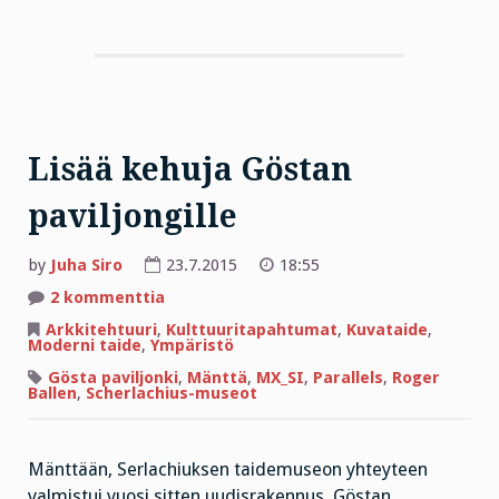
Lisää kehuja Göstan
paviljongille
by
Juha Siro
23.7.2015
18:55
artikkeliin
2 kommenttia
Lisää
kehuja
Arkkitehtuuri
,
Kulttuuritapahtumat
,
Kuvataide
,
Göstan
Moderni taide
,
Ympäristö
paviljongille
Gösta paviljonki
,
Mänttä
,
MX_SI
,
Parallels
,
Roger
Ballen
,
Scherlachius-museot
Mänttään, Serlachiuksen taidemuseon yhteyteen
valmistui vuosi sitten uudisrakennus, Göstan