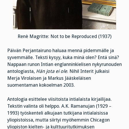
Renè Magritte: Not to be Reproduced (1937)
Päivän Perjantairuno haluaa mennä pidemmälle ja
syvemmälle. Teksti kysyy, kuka minä olen? Entä sinä?
Nappaan runon Intian englanninkielisen nykyrunouden
antologiasta,
Hän jota ei ole
. Nihil Interit julkaisi
Merja Virolaisen ja Markus Jääskeläisen
suomentaman kokoelman 2003.
Antologia esittelee viisitoista intialaista kirjailijaa.
Tekstin valinta oli helppo. A.K. Ramanujan (1929 –
1993) työskenteli alkujaan tutkijana intialaisissa
yliopistoissa, mutta siirtyi myöhemmin Chicagon
yliopiston kielten- ja kulttuuritutkimuksen