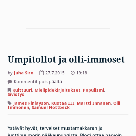
Umpitollot ja olli-immoset
by
Juha Siro
27.7.2015
19:18
artikkelissa
Kommentit pois päältä
Umpitollot
ja
Kulttuuri
,
Mielipidekirjoitukset
,
Populismi
,
olli-
Sivistys
immoset
James Finlayson
,
Kustaa III
,
Martti Innanen
,
Olli
Immonen
,
Samuel Nottbeck
Ystävät hyvät, terveiset mustamakkaran ja
junttihuumorin pääkaupungista. Blogi ottaa harvoin