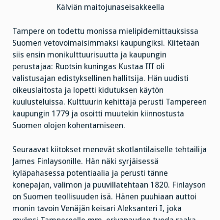
Kälviän maitojunaseisakkeella
Tampere on todettu monissa mielipidemittauksissa
Suomen vetovoimaisimmaksi kaupungiksi. Kiitetään
siis ensin monikulttuurisuutta ja kaupungin
perustajaa: Ruotsin kuningas Kustaa III oli
valistusajan edistyksellinen hallitsija. Hän uudisti
oikeuslaitosta ja lopetti kidutuksen käytön
kuulusteluissa. Kulttuurin kehittäjä perusti Tampereen
kaupungin 1779 ja osoitti muutekin kiinnostusta
Suomen olojen kohentamiseen.
Seuraavat kiitokset menevät skotlantilaiselle tehtailija
James Finlaysonille. Hän näki syrjäisessä
kyläpahasessa potentiaalia ja perusti tänne
konepajan, valimon ja puuvillatehtaan 1820. Finlayson
on Suomen teollisuuden isä. Hänen puuhiaan auttoi
monin tavoin Venäjän keisari Aleksanteri I, joka