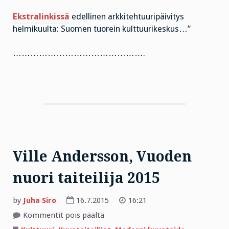
Ekstralinkissä
edellinen arkkitehtuuripäivitys
helmikuulta: Suomen tuorein kulttuurikeskus…”
……………………………………….
Ville Andersson, Vuoden
nuori taiteilija 2015
by
Juha Siro
16.7.2015
16:21
artikkelissa
Kommentit pois päältä
Ville
Andersson,