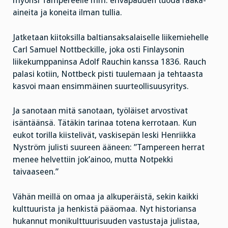
myönsi Tampereelle mm. erivapauden tuoda raaka-
aineita ja koneita ilman tullia.
Jatketaan kiitoksilla baltiansaksalaiselle liikemiehelle
Carl Samuel Nottbeckille, joka osti Finlaysonin
liikekumppaninsa Adolf Rauchin kanssa 1836. Rauch
palasi kotiin, Nottbeck pisti tuulemaan ja tehtaasta
kasvoi maan ensimmäinen suurteollisuusyritys.
Ja sanotaan mitä sanotaan, työläiset arvostivat
isäntäänsä. Tätäkin tarinaa totena kerrotaan. Kun
eukot torilla kiistelivät, vaskisepän leski Henriikka
Nyström julisti suureen ääneen: ”Tampereen herrat
menee helvettiin jok’ainoo, mutta Notpekki
taivaaseen.”
Vähän meillä on omaa ja alkuperäistä, sekin kaikki
kulttuurista ja henkistä pääomaa. Nyt historiansa
hukannut monikulttuurisuuden vastustaja julistaa,