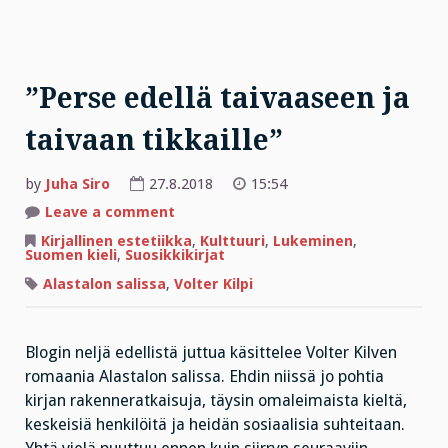
”Perse edellä taivaaseen ja
taivaan tikkaille”
by
Juha Siro
27.8.2018
15:54
on
Leave a comment
”Perse
edellä
Kirjallinen estetiikka
,
Kulttuuri
,
Lukeminen
,
taivaaseen
Suomen kieli
,
Suosikkikirjat
ja
taivaan
Alastalon salissa
,
Volter Kilpi
tikkaille”
Blogin neljä edellistä juttua käsittelee Volter Kilven
romaania Alastalon salissa. Ehdin niissä jo pohtia
kirjan rakenneratkaisuja, täysin omaleimaista kieltä,
keskeisiä henkilöitä ja heidän sosiaalisia suhteitaan.