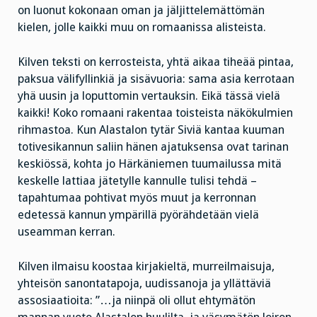
on luonut kokonaan oman ja jäljittelemättömän
kielen, jolle kaikki muu on romaanissa alisteista.
Kilven teksti on kerrosteista, yhtä aikaa tiheää pintaa,
paksua välifyllinkiä ja sisävuoria: sama asia kerrotaan
yhä uusin ja loputtomin vertauksin. Eikä tässä vielä
kaikki! Koko romaani rakentaa toisteista näkökulmien
rihmastoa. Kun Alastalon tytär Siviä kantaa kuuman
totivesikannun saliin hänen ajatuksensa ovat tarinan
keskiössä, kohta jo Härkäniemen tuumailussa mitä
keskelle lattiaa jätetylle kannulle tulisi tehdä –
tapahtumaa pohtivat myös muut ja kerronnan
edetessä kannun ympärillä pyörähdetään vielä
useamman kerran.
Kilven ilmaisu koostaa kirjakieltä, murreilmaisuja,
yhteisön sanontatapoja, uudissanoja ja yllättäviä
assosiaatioita: ”…ja niinpä oli ollut ehtymätön