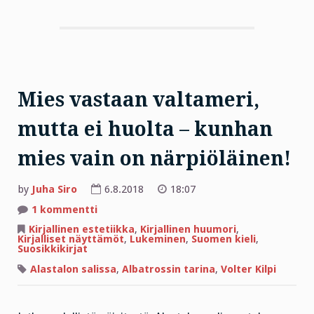
Mies vastaan valtameri,
mutta ei huolta – kunhan
mies vain on närpiöläinen!
by
Juha Siro
6.8.2018
18:07
artikkeliin
1 kommentti
Mies
vastaan
Kirjallinen estetiikka
,
Kirjallinen huumori
,
valtameri,
Kirjalliset näyttämöt
,
Lukeminen
,
Suomen kieli
,
mutta
Suosikkikirjat
ei
huolta
Alastalon salissa
,
Albatrossin tarina
,
Volter Kilpi
–
kunhan
mies
vain