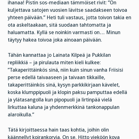
ihanaa! Pistin sos-mediaan tämmöiset rivit: ”On
kuljettava satojen vuosien lävitse saadakseen toivoa
yhteen päivään.” Heti tuli vastaus, jotta toivon takia en
ota askeltaakaan, sitä suodaan tahtomatta ja
haluamatta. Kyllä se noinkin varmasti on… Minun
täytyy hakea toivoa joka ainoaan päivään.
Tähän kannattaa jo Lainata Kilpeä ja Pukkilan
repliikkiä – ja pirulauta miten kieli kulkee:
”Takaperittäinkös sinä, niin kuin sinun vanha Friisisi
perse edellä taivaaseen ja taivaan tikkaille,
takaperittäinkös sinä, kysyn parkkikirjaan kävelet,
koska klumppipuoli ja klopin paksu pamputtaa edellä
ja ylätasangolla kun pipopuoli ja lirtinpää vielä
lirkuttaa kaluna ja yhdenmerkkinä tankonappulan
alaroikulla.”
Tätä kirjoittaessa hain taas kohtia, joihin olin
käännellyt koirankorvia. On se. Hitto vieköön kova