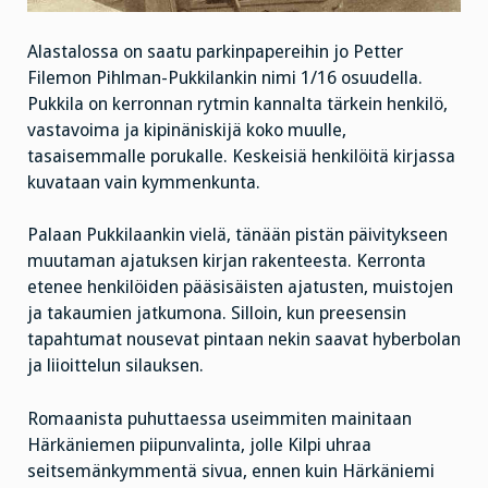
Alastalossa on saatu parkinpapereihin jo Petter
Filemon Pihlman-Pukkilankin nimi 1/16 osuudella.
Pukkila on kerronnan rytmin kannalta tärkein henkilö,
vastavoima ja kipinäniskijä koko muulle,
tasaisemmalle porukalle. Keskeisiä henkilöitä kirjassa
kuvataan vain kymmenkunta.
Palaan Pukkilaankin vielä, tänään pistän päivitykseen
muutaman ajatuksen kirjan rakenteesta. Kerronta
etenee henkilöiden pääsisäisten ajatusten, muistojen
ja takaumien jatkumona. Silloin, kun preesensin
tapahtumat nousevat pintaan nekin saavat hyberbolan
ja liioittelun silauksen.
Romaanista puhuttaessa useimmiten mainitaan
Härkäniemen piipunvalinta, jolle Kilpi uhraa
seitsemänkymmentä sivua, ennen kuin Härkäniemi