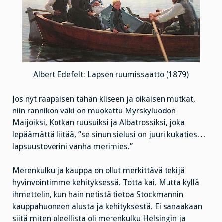
Albert Edefelt: Lapsen ruumissaatto (1879)
Jos nyt raapaisen tähän kliseen ja oikaisen mutkat,
niin rannikon väki on muokattu Myrskyluodon
Maijoiksi, Kotkan ruusuiksi ja Albatrossiksi, joka
lepäämättä liitää, ”se sinun sielusi on juuri kukaties…
lapsuustoverini vanha merimies.”
Merenkulku ja kauppa on ollut merkittävä tekijä
hyvinvointimme kehityksessä. Totta kai. Mutta kyllä
ihmettelin, kun hain netistä tietoa Stockmannin
kauppahuoneen alusta ja kehityksestä. Ei sanaakaan
siitä miten oleellista oli merenkulku Helsingin ja