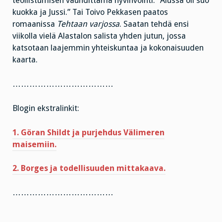
teollistumisen vauhdittama hyvinvointi. ”Alussa oli suo
kuokka ja Jussi.” Tai Toivo Pekkasen paatos
romaanissa
Tehtaan varjossa
. Saatan tehdä ensi
viikolla vielä Alastalon salista yhden jutun, jossa
katsotaan laajemmin yhteiskuntaa ja kokonaisuuden
kaarta.
………………………………
Blogin ekstralinkit:
1. Göran Shildt ja purjehdus Välimeren
maisemiin.
2. Borges ja todellisuuden mittakaava.
………………………………