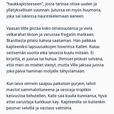
”haukkapisteeseen”, josta tarinaa ottaa uuden ja
yllätyksellisen suunnan. Jutussa on myös huumoria,
joka sai lukiessa naureskelemaan ääneen.
Vaasan Ville pistää koko omaisuutensa ja vielä
velkarahat likoon ja varustaa fregatin matkaan.
Brasiliasta pitäisi kahvia saataman. Hän palkkaa
kapteeniksi lapsuusaikojen toverinsa Kallen. Kuluu
seitsemän vuotta eikä laivasta kuulu mitään. Ei
kirjettä, ei juorua tai huhua. Ihmiset pitävät selvänä,
että meri on miehet vienyt, mutta Ville jaksaa juosta
joka päivä haminan möljälle tähystämään.
Kun laiva viimein saapuu paikatuin purjein, lahot
mastot sammaloituneena ja vesiraja tropiikin
kasvustoa liehutellen, Kalle saa kuulla kunniansa, hyvä
ettei varustaja kurkkuun käy. Kapteenilla on kuitenkin
pasmat selvillä ja vastaus valmiina.