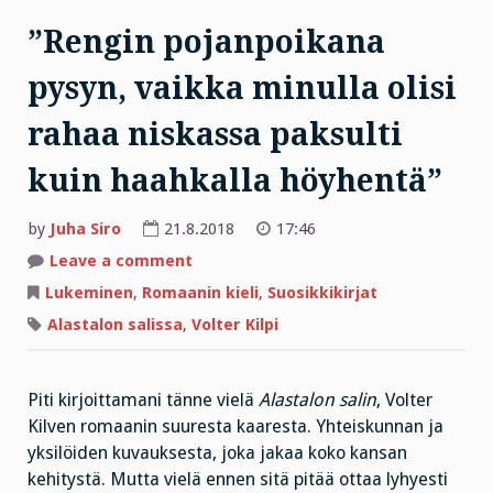
”Rengin pojanpoikana
pysyn, vaikka minulla olisi
rahaa niskassa paksulti
kuin haahkalla höyhentä”
by
Juha Siro
21.8.2018
17:46
on
Leave a comment
”Rengin
pojanpoikana
Lukeminen
,
Romaanin kieli
,
Suosikkikirjat
pysyn,
vaikka
Alastalon salissa
,
Volter Kilpi
minulla
olisi
rahaa
niskassa
paksulti
Piti kirjoittamani tänne vielä
Alastalon salin
, Volter
kuin
Kilven romaanin suuresta kaaresta. Yhteiskunnan ja
haahkalla
höyhentä”
yksilöiden kuvauksesta, joka jakaa koko kansan
kehitystä. Mutta vielä ennen sitä pitää ottaa lyhyesti