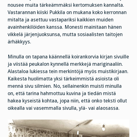
nousee muita tärkeämmäksi kertomuksen kannalta.
Vastarannan kiiski Pukkila on mukana koko kerronnan
mitalta ja asettuu vastapariksi kaikkien muiden
avainhenkilöiden kanssa. Monesti mainitaan hänen
vikkelä järjenjuoksunsa, mutta sosiaalisten taitojen
ärhäkkyys.
Minulla on tapana käännellä koirankorvia kirjan sivuille
ja viistää peukalon kynnellä merkkejä mariginaaliin.
Alastaloa lukiessa tein merkintöjä myös muistikirjaan.
Kaikesta huolimatta yksi tärkeimmistä asioista oli
mennä sivu silmien. No, sellainenkin muisti minulla
on, että tarina hahmottuu kuvina ja tiedän mistä
hakea kyseistä kohtaa, jopa niin, että onko teksti ollut
oikealla vai vasemmalla sivulla, ylä- vai alaosassa.