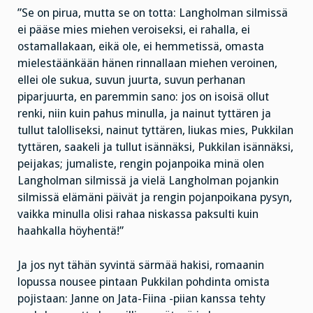
”Se on pirua, mutta se on totta: Langholman silmissä
ei pääse mies miehen veroiseksi, ei rahalla, ei
ostamallakaan, eikä ole, ei hemmetissä, omasta
mielestäänkään hänen rinnallaan miehen veroinen,
ellei ole sukua, suvun juurta, suvun perhanan
piparjuurta, en paremmin sano: jos on isoisä ollut
renki, niin kuin pahus minulla, ja nainut tyttären ja
tullut talolliseksi, nainut tyttären, liukas mies, Pukkilan
tyttären, saakeli ja tullut isännäksi, Pukkilan isännäksi,
peijakas; jumaliste, rengin pojanpoika minä olen
Langholman silmissä ja vielä Langholman pojankin
silmissä elämäni päivät ja rengin pojanpoikana pysyn,
vaikka minulla olisi rahaa niskassa paksulti kuin
haahkalla höyhentä!”
Ja jos nyt tähän syvintä särmää hakisi, romaanin
lopussa nousee pintaan Pukkilan pohdinta omista
pojistaan: Janne on Jata-Fiina -piian kanssa tehty