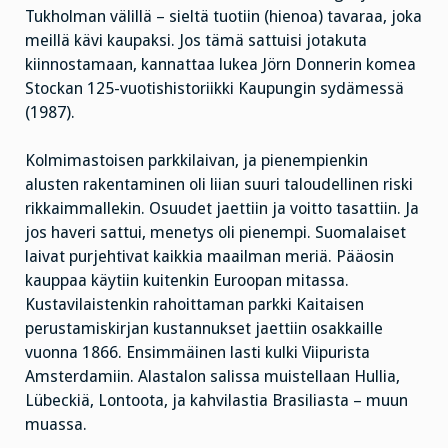
Tukholman välillä – sieltä tuotiin (hienoa) tavaraa, joka
meillä kävi kaupaksi. Jos tämä sattuisi jotakuta
kiinnostamaan, kannattaa lukea Jörn Donnerin komea
Stockan 125-vuotishistoriikki Kaupungin sydämessä
(1987).
Kolmimastoisen parkkilaivan, ja pienempienkin
alusten rakentaminen oli liian suuri taloudellinen riski
rikkaimmallekin. Osuudet jaettiin ja voitto tasattiin. Ja
jos haveri sattui, menetys oli pienempi. Suomalaiset
laivat purjehtivat kaikkia maailman meriä. Pääosin
kauppaa käytiin kuitenkin Euroopan mitassa.
Kustavilaistenkin rahoittaman parkki Kaitaisen
perustamiskirjan kustannukset jaettiin osakkaille
vuonna 1866. Ensimmäinen lasti kulki Viipurista
Amsterdamiin. Alastalon salissa muistellaan Hullia,
Lübeckiä, Lontoota, ja kahvilastia Brasiliasta – muun
muassa.