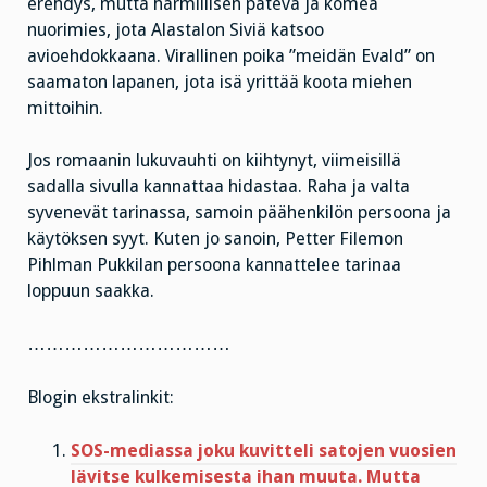
erehdys, mutta harmillisen pätevä ja komea
nuorimies, jota Alastalon Siviä katsoo
avioehdokkaana. Virallinen poika ”meidän Evald” on
saamaton lapanen, jota isä yrittää koota miehen
mittoihin.
Jos romaanin lukuvauhti on kiihtynyt, viimeisillä
sadalla sivulla kannattaa hidastaa. Raha ja valta
syvenevät tarinassa, samoin päähenkilön persoona ja
käytöksen syyt. Kuten jo sanoin, Petter Filemon
Pihlman Pukkilan persoona kannattelee tarinaa
loppuun saakka.
……………………………
Blogin ekstralinkit:
SOS-mediassa joku kuvitteli satojen vuosien
lävitse kulkemisesta ihan muuta. Mutta