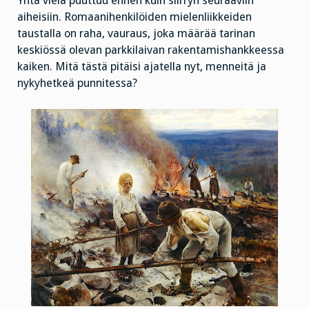
Yhtä vielä puuttuu ennen kuin siirryn seuraaviin
aiheisiin. Romaanihenkilöiden mielenliikkeiden
taustalla on raha, vauraus, joka määrää tarinan
keskiössä olevan parkkilaivan rakentamishankkeessa
kaiken. Mitä tästä pitäisi ajatella nyt, menneitä ja
nykyhetkeä punnitessa?