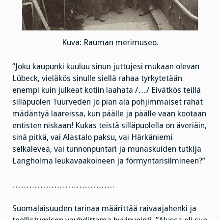
Kuva: Rauman merimuseo.
”Joku kaupunki kuuluu sinun juttujesi mukaan olevan
Lübeck, vieläkös sinulle siellä rahaa tyrkytetään
enempi kuin julkeat kotiin laahata /…/ Eivätkös teillä
silläpuolen Tuurveden jo pian ala pohjimmaiset rahat
mädäntyä laareissa, kun päälle ja päälle vaan kootaan
entisten niskaan! Kukas teistä silläpuolella on äveriäin,
sinä pitkä, vai Alastalo paksu, vai Härkäniemi
selkäleveä, vai tunnonpuntari ja munaskuiden tutkija
Langholma leukavaakoineen ja förmyntarisilmineen?”
……………………………….
Suomalaisuuden tarinaa määrittää raivaajahenki ja