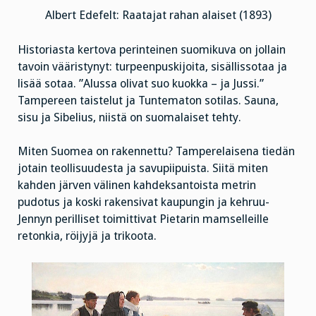
Albert Edefelt: Raatajat rahan alaiset (1893)
Historiasta kertova perinteinen suomikuva on jollain
tavoin vääristynyt: turpeenpuskijoita, sisällissotaa ja
lisää sotaa. ”Alussa olivat suo kuokka – ja Jussi.”
Tampereen taistelut ja Tuntematon sotilas. Sauna,
sisu ja Sibelius, niistä on suomalaiset tehty.
Miten Suomea on rakennettu? Tamperelaisena tiedän
jotain teollisuudesta ja savupiipuista. Siitä miten
kahden järven välinen kahdeksantoista metrin
pudotus ja koski rakensivat kaupungin ja kehruu-
Jennyn perilliset toimittivat Pietarin mamselleille
retonkia, röijyjä ja trikoota.