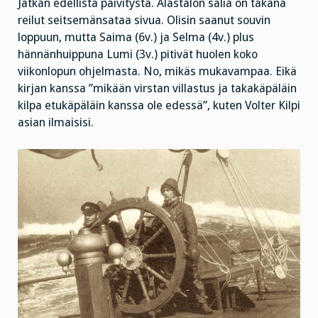
on
Jatkan edellistä päivitystä. Alastalon salia on takana
närpiöläinen!
reilut seitsemänsataa sivua. Olisin saanut souvin
loppuun, mutta Saima (6v.) ja Selma (4v.) plus
hännänhuippuna Lumi (3v.) pitivät huolen koko
viikonlopun ohjelmasta. No, mikäs mukavampaa. Eikä
kirjan kanssa ”mikään virstan villastus ja takakäpäläin
kilpa etukäpäläin kanssa ole edessä”, kuten Volter Kilpi
asian ilmaisisi.