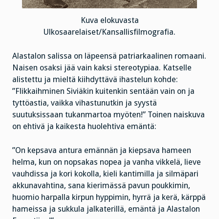
Kuva elokuvasta
Ulkosaarelaiset/Kansallisfilmografia.
Alastalon salissa on läpeensä patriarkaalinen romaani.
Naisen osaksi jää vain kaksi stereotypiaa. Katselle
alistettu ja mieltä kiihdyttävä ihastelun kohde:
”Flikkaihminen Siviäkin kuitenkin sentään vain on ja
tyttöastia, vaikka vihastunutkin ja syystä
suutuksissaan tukanmartoa myöten!” Toinen naiskuva
on ehtivä ja kaikesta huolehtiva emäntä:
”On kepsava antura emännän ja kiepsava hameen
helma, kun on nopsakas nopea ja vanha vikkelä, lieve
vauhdissa ja kori kokolla, kieli kantimilla ja silmäpari
akkunavahtina, sana kierimässä pavun poukkimin,
huomio harpalla kirpun hyppimin, hyrrä ja kerä, kärppä
hameissa ja sukkula jalkaterillä, emäntä ja Alastalon