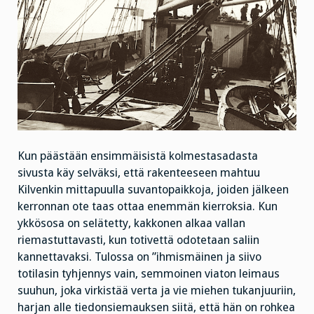
Kun päästään ensimmäisistä kolmestasadasta
sivusta käy selväksi, että rakenteeseen mahtuu
Kilvenkin mittapuulla suvantopaikkoja, joiden jälkeen
kerronnan ote taas ottaa enemmän kierroksia. Kun
ykkösosa on selätetty, kakkonen alkaa vallan
riemastuttavasti, kun totivettä odotetaan saliin
kannettavaksi. Tulossa on ”ihmismäinen ja siivo
totilasin tyhjennys vain, semmoinen viaton leimaus
suuhun, joka virkistää verta ja vie miehen tukanjuuriin,
harjan alle tiedonsiemauksen siitä, että hän on rohkea