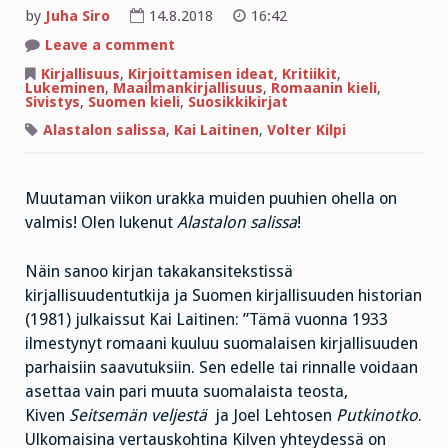
by
Juha Siro
14.8.2018
16:42
on
Leave a comment
”Väsymätön
loiron
Kirjallisuus
,
Kirjoittamisen ideat
,
Kritiikit
,
latko
Lukeminen
,
Maailmankirjallisuus
,
Romaanin kieli
,
ja
Sivistys
,
Suomen kieli
,
Suosikkikirjat
lääkkeen
litko
Alastalon salissa
,
Kai Laitinen
,
Volter Kilpi
Lahdeperän
sydänperseissä”
Muutaman viikon urakka muiden puuhien ohella on
valmis! Olen lukenut
Alastalon salissa
!
Näin sanoo kirjan takakansitekstissä
kirjallisuudentutkija ja Suomen kirjallisuuden historian
(1981) julkaissut Kai Laitinen: ”Tämä vuonna 1933
ilmestynyt romaani kuuluu suomalaisen kirjallisuuden
parhaisiin saavutuksiin. Sen edelle tai rinnalle voidaan
asettaa vain pari muuta suomalaista teosta,
Kiven
Seitsemän veljestä
ja Joel Lehtosen
Putkinotko
.
Ulkomaisina vertauskohtina Kilven yhteydessä on