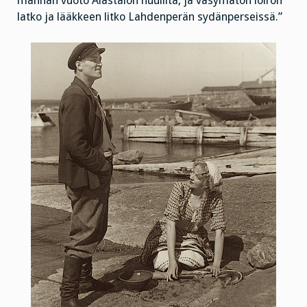
mannan vuoto Alastalon huulilta, ja väsymätön loiron
latko ja lääkkeen litko Lahdenperän sydänperseissä.”