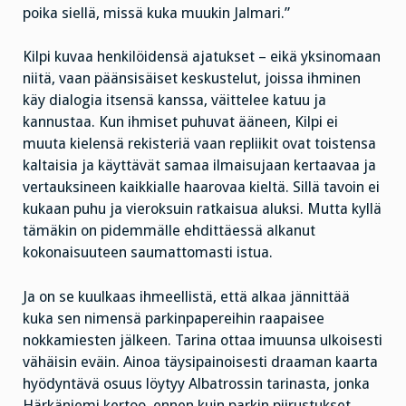
poika siellä, missä kuka muukin Jalmari.”
Kilpi kuvaa henkilöidensä ajatukset – eikä yksinomaan
niitä, vaan päänsisäiset keskustelut, joissa ihminen
käy dialogia itsensä kanssa, väittelee katuu ja
kannustaa. Kun ihmiset puhuvat ääneen, Kilpi ei
muuta kielensä rekisteriä vaan repliikit ovat toistensa
kaltaisia ja käyttävät samaa ilmaisujaan kertaavaa ja
vertauksineen kaikkialle haarovaa kieltä. Sillä tavoin ei
kukaan puhu ja vieroksuin ratkaisua aluksi. Mutta kyllä
tämäkin on pidemmälle ehdittäessä alkanut
kokonaisuuteen saumattomasti istua.
Ja on se kuulkaas ihmeellistä, että alkaa jännittää
kuka sen nimensä parkinpapereihin raapaisee
nokkamiesten jälkeen. Tarina ottaa imuunsa ulkoisesti
vähäisin eväin. Ainoa täysipainoisesti draaman kaarta
hyödyntävä osuus löytyy Albatrossin tarinasta, jonka
Härkäniemi kertoo, ennen kuin parkin piirustukset