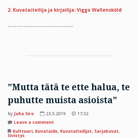
2. Kuvataiteilija ja kirjailija: Viggo Wallensköld
………………………………..
”Mutta tätä te ette halua, te
puhutte muista asioista”
by
Juha Siro
23.5.2019
17:32
on
Leave a comment
”Mutta
tätä
Kulttuuri
,
Kuvataide
,
Kuvataiteilijat
,
Sarjakuvat
,
te
Sivistys