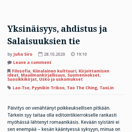
Yksinäisyys, ahdistus ja
Salaisuuksien tie
by
Juha Siro
28.10.2020
19:10
on
Leave a comment
Yksinäisyys,
ahdistus
Filosofia
,
Kiinalainen kulttuuri
,
Kirjoittamisen
ja
ideat
,
Maailmankirjallisuus
,
Suomennokset
,
Salaisuuksien
Suosikkikirjat
,
Usko ja uskomukset
tie
Lao-Tse
,
Pyynikin Trikoo
,
Tao The Ching
,
TaoLin
Päivitys on venähtänyt poikkeuksellisen pitkään.
Tärkein syy taitaa olla editointikierrokselle rankasti
myöhässä lähtenyt romaanikäsis. Kevään syistäni ei
sen enempää – kesän kääntyessä syksyyn, minua on