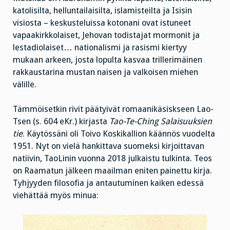
katolisilta, helluntailaisilta, islamisteilta ja Isisin
visiosta – keskusteluissa kotonani ovat istuneet
vapaakirkkolaiset, Jehovan todistajat mormonit ja
lestadiolaiset… nationalismi ja rasismi kiertyy
mukaan arkeen, josta lopulta kasvaa trillerimäinen
rakkaustarina mustan naisen ja valkoisen miehen
välille.
Tämmöisetkin rivit päätyivät romaanikäsiskseen Lao-
Tsen (s. 604 eKr.) kirjasta
Tao-Te-Ching Salaisuuksien
tie
. Käytössäni oli Toivo Koskikallion käännös vuodelta
1951. Nyt on vielä hankittava suomeksi kirjoittavan
natiivin, TaoLinin vuonna 2018 julkaistu tulkinta. Teos
on Raamatun jälkeen maailman eniten painettu kirja.
Tyhjyyden filosofia ja antautuminen kaiken edessä
viehättää myös minua: