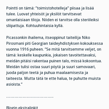
Pointti on tämä: ”toimistohotelleja” piisaa ja lisää
tulee. Luovat yhteisöt ja yksilöt tarvitsevat
omanlaisiaan tiloja. Niiden ei tarvitse olla steriileiksi
sliipattuja. Kohtuuhintaisia kyllä.
Picassonkin ihailema, itseoppinut taiteilija Niko
Pirosmani piti Georgian taideyhdistyksen kokouksessa
vuonna 1916 puheen. ”Se mitä tarvitsemme veljet, on
tämä: keskelle kaupunkia, jokaisen tavoitettavaksi,
meidän pitäisi rakentaa puinen talo, missä kokoontua.
Meidän tulisi ostaa suuri pöytä ja suuri samovaari,
juoda paljon teetä ja puhua maalaamisesta ja
taiteesta. Mutta tätä te ette halua, te puhutte muista
asioista.”
……………………………..
Blogin ekstralinkit