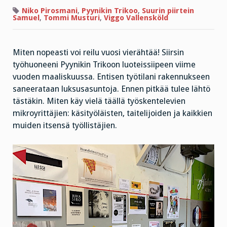
ette
halua,
Niko Pirosmani
,
Pyynikin Trikoo
,
Suurin piirtein
te
Samuel
,
Tommi Musturi
,
Viggo Vallensköld
puhutte
muista
asioista”
Miten nopeasti voi reilu vuosi vierähtää! Siirsin
työhuoneeni Pyynikin Trikoon luoteissiipeen viime
vuoden maaliskuussa. Entisen työtilani rakennukseen
saneerataan luksusasuntoja. Ennen pitkää tulee lähtö
tästäkin. Miten käy vielä täällä työskentelevien
mikroyrittäjien: käsityöläisten, taitelijoiden ja kaikkien
muiden itsensä työllistäjien.