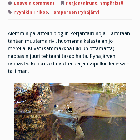
on
Leave a comment
Perjantairuno
,
Ympäristö
Pyrypolun
Blondi,
Pyynikin Trikoo
,
Tampereen Pyhäjärvi
herkkä
harakka
ja
sammakko
Aiemmin päivittelin blogiin Perjantairunoja. Laitetaan
tänään muutama rivi, huomenna kalastelen jo
merellä. Kuvat (sammakkoa lukuun ottamatta)
nappasin juuri tehtaani takapihalta, Pyhäjärven
rannasta. Runon voit nauttia perjantaipullon kanssa –
tai ilman.