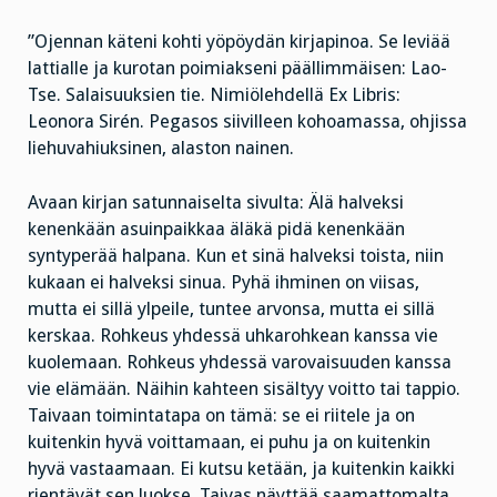
”Ojennan käteni kohti yöpöydän kirjapinoa. Se leviää
lattialle ja kurotan poimiakseni päällimmäisen: Lao-
Tse. Salaisuuksien tie. Nimiölehdellä Ex Libris:
Leonora Sirén. Pegasos siivilleen kohoamassa, ohjissa
liehuvahiuksinen, alaston nainen.
Avaan kirjan satunnaiselta sivulta: Älä halveksi
kenenkään asuinpaikkaa äläkä pidä kenenkään
syntyperää halpana. Kun et sinä halveksi toista, niin
kukaan ei halveksi sinua. Pyhä ihminen on viisas,
mutta ei sillä ylpeile, tuntee arvonsa, mutta ei sillä
kerskaa. Rohkeus yhdessä uhkarohkean kanssa vie
kuolemaan. Rohkeus yhdessä varovaisuuden kanssa
vie elämään. Näihin kahteen sisältyy voitto tai tappio.
Taivaan toimintatapa on tämä: se ei riitele ja on
kuitenkin hyvä voittamaan, ei puhu ja on kuitenkin
hyvä vastaamaan. Ei kutsu ketään, ja kuitenkin kaikki
rientävät sen luokse. Taivas näyttää saamattomalta