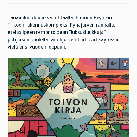
sulla
on
kynä
ja
paperia”
Tänäänkin duunissa tehtaalla. Entinen Pyynikin
Trikoon rakennuskompleksi Pyhäjärven rannalla:
eteläsiipeen remontoidaan ”luksusluukkuja”,
pohjoisen puolella taitelijoiden tilat ovat käytössä
vielä ensi vuoden loppuun.