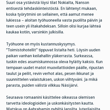
Suuri osa ystävistä löysi tilat Nokialta, Nanson
entisestä tehdaskiinteistöstä. En lähtenyt mukaan,
koska työrytmini on sellainen, että aamut menee
lukiessa – aloitan työhuoneella vasta puolilta päivin ja
teen usein yli iltakahdeksan. Silloin olisi kurjaa lähteä
kaukaa kotiin, varsinkin julkisilla.
Työhuone on myös kustannuskysymys.
”Toimistohotellit” tippuvat listalta heti. Löysin uuden
paikan vanhan keilahallin yläkerrasta. Surkeassa,
tuskin edes asumiskunnossa oleva hylätty kaksio. Kun
tempaan uudet matot muovilattioiden päälle, ripustan
taulut ja peilit, revin verhot alas, pesen ikkunat ja
suunnittelen valaistuksen, uskon viihtyväni. Ja mikä
parasta, puiden välistä vilkkuu Näsijärvi.
Seuraava romaanini käsittelee oikeassa olemisen
tarvetta ideologioiden ja uskonkäsitysten kautta.
Matskua on Aabrahamin pyhiltä lapsilta, luterilaisilta,