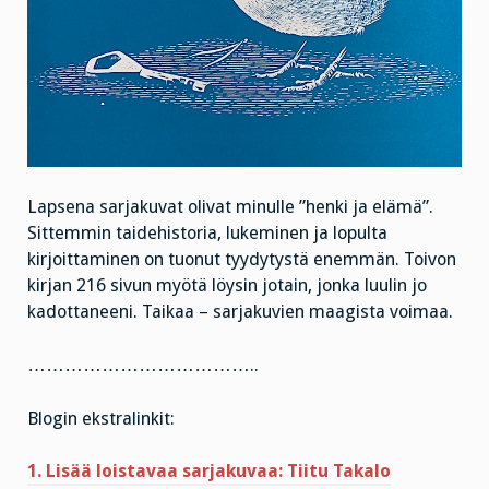
Lapsena sarjakuvat olivat minulle ”henki ja elämä”.
Sittemmin taidehistoria, lukeminen ja lopulta
kirjoittaminen on tuonut tyydytystä enemmän. Toivon
kirjan 216 sivun myötä löysin jotain, jonka luulin jo
kadottaneeni. Taikaa – sarjakuvien maagista voimaa.
………………………………..
Blogin ekstralinkit:
1. Lisää loistavaa sarjakuvaa: Tiitu Takalo