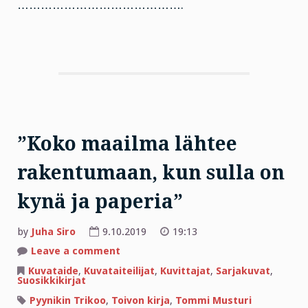
…………………………………….
”Koko maailma lähtee
rakentumaan, kun sulla on
kynä ja paperia”
by
Juha Siro
9.10.2019
19:13
on
Leave a comment
”Koko
maailma
Kuvataide
,
Kuvataiteilijat
,
Kuvittajat
,
Sarjakuvat
,
lähtee
Suosikkikirjat
rakentumaan,
kun
Pyynikin Trikoo
,
Toivon kirja
,
Tommi Musturi