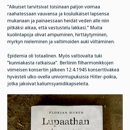
”Aikuiset tarvitsivat toisinaan paljon voimaa
raahatessaan vauvansa ja kouluikäiset lapsensa
mukanaan ja painaessaan heidät veden alle niin
pitkäksi aikaa, että vastustelu lakkasi.” Muita
kuolintapoja olivat ampuminen, hirttäytyminen,
myrkyn nieleminen ja valtimoiden auki viiltäminen.
Epidemia oli totaalinen. Myös valtiovalta tuki
”kunniakasta ratkaisua”. Berliinin filharmonikkojen
viimeisen konsertin jälkeen 12.4.1945 konserttiväkeä
hyvästeli ulko-ovella univormupukuisia Hitler-poikia,
jotka jakoivat kaliumsyanidikapseleita.