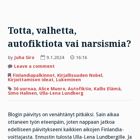
Totta, valhetta,
autofiktiota vai narsismia?
by
Juha Siro
9.1.2024
16:16
on
Leave a comment
Totta,
valhetta,
Finlandiapalkinnot
,
Kirjallisuuden Nobel
,
autofiktiota
Kirjoittamisen ideat
,
Lukeminen
vai
narsismia?
36 uurnaa
,
Alice Munro
,
Autofiktio
,
Kallis Elämä
,
Simo Halinen
,
Ulla-Lena Lundberg
Blogin päivitys on venähtänyt pitkäksi. Sain aikaa
ottaneen työn eteenpäin, joten nappaan jatkoa
edelliseen päivitykseeni kaikkien aikojen Finlandia-
voittajasta. Ennustin tulosta Ulla-Lena Lundbergille. Ja