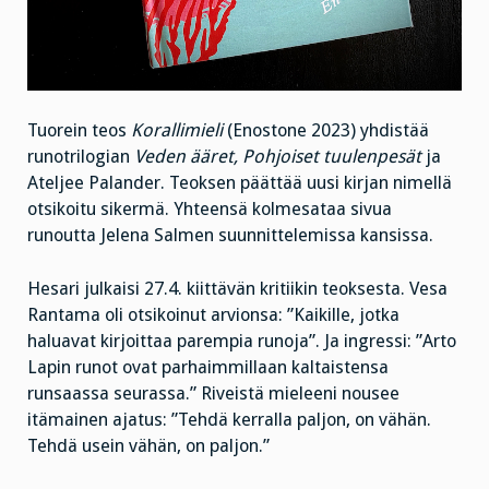
Tuorein teos
Korallimieli
(Enostone 2023) yhdistää
runotrilogian
Veden ääret,
Pohjoiset tuulenpesät
ja
Ateljee Palander. Teoksen päättää uusi kirjan nimellä
otsikoitu sikermä. Yhteensä kolmesataa sivua
runoutta Jelena Salmen suunnittelemissa kansissa.
Hesari julkaisi 27.4. kiittävän kritiikin teoksesta. Vesa
Rantama oli otsikoinut arvionsa: ”Kaikille, jotka
haluavat kirjoittaa parempia runoja”. Ja ingressi: ”Arto
Lapin runot ovat parhaimmillaan kaltaistensa
runsaassa seurassa.” Riveistä mieleeni nousee
itämainen ajatus: ”Tehdä kerralla paljon, on vähän.
Tehdä usein vähän, on paljon.”