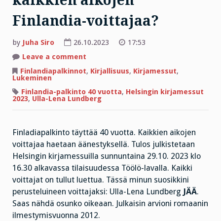
kaikkien aikojen
Finlandia-voittajaa?
by
Juha Siro
26.10.2023
17:53
on
Leave a comment
Miten
käy,
Finlandiapalkinnot
,
Kirjallisuus
,
Kirjamessut
,
kun
Lukeminen
äänestetään
kaikkien
Finlandia-palkinto 40 vuotta
,
Helsingin kirjamessut
aikojen
2023
,
Ulla-Lena Lundberg
Finlandia-
voittajaa?
Finladiapalkinto täyttää 40 vuotta. Kaikkien aikojen
voittajaa haetaan äänestyksellä. Tulos julkistetaan
Helsingin kirjamessuilla sunnuntaina 29.10. 2023 klo
16.30 alkavassa tilaisuudessa Töölö-lavalla. Kaikki
voittajat on tullut luettua. Tässä minun suosikkini
perusteluineen voittajaksi: Ulla-Lena Lundberg
JÄÄ
.
Saas nähdä osunko oikeaan. Julkaisin arvioni romaanin
ilmestymisvuonna 2012.