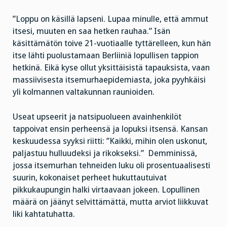
”Loppu on käsillä lapseni. Lupaa minulle, että ammut
itsesi, muuten en saa hetken rauhaa.” Isän
käsittämätön toive 21-vuotiaalle tyttärelleen, kun hän
itse lähti puolustamaan Berliiniä lopullisen tappion
hetkinä. Eikä kyse ollut yksittäisistä tapauksista, vaan
massiivisesta itsemurhaepidemiasta, joka pyyhkäisi
yli kolmannen valtakunnan raunioiden.
Useat upseerit ja natsipuolueen avainhenkilöt
tappoivat ensin perheensä ja lopuksi itsensä. Kansan
keskuudessa syyksi riitti: ”Kaikki, mihin olen uskonut,
paljastuu hulluudeksi ja rikokseksi.” Demminissä,
jossa itsemurhan tehneiden luku oli prosentuaalisesti
suurin, kokonaiset perheet hukuttautuivat
pikkukaupungin halki virtaavaan jokeen. Lopullinen
määrä on jäänyt selvittämättä, mutta arviot liikkuvat
liki kahtatuhatta.