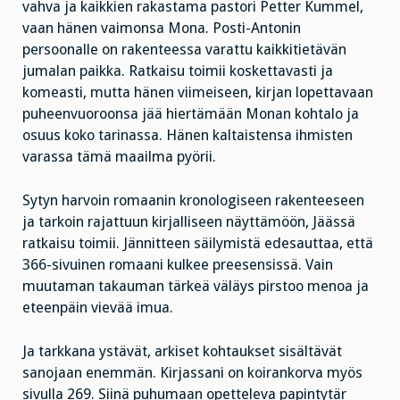
vahva ja kaikkien rakastama pastori Petter Kummel,
vaan hänen vaimonsa Mona. Posti-Antonin
persoonalle on rakenteessa varattu kaikkitietävän
jumalan paikka. Ratkaisu toimii koskettavasti ja
komeasti, mutta hänen viimeiseen, kirjan lopettavaan
puheenvuoroonsa jää hiertämään Monan kohtalo ja
osuus koko tarinassa. Hänen kaltaistensa ihmisten
varassa tämä maailma pyörii.
Sytyn harvoin romaanin kronologiseen rakenteeseen
ja tarkoin rajattuun kirjalliseen näyttämöön, Jäässä
ratkaisu toimii. Jännitteen säilymistä edesauttaa, että
366-sivuinen romaani kulkee preesensissä. Vain
muutaman takauman tärkeä väläys pirstoo menoa ja
eteenpäin vievää imua.
Ja tarkkana ystävät, arkiset kohtaukset sisältävät
sanojaan enemmän. Kirjassani on koirankorva myös
sivulla 269. Siinä puhumaan opetteleva papintytär