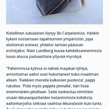
Kielellinen sukulainen löytyy Bo Carpelanista. Hänkin
kykeni nostamaan tapahtumien ympäristön, jopa
elottomat esineet, yhdeksi tarinan pääosan
esittäjäksi. Näin Lundberg kuvaa kahdeksannentoista
luvun alussa jouluaattona yltyvää myrskyä:
”Pahimmissa kylissä ei nähdä majakan lyhtyä,
armottomat aallot ovat hukuttaneet koko maailman
alleen. ’Kaikkien merellä kulkevien puolesta’, pappi
rukoilee. ’Pidä myös pappila pinnalla’, hän lisää
enemmänkin piloillaan. Sade tunkeutuu nimittäin
sisään ikkunanpuitteiden hatarimmista kohdista,
aallonharjoilta sinkoaa vaahtoa ikkunalasiin kuin lunta.