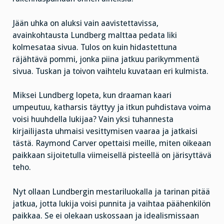
Jään uhka on aluksi vain aavistettavissa,
avainkohtausta Lundberg malttaa pedata liki
kolmesataa sivua. Tulos on kuin hidastettuna
räjähtävä pommi, jonka piina jatkuu parikymmentä
sivua. Tuskan ja toivon vaihtelu kuvataan eri kulmista.
Miksei Lundberg lopeta, kun draaman kaari
umpeutuu, katharsis täyttyy ja itkun puhdistava voima
voisi huuhdella lukijaa? Vain yksi tuhannesta
kirjailijasta uhmaisi vesittymisen vaaraa ja jatkaisi
tästä. Raymond Carver opettaisi meille, miten oikeaan
paikkaan sijoitetulla viimeisellä pisteellä on järisyttävä
teho.
Nyt ollaan Lundbergin mestariluokalla ja tarinan pitää
jatkua, jotta lukija voisi punnita ja vaihtaa päähenkilön
paikkaa. Se ei olekaan uskossaan ja idealismissaan