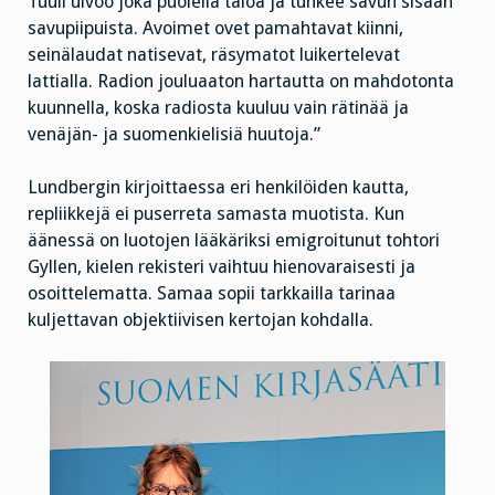
Tuuli ulvoo joka puolella taloa ja tunkee savun sisään
savupiipuista. Avoimet ovet pamahtavat kiinni,
seinälaudat natisevat, räsymatot luikertelevat
lattialla. Radion jouluaaton hartautta on mahdotonta
kuunnella, koska radiosta kuuluu vain rätinää ja
venäjän- ja suomenkielisiä huutoja.”
Lundbergin kirjoittaessa eri henkilöiden kautta,
repliikkejä ei puserreta samasta muotista. Kun
äänessä on luotojen lääkäriksi emigroitunut tohtori
Gyllen, kielen rekisteri vaihtuu hienovaraisesti ja
osoittelematta. Samaa sopii tarkkailla tarinaa
kuljettavan objektiivisen kertojan kohdalla.