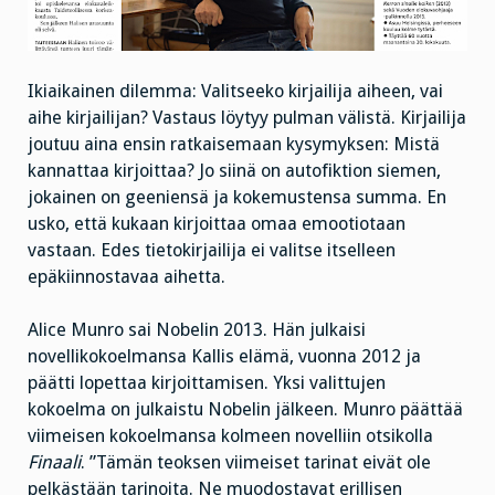
Ikiaikainen dilemma: Valitseeko kirjailija aiheen, vai
aihe kirjailijan? Vastaus löytyy pulman välistä. Kirjailija
joutuu aina ensin ratkaisemaan kysymyksen: Mistä
kannattaa kirjoittaa? Jo siinä on autofiktion siemen,
jokainen on geeniensä ja kokemustensa summa. En
usko, että kukaan kirjoittaa omaa emootiotaan
vastaan. Edes tietokirjailija ei valitse itselleen
epäkiinnostavaa aihetta.
Alice Munro sai Nobelin 2013. Hän julkaisi
novellikokoelmansa Kallis elämä, vuonna 2012 ja
päätti lopettaa kirjoittamisen. Yksi valittujen
kokoelma on julkaistu Nobelin jälkeen. Munro päättää
viimeisen kokoelmansa kolmeen novelliin otsikolla
Finaali
. ”Tämän teoksen viimeiset tarinat eivät ole
pelkästään tarinoita. Ne muodostavat erillisen