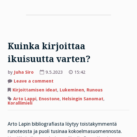
Kuinka kirjoittaa
ikuisuutta varten?
by
Juha Siro
9.5.2023
15:42
on
Leave a comment
Kuinka
kirjoittaa
Kirjoittamisen ideat
,
Lukeminen
,
Runous
ikuisuutta
varten?
Arto Lappi
,
Enostone
,
Helsingin Sanomat
,
Korallimieli
Arto Lapin bibliografiasta löytyy toistakymmentä
runoteosta ja puoli tusinaa kokoelmasuomennosta.