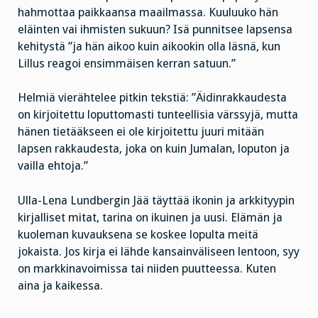
hahmottaa paikkaansa maailmassa. Kuuluuko hän
eläinten vai ihmisten sukuun? Isä punnitsee lapsensa
kehitystä ”ja hän aikoo kuin aikookin olla läsnä, kun
Lillus reagoi ensimmäisen kerran satuun.”
Helmiä vierähtelee pitkin tekstiä: ”Äidinrakkaudesta
on kirjoitettu loputtomasti tunteellisia värssyjä, mutta
hänen tietääkseen ei ole kirjoitettu juuri mitään
lapsen rakkaudesta, joka on kuin Jumalan, loputon ja
vailla ehtoja.”
Ulla-Lena Lundbergin Jää täyttää ikonin ja arkkityypin
kirjalliset mitat, tarina on ikuinen ja uusi. Elämän ja
kuoleman kuvauksena se koskee lopulta meitä
jokaista. Jos kirja ei lähde kansainväliseen lentoon, syy
on markkinavoimissa tai niiden puutteessa. Kuten
aina ja kaikessa.