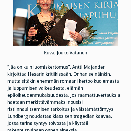
Kuva, Jouko Vatanen
”Jää on kuin luomiskertomus”, Antti Majander
kirjoittaa Hesarin kritiikissään. Onhan se näinkin,
mutta sitäkin enemmän romaani kertoo kuolemasta
ja luopumisen vaikeudesta, elämän
epäoikeudenmukaisuudesta. Jos raamattuvertauksia
haetaan merkittävämmäksi nousisi
ristiinnaulitsemisen tarkoitus ja väistämättömyys.
Lundberg noudattaa klassisen tragedian kaavaa,
jossa tarina syntyy toivosta ja käyttää
rakennuspuinaan onnen aineksia.