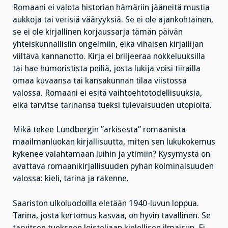
Romaani ei valota historian hämäriin jääneitä mustia
aukkoja tai verisiä vääryyksiä. Se ei ole ajankohtainen,
se ei ole kirjallinen korjaussarja tämän päivän
yhteiskunnallisiin ongelmiin, eikä vihaisen kirjailijan
viiltävä kannanotto. Kirja ei briljeeraa nokkeluuksilla
tai hae humoristista peiliä, josta lukija voisi tiirailla
omaa kuvaansa tai kansakunnan tilaa viistossa
valossa. Romaani ei esitä vaihtoehtotodellisuuksia,
eikä tarvitse tarinansa tueksi tulevaisuuden utopioita.
Mikä tekee Lundbergin ”arkisesta” romaanista
maailmanluokan kirjallisuutta, miten sen lukukokemus
kykenee valahtamaan luihin ja ytimiin? Kysymystä on
avattava romaanikirjallisuuden pyhän kolminaisuuden
valossa: kieli, tarina ja rakenne.
Saariston ulkoluodoilla eletään 1940-luvun loppua.
Tarina, josta kertomus kasvaa, on hyvin tavallinen. Se
tarvitsee tuekseen loisteliaan kielellisen ilmaisun. Ei