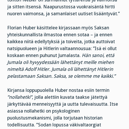
ja sitten itsensä. Naapurustossa vuokraisäntä hirtti
nuoren vaimonsa, ja samanlaiset uutiset lisääntyvät.”
Florian Huber käsittelee kirjassaan myös Saksan
yhteiskunnallista ilmastoa ennen sotaa – ja ennen
kaikkea niitä edellytyksiä ja toiveita, jotka auttoivat
natsipuolueen ja Hitlerin valtaannousua: ”Isä ei ollut
koskaan ennen puhunut Jumalasta.
Hän sanoi, että
Jumala oli hyvyydessään lähettänyt meille miehen
nimeltä Adolf Hitler. Jumala oli lähettänyt Hitlerin
pelastamaan Saksan. Saksa, se olemme me kaikki.”
Kirjansa loppupuolella Huber nostaa esiin termin
”nollahetki”
, jolla alettiin kuvata taakse jätettyä
järkyttävää menneisyyttä ja uutta tulevaisuutta. Itse
asiassa nollahetki on psykologinen
puolustusmekanismi, jolla torjutaan historian
todellisuutta. ”Sodan lopussa väkivaltaorgiat