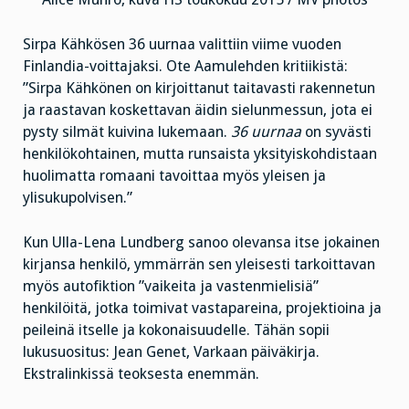
Sirpa Kähkösen 36 uurnaa valittiin viime vuoden
Finlandia-voittajaksi. Ote Aamulehden kritiikistä:
”Sirpa Kähkönen on kirjoittanut taitavasti rakennetun
ja raastavan koskettavan äidin sielunmessun, jota ei
pysty silmät kuivina lukemaan.
36 uurnaa
on syvästi
henkilökohtainen, mutta runsaista yksityiskohdistaan
huolimatta romaani tavoittaa myös yleisen ja
ylisukupolvisen.”
Kun Ulla-Lena Lundberg sanoo olevansa itse jokainen
kirjansa henkilö, ymmärrän sen yleisesti tarkoittavan
myös autofiktion ”vaikeita ja vastenmielisiä”
henkilöitä, jotka toimivat vastapareina, projektioina ja
peileinä itselle ja kokonaisuudelle. Tähän sopii
lukusuositus: Jean Genet, Varkaan päiväkirja.
Ekstralinkissä teoksesta enemmän.