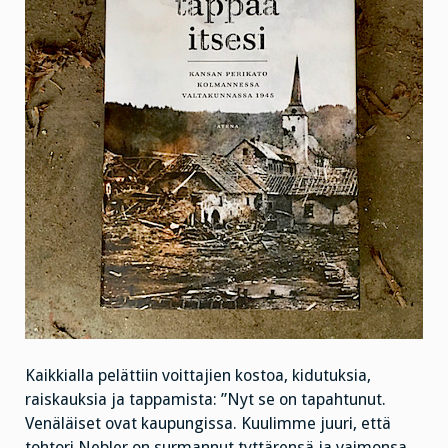
Kaikkialla pelättiin voittajien kostoa, kidutuksia,
raiskauksia ja tappamista: ”Nyt se on tapahtunut.
Venäläiset ovat kaupungissa. Kuulimme juuri, että
tohtori Nebler on surmannut tyttärensä ja vaimonsa