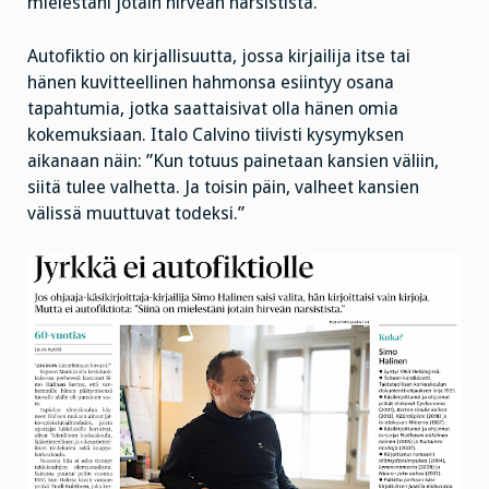
mielestäni jotain hirveän narsistista.”
Autofiktio on kirjallisuutta, jossa kirjailija itse tai
hänen kuvitteellinen hahmonsa esiintyy osana
tapahtumia, jotka saattaisivat olla hänen omia
kokemuksiaan. Italo Calvino tiivisti kysymyksen
aikanaan näin: ”Kun totuus painetaan kansien väliin,
siitä tulee valhetta. Ja toisin päin, valheet kansien
välissä muuttuvat todeksi.”