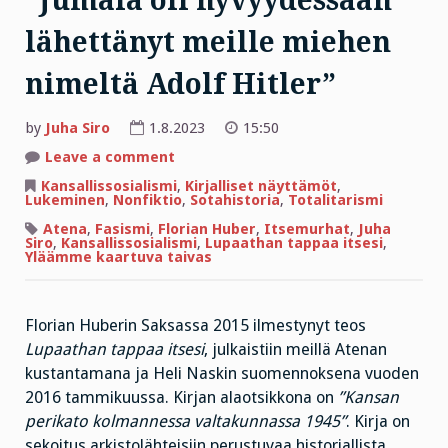
”Jumala oli hyvyydessään
lähettänyt meille miehen
nimeltä Adolf Hitler”
by
Juha Siro
1.8.2023
15:50
on
Leave a comment
”Jumala
oli
Kansallissosialismi
,
Kirjalliset näyttämöt
,
hyvyydessään
Lukeminen
,
Nonfiktio
,
Sotahistoria
,
Totalitarismi
lähettänyt
meille
Atena
,
Fasismi
,
Florian Huber
,
Itsemurhat
,
Juha
miehen
Siro
,
Kansallissosialismi
,
Lupaathan tappaa itsesi
,
nimeltä
Yläämme kaartuva taivas
Adolf
Hitler”
Florian Huberin Saksassa 2015 ilmestynyt teos
Lupaathan tappaa itsesi
, julkaistiin meillä Atenan
kustantamana ja Heli Naskin suomennoksena vuoden
2016 tammikuussa. Kirjan alaotsikkona on
”Kansan
perikato kolmannessa valtakunnassa 1945”
. Kirja on
sekoitus arkistolähteisiin perustuvaa historiallista