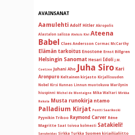
AVAINSANAT
Aamulehti
Adolf Hitler
Akropolis
Ateena
Alastalon salissa
Aleksis Kivi
Babel
Claes Andersson
Cormac McCarthy
Elämän tarkoitus
Enostone
Ernst Billgren
Helsingin Sanomat
Idoli
Hesari
J.M.
Juha Siro
Kari
Juhani Aho
Coetzee
Aronpuro
Keltainen kirjasto
Kirjallisuuden
Nobel
Kirsi Kunnas
Linnun muotokuva
Marilynin
hiuspinni
Mika Waltari
Michel de Montaigne
Mirkka
Musta runokirja
ntamo
Rekola
Palladium Kirjat
Pentti Saarikoski
Raymond Carver
Pyynikin Trikoo
Réne
Satakieli!
Magritte
Saat toivoa kolmesti
Suomen kirjailijaliitto
Sirkka Turkka
Savukeidas