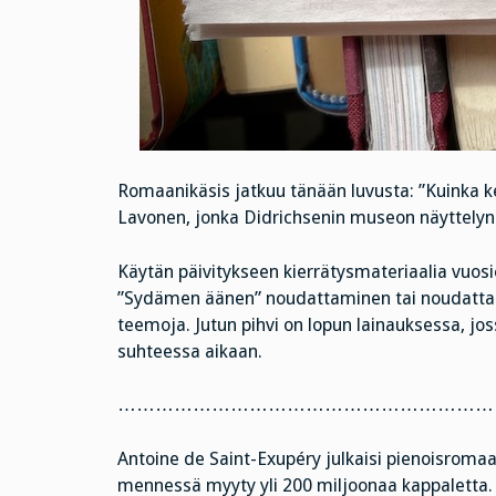
Romaanikäsis jatkuu tänään luvusta: ”Kuinka kes
Lavonen, jonka Didrichsenin museon näyttelyn 
Käytän päivitykseen kierrätysmateriaalia vuosie
”Sydämen äänen” noudattaminen tai noudattam
teemoja. Jutun pihvi on lopun lainauksessa, 
suhteessa aikaan.
……………………………………………………
Antoine de Saint-Exupéry julkaisi pienoisroma
mennessä myyty yli 200 miljoonaa kappaletta. V