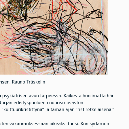
hsen, Rauno Träskelin
na psykiatrisen avun tarpeessa. Kaikesta huolimatta hän
Norjan edistyspuolueen nuoriso-osaston
 ”kulttuurikristittynä” ja tämän ajan ”ristiretkeläisenä.”
 kuten vakaumuksessaan oikeaksi tunsi. Kun sydämen