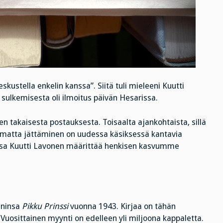
kustella enkelin kanssa”. Siitä tuli mieleeni Kuutti
sulkemisesta oli ilmoitus päivän Hesarissa.
n takaisesta postauksesta. Toisaalta ajankohtaista, sillä
atta jättäminen on uudessa käsiksessä kantavia
jossa Kuutti Lavonen määrittää henkisen kasvumme
aninsa
Pikku Prinssi
vuonna 1943. Kirjaa on tähän
uosittainen myynti on edelleen yli miljoona kappaletta.