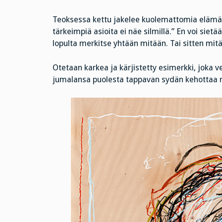
Teoksessa kettu jakelee kuolemattomia elämän
tärkeimpiä asioita ei näe silmillä.” En voi sietää
lopulta merkitse yhtään mitään. Tai sitten mitä
Otetaan karkea ja kärjistetty esimerkki, joka v
jumalansa puolesta tappavan sydän kehottaa nii