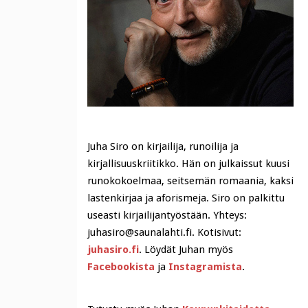
Juha Siro on kirjailija, runoilija ja
kirjallisuuskriitikko. Hän on julkaissut kuusi
runokokoelmaa, seitsemän romaania, kaksi
lastenkirjaa ja aforismeja. Siro on palkittu
useasti kirjailijantyöstään. Yhteys:
juhasiro@saunalahti.fi. Kotisivut:
juhasiro.fi
. Löydät Juhan myös
Facebookista
ja
Instagramista
.