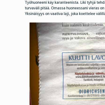
Työhuoneeni käy karanteenista. Liki tyhjä tehda
turvaväli pitää. Omassa huoneessani vieras on k
Yksinäisyys on vaativa laji, joka koettelee vä