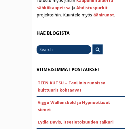
Tutustu myös Juhan
Kaupunkitaidetta
sähkökaapeissa
ja
Ahdistuspurkit
-
projekteihin. Kuuntele myös
äänirunot
.
HAE BLOGISTA
Search
Search
for
VIIMEISIMMÄT POSTAUKSET
TEEN KUTSU – TaoLinin runoissa
kulttuurit kohtaavat
Viggo Wallensköld ja Hypnoottiset
sienet
Lydia Davis, itsetietoisuuden taikuri