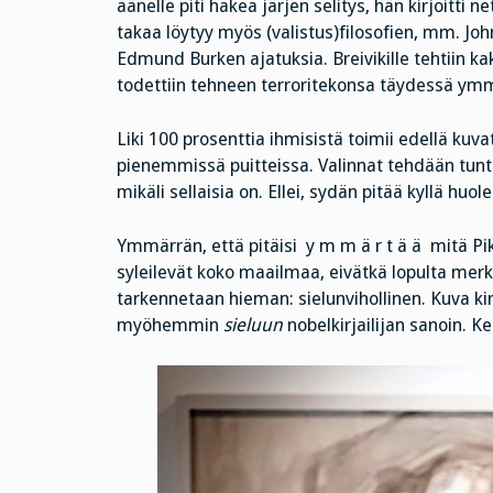
äänelle piti hakea järjen selitys, hän kirjoitti 
takaa löytyy myös (valistus)filosofien, mm. Jo
Edmund Burken ajatuksia. Breivikille tehtiin k
todettiin tehneen terroritekonsa täydessä ym
Liki 100 prosenttia ihmisistä toimii edellä kuva
pienemmissä puitteissa. Valinnat tehdään tuntee
mikäli sellaisia on. Ellei, sydän pitää kyllä huol
Ymmärrän, että pitäisi y m m ä r t ä ä mitä Pikk
syleilevät koko maailmaa, eivätkä lopulta mer
tarkennetaan hieman: sielunvihollinen. Kuva kir
myöhemmin
sieluun
nobelkirjailijan sanoin. Ke