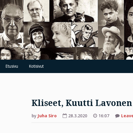
Skip
to
content
Etusivu
Kotisivut
Kliseet, Kuutti Lavonen
by
Juha Siro
28.3.2020
16:07
Leav