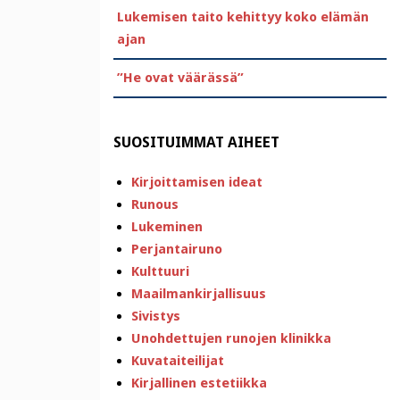
Lukemisen taito kehittyy koko elämän
ajan
”He ovat väärässä”
SUOSITUIMMAT AIHEET
Kirjoittamisen ideat
Runous
Lukeminen
Perjantairuno
Kulttuuri
Maailmankirjallisuus
Sivistys
Unohdettujen runojen klinikka
Kuvataiteilijat
Kirjallinen estetiikka