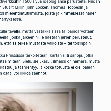
nettiverkkoihin 1500 sivua ideologiansa perusteita. Niiden
hn Stuart Millin, John Locken, Thomas Hobbesin ja
aksi mielentilatutkimusta, joista jälkimmäisessä hänen
märryksessä.
tulla tavalla, mutta vastakkaisissa tai painoarvoltaan
lla, jonka jälkeen niille haetaan järjen perustelut,
en, että se tekee mustasta valkoista – tai toisinpäin.
u Prinssissä tarkoitetaan. Kartan silti sanoja, jotka
kitse mitään. Sielu, sielukas… ilmaisu on hämärä, mutta
kastuu ja täsmentyy. Ja koska totuutta ei ole, palaan
n osaa, voi rikkoa säännöt.