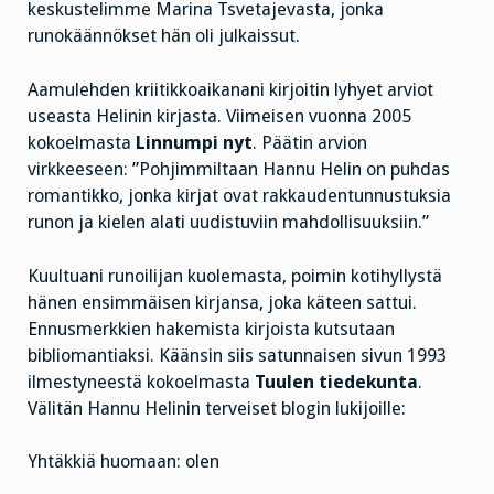
keskustelimme Marina Tsvetajevasta, jonka
runokäännökset hän oli julkaissut.
Aamulehden kriitikkoaikanani kirjoitin lyhyet arviot
useasta Helinin kirjasta. Viimeisen vuonna 2005
kokoelmasta
Linnumpi nyt
. Päätin arvion
virkkeeseen: ”Pohjimmiltaan Hannu Helin on puhdas
romantikko, jonka kirjat ovat rakkaudentunnustuksia
runon ja kielen alati uudistuviin mahdollisuuksiin.”
Kuultuani runoilijan kuolemasta, poimin kotihyllystä
hänen ensimmäisen kirjansa, joka käteen sattui.
Ennusmerkkien hakemista kirjoista kutsutaan
bibliomantiaksi. Käänsin siis satunnaisen sivun 1993
ilmestyneestä kokoelmasta
Tuulen tiedekunta
.
Välitän Hannu Helinin terveiset blogin lukijoille:
Yhtäkkiä huomaan: olen