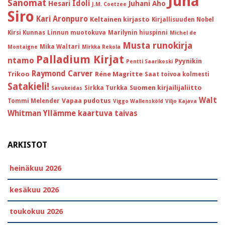
Juha
Sanomat
Idoli
Hesari
Juhani Aho
J.M. Coetzee
Siro
Kari Aronpuro
Keltainen kirjasto
Kirjallisuuden Nobel
Kirsi Kunnas
Linnun muotokuva
Marilynin hiuspinni
Michel de
Musta runokirja
Mika Waltari
Montaigne
Mirkka Rekola
Palladium Kirjat
ntamo
Pyynikin
Pentti Saarikoski
Raymond Carver
Trikoo
Réne Magritte
Saat toivoa kolmesti
Satakieli!
Suomen kirjailijaliitto
Sirkka Turkka
Savukeidas
Walt
Vapaa pudotus
Tommi Melender
Viggo Wallensköld
Viljo Kajava
Whitman
Yllämme kaartuva taivas
ARKISTOT
heinäkuu 2026
kesäkuu 2026
toukokuu 2026