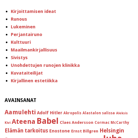
Kirjoittamisen ideat
Runous
Lukeminen
Perjantairuno
Kulttuuri
Maailmankirjallisuus
Sivistys
Unohdettujen runojen klinikka
Kuvataiteilijat
Kirjallinen estetiikka
AVAINSANAT
Aamulehti
Adolf Hitler
Akropolis
Alastalon salissa
Aleksis
Babel
Ateena
Claes Andersson
Cormac McCarthy
Kivi
Helsingin
Elämän tarkoitus
Enostone
Ernst Billgren