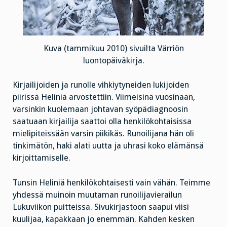
Kuva (tammikuu 2010) sivuilta Värriön
luontopäiväkirja.
Kirjailijoiden ja runolle vihkiytyneiden lukijoiden
piirissä Heliniä arvostettiin. Viimeisinä vuosinaan,
varsinkin kuolemaan johtavan syöpädiagnoosin
saatuaan kirjailija saattoi olla henkilökohtaisissa
mielipiteissään varsin piikikäs. Runoilijana hän oli
tinkimätön, haki alati uutta ja uhrasi koko elämänsä
kirjoittamiselle.
Tunsin Heliniä henkilökohtaisesti vain vähän. Teimme
yhdessä muinoin muutaman runoilijavierailun
Lukuviikon puitteissa. Sivukirjastoon saapui viisi
kuulijaa, kapakkaan jo enemmän. Kahden kesken