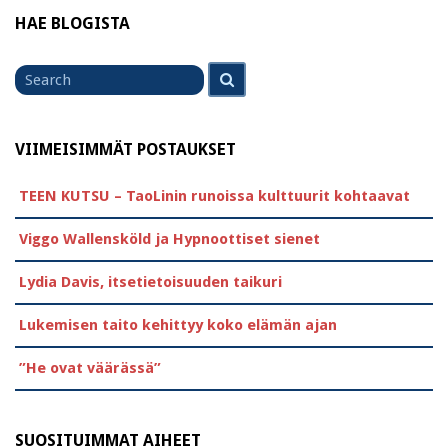
HAE BLOGISTA
Search
Search
for
VIIMEISIMMÄT POSTAUKSET
TEEN KUTSU – TaoLinin runoissa kulttuurit kohtaavat
Viggo Wallensköld ja Hypnoottiset sienet
Lydia Davis, itsetietoisuuden taikuri
Lukemisen taito kehittyy koko elämän ajan
”He ovat väärässä”
SUOSITUIMMAT AIHEET