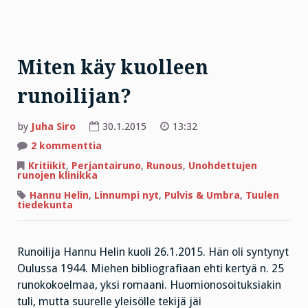
Miten käy kuolleen
runoilijan?
by
Juha Siro
30.1.2015
13:32
artikkeliin
2 kommenttia
Miten
käy
Kritiikit
,
Perjantairuno
,
Runous
,
Unohdettujen
kuolleen
runojen klinikka
runoilijan?
Hannu Helin
,
Linnumpi nyt
,
Pulvis & Umbra
,
Tuulen
tiedekunta
Runoilija Hannu Helin kuoli 26.1.2015. Hän oli syntynyt
Oulussa 1944. Miehen bibliografiaan ehti kertyä n. 25
runokokoelmaa, yksi romaani. Huomionosoituksiakin
tuli, mutta suurelle yleisölle tekijä jäi