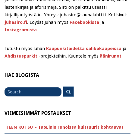
lastenkirjaa ja aforismeja. Siro on palkittu useasti
kirjailijantyöstään. Yhteys: juhasiro@saunalahti.fi. Kotisivut:
juhasiro.fi
. Löydät Juhan myös
Facebookista
ja
Instagramista
.
Tutustu myös Juhan
Kaupunkitaidetta sähkökaapeissa
ja
Ahdistuspurkit
-projekteihin. Kuuntele myös
äänirunot
.
HAE BLOGISTA
Search
Search
for
VIIMEISIMMÄT POSTAUKSET
TEEN KUTSU – TaoLinin runoissa kulttuurit kohtaavat