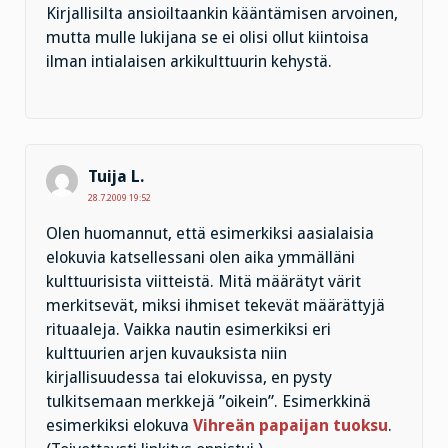
Kirjallisilta ansioiltaankin kääntämisen arvoinen,
mutta mulle lukijana se ei olisi ollut kiintoisa
ilman intialaisen arkikulttuurin kehystä.
Tuija L.
28.7.2009 19:52
Olen huomannut, että esimerkiksi aasialaisia
elokuvia katsellessani olen aika ymmälläni
kulttuurisista viitteistä. Mitä määrätyt värit
merkitsevät, miksi ihmiset tekevät määrättyjä
rituaaleja. Vaikka nautin esimerkiksi eri
kulttuurien arjen kuvauksista niin
kirjallisuudessa tai elokuvissa, en pysty
tulkitsemaan merkkejä ”oikein”. Esimerkkinä
esimerkiksi elokuva
Vihreän papaijan tuoksu
.