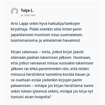
Tuija L.
29.7.2009 14:09
Arto Lappi onkin hyvä haikuilija/tankojen
kirjoittaja. Pidän etenkin siitä miten perin
japanilaiseen muotoon istuu suomalainen
luontomaisema ja arkielämän havainnot.
Kirjan salaisuus – totta, jotkut kirjat jäävät
elämään päähän lukemisen jälkeen. Huomaan,
että jotkut vaivaavat minua vuosiakin lukemisen
jälkeen tai ehkä paremminkin niin, että niiden
minussa herättämä tunnelma kestää kauan ja
se osaltaan estää joidenkin kirjojen pariin
palaamisen – mitäpä jos kirjan herättämä tunne
onkin toinen (yleensä onkin), mitäpä jos kirja nyt
tuntuisi aivan hoopolta?