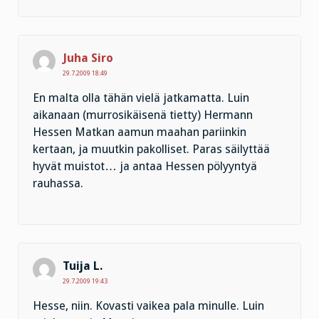
Juha Siro
29.7.2009 18:49
En malta olla tähän vielä jatkamatta. Luin
aikanaan (murrosikäisenä tietty) Hermann
Hessen Matkan aamun maahan pariinkin
kertaan, ja muutkin pakolliset. Paras säilyttää
hyvät muistot… ja antaa Hessen pölyyntyä
rauhassa.
Tuija L.
29.7.2009 19:43
Hesse, niin. Kovasti vaikea pala minulle. Luin