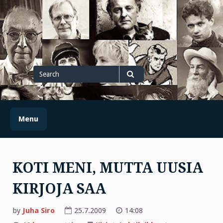
Skip
to
content
Search
for
Search
Menu
KOTI MENI, MUTTA UUSIA
KIRJOJA SAA
by
Juha Siro
25.7.2009
14:08