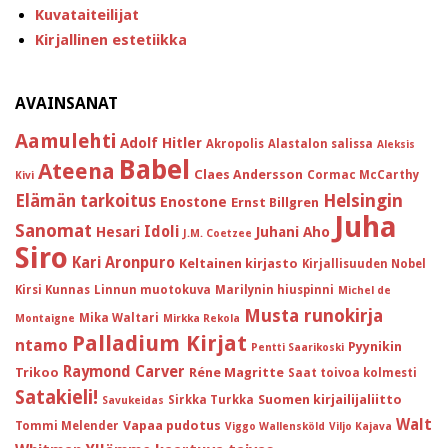
Kuvataiteilijat
Kirjallinen estetiikka
AVAINSANAT
Aamulehti
Adolf Hitler
Akropolis
Alastalon salissa
Aleksis
Babel
Ateena
Claes Andersson
Cormac McCarthy
Kivi
Helsingin
Elämän tarkoitus
Enostone
Ernst Billgren
Juha
Sanomat
Idoli
Hesari
Juhani Aho
J.M. Coetzee
Siro
Kari Aronpuro
Keltainen kirjasto
Kirjallisuuden Nobel
Kirsi Kunnas
Linnun muotokuva
Marilynin hiuspinni
Michel de
Musta runokirja
Mika Waltari
Montaigne
Mirkka Rekola
Palladium Kirjat
ntamo
Pyynikin
Pentti Saarikoski
Raymond Carver
Trikoo
Réne Magritte
Saat toivoa kolmesti
Satakieli!
Suomen kirjailijaliitto
Sirkka Turkka
Savukeidas
Walt
Vapaa pudotus
Tommi Melender
Viggo Wallensköld
Viljo Kajava