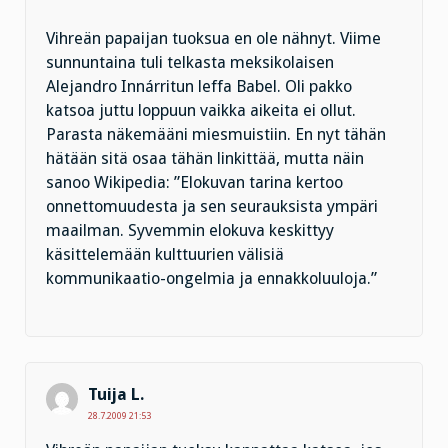
Vihreän papaijan tuoksua en ole nähnyt. Viime
sunnuntaina tuli telkasta meksikolaisen
Alejandro Innárritun leffa Babel. Oli pakko
katsoa juttu loppuun vaikka aikeita ei ollut.
Parasta näkemääni miesmuistiin. En nyt tähän
hätään sitä osaa tähän linkittää, mutta näin
sanoo Wikipedia: ”Elokuvan tarina kertoo
onnettomuudesta ja sen seurauksista ympäri
maailman. Syvemmin elokuva keskittyy
käsittelemään kulttuurien välisiä
kommunikaatio-ongelmia ja ennakkoluuloja.”
Tuija L.
28.7.2009 21:53