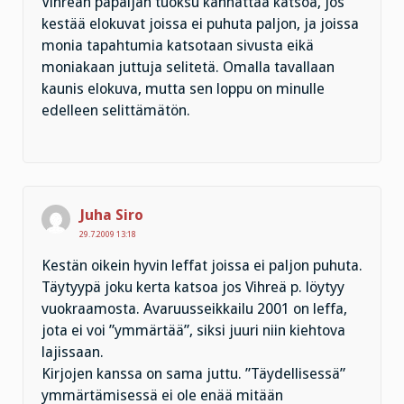
Vihreän papaijan tuoksu kannattaa katsoa, jos
kestää elokuvat joissa ei puhuta paljon, ja joissa
monia tapahtumia katsotaan sivusta eikä
moniakaan juttuja selitetä. Omalla tavallaan
kaunis elokuva, mutta sen loppu on minulle
edelleen selittämätön.
Juha Siro
29.7.2009 13:18
Kestän oikein hyvin leffat joissa ei paljon puhuta.
Täytyypä joku kerta katsoa jos Vihreä p. löytyy
vuokraamosta. Avaruusseikkailu 2001 on leffa,
jota ei voi ”ymmärtää”, siksi juuri niin kiehtova
lajissaan.
Kirjojen kanssa on sama juttu. ”Täydellisessä”
ymmärtämisessä ei ole enää mitään