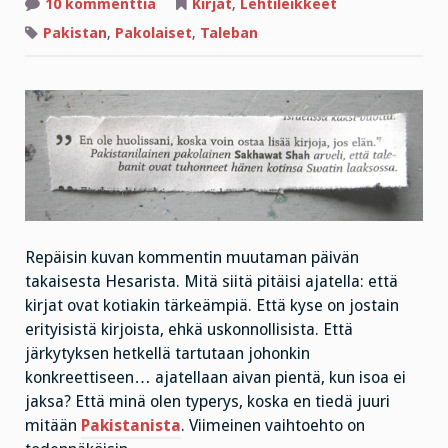
artikkeliin
10 kommenttia
Kirjat
,
Lehtileikkeet
KOTI
MENI,
Pakistan
,
Pakolaiset
,
Taleban
MUTTA
UUSIA
KIRJOJA
SAA
Repäisin kuvan kommentin muutaman päivän
takaisesta Hesarista. Mitä siitä pitäisi ajatella: että
kirjat ovat kotiakin tärkeämpiä. Että kyse on jostain
erityisistä kirjoista, ehkä uskonnollisista. Että
järkytyksen hetkellä tartutaan johonkin
konkreettiseen… ajatellaan aivan pientä, kun isoa ei
jaksa? Että minä olen typerys, koska en tiedä juuri
mitään
Pakistanista
. Viimeinen vaihtoehto on