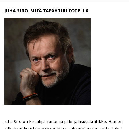
JUHA SIRO. MITÄ TAPAHTUU TODELLA.
Juha Siro on kirjailija, runoilija ja kirjallisuuskriitikko. Hän on
julkaissut kuusi runokokoelmaa, seitsemän romaania, kaksi