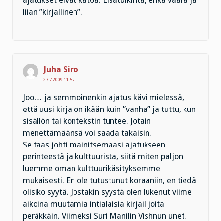
ajatukset eivät katoa. Lisätulkinta, ehkä väärä ja
liian ”kirjallinen”.
Juha Siro
27.7.2009 11:57
Joo… ja semmoinenkin ajatus kävi mielessä,
että uusi kirja on ikään kuin ”vanha” ja tuttu, kun
sisällön tai kontekstin tuntee. Jotain
menettämäänsä voi saada takaisin.
Se taas johti mainitsemaasi ajatukseen
perinteestä ja kulttuurista, siitä miten paljon
luemme oman kulttuurikäsityksemme
mukaisesti. En ole tutustunut koraaniin, en tiedä
olisiko syytä. Jostakin syystä olen lukenut viime
aikoina muutamia intialaisia kirjailijoita
peräkkäin. Viimeksi Suri Manilin Vishnun unet.