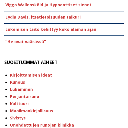
Viggo Wallensköld ja Hypnoottiset sienet
Lydia Davis, itsetietoisuuden taikuri
Lukemisen taito kehittyy koko elämän ajan
”He ovat väärässä”
SUOSITUIMMAT AIHEET
Kirjoittamisen ideat
Runous
Lukeminen
Perjantairuno
Kulttuuri
Maailmankirjallisuus
Sivistys
Unohdettujen runojen klinikka