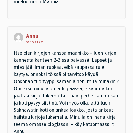
mieluummin Mannia.
Annu
3.8.2009 15:53
Itse olen kirjojen kanssa maanikko – luen kirjan
kannesta kanteen 2-3:ssa päivässä. Lapset ja
mies jää ilman ruokaa, eikä kaupassa tule
käytyä, onneksi töissä ei tarvitse käydä.
Onkohan tuo tyyppi samanlainen, mitä minäkin ?
Onneksi minulla on järki päässä, eikä auta kun
jäättää kirjat lukematta – näin perhe saa ruokaa
ja koti pysyy siistinä. Voi myös olla, että tuon
Sakhawatin koti on ankea loukko, josta ankeus
haihtuu kirjoja lukemalla. Minulla on ihana kirja
teema omassa blogissani – käy katsomassa. t
Annu