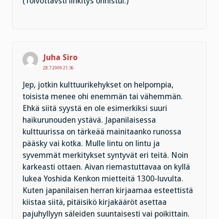
(Toivottavsti linkitys onnistui.)
Juha Siro
28.7.2009 21:36
Jep, jotkin kulttuurikehykset on helpompia,
toisista menee ohi enemmän tai vähemmän.
Ehkä siitä syystä en ole esimerkiksi suuri
haikurunouden ystävä. Japanilaisessa
kulttuurissa on tärkeää mainitaanko runossa
pääsky vai kotka. Mulle lintu on lintu ja
syvemmät merkitykset syntyvät eri teitä. Noin
karkeasti ottaen. Aivan riemastuttavaa on kyllä
lukea Yoshida Kenkon mietteitä 1300-luvulta.
Kuten japanilaisen herran kirjaamaa esteettistä
kiistaa siitä, pitäisikö kirjakääröt asettaa
pajuhyllyyn säleiden suuntaisesti vai poikittain.