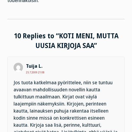
todennäköisin.
10 Replies to “KOTI MENI, MUTTA
UUSIA KIRJOJA SAA”
Tuija L.
25.7.2009 21:08
Jos tuota katkelmaa pyörittelee, niin se tuntuu
avaavan mahdollisuuden novellin kautta
tulkittuun maailmaan. Kirjat ovat väylä
laajempiin näkemyksiin. Kirjojen, perinteen
kautta, lainauksen puhuja rakentaa itselleen
kodin sinne missä on konkrettisen esineen
kautta. Kirjoja saa lisä, perinne, kulttuuri,