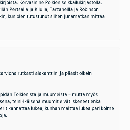
rjoista. Korvasin ne Poikien seikkailukirjastolla,
län Pertsalla ja Kilulla, Tarzaneilla ja Robinson
kin, kun olen tutustunut siihen junamatkan mittaa
sarviona rutkasti alakanttiin. Ja pääsit oikein
 pidän Tolkienista ja muumeista – mutta myös
isena, teini-ikäisenä muumit eivät iskeneet enkä
tterit kannattaa lukea, kunhan malttaa lukea pari kolme
oja.