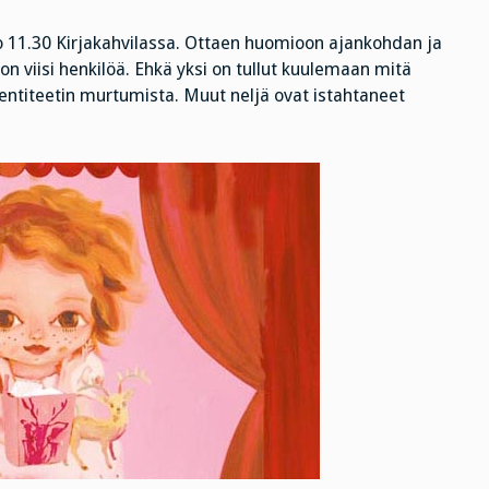
huonoja
lo 11.30 Kirjakahvilassa. Ottaen huomioon ajankohdan ja
on viisi henkilöä. Ehkä yksi on tullut kuulemaan mitä
entiteetin murtumista. Muut neljä ovat istahtaneet