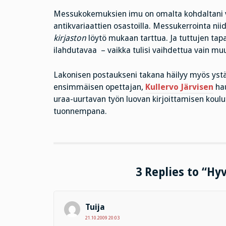
Messukokemuksien imu on omalta kohdaltani vu
antikvariaattien osastoilla. Messukerrointa ni
kirjaston
löytö mukaan tarttua. Ja tuttujen ta
ilahdutavaa – vaikka tulisi vaihdettua vain m
Lakonisen postaukseni takana häilyy myös ystäv
ensimmäisen opettajan,
Kullervo Järvisen
hau
uraa-uurtavan työn luovan kirjoittamisen koulu
tuonnempana.
3 Replies to “Hyv
Tuija
21.10.2009 20:03