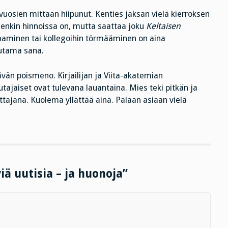
osien mittaan hiipunut. Kenties jaksan vielä kierroksen
idenkin hinnoissa on, mutta saattaa joku
Keltaisen
paaminen tai kollegoihin törmääminen on aina
uutama sana.
än poismeno. Kirjailijan ja Viita-akatemian
tajaiset ovat tulevana lauantaina. Mies teki pitkän ja
ttajana. Kuolema yllättää aina. Palaan asiaan vielä
iä uutisia – ja huonoja”