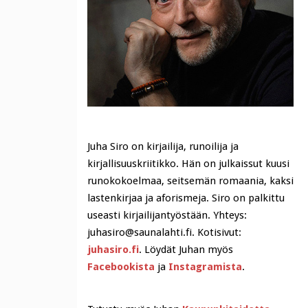
Juha Siro on kirjailija, runoilija ja
kirjallisuuskriitikko. Hän on julkaissut kuusi
runokokoelmaa, seitsemän romaania, kaksi
lastenkirjaa ja aforismeja. Siro on palkittu
useasti kirjailijantyöstään. Yhteys:
juhasiro@saunalahti.fi. Kotisivut:
juhasiro.fi
. Löydät Juhan myös
Facebookista
ja
Instagramista
.