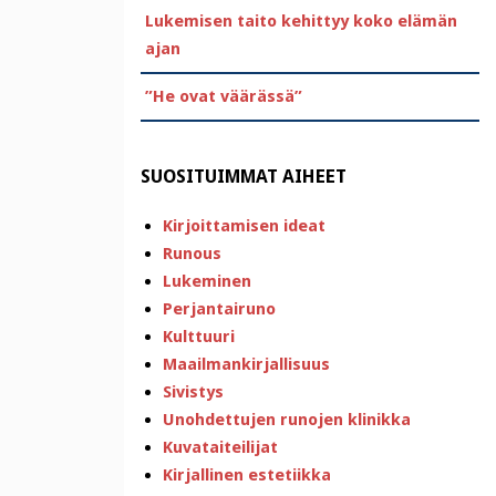
Lukemisen taito kehittyy koko elämän
ajan
”He ovat väärässä”
SUOSITUIMMAT AIHEET
Kirjoittamisen ideat
Runous
Lukeminen
Perjantairuno
Kulttuuri
Maailmankirjallisuus
Sivistys
Unohdettujen runojen klinikka
Kuvataiteilijat
Kirjallinen estetiikka