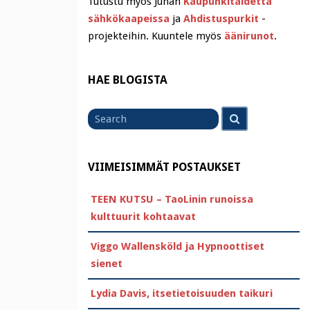
Tutustu myös Juhan
Kaupunkitaidetta
sähkökaapeissa
ja
Ahdistuspurkit
-
projekteihin. Kuuntele myös
äänirunot
.
HAE BLOGISTA
Search
Search
for
VIIMEISIMMÄT POSTAUKSET
TEEN KUTSU – TaoLinin runoissa
kulttuurit kohtaavat
Viggo Wallensköld ja Hypnoottiset
sienet
Lydia Davis, itsetietoisuuden taikuri