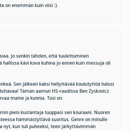
ta on enemmän kuin viisi :).
siaa. Jo senkin tähden, että tuulettuminen
ä hallissa kävi kova kuhina jo ennen kuin messuja oli
enkeä. Sen jälkeen kaksi hellyttävää koulutyttöä halusi
lahduttavaa! Tämän aamun HS-raadissa Ben Zyskovicz
korvaa maine ja kunnia. Tosi on.
mmin pieni kustantaja tuuppasi sen kouraani. Nuoren
eessa hämmästyttävä suoritus. Genre on minulle
 Ja nyt, kun tuli puheeksi, teen järkyttävimmän