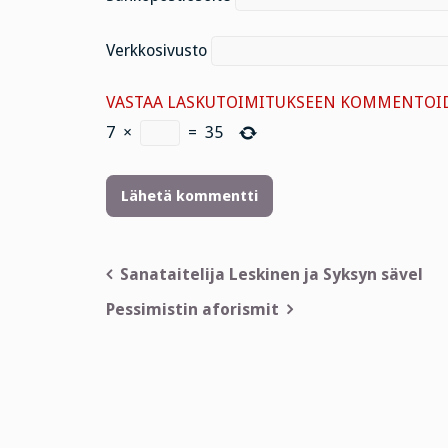
Verkkosivusto
VASTAA LASKUTOIMITUKSEEN KOMMENTOID
7
×
=
35
Artikkelien
Sanataitelija Leskinen ja Syksyn sävel
selaus
Pessimistin aforismit