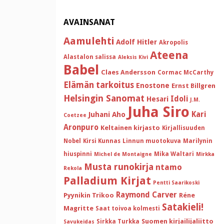
AVAINSANAT
Aamulehti
Adolf Hitler
Akropolis
Ateena
Alastalon salissa
Aleksis Kivi
Babel
Claes Andersson
Cormac McCarthy
Elämän tarkoitus
Enostone
Ernst Billgren
Helsingin Sanomat
Idoli
Hesari
J.M.
Juha Siro
Kari
Juhani Aho
Coetzee
Aronpuro
Keltainen kirjasto
Kirjallisuuden
Nobel
Kirsi Kunnas
Linnun muotokuva
Marilynin
hiuspinni
Mika Waltari
Michel de Montaigne
Mirkka
Musta runokirja
ntamo
Rekola
Palladium Kirjat
Pentti Saarikoski
Raymond Carver
Pyynikin Trikoo
Réne
Satakieli!
Magritte
Saat toivoa kolmesti
Suomen kirjailijaliitto
Sirkka Turkka
Savukeidas