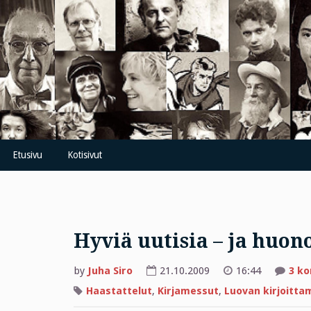
Skip
to
content
Etusivu
Kotisivut
Hyviä uutisia – ja huon
by
Juha Siro
21.10.2009
16:44
3 k
Haastattelut
,
Kirjamessut
,
Luovan kirjoitta