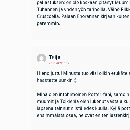
paljastuksen: en ole koskaan pitänyt Muumiki
Tuhannen ja yhden yön tarinoilla, Väinö Riikki
Cruscoella. Palaan Enorannan kirjaan kuiten
paremmin.
Tuija
23.10.2009 15:05
Hieno juttu! Minusta tuo viisi olikin etukätei
haastatteluunkin :).
Minä olen intohimoinen Potter-fani, samoin
muumit ja Tolkienia olen lukenut vasta aiku
lapsena tainnut niistä edes kuulla. Kyllä po
ensimmäistä osaa, ne ovat eniten lastenkirj