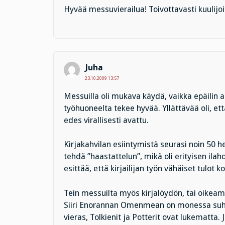
Hyvää messuvierailua! Toivottavasti kuulijoi
Juha
23.10.2009 13:57
Messuilla oli mukava käydä, vaikka epäilin a
työhuoneelta tekee hyvää. Yllättävää oli, ett
edes virallisesti avattu.
Kirjakahvilan esiintymistä seurasi noin 50 h
tehdä ”haastattelun”, mikä oli erityisen i
esittää, että kirjailijan työn vähäiset tulot 
Tein messuilta myös kirjalöydön, tai oikea
Siiri Enorannan Omenmean on monessa suht
vieras, Tolkienit ja Potterit ovat lukematta.