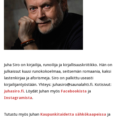
Juha Siro on kirjailija, runoilija ja kirjallisuuskriitikko. Hän on
julkaissut kuusi runokokoelmaa, seitsemän romaania, kaksi
lastenkirjaa ja aforismeja. Siro on palkittu useasti
kirjailijantyöstään. Yhteys: juhasiro@saunalahti.fi. Kotisivut:
juhasiro.fi
. Löydät Juhan myös
Facebookista
ja
Instagramista
.
Tutustu myös Juhan
Kaupunkitaidetta sähkökaapeissa
ja