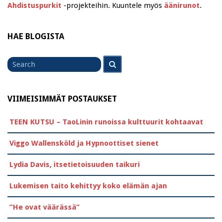
Ahdistuspurkit
-projekteihin. Kuuntele myös
äänirunot
.
HAE BLOGISTA
Search
Search
for
VIIMEISIMMÄT POSTAUKSET
TEEN KUTSU – TaoLinin runoissa kulttuurit kohtaavat
Viggo Wallensköld ja Hypnoottiset sienet
Lydia Davis, itsetietoisuuden taikuri
Lukemisen taito kehittyy koko elämän ajan
”He ovat väärässä”