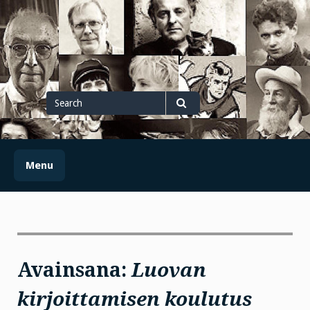
Skip
to
content
Search
for
Search
Menu
Avainsana:
Luovan
kirjoittamisen koulutus