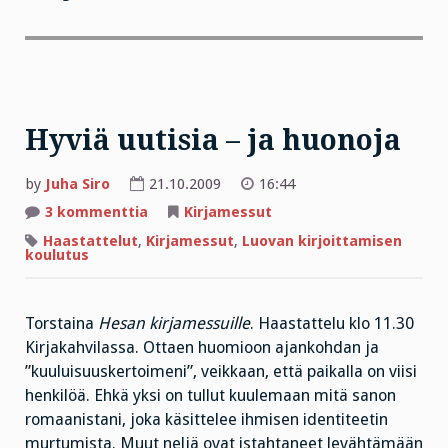
Hyviä uutisia – ja huonoja
by
Juha Siro
21.10.2009
16:44
artikkeliin
3 kommenttia
Kirjamessut
Hyviä
uutisia
Haastattelut
,
Kirjamessut
,
Luovan kirjoittamisen
–
koulutus
ja
huonoja
Torstaina
Hesan kirjamessuille
. Haastattelu klo 11.30
Kirjakahvilassa. Ottaen huomioon ajankohdan ja
”kuuluisuuskertoimeni”, veikkaan, että paikalla on viisi
henkilöä. Ehkä yksi on tullut kuulemaan mitä sanon
romaanistani, joka käsittelee ihmisen identiteetin
murtumista. Muut neljä ovat istahtaneet levähtämään