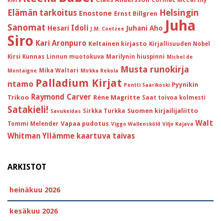
Kivi
Helsingin
Elämän tarkoitus
Enostone
Ernst Billgren
Juha
Sanomat
Idoli
Hesari
Juhani Aho
J.M. Coetzee
Siro
Kari Aronpuro
Keltainen kirjasto
Kirjallisuuden Nobel
Kirsi Kunnas
Linnun muotokuva
Marilynin hiuspinni
Michel de
Musta runokirja
Mika Waltari
Montaigne
Mirkka Rekola
Palladium Kirjat
ntamo
Pyynikin
Pentti Saarikoski
Raymond Carver
Trikoo
Réne Magritte
Saat toivoa kolmesti
Satakieli!
Suomen kirjailijaliitto
Sirkka Turkka
Savukeidas
Walt
Vapaa pudotus
Tommi Melender
Viggo Wallensköld
Viljo Kajava
Whitman
Yllämme kaartuva taivas
ARKISTOT
heinäkuu 2026
kesäkuu 2026