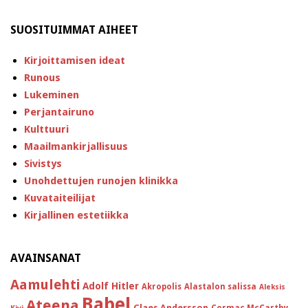
SUOSITUIMMAT AIHEET
Kirjoittamisen ideat
Runous
Lukeminen
Perjantairuno
Kulttuuri
Maailmankirjallisuus
Sivistys
Unohdettujen runojen klinikka
Kuvataiteilijat
Kirjallinen estetiikka
AVAINSANAT
Aamulehti
Adolf Hitler
Akropolis
Alastalon salissa
Aleksis
Babel
Ateena
Claes Andersson
Cormac McCarthy