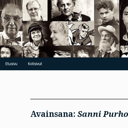
Skip
to
content
Etusivu
Kotisivut
Avainsana:
Sanni Purh