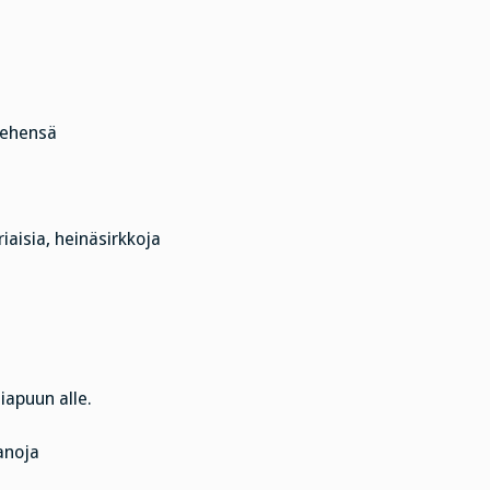
.
iehensä
iaisia, heinäsirkkoja
iapuun alle.
anoja