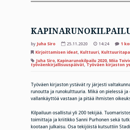
KAPINARUNOKILPAIL
by
Juha Siro
25.11.2020
14:24
1 k
Kirjoittamisen ideat
,
Kulttuuri
,
Kulttuuritap
Juha Siro
,
Kapinarunokilpailu 2020
,
Miia Toivi
työväenkirjallisuuspäivät
,
Työväen kirjaston y
Työväen kirjaston ystävät ry järjesti valtakunn
runoutta ja runokulttuuria. Mikä on pielessä 
vallankäyttöä vastaan ja pitää ihmisten oikeu
Kilpailuun osallistui yli 200 tekijää. Tuomaristos
toimittaja ja kriitikko Sanni Purhonen sekä tutki
kootaan julkaisu. Osa tekijöistä kutsuttiin Stad