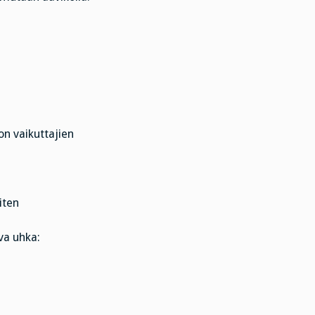
ton vaikuttajien
iten
va uhka: