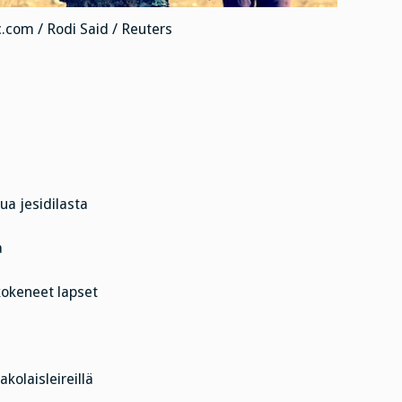
c.com / Rodi Said / Reuters
ua jesidilasta
a
kokeneet lapset
olaisleireillä