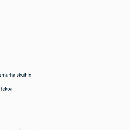
tsemurhaiskuihin
 tekoa