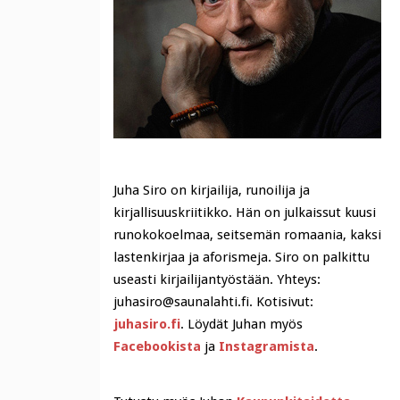
Juha Siro on kirjailija, runoilija ja
kirjallisuuskriitikko. Hän on julkaissut kuusi
runokokoelmaa, seitsemän romaania, kaksi
lastenkirjaa ja aforismeja. Siro on palkittu
useasti kirjailijantyöstään. Yhteys:
juhasiro@saunalahti.fi. Kotisivut:
juhasiro.fi
. Löydät Juhan myös
Facebookista
ja
Instagramista
.