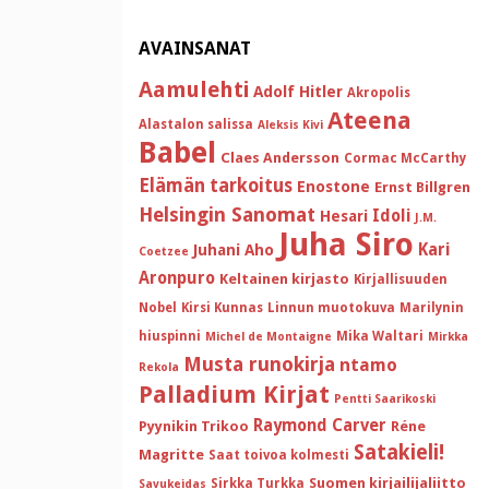
AVAINSANAT
Aamulehti
Adolf Hitler
Akropolis
Ateena
Alastalon salissa
Aleksis Kivi
Babel
Claes Andersson
Cormac McCarthy
Elämän tarkoitus
Enostone
Ernst Billgren
Helsingin Sanomat
Idoli
Hesari
J.M.
Juha Siro
Kari
Juhani Aho
Coetzee
Aronpuro
Keltainen kirjasto
Kirjallisuuden
Nobel
Kirsi Kunnas
Linnun muotokuva
Marilynin
hiuspinni
Mika Waltari
Michel de Montaigne
Mirkka
Musta runokirja
ntamo
Rekola
Palladium Kirjat
Pentti Saarikoski
Raymond Carver
Pyynikin Trikoo
Réne
Satakieli!
Magritte
Saat toivoa kolmesti
Suomen kirjailijaliitto
Sirkka Turkka
Savukeidas