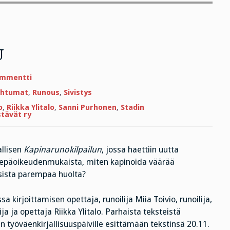
U
artikkeliin
ommentti
KAPINARUNOKILPAILU
ahtumat
,
Runous
,
Sivistys
o
,
Riikka Ylitalo
,
Sanni Purhonen
,
Stadin
stävät ry
allisen
Kapinarunokilpailun
, jossa haettiin uutta
ja epäoikeudenmukaista, miten kapinoida väärää
ksista parempaa huolta?
sa kirjoittamisen opettaja, runoilija Miia Toivio, runoilija,
ja ja opettaja Riikka Ylitalo. Parhaista teksteistä
in työväenkirjallisuuspäiville esittämään tekstinsä 20.11.