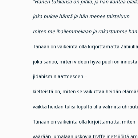
”Hänen tukkansa on pitkä, ja hän kantaa olall
joka pukee häntä ja hän menee taisteluun
miten me ihailemmekaan ja rakastamme hänt
Tänään on vaikeinta olla kirjoittamatta Zabiull
joka sanoo, miten videon hyvä puoli on innosta
jidahismin aatteeseen –
kielteistä on, miten se vaikuttaa heidän elämä
vaikka heidän tulisi lopulta olla valmiita uhra
Tänään on vaikeinta olla kirjoittamatta, miten
väärään Jumalaan uskovia tryffelinetsijöitä a