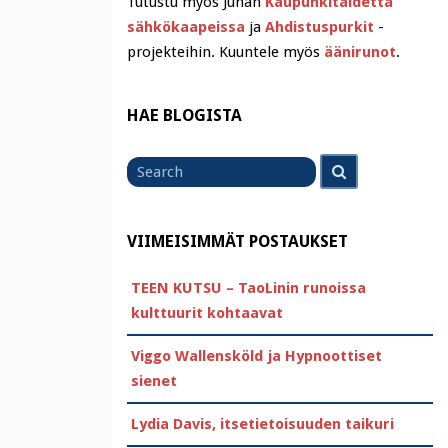
Tutustu myös Juhan
Kaupunkitaidetta
sähkökaapeissa
ja
Ahdistuspurkit
-
projekteihin. Kuuntele myös
äänirunot
.
HAE BLOGISTA
Search
Search
for
VIIMEISIMMÄT POSTAUKSET
TEEN KUTSU – TaoLinin runoissa
kulttuurit kohtaavat
Viggo Wallensköld ja Hypnoottiset
sienet
Lydia Davis, itsetietoisuuden taikuri