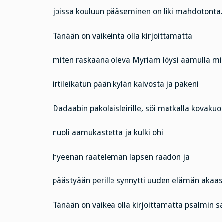
joissa kouluun pääseminen on liki mahdotonta
Tänään on vaikeinta olla kirjoittamatta
miten raskaana oleva Myriam löysi aamulla m
irtileikatun pään kylän kaivosta ja pakeni
Dadaabin pakolaisleirille, söi matkalla kovakuor
nuoli aamukastetta ja kulki ohi
hyeenan raateleman lapsen raadon ja
päästyään perille synnytti uuden elämän akaas
Tänään on vaikea olla kirjoittamatta psalmin s