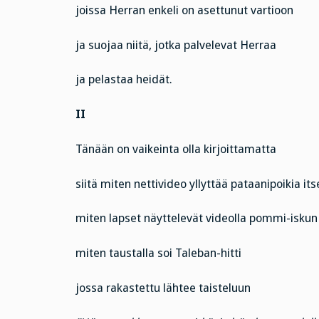
joissa Herran enkeli on asettunut vartioon
ja suojaa niitä, jotka palvelevat Herraa
ja pelastaa heidät.
II
Tänään on vaikeinta olla kirjoittamatta
siitä miten nettivideo yllyttää pataanipoikia i
miten lapset näyttelevät videolla pommi-iskun
miten taustalla soi Taleban-hitti
jossa rakastettu lähtee taisteluun