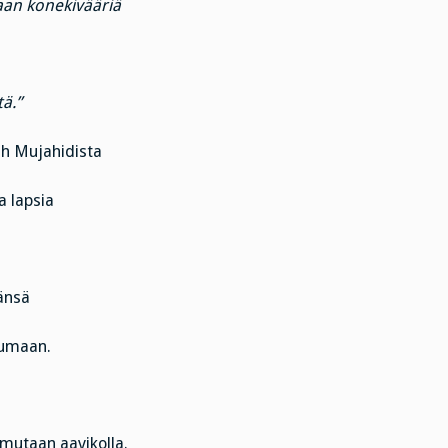
aan konekivääriä
ä.”
ah Mujahidista
a lapsia
änsä
utumaan.
mmutaan aavikolla.