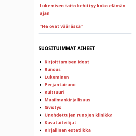
Lukemisen taito kehittyy koko elämän
ajan
”He ovat väärässä”
SUOSITUIMMAT AIHEET
Kirjoittamisen ideat
Runous
Lukeminen
Perjantairuno
Kulttuuri
Maailmankirjallisuus
Sivistys
Unohdettujen runojen klinikka
Kuvataiteilijat
Kirjallinen estetiikka