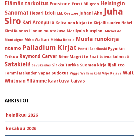
Helsingin
Elämän tarkoitus
Enostone
Ernst Billgren
Juha
Sanomat
Idoli
Hesari
Juhani Aho
J.M. Coetzee
Siro
Kari Aronpuro
Keltainen kirjasto
Kirjallisuuden Nobel
Kirsi Kunnas
Linnun muotokuva
Marilynin hiuspinni
Michel de
Musta runokirja
Mika Waltari
Montaigne
Mirkka Rekola
Palladium Kirjat
ntamo
Pyynikin
Pentti Saarikoski
Raymond Carver
Trikoo
Réne Magritte
Saat toivoa kolmesti
Satakieli!
Suomen kirjailijaliitto
Sirkka Turkka
Savukeidas
Walt
Vapaa pudotus
Tommi Melender
Viggo Wallensköld
Viljo Kajava
Whitman
Yllämme kaartuva taivas
ARKISTOT
heinäkuu 2026
kesäkuu 2026