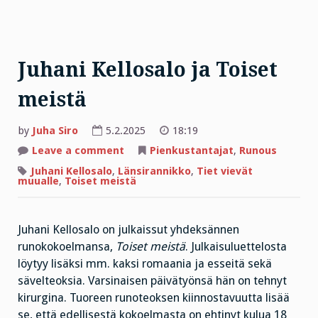
Juhani Kellosalo ja Toiset
meistä
by
Juha Siro
5.2.2025
18:19
on
Leave a comment
Pienkustantajat
,
Runous
Juhani
Kellosalo
Juhani Kellosalo
,
Länsirannikko
,
Tiet vievät
ja
muualle
,
Toiset meistä
Toiset
meistä
Juhani Kellosalo on julkaissut yhdeksännen
runokokoelmansa,
Toiset meistä
. Julkaisuluettelosta
löytyy lisäksi mm. kaksi romaania ja esseitä sekä
sävelteoksia. Varsinaisen päivätyönsä hän on tehnyt
kirurgina. Tuoreen runoteoksen kiinnostavuutta lisää
se, että edellisestä kokoelmasta on ehtinyt kulua 18