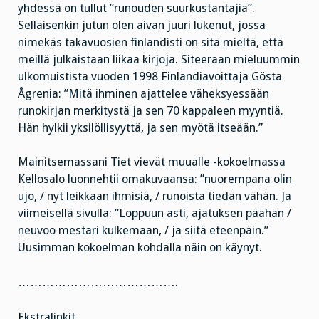
yhdessä on tullut ”runouden suurkustantajia”.
Sellaisenkin jutun olen aivan juuri lukenut, jossa
nimekäs takavuosien finlandisti on sitä mieltä, että
meillä julkaistaan liikaa kirjoja. Siteeraan mieluummin
ulkomuistista vuoden 1998 Finlandiavoittaja Gösta
Ågrenia: ”Mitä ihminen ajattelee väheksyessään
runokirjan merkitystä ja sen 70 kappaleen myyntiä.
Hän hylkii yksilöllisyyttä, ja sen myötä itseään.”
Mainitsemassani Tiet vievät muualle -kokoelmassa
Kellosalo luonnehtii omakuvaansa: ”nuorempana olin
ujo, / nyt leikkaan ihmisiä, / runoista tiedän vähän. Ja
viimeisellä sivulla: ”Loppuun asti, ajatuksen päähän /
neuvoo mestari kulkemaan, / ja siitä eteenpäin.”
Uusimman kokoelman kohdalla näin on käynyt.
………………………………….
Ekstralinkit