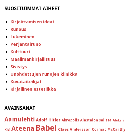
SUOSITUIMMAT AIHEET
Kirjoittamisen ideat
Runous
Lukeminen
Perjantairuno
Kulttuuri
Maailmankirjallisuus
Sivistys
Unohdettujen runojen klinikka
Kuvataiteilijat
Kirjallinen estetiikka
AVAINSANAT
Aamulehti
Adolf Hitler
Akropolis
Alastalon salissa
Aleksis
Babel
Ateena
Claes Andersson
Cormac McCarthy
Kivi