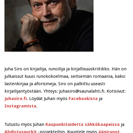
Juha Siro on kirjailija, runoilija ja kirjallisuuskriitikko. Hän on
julkaissut kuusi runokokoelmaa, seitsemän romaania, kaksi
lastenkirjaa ja aforismeja. Siro on palkittu useasti
kirjailijantyöstään. Yhteys: juhasiro@saunalahti.fi. Kotisivut:
juhasiro.fi
. Löydät Juhan myös
Facebookista
ja
Instagramista
.
Tutustu myös Juhan
Kaupunkitaidetta sähkökaapeissa
ja
Ahdistuspurkit
-projekteihin. Kuuntele myös
äänirunot
.