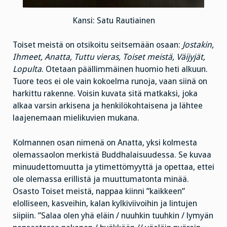
Kansi: Satu Rautiainen
Toiset meistä on otsikoitu seitsemään osaan:
Jostakin,
Ihmeet, Anatta, Tuttu vieras, Toiset meistä, Väijyjät,
Lopulta
. Otetaan päällimmäinen huomio heti alkuun.
Tuore teos ei ole vain kokoelma runoja, vaan siinä on
harkittu rakenne. Voisin kuvata sitä matkaksi, joka
alkaa varsin arkisena ja henkilökohtaisena ja lähtee
laajenemaan mielikuvien mukana.
Kolmannen osan nimenä on Anatta, yksi kolmesta
olemassaolon merkistä Buddhalaisuudessa. Se kuvaa
minuudettomuutta ja ytimettömyyttä ja opettaa, ettei
ole olemassa erillistä ja muuttumatonta minää.
Osasto Toiset meistä, nappaa kiinni ”kaikkeen”
elolliseen, kasveihin, kalan kylkiviivoihin ja lintujen
siipiin. ”Salaa olen yhä eläin / nuuhkin tuuhkin / lymyän