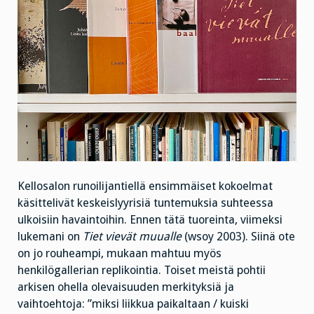
Kellosalon runoilijantiellä ensimmäiset kokoelmat
käsittelivät keskeislyyrisiä tuntemuksia suhteessa
ulkoisiin havaintoihin. Ennen tätä tuoreinta, viimeksi
lukemani on
Tiet vievät muualle
(wsoy 2003). Siinä ote
on jo rouheampi, mukaan mahtuu myös
henkilögallerian replikointia. Toiset meistä pohtii
arkisen ohella olevaisuuden merkityksiä ja
vaihtoehtoja: ”miksi liikkua paikaltaan / kuiski