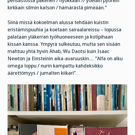
pensastossa pakenen / hyökkään // yöeläin pyörein
kirkkain silmin katson / hämärästä pimeään.”
Siinä missä kokoelman alussa tehdään kuistin
eristämispuuhia ja koetaan sairaalareissu – lopussa
palataan yläkerran työhuoneeseen ja kotipihaan
kissan kanssa. Ympyrä sulkeutuu, mutta sen sisään
mahtuu yhtä hyvin Ahab, Wu Daotsi kuin Isaac
Newton ja Einsteinin aika-avaruuskin… ”Alfa on alku
omega loppu / nurin kampattu kahdeksikko
äärettömyys / jumalten kiikari”.