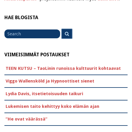
HAE BLOGISTA
Search
Search
for
VIIMEISIMMÄT POSTAUKSET
TEEN KUTSU – TaoLinin runoissa kulttuurit kohtaavat
Viggo Wallensköld ja Hypnoottiset sienet
Lydia Davis, itsetietoisuuden taikuri
Lukemisen taito kehittyy koko elämän ajan
”He ovat väärässä”