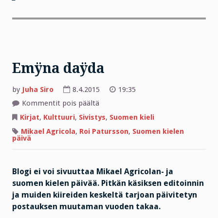
Emÿna daÿda
by
Juha Siro
8.4.2015
19:35
artikkelissa
Kommentit pois päältä
Emÿna
daÿda
Kirjat
,
Kulttuuri
,
Sivistys
,
Suomen kieli
Mikael Agricola
,
Roi Patursson
,
Suomen kielen
päivä
Blogi ei voi sivuuttaa Mikael Agricolan- ja
suomen kielen päivää. Pitkän käsiksen editoinnin
ja muiden kiireiden keskeltä tarjoan päivitetyn
postauksen muutaman vuoden takaa.