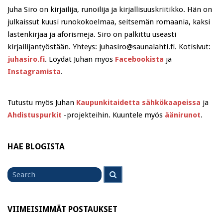
Juha Siro on kirjailija, runoilija ja kirjallisuuskriitikko. Hän on
julkaissut kuusi runokokoelmaa, seitsemän romaania, kaksi
lastenkirjaa ja aforismeja. Siro on palkittu useasti
kirjailijantyöstään. Yhteys: juhasiro@saunalahti.fi. Kotisivut:
juhasiro.fi
. Löydät Juhan myös
Facebookista
ja
Instagramista
.
Tutustu myös Juhan
Kaupunkitaidetta sähkökaapeissa
ja
Ahdistuspurkit
-projekteihin. Kuuntele myös
äänirunot
.
HAE BLOGISTA
Search
Search
for
VIIMEISIMMÄT POSTAUKSET