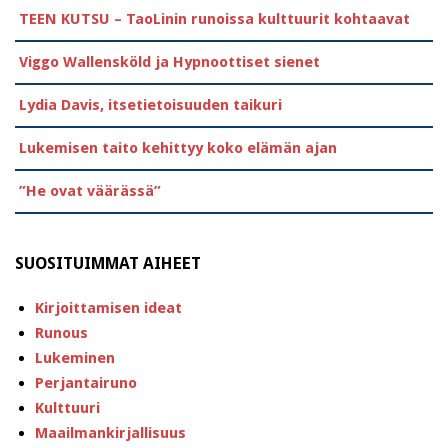
TEEN KUTSU – TaoLinin runoissa kulttuurit kohtaavat
Viggo Wallensköld ja Hypnoottiset sienet
Lydia Davis, itsetietoisuuden taikuri
Lukemisen taito kehittyy koko elämän ajan
”He ovat väärässä”
SUOSITUIMMAT AIHEET
Kirjoittamisen ideat
Runous
Lukeminen
Perjantairuno
Kulttuuri
Maailmankirjallisuus