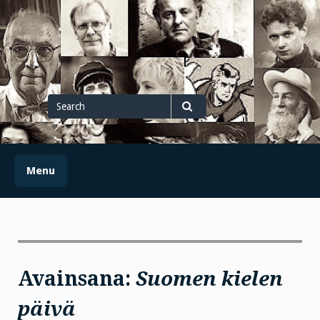
Skip
to
content
Search
for
Search
Menu
Avainsana:
Suomen kielen
päivä