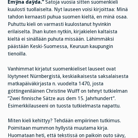
Emÿna daÿda.”
Satoja vuosia sitten suomenkieli
kuulosti tuollaiselta. Nyt lauseen voisi kirjoittaa: Minä
tahdon kernaasti puhua suomen kieltä, en minä osaa.
Puhuttu kieli on varmasti kuulostanut hyvinkin
erilaiselta. Ihan kuten nytkin, kirjakielen kaltaista
kieltä ei sinällään puhuta missään. Lähimmäksi
päästään Keski-Suomessa, Keuruun kaupungin
tienoilla.
Vanhimmat kirjatut suomenkieliset lauseet ovat
löytyneet Nürnbergistä, keskiaikaisesta saksalaisesta
matkapäiväkirjasta n. vuodelta 1470, josta
göttingeniläinen Christine Wulff on tehnyt tutkielman
”Zwei finnische Sätze aus dem 15. Jahrhundert”.
Esimerkkilauseeni on tuosta tutkielmasta napattu.
Miten kieli kehittyy? Tehdään empiirinen tutkimus.
Poimitaan mummon hyllystä muutama kirja.
Huomataan heti, että tekstissä on paikoin outo sävy,