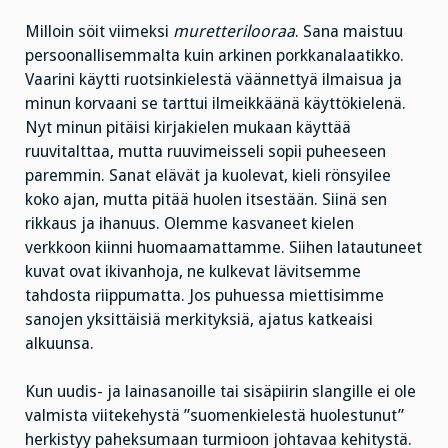
Milloin söit viimeksi
muretterilooraa
. Sana maistuu
persoonallisemmalta kuin arkinen porkkanalaatikko.
Vaarini käytti ruotsinkielestä väännettyä ilmaisua ja
minun korvaani se tarttui ilmeikkäänä käyttökielenä.
Nyt minun pitäisi kirjakielen mukaan käyttää
ruuvitalttaa, mutta ruuvimeisseli sopii puheeseen
paremmin. Sanat elävät ja kuolevat, kieli rönsyilee
koko ajan, mutta pitää huolen itsestään. Siinä sen
rikkaus ja ihanuus. Olemme kasvaneet kielen
verkkoon kiinni huomaamattamme. Siihen latautuneet
kuvat ovat ikivanhoja, ne kulkevat lävitsemme
tahdosta riippumatta. Jos puhuessa miettisimme
sanojen yksittäisiä merkityksiä, ajatus katkeaisi
alkuunsa.
Kun uudis- ja lainasanoille tai sisäpiirin slangille ei ole
valmista viitekehystä ”suomenkielestä huolestunut”
herkistyy paheksumaan turmioon johtavaa kehitystä.