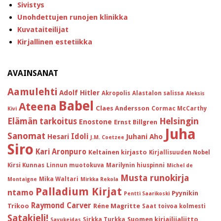
Sivistys
Unohdettujen runojen klinikka
Kuvataiteilijat
Kirjallinen estetiikka
AVAINSANAT
Aamulehti
Adolf Hitler
Akropolis
Alastalon salissa
Aleksis
Babel
Ateena
Claes Andersson
Cormac McCarthy
Kivi
Helsingin
Elämän tarkoitus
Enostone
Ernst Billgren
Juha
Sanomat
Idoli
Hesari
Juhani Aho
J.M. Coetzee
Siro
Kari Aronpuro
Keltainen kirjasto
Kirjallisuuden Nobel
Kirsi Kunnas
Linnun muotokuva
Marilynin hiuspinni
Michel de
Musta runokirja
Mika Waltari
Montaigne
Mirkka Rekola
Palladium Kirjat
ntamo
Pyynikin
Pentti Saarikoski
Raymond Carver
Trikoo
Réne Magritte
Saat toivoa kolmesti
Satakieli!
Suomen kirjailijaliitto
Sirkka Turkka
Savukeidas