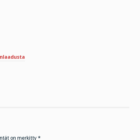
janlaadusta
entät on merkitty
*