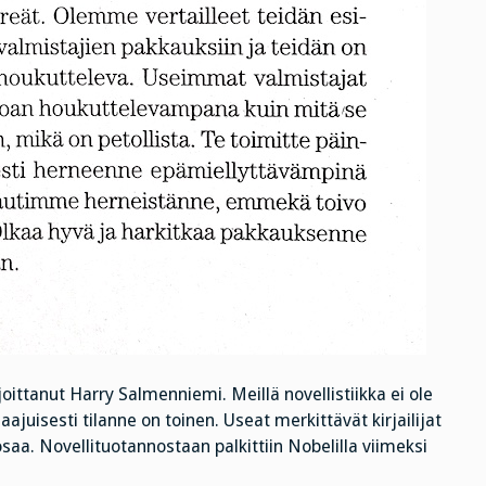
oittanut Harry Salmenniemi. Meillä novellistiikka ei ole
uisesti tilanne on toinen. Useat merkittävät kirjailijat
aa. Novellituotannostaan palkittiin Nobelilla viimeksi