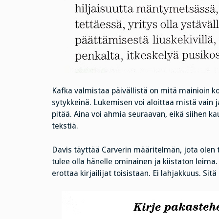
Kafka valmistaa päivällistä on mitä mainioin k
sytykkeinä. Lukemisen voi aloittaa mistä vain ja
pitää. Aina voi ahmia seuraavan, eikä siihen k
tekstiä.
Davis täyttää Carverin määritelmän, jota olen tää
tulee olla hänelle ominainen ja kiistaton le
erottaa kirjailijat toisistaan. Ei lahjakkuus. Sitä k