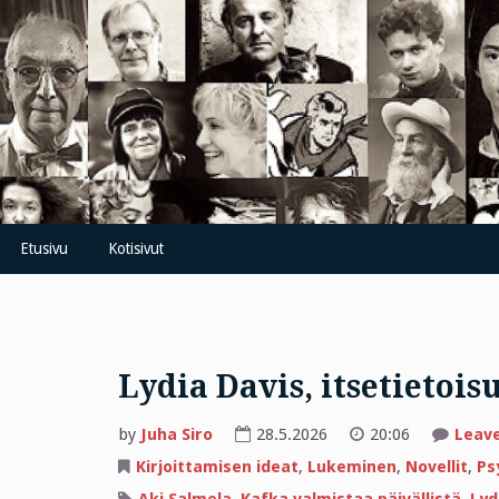
Skip
to
content
Etusivu
Kotisivut
Lydia Davis, itsetietoi
by
Juha Siro
28.5.2026
20:06
Leav
Kirjoittamisen ideat
,
Lukeminen
,
Novellit
,
Ps