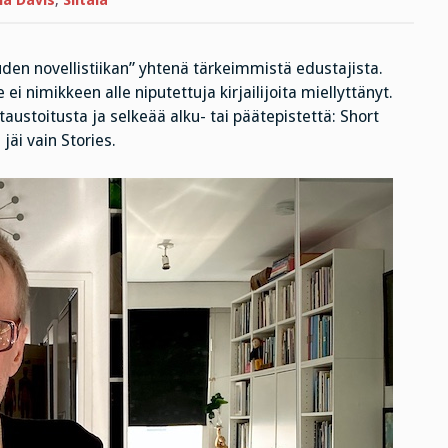
ia Davis
,
Siltala
den novellistiikan” yhtenä tärkeimmistä edustajista.
 ei nimikkeen alle niputettuja kirjailijoita miellyttänyt.
 taustoitusta ja selkeää alku- tai päätepistettä: Short
jäi vain Stories.