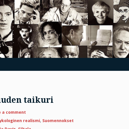
suuden taikuri
on
e a comment
Lydia
Davis,
ykologinen realismi
,
Suomennokset
itsetietoisuuden
taikuri