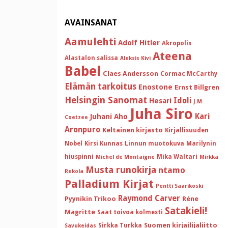
AVAINSANAT
Aamulehti
Adolf Hitler
Akropolis
Ateena
Alastalon salissa
Aleksis Kivi
Babel
Claes Andersson
Cormac McCarthy
Elämän tarkoitus
Enostone
Ernst Billgren
Helsingin Sanomat
Idoli
Hesari
J.M.
Juha Siro
Kari
Juhani Aho
Coetzee
Aronpuro
Keltainen kirjasto
Kirjallisuuden
Nobel
Kirsi Kunnas
Linnun muotokuva
Marilynin
hiuspinni
Mika Waltari
Michel de Montaigne
Mirkka
Musta runokirja
ntamo
Rekola
Palladium Kirjat
Pentti Saarikoski
Raymond Carver
Pyynikin Trikoo
Réne
Satakieli!
Magritte
Saat toivoa kolmesti
Suomen kirjailijaliitto
Sirkka Turkka
Savukeidas