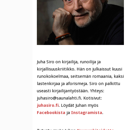
Juha Siro on kirjailija, runoilija ja
kirjallisuuskriitikko. Hän on julkaissut kuusi
runokokoelmaa, seitsemän romaania, kaksi
lastenkirjaa ja aforismeja. Siro on palkittu
useasti kirjailijantyöstään. Yhteys:
juhasiro@saunalahti.fi. Kotisivut:
juhasiro.fi
. Löydät Juhan myös
Facebookista
ja
Instagramista
.