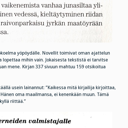
okoelma yöpöydälle. Novellit toimivat oman ajattelun
 lopettaa mihin vain. Jokaisesta tekstistä ei tarvitse
auan mene. Kirjan 337 sivuun mahtuu 159 otsikoitua
llä usein lainannut: ”Kaikessa mitä kirjailija kirjoittaa,
ima. Hänen oma maailmansa, ei kenenkään muun. Tämä
yllä riittää.”