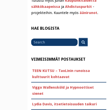
Tutustu myös Juhan
Kaupunkitaidetta
sähkökaapeissa
ja
Ahdistuspurkit
-
projekteihin. Kuuntele myös
äänirunot
.
HAE BLOGISTA
Search
Search
for
VIIMEISIMMÄT POSTAUKSET
TEEN KUTSU – TaoLinin runoissa
kulttuurit kohtaavat
Viggo Wallensköld ja Hypnoottiset
sienet
Lydia Davis, itsetietoisuuden taikuri