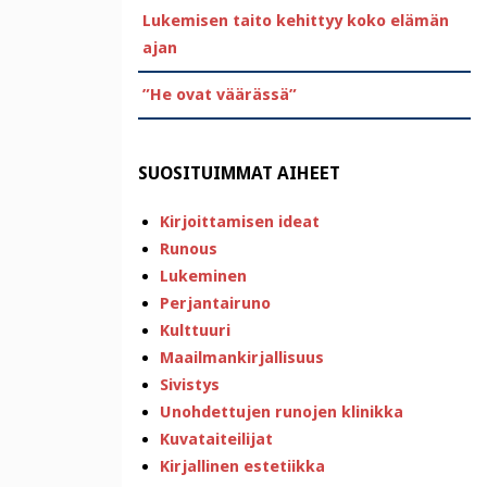
Lukemisen taito kehittyy koko elämän
ajan
”He ovat väärässä”
SUOSITUIMMAT AIHEET
Kirjoittamisen ideat
Runous
Lukeminen
Perjantairuno
Kulttuuri
Maailmankirjallisuus
Sivistys
Unohdettujen runojen klinikka
Kuvataiteilijat
Kirjallinen estetiikka