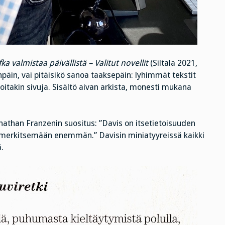
ka valmistaa päivällistä – Valitut novellit
(Siltala 2021,
päin, vai pitäisikö sanoa taaksepäin: lyhimmät tekstit
oitakin sivuja. Sisältö aivan arkista, monesti mukana
Jonathan Franzenin suositus: ”Davis on itsetietoisuuden
lla merkitsemään enemmän.” Davisin miniatyyreissä kaikki
.