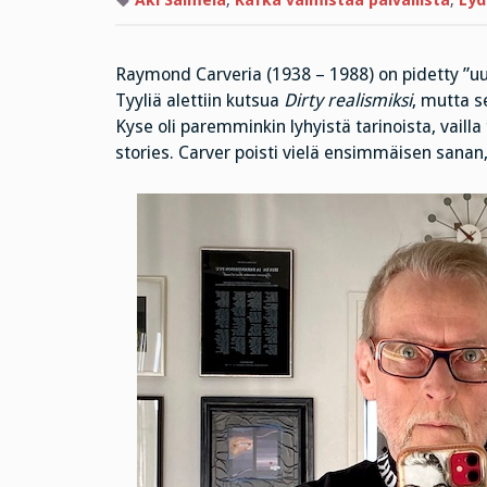
Aki Salmela
,
Kafka valmistaa päivällistä
,
Lyd
Raymond Carveria (1938 – 1988) on pidetty ”uu
Tyyliä alettiin kutsua
Dirty realismiksi
, mutta se
Kyse oli paremminkin lyhyistä tarinoista, vailla
stories. Carver poisti vielä ensimmäisen sanan, 