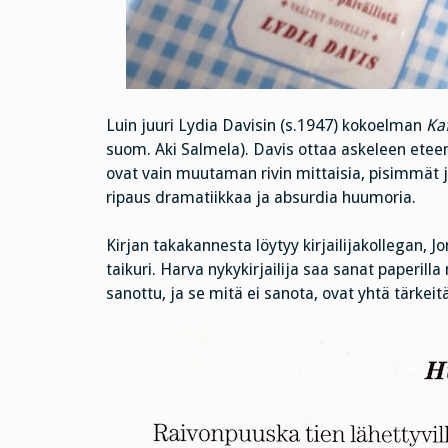
Luin juuri Lydia Davisin (s.1947) kokoelman
Kaf
suom. Aki Salmela). Davis ottaa askeleen eteen
ovat vain muutaman rivin mittaisia, pisimmät j
ripaus dramatiikkaa ja absurdia huumoria.
Kirjan takakannesta löytyy kirjailijakollegan, 
taikuri. Harva nykykirjailija saa sanat paperi
sanottu, ja se mitä ei sanota, ovat yhtä tärkeitä