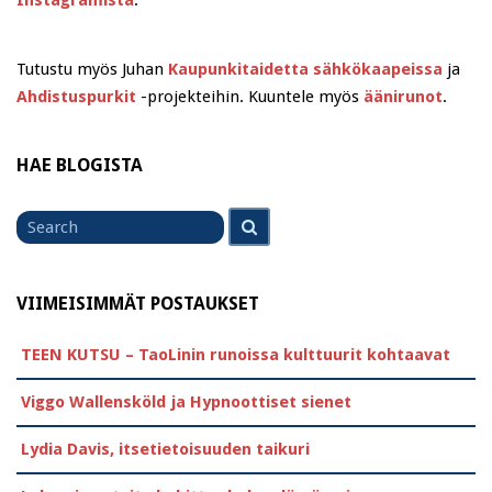
Instagramista
.
Tutustu myös Juhan
Kaupunkitaidetta sähkökaapeissa
ja
Ahdistuspurkit
-projekteihin. Kuuntele myös
äänirunot
.
HAE BLOGISTA
Search
Search
for
VIIMEISIMMÄT POSTAUKSET
TEEN KUTSU – TaoLinin runoissa kulttuurit kohtaavat
Viggo Wallensköld ja Hypnoottiset sienet
Lydia Davis, itsetietoisuuden taikuri