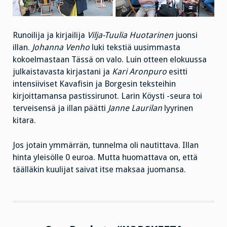
Runoilija ja kirjailija
Vilja-Tuulia Huotarinen
juonsi
illan.
Johanna Venho
luki tekstiä uusimmasta
kokoelmastaan Tässä on valo. Luin otteen elokuussa
julkaistavasta kirjastani ja
Kari Aronpuro
esitti
intensiiviset Kavafisin ja Borgesin teksteihin
kirjoittamansa pastissirunot. Larin Köysti -seura toi
terveisensä ja illan päätti
Janne Laurilan
lyyrinen
kitara.
Jos jotain ymmärrän, tunnelma oli nautittava. Illan
hinta yleisölle 0 euroa. Mutta huomattava on, että
täälläkin kuulijat saivat itse maksaa juomansa.