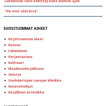
Lukemisen taito kehittyy koko elämän ajan
”He ovat väärässä”
SUOSITUIMMAT AIHEET
Kirjoittamisen ideat
Runous
Lukeminen
Perjantairuno
Kulttuuri
Maailmankirjallisuus
Sivistys
Unohdettujen runojen klinikka
Kuvataiteilijat
Kirjallinen estetiikka