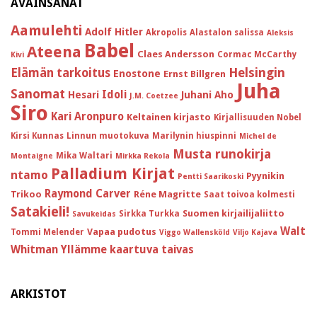
AVAINSANAT
Aamulehti
Adolf Hitler
Akropolis
Alastalon salissa
Aleksis
Babel
Ateena
Claes Andersson
Cormac McCarthy
Kivi
Helsingin
Elämän tarkoitus
Enostone
Ernst Billgren
Juha
Sanomat
Idoli
Hesari
Juhani Aho
J.M. Coetzee
Siro
Kari Aronpuro
Keltainen kirjasto
Kirjallisuuden Nobel
Kirsi Kunnas
Linnun muotokuva
Marilynin hiuspinni
Michel de
Musta runokirja
Mika Waltari
Montaigne
Mirkka Rekola
Palladium Kirjat
ntamo
Pyynikin
Pentti Saarikoski
Raymond Carver
Trikoo
Réne Magritte
Saat toivoa kolmesti
Satakieli!
Suomen kirjailijaliitto
Sirkka Turkka
Savukeidas
Walt
Vapaa pudotus
Tommi Melender
Viggo Wallensköld
Viljo Kajava
Whitman
Yllämme kaartuva taivas
ARKISTOT