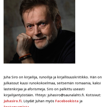
Juha Siro on kirjailija, runoilija ja kirjallisuuskriitikko. Hän on
julkaissut kuusi runokokoelmaa, seitsemän romaania, kaksi
lastenkirjaa ja aforismeja. Siro on palkittu useasti
kirjailijantyöstään. Yhteys: juhasiro@saunalahti.fi. Kotisivut:
juhasiro.fi
. Löydät Juhan myös
Facebookista
ja