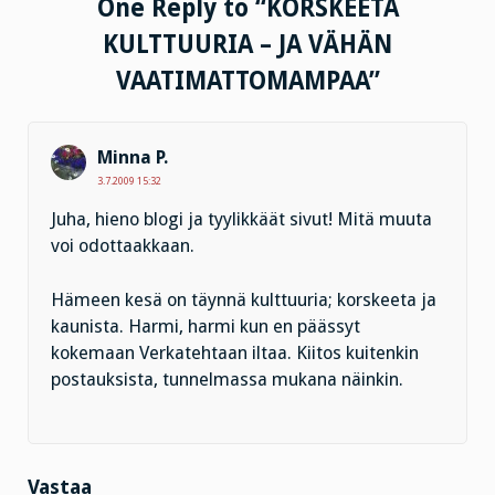
One Reply to “KORSKEETA
KULTTUURIA – JA VÄHÄN
VAATIMATTOMAMPAA”
Minna P.
3.7.2009 15:32
Juha, hieno blogi ja tyylikkäät sivut! Mitä muuta
voi odottaakkaan.
Hämeen kesä on täynnä kulttuuria; korskeeta ja
kaunista. Harmi, harmi kun en päässyt
kokemaan Verkatehtaan iltaa. Kiitos kuitenkin
postauksista, tunnelmassa mukana näinkin.
Vastaa