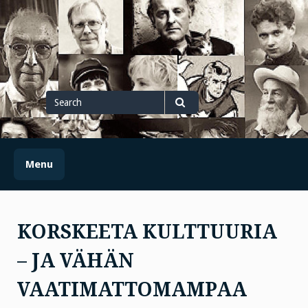
Skip
to
content
Search
for
Search
Menu
KORSKEETA KULTTUURIA
– JA VÄHÄN
VAATIMATTOMAMPAA