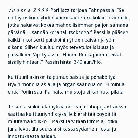
V u o nn a 2 0 0 9
Pori Jazz tarjoaa Tähtipassia. ”Se
on täydellinen yhden vuorokauden kulkukortti vieraille,
jotka haluavat kokea mahdollisimman paljon samana
päivänä – isännän kera tai itsekseen.” Passilla pääsee
kaikkiin konserttipaikkoihin yhden päivän ja yön
aikana. Siihen kuuluu myös tervetulotilaisuus ja
päivällinen Vip-kylässä. ”Huom. Ruokajuomat eivät
sisälly hintaan.” Passin hinta: 340 eur./hlö.
Kulttuurillakin on taipumus paisua ja pönäköityä.
Hyvin monella asialla ja organisaatiolla on. Ei minua
enää Poriin saa. Parhaita muistoja ei kannata pilata.
Toisenlaisiakin elämyksiä on. Isoja rahoja jaettaessa
saattaa kulttuuriyhdistyksille kierähtää pöydältä
muutama kolikko. Lisäksi tarvitaan ihmisiä, jotka
junailevat tilaisuuksia silkasta sydämen ilosta ja
innostuksesta asiaan.