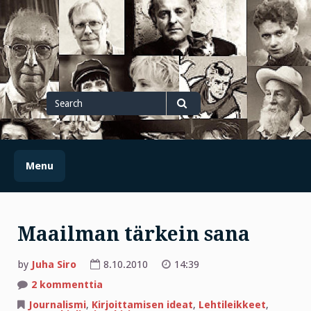
Skip
to
content
Search
for
Search
Menu
Maailman tärkein sana
by
Juha Siro
8.10.2010
14:39
artikkeliin
2 kommenttia
Maailman
tärkein
Journalismi
,
Kirjoittamisen ideat
,
Lehtileikkeet
,