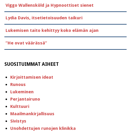
Viggo Wallensköld ja Hypnoottiset sienet
Lydia Davis, itsetietoisuuden taikuri
Lukemisen taito kehittyy koko elämän ajan
”He ovat väärässä”
SUOSITUIMMAT AIHEET
Kirjoittamisen ideat
Runous
Lukeminen
Perjantairuno
Kulttuuri
Maailmankirjallisuus
Sivistys
Unohdettujen runojen klinikka