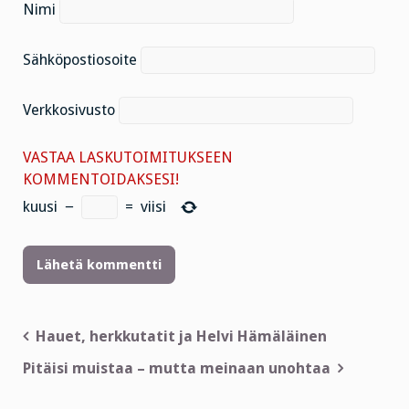
Nimi
Sähköpostiosoite
Verkkosivusto
VASTAA LASKUTOIMITUKSEEN
KOMMENTOIDAKSESI!
kuusi
−
=
viisi
Artikkelien
Hauet, herkkutatit ja Helvi Hämäläinen
selaus
Pitäisi muistaa – mutta meinaan unohtaa