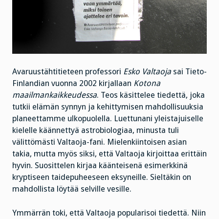
Avaruustähtitieteen professori
Esko Valtaoja
sai Tieto-
Finlandian vuonna 2002 kirjallaan
Kotona
maailmankaikkeudessa
. Teos käsittelee tiedettä, joka
tutkii elämän synnyn ja kehittymisen mahdollisuuksia
planeettamme ulkopuolella. Luettunani yleistajuiselle
kielelle käännettyä astrobiologiaa, minusta tuli
välittömästi Valtaoja-fani. Mielenkiintoisen asian
takia, mutta myös siksi, että Valtaoja kirjoittaa erittäin
hyvin. Suosittelen kirjaa käänteisenä esimerkkinä
kryptiseen taidepuheeseen eksyneille. Sieltäkin on
mahdollista löytää selville vesille.
Ymmärrän toki, että Valtaoja popularisoi tiedettä. Niin