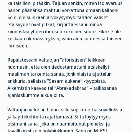
kaltaisilleni pitääkin. Tajuan senkin, miten iso avaruus
hänen päähänsä mahtuu verrattuna omaan kallooni.
Se ei ole suinkaan arvokysymys: tähtien väliset
etäisyydet ovat pitkät, kirjoittaessani minua
kiinnostaa yhden ihmisen kokoinen suure. Eikä se ole
koskaan olemassa yksin, vaan aina suhteessa toiseen
ihmiseen.
Repäistessäni Valtaojan ”aforistisen” leikkeen,
huomasin, että olen tiedostamattani etsiskellyt
maailman tärkeintä sanaa. Jonkinlaista ajattelun
ankkuria, sellaista ”Sesam aukene” -tyyppistä.
Alkemistin kaavaa tai ”Abrakadabraa” – taikasanaa
ajanlaskumme alkuajoilta.
Valtaojan virke on hieno, sille sopii miettiä sovelluksia
ja käyttökohteita rajattomasti. Siitä löytyy myös
etsimäni sana, joka on naamioitunut pieneksi ja
tavalliseksi kuin pölyhiukkanen. Sana on MIKSI.