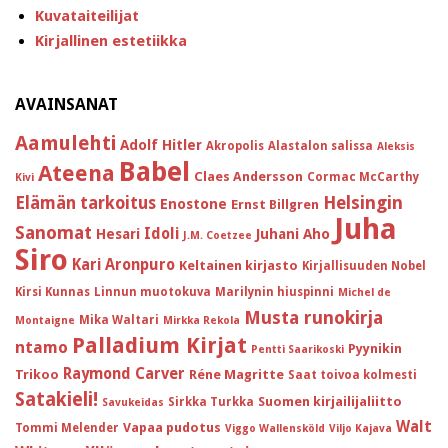
Kuvataiteilijat
Kirjallinen estetiikka
AVAINSANAT
Aamulehti
Adolf Hitler
Akropolis
Alastalon salissa
Aleksis
Babel
Ateena
Claes Andersson
Cormac McCarthy
Kivi
Helsingin
Elämän tarkoitus
Enostone
Ernst Billgren
Juha
Sanomat
Idoli
Hesari
Juhani Aho
J.M. Coetzee
Siro
Kari Aronpuro
Keltainen kirjasto
Kirjallisuuden Nobel
Kirsi Kunnas
Linnun muotokuva
Marilynin hiuspinni
Michel de
Musta runokirja
Mika Waltari
Montaigne
Mirkka Rekola
Palladium Kirjat
ntamo
Pyynikin
Pentti Saarikoski
Raymond Carver
Trikoo
Réne Magritte
Saat toivoa kolmesti
Satakieli!
Suomen kirjailijaliitto
Sirkka Turkka
Savukeidas
Walt
Vapaa pudotus
Tommi Melender
Viggo Wallensköld
Viljo Kajava