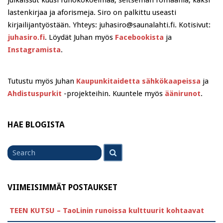
julkaissut kuusi runokokoelmaa, seitsemän romaania, kaksi
lastenkirjaa ja aforismeja. Siro on palkittu useasti
kirjailijantyöstään. Yhteys: juhasiro@saunalahti.fi. Kotisivut:
juhasiro.fi
. Löydät Juhan myös
Facebookista
ja
Instagramista
.
Tutustu myös Juhan
Kaupunkitaidetta sähkökaapeissa
ja
Ahdistuspurkit
-projekteihin. Kuuntele myös
äänirunot
.
HAE BLOGISTA
Search
Search
for
VIIMEISIMMÄT POSTAUKSET
TEEN KUTSU – TaoLinin runoissa kulttuurit kohtaavat