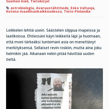
sana
Suomen kieli
,
Tietokirjat
astrobiologia
,
Avaruustähtitiede
,
Esko Valtaoja
,
Kotona maailmankaikkeudessa
,
Tieto-Finlandia
Leikkelen lehtiä usein. Säästelen silppua mapeissa ja
laatikoissa. Ehtiessäni käyn leikkeitä läpi ja huomaan,
että moni tärkeäksi tuntemani asia on menettänyt
merkityksensä. Sellaiset revin roskiin, mutta aina joku
helmikin jää. Aikanaan nekin pitää hävittää uuden
tieltä.