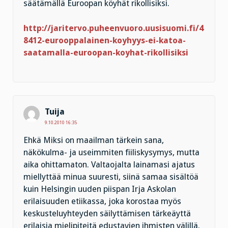
säätämällä Euroopan köyhät rikollisiksi.
http://jaritervo.puheenvuoro.uusisuomi.fi/4
8412-eurooppalainen-koyhyys-ei-katoa-
saatamalla-euroopan-koyhat-rikollisiksi
Tuija
9.10.2010 16:35
Ehkä Miksi on maailman tärkein sana,
näkökulma- ja useimmiten fiiliskysymys, mutta
aika ohittamaton. Valtaojalta lainamasi ajatus
miellyttää minua suuresti, siinä samaa sisältöä
kuin Helsingin uuden piispan Irja Askolan
erilaisuuden etiikassa, joka korostaa myös
keskusteluyhteyden säilyttämisen tärkeäyttä
erilaisia mielipiteitä edustavien ihmisten välillä.