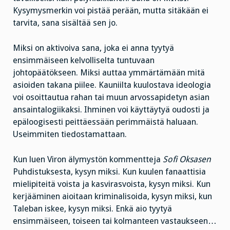
Kysymysmerkin voi pistää perään, mutta sitäkään ei
tarvita, sana sisältää sen jo.
Miksi on aktivoiva sana, joka ei anna tyytyä
ensimmäiseen kelvolliselta tuntuvaan
johtopäätökseen. Miksi auttaa ymmärtämään mitä
asioiden takana piilee. Kauniilta kuulostava ideologia
voi osoittautua rahan tai muun arvossapidetyn asian
ansaintalogiikaksi. Ihminen voi käyttäytyä oudosti ja
epäloogisesti peittäessään perimmäistä haluaan.
Useimmiten tiedostamattaan.
Kun luen Viron älymystön kommentteja
Sofi Oksasen
Puhdistuksesta, kysyn miksi. Kun kuulen fanaattisia
mielipiteitä voista ja kasvirasvoista, kysyn miksi. Kun
kerjääminen aioitaan kriminalisoida, kysyn miksi, kun
Taleban iskee, kysyn miksi. Enkä aio tyytyä
ensimmäiseen, toiseen tai kolmanteen vastaukseen…