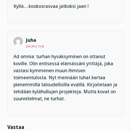
Kyllä…kookosrasvaa jatkoksi jaan !
Juha
24.6.2012 15:36
Ad omnia: turhan hyväksyminen on ottanut
koville. Olin entisessä elämässäni yrittäjä, joka
vastasi kymmenen muun ihmisen
toimeentulosta. Nyt mennään tuhat kertaa
pienemmillä taloudellisilla eväillä. Kirjoitetaan ja
tehdään kylähullujen projekteja. Mutta kovat on
suunnitelmat, ne turhat.
Vastaa