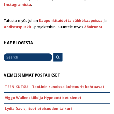
Instagramista
.
Tutustu myös Juhan
Kaupunkitaidetta sähkökaapeissa
ja
Ahdistuspurkit
-projekteihin. Kuuntele myös
äänirunot
.
HAE BLOGISTA
Search
Search
for
VIIMEISIMMÄT POSTAUKSET
TEEN KUTSU – TaoLinin runoissa kulttuurit kohtaavat
Viggo Wallensköld ja Hypnoottiset sienet
Lydia Davis, itsetietoisuuden taikuri