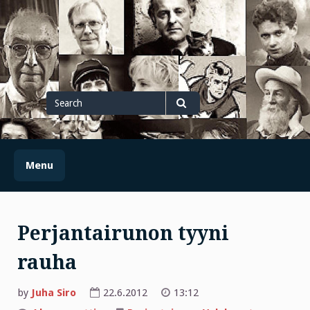
Skip
to
content
Search
for
Search
Menu
Perjantairunon tyyni
rauha
by
Juha Siro
22.6.2012
13:12