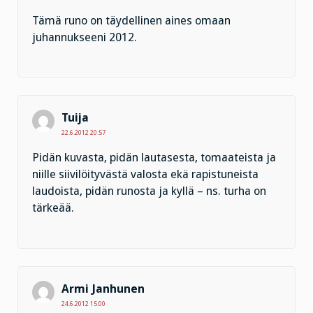
Tämä runo on täydellinen aines omaan
juhannukseeni 2012.
Tuija
22.6.2012 20:57
Pidän kuvasta, pidän lautasesta, tomaateista ja
niille siivilöityvästä valosta ekä rapistuneista
laudoista, pidän runosta ja kyllä – ns. turha on
tärkeää.
Armi Janhunen
24.6.2012 15:00