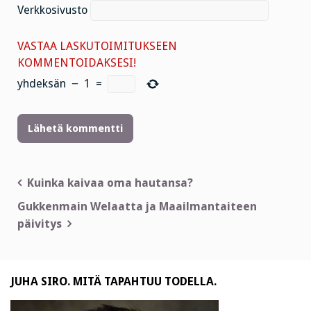
Verkkosivusto
VASTAA LASKUTOIMITUKSEEN
KOMMENTOIDAKSESI!
yhdeksän
−
1
=
Artikkelien
Kuinka kaivaa oma hautansa?
selaus
Gukkenmain Welaatta ja Maailmantaiteen
päivitys
JUHA SIRO. MITÄ TAPAHTUU TODELLA.