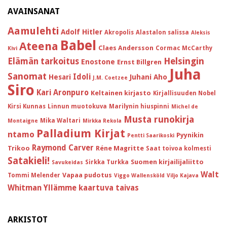
AVAINSANAT
Aamulehti
Adolf Hitler
Akropolis
Alastalon salissa
Aleksis
Babel
Ateena
Claes Andersson
Cormac McCarthy
Kivi
Helsingin
Elämän tarkoitus
Enostone
Ernst Billgren
Juha
Sanomat
Idoli
Hesari
Juhani Aho
J.M. Coetzee
Siro
Kari Aronpuro
Keltainen kirjasto
Kirjallisuuden Nobel
Kirsi Kunnas
Linnun muotokuva
Marilynin hiuspinni
Michel de
Musta runokirja
Mika Waltari
Montaigne
Mirkka Rekola
Palladium Kirjat
ntamo
Pyynikin
Pentti Saarikoski
Raymond Carver
Trikoo
Réne Magritte
Saat toivoa kolmesti
Satakieli!
Suomen kirjailijaliitto
Sirkka Turkka
Savukeidas
Walt
Vapaa pudotus
Tommi Melender
Viggo Wallensköld
Viljo Kajava
Whitman
Yllämme kaartuva taivas
ARKISTOT