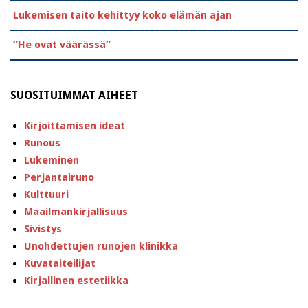
Lukemisen taito kehittyy koko elämän ajan
”He ovat väärässä”
SUOSITUIMMAT AIHEET
Kirjoittamisen ideat
Runous
Lukeminen
Perjantairuno
Kulttuuri
Maailmankirjallisuus
Sivistys
Unohdettujen runojen klinikka
Kuvataiteilijat
Kirjallinen estetiikka