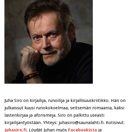
Juha Siro on kirjailija, runoilija ja kirjallisuuskriitikko. Hän on
julkaissut kuusi runokokoelmaa, seitsemän romaania, kaksi
lastenkirjaa ja aforismeja. Siro on palkittu useasti
kirjailijantyöstään. Yhteys: juhasiro@saunalahti.fi. Kotisivut:
juhasiro.fi
. Löydät Juhan myös
Facebookista
ja