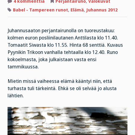
artikkeliin
4 kommenttia
Perjantairuno
,
Valokuvat
Perjantairunon
tyyni
Babel - Tampereen runot
,
Elämä
,
Juhannus 2012
rauha
Juhannusaaton perjantairunolla on tuoreustakuu:
kolmen euron posliinilautanen Anttilasta klo 11.40.
Tomaatit Siwasta klo 11.55. Hinta 68 senttiä. Kuvaus
Pyynikin Trikoon vanhalla tehtaalla klo 12.40. Runo
kokoelmasta, joka julkaistaan vasta ensi
tammikuussa.
Mietin missä vaiheessa elämä kääntyi niin, että
turhasta tuli tärkeintä. Ehkä se oli selvää jo alusta
lähtien.