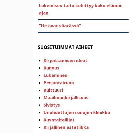
Lukemisen taito kehittyy koko elämän
ajan
”He ovat väärässä”
SUOSITUIMMAT AIHEET
Kirjoittamisen ideat
Runous
Lukeminen
Perjantairuno
Kulttuuri
Maailmankirjallisuus
Sivistys
Unohdettujen runojen klinikka
Kuvataiteilijat
Kirjallinen estetiikka