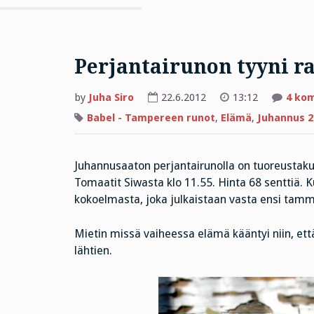
Perjantairunon tyyni r
by
Juha Siro
22.6.2012
13:12
4 ko
Babel - Tampereen runot
,
Elämä
,
Juhannus 2
Juhannusaaton perjantairunolla on tuoreustakuu
Tomaatit Siwasta klo 11.55. Hinta 68 senttiä. K
kokoelmasta, joka julkaistaan vasta ensi tamm
Mietin missä vaiheessa elämä kääntyi niin, että 
lähtien.