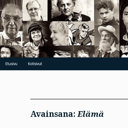
Skip
to
content
Etusivu
Kotisivut
Avainsana:
Elämä