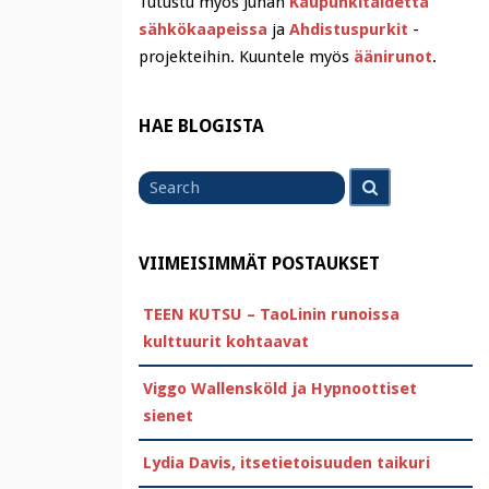
Tutustu myös Juhan
Kaupunkitaidetta
sähkökaapeissa
ja
Ahdistuspurkit
-
projekteihin. Kuuntele myös
äänirunot
.
HAE BLOGISTA
Search
Search
for
VIIMEISIMMÄT POSTAUKSET
TEEN KUTSU – TaoLinin runoissa
kulttuurit kohtaavat
Viggo Wallensköld ja Hypnoottiset
sienet
Lydia Davis, itsetietoisuuden taikuri