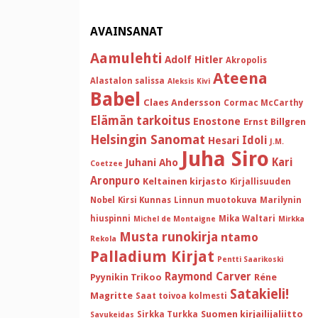
AVAINSANAT
Aamulehti
Adolf Hitler
Akropolis
Ateena
Alastalon salissa
Aleksis Kivi
Babel
Claes Andersson
Cormac McCarthy
Elämän tarkoitus
Enostone
Ernst Billgren
Helsingin Sanomat
Idoli
Hesari
J.M.
Juha Siro
Kari
Juhani Aho
Coetzee
Aronpuro
Keltainen kirjasto
Kirjallisuuden
Nobel
Kirsi Kunnas
Linnun muotokuva
Marilynin
hiuspinni
Mika Waltari
Michel de Montaigne
Mirkka
Musta runokirja
ntamo
Rekola
Palladium Kirjat
Pentti Saarikoski
Raymond Carver
Pyynikin Trikoo
Réne
Satakieli!
Magritte
Saat toivoa kolmesti
Suomen kirjailijaliitto
Sirkka Turkka
Savukeidas