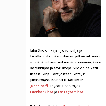
Juha Siro on kirjailija, runoilija ja
kirjallisuuskriitikko. Hän on julkaissut kuusi
runokokoelmaa, seitsemän romaania, kaksi
lastenkirjaa ja aforismeja. Siro on palkittu
useasti kirjailijantyöstään. Yhteys:
juhasiro@saunalahti.fi. Kotisivut:
juhasiro.fi
. Löydät Juhan myös
Facebookista
ja
Instagramista
.