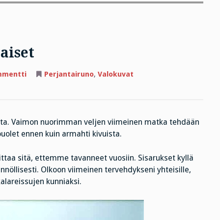
aiset
artikkeliin
mmentti
Perjantairuno
,
Valokuvat
Perjantairuno
ja
hautajaiset
ihetta. Vaimon nuorimman veljen viimeinen matka tehdään
uolet ennen kuin armahti kivuista.
ittaa sitä, ettemme tavanneet vuosiin. Sisarukset kyllä
ännöllisesti. Olkoon viimeinen tervehdykseni yhteisille,
kalareissujen kunniaksi.