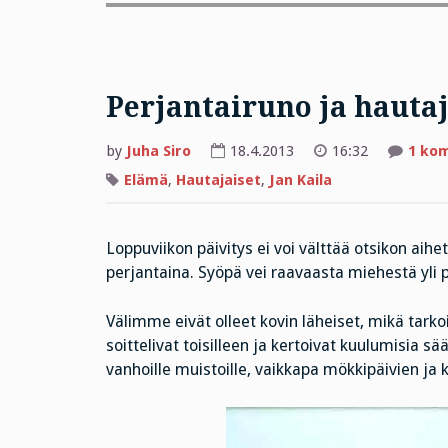
Perjantairuno ja hautaj
by
Juha Siro
18.4.2013
16:32
1 ko
Elämä
,
Hautajaiset
,
Jan Kaila
Loppuviikon päivitys ei voi välttää otsikon a
perjantaina. Syöpä vei raavaasta miehestä yli p
Välimme eivät olleet kovin läheiset, mikä tarko
soittelivat toisilleen ja kertoivat kuulumisia sä
vanhoille muistoille, vaikkapa mökkipäivien ja 