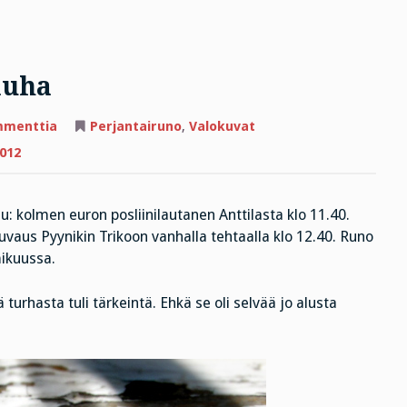
auha
artikkeliin
mmenttia
Perjantairuno
,
Valokuvat
Perjantairunon
tyyni
012
rauha
: kolmen euron posliinilautanen Anttilasta klo 11.40.
uvaus Pyynikin Trikoon vanhalla tehtaalla klo 12.40. Runo
ikuussa.
turhasta tuli tärkeintä. Ehkä se oli selvää jo alusta