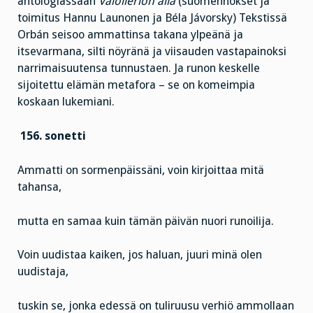
antologiassaan
Valolieriön alla
(suomennokset ja
toimitus Hannu Launonen ja Béla Jávorsky) Tekstissä
Orbán seisoo ammattinsa takana ylpeänä ja
itsevarmana, silti nöyränä ja viisauden vastapainoksi
narrimaisuutensa tunnustaen. Ja runon keskelle
sijoitettu elämän metafora – se on komeimpia
koskaan lukemiani.
156. sonetti
Ammatti on sormenpäissäni, voin kirjoittaa mitä
tahansa,
mutta en samaa kuin tämän päivän nuori runoilija.
Voin uudistaa kaiken, jos haluan, juuri minä olen
uudistaja,
tuskin se, jonka edessä on tuliruusu verhiö ammollaan