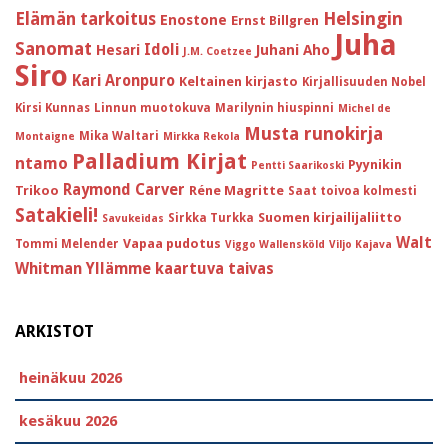
Helsingin
Elämän tarkoitus
Enostone
Ernst Billgren
Juha
Sanomat
Idoli
Hesari
Juhani Aho
J.M. Coetzee
Siro
Kari Aronpuro
Keltainen kirjasto
Kirjallisuuden Nobel
Kirsi Kunnas
Linnun muotokuva
Marilynin hiuspinni
Michel de
Musta runokirja
Mika Waltari
Montaigne
Mirkka Rekola
Palladium Kirjat
ntamo
Pyynikin
Pentti Saarikoski
Raymond Carver
Trikoo
Réne Magritte
Saat toivoa kolmesti
Satakieli!
Suomen kirjailijaliitto
Sirkka Turkka
Savukeidas
Walt
Vapaa pudotus
Tommi Melender
Viggo Wallensköld
Viljo Kajava
Whitman
Yllämme kaartuva taivas
ARKISTOT
heinäkuu 2026
kesäkuu 2026