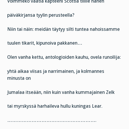
Voimmeko vaatia kapteeni Scottia tilille hänen
päiväkirjansa tyylin perusteella?
Niin tai näin: meidän täytyy silti tuntea nahoissamme
tuulen tikarit, kipunoiva pakkanen…
Olen vanha kettu, antologioiden kauhu, ovela runoilija:
yhtä aikaa viisas ja narrimainen, ja kolmannes
minusta on
Jumalaa itseään, niin kuin vanha kummajainen Zelk
tai myrskyssä harhaileva hullu kuningas Lear.
……………………………………………….