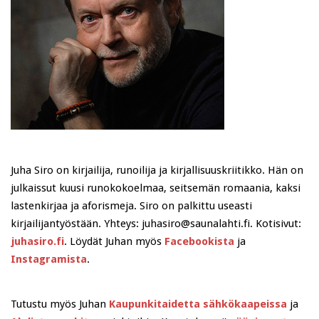
Juha Siro on kirjailija, runoilija ja kirjallisuuskriitikko. Hän on
julkaissut kuusi runokokoelmaa, seitsemän romaania, kaksi
lastenkirjaa ja aforismeja. Siro on palkittu useasti
kirjailijantyöstään. Yhteys: juhasiro@saunalahti.fi. Kotisivut:
juhasiro.fi
. Löydät Juhan myös
Facebookista
ja
Instagramista
.
Tutustu myös Juhan
Kaupunkitaidetta sähkökaapeissa
ja