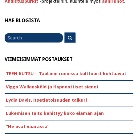
Ahdistuspurkit
-projekteihin. Kuuntele myös
äänirunot
.
HAE BLOGISTA
Search
Search
for
VIIMEISIMMÄT POSTAUKSET
TEEN KUTSU – TaoLinin runoissa kulttuurit kohtaavat
Viggo Wallensköld ja Hypnoottiset sienet
Lydia Davis, itsetietoisuuden taikuri
Lukemisen taito kehittyy koko elämän ajan
”He ovat väärässä”