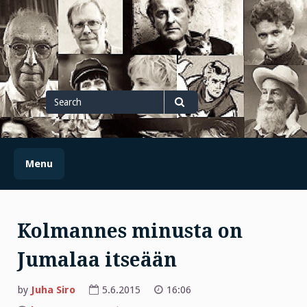
Skip
to
content
Search
for
Search
Menu
Kolmannes minusta on
Jumalaa itseään
by
Juha Siro
5.6.2015
16:06