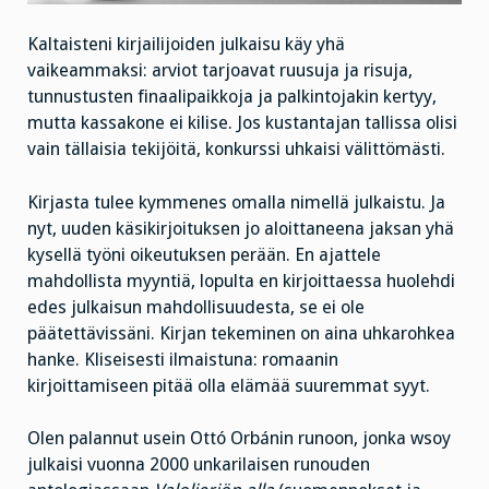
Kaltaisteni kirjailijoiden julkaisu käy yhä
vaikeammaksi: arviot tarjoavat ruusuja ja risuja,
tunnustusten finaalipaikkoja ja palkintojakin kertyy,
mutta kassakone ei kilise. Jos kustantajan tallissa olisi
vain tällaisia tekijöitä, konkurssi uhkaisi välittömästi.
Kirjasta tulee kymmenes omalla nimellä julkaistu. Ja
nyt, uuden käsikirjoituksen jo aloittaneena jaksan yhä
kysellä työni oikeutuksen perään. En ajattele
mahdollista myyntiä, lopulta en kirjoittaessa huolehdi
edes julkaisun mahdollisuudesta, se ei ole
päätettävissäni. Kirjan tekeminen on aina uhkarohkea
hanke. Kliseisesti ilmaistuna: romaanin
kirjoittamiseen pitää olla elämää suuremmat syyt.
Olen palannut usein Ottó Orbánin runoon, jonka wsoy
julkaisi vuonna 2000 unkarilaisen runouden