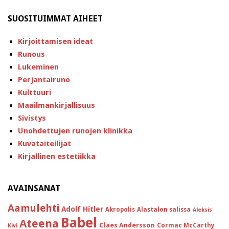
SUOSITUIMMAT AIHEET
Kirjoittamisen ideat
Runous
Lukeminen
Perjantairuno
Kulttuuri
Maailmankirjallisuus
Sivistys
Unohdettujen runojen klinikka
Kuvataiteilijat
Kirjallinen estetiikka
AVAINSANAT
Aamulehti
Adolf Hitler
Akropolis
Alastalon salissa
Aleksis
Babel
Ateena
Claes Andersson
Cormac McCarthy
Kivi