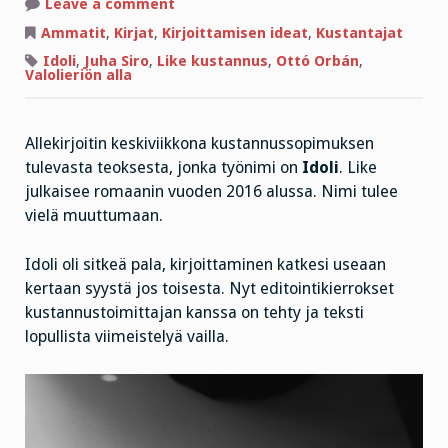
on
Leave a comment
Kolmannes
minusta
Ammatit
,
Kirjat
,
Kirjoittamisen ideat
,
Kustantajat
on
Jumalaa
Idoli
,
Juha Siro
,
Like kustannus
,
Ottó Orbán
,
itseään
Valolieriön alla
Allekirjoitin keskiviikkona kustannussopimuksen
tulevasta teoksesta, jonka työnimi on
Idoli
. Like
julkaisee romaanin vuoden 2016 alussa. Nimi tulee
vielä muuttumaan.
Idoli oli sitkeä pala, kirjoittaminen katkesi useaan
kertaan syystä jos toisesta. Nyt editointikierrokset
kustannustoimittajan kanssa on tehty ja teksti
lopullista viimeistelyä vailla.