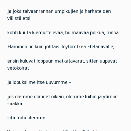
ja joka taivaanrannan umpikujien ja harhateiden
välistä etsii
kohti kuuta kiemurtelevaa, huimaavaa polkua, runoa.
Eläminen on kuin johtaisi löytöretkeä Etelänavalle;
ensin kuluvat loppuun matkatavarat, sitten uupuvat
vetokoirat
ja lopuksi me itse uuvumme –
jos olemme eläneet oikein, olemme luihin ja ytimiin
saakka
sitä mitä olemme.