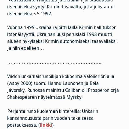
itsenäiseksi syntyi Krimin tasavalta, joka julistautui
itsenäiseksi 5.5.1992.
Vuonna 1995 Ukraina rajoitti lailla Krimin hallituksen
itsenäisyyttä. Ukrainan uusi peruslaki 1998 muutti
alueen nykyiseksi Krimin autonomiseksi tasavallaksi.
Ja niin edelleen…
…………………………………………………..
Viiden unkarilaisrunoilijan kokoelma Valolieriön alla
(wsoy 2000) suom. Hannu Launonen ja Béla
Jávorsky. Runossa mainittu Caliban oli Prosperon orja
Shakespearen näytelmässä Myrsky.
Perjantairuno kuoleman kintereillä: Unkarin
kansannoususta parin vuoden takaisessa
postauksessa. (
linkki
)