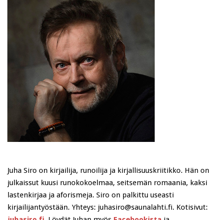
Juha Siro on kirjailija, runoilija ja kirjallisuuskriitikko. Hän on
julkaissut kuusi runokokoelmaa, seitsemän romaania, kaksi
lastenkirjaa ja aforismeja. Siro on palkittu useasti
kirjailijantyöstään. Yhteys: juhasiro@saunalahti.fi. Kotisivut:
juhasiro.fi
. Löydät Juhan myös
Facebookista
ja