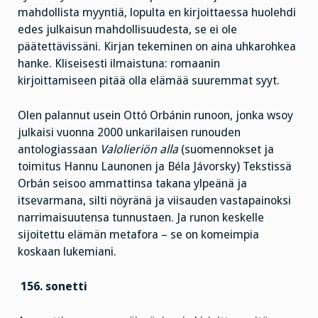
mahdollista myyntiä, lopulta en kirjoittaessa huolehdi
edes julkaisun mahdollisuudesta, se ei ole
päätettävissäni. Kirjan tekeminen on aina uhkarohkea
hanke. Kliseisesti ilmaistuna: romaanin
kirjoittamiseen pitää olla elämää suuremmat syyt.
Olen palannut usein Ottó Orbánin runoon, jonka wsoy
julkaisi vuonna 2000 unkarilaisen runouden
antologiassaan
Valolieriön alla
(suomennokset ja
toimitus Hannu Launonen ja Béla Jávorsky) Tekstissä
Orbán seisoo ammattinsa takana ylpeänä ja
itsevarmana, silti nöyränä ja viisauden vastapainoksi
narrimaisuutensa tunnustaen. Ja runon keskelle
sijoitettu elämän metafora – se on komeimpia
koskaan lukemiani.
156. sonetti