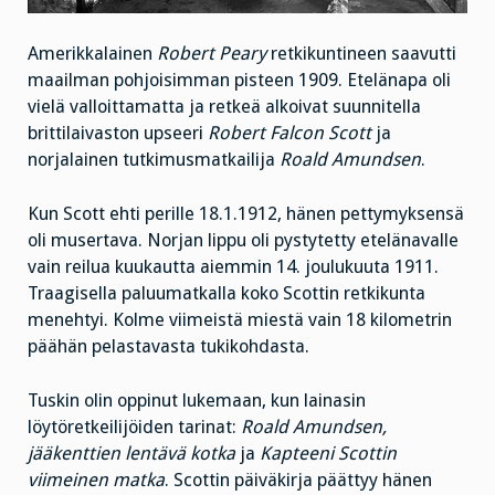
Amerikkalainen
Robert Peary
retkikuntineen saavutti
maailman pohjoisimman pisteen 1909. Etelänapa oli
vielä valloittamatta ja retkeä alkoivat suunnitella
brittilaivaston upseeri
Robert Falcon Scott
ja
norjalainen tutkimusmatkailija
Roald Amundsen
.
Kun Scott ehti perille 18.1.1912, hänen pettymyksensä
oli musertava. Norjan lippu oli pystytetty etelänavalle
vain reilua kuukautta aiemmin 14. joulukuuta 1911.
Traagisella paluumatkalla koko Scottin retkikunta
menehtyi. Kolme viimeistä miestä vain 18 kilometrin
päähän pelastavasta tukikohdasta.
Tuskin olin oppinut lukemaan, kun lainasin
löytöretkeilijöiden tarinat:
Roald Amundsen,
jääkenttien lentävä kotka
ja
Kapteeni Scottin
viimeinen matka
. Scottin päiväkirja päättyy hänen