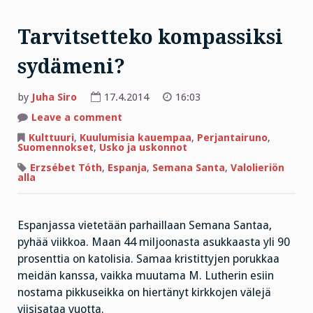
Tarvitsetteko kompassiksi
sydämeni?
by
Juha Siro
17.4.2014
16:03
on
Leave a comment
Tarvitsetteko
kompassiksi
Kulttuuri
,
Kuulumisia kauempaa
,
Perjantairuno
,
sydämeni?
Suomennokset
,
Usko ja uskonnot
Erzsébet Tóth
,
Espanja
,
Semana Santa
,
Valolieriön
alla
Espanjassa vietetään parhaillaan Semana Santaa,
pyhää viikkoa. Maan 44 miljoonasta asukkaasta yli 90
prosenttia on katolisia. Samaa kristittyjen porukkaa
meidän kanssa, vaikka muutama M. Lutherin esiin
nostama pikkuseikka on hiertänyt kirkkojen välejä
viisisataa vuotta.