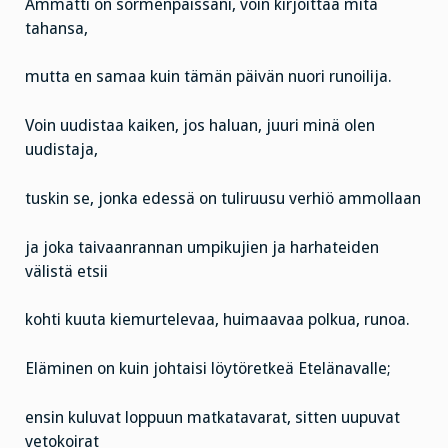
Ammatti on sormenpäissäni, voin kirjoittaa mitä
tahansa,
mutta en samaa kuin tämän päivän nuori runoilija.
Voin uudistaa kaiken, jos haluan, juuri minä olen
uudistaja,
tuskin se, jonka edessä on tuliruusu verhiö ammollaan
ja joka taivaanrannan umpikujien ja harhateiden
välistä etsii
kohti kuuta kiemurtelevaa, huimaavaa polkua, runoa.
Eläminen on kuin johtaisi löytöretkeä Etelänavalle;
ensin kuluvat loppuun matkatavarat, sitten uupuvat
vetokoirat