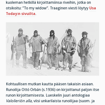
kuoleman hetkillä kirjoittamiinsa riveihin, jotka on
otsikoitu: ”To my widow”. Traaginen viesti löytyy
Usa
Today:n sivuilta
.
Kohtuullisen mutkan kautta pääsen takaisin asiaan.
Runoilija Ottó Orbán (s.1936) on kirjoittanut paljon itse
runon kirjoittamisesta. Lueskelin juuri antologiaa
Valolieriön alla
, viisi unkarilaista runoilijaa (suom. ja