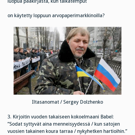
luopua pääkirjasta, kun taikatemput
on käytetty loppuun arvopaperimarkkinoilla?
Iltasanomat / Sergey Dolzhenko
3. Kirjoitin vuoden takaiseen kokoelmaani Babel:
”Sodat syttyvät aina menneisyydessä / kun satojen
vuosien takainen koura tarraa / nykyhetken hartioihin.”