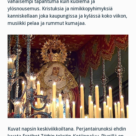
vähäisempi tapahtuma kuin kuolema ja
ylösnousemus. Kristuksia ja nimikkopyhimyksiä
kanniskellaan joka kaupungissa ja kylässä koko viikon,
musiikki pelaa ja rummut kumajaa.
Kuvat napsin keskiviikkoiltana. Perjantairunoksi ehdin