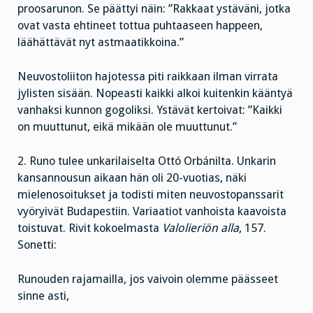
proosarunon. Se päättyi näin: ”Rakkaat ystäväni, jotka
ovat vasta ehtineet tottua puhtaaseen happeen,
läähättävät nyt astmaatikkoina.”
Neuvostoliiton hajotessa piti raikkaan ilman virrata
jylisten sisään. Nopeasti kaikki alkoi kuitenkin kääntyä
vanhaksi kunnon gogoliksi. Ystävät kertoivat: ”Kaikki
on muuttunut, eikä mikään ole muuttunut.”
2. Runo tulee unkarilaiselta Ottó Orbánilta. Unkarin
kansannousun aikaan hän oli 20-vuotias, näki
mielenosoitukset ja todisti miten neuvostopanssarit
vyöryivät Budapestiin. Variaatiot vanhoista kaavoista
toistuvat. Rivit kokoelmasta
Valolieriön alla
, 157.
Sonetti:
Runouden rajamailla, jos vaivoin olemme päässeet
sinne asti,