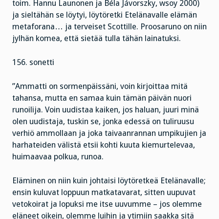
toim. Hannu Launonen ja Béla Jávorszky, wsoy 2000)
ja sieltähän se löytyi, löytöretki Etelänavalle elämän
metaforana… ja terveiset Scottille. Proosaruno on niin
jylhän komea, että sietää tulla tähän lainatuksi.
156. sonetti
”Ammatti on sormenpäissäni, voin kirjoittaa mitä
tahansa, mutta en samaa kuin tämän päivän nuori
runoilija. Voin uudistaa kaiken, jos haluan, juuri minä
olen uudistaja, tuskin se, jonka edessä on tuliruusu
verhiö ammollaan ja joka taivaanrannan umpikujien ja
harhateiden välistä etsii kohti kuuta kiemurtelevaa,
huimaavaa polkua, runoa.
Eläminen on niin kuin johtaisi löytöretkeä Etelänavalle;
ensin kuluvat loppuun matkatavarat, sitten uupuvat
vetokoirat ja lopuksi me itse uuvumme – jos olemme
eläneet oikein, olemme luihin ja ytimiin saakka sitä