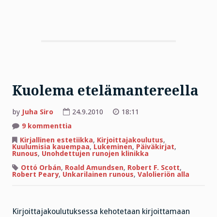
Kuolema etelämantereella
by
Juha Siro
24.9.2010
18:11
artikkeliin
9 kommenttia
Kuolema
etelämantereella
Kirjallinen estetiikka
,
Kirjoittajakoulutus
,
Kuulumisia kauempaa
,
Lukeminen
,
Päiväkirjat
,
Runous
,
Unohdettujen runojen klinikka
Ottó Orbán
,
Roald Amundsen
,
Robert F. Scott
,
Robert Peary
,
Unkarilainen runous
,
Valolieriön alla
Kirjoittajakoulutuksessa kehotetaan kirjoittamaan