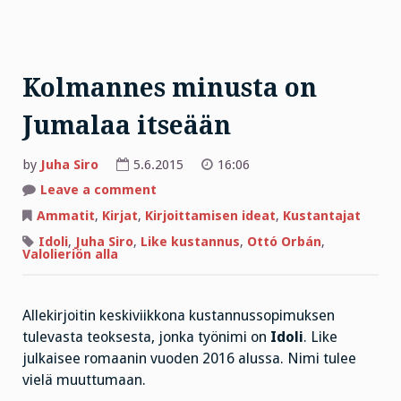
Kolmannes minusta on
Jumalaa itseään
by
Juha Siro
5.6.2015
16:06
on
Leave a comment
Kolmannes
minusta
Ammatit
,
Kirjat
,
Kirjoittamisen ideat
,
Kustantajat
on
Jumalaa
Idoli
,
Juha Siro
,
Like kustannus
,
Ottó Orbán
,
itseään
Valolieriön alla
Allekirjoitin keskiviikkona kustannussopimuksen
tulevasta teoksesta, jonka työnimi on
Idoli
. Like
julkaisee romaanin vuoden 2016 alussa. Nimi tulee
vielä muuttumaan.