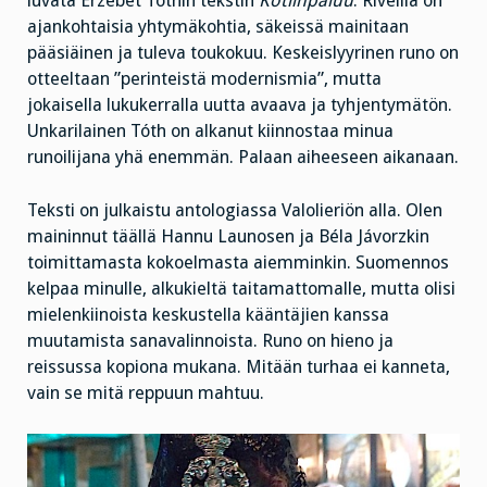
luvata Erzébet Tóthin tekstin
Kotiinpaluu
. Riveillä on
ajankohtaisia yhtymäkohtia, säkeissä mainitaan
pääsiäinen ja tuleva toukokuu. Keskeislyyrinen runo on
otteeltaan ”perinteistä modernismia”, mutta
jokaisella lukukerralla uutta avaava ja tyhjentymätön.
Unkarilainen Tóth on alkanut kiinnostaa minua
runoilijana yhä enemmän. Palaan aiheeseen aikanaan.
Teksti on julkaistu antologiassa Valolieriön alla. Olen
maininnut täällä Hannu Launosen ja Béla Jávorzkin
toimittamasta kokoelmasta aiemminkin. Suomennos
kelpaa minulle, alkukieltä taitamattomalle, mutta olisi
mielenkiinoista keskustella kääntäjien kanssa
muutamista sanavalinnoista. Runo on hieno ja
reissussa kopiona mukana. Mitään turhaa ei kanneta,
vain se mitä reppuun mahtuu.