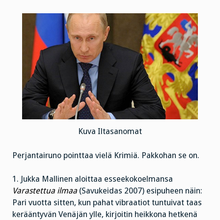
muuttunut”
Kuva Iltasanomat
Perjantairuno pointtaa vielä Krimiä. Pakkohan se on.
1. Jukka Mallinen aloittaa esseekokoelmansa
Varastettua ilmaa
(Savukeidas 2007) esipuheen näin:
Pari vuotta sitten, kun pahat vibraatiot tuntuivat taas
kerääntyvän Venäjän ylle, kirjoitin heikkona hetkenä