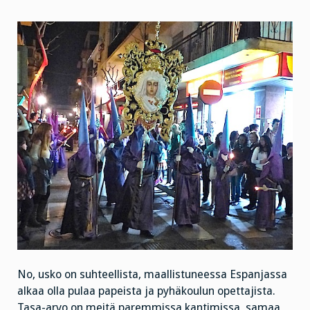
No, usko on suhteellista, maallistuneessa Espanjassa
alkaa olla pulaa papeista ja pyhäkoulun opettajista.
Tasa-arvo on meitä paremmissa kantimissa, samaa