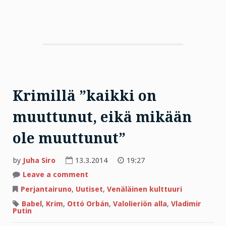
Krimillä ”kaikki on
muuttunut, eikä mikään
ole muuttunut”
by
Juha Siro
13.3.2014
19:27
on
Leave a comment
Krimillä
”kaikki
Perjantairuno
,
Uutiset
,
Venäläinen kulttuuri
on
muuttunut,
Babel
,
Krim
,
Ottó Orbán
,
Valolieriön alla
,
Vladimir
eikä
Putin
mikään
ole