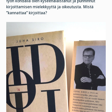
työn kohdalla olen kyseenalaistanut ja punninnut
kirjoittamisen mielekkyyttä ja oikeutusta. Mistä
”kannattaa” kirjoittaa?