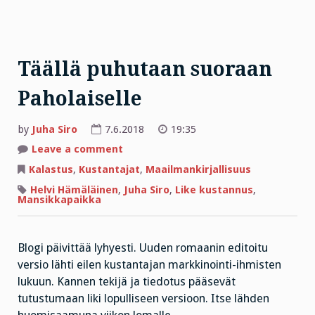
Täällä puhutaan suoraan
Paholaiselle
by
Juha Siro
7.6.2018
19:35
on
Leave a comment
Täällä
puhutaan
Kalastus
,
Kustantajat
,
Maailmankirjallisuus
suoraan
Paholaiselle
Helvi Hämäläinen
,
Juha Siro
,
Like kustannus
,
Mansikkapaikka
Blogi päivittää lyhyesti. Uuden romaanin editoitu
versio lähti eilen kustantajan markkinointi-ihmisten
lukuun. Kannen tekijä ja tiedotus pääsevät
tutustumaan liki lopulliseen versioon. Itse lähden