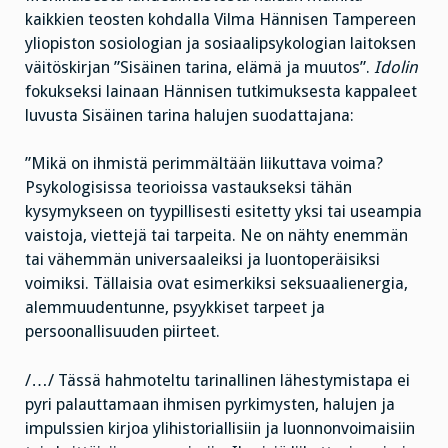
kaikkien teosten kohdalla Vilma Hännisen Tampereen
yliopiston sosiologian ja sosiaalipsykologian laitoksen
väitöskirjan ”Sisäinen tarina, elämä ja muutos”.
Idolin
fokukseksi lainaan Hännisen tutkimuksesta kappaleet
luvusta Sisäinen tarina halujen suodattajana:
”Mikä on ihmistä perimmältään liikuttava voima?
Psykologisissa teorioissa vastaukseksi tähän
kysymykseen on tyypillisesti esitetty yksi tai useampia
vaistoja, viettejä tai tarpeita. Ne on nähty enemmän
tai vähemmän universaaleiksi ja luontoperäisiksi
voimiksi. Tällaisia ovat esimerkiksi seksuaalienergia,
alemmuudentunne, psyykkiset tarpeet ja
persoonallisuuden piirteet.
/…/ Tässä hahmoteltu tarinallinen lähestymistapa ei
pyri palauttamaan ihmisen pyrkimysten, halujen ja
impulssien kirjoa ylihistoriallisiin ja luonnonvoimaisiin