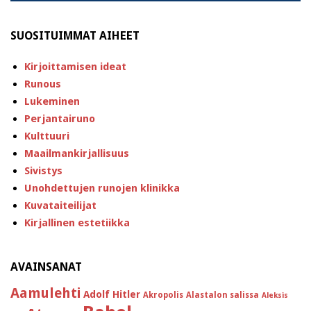
SUOSITUIMMAT AIHEET
Kirjoittamisen ideat
Runous
Lukeminen
Perjantairuno
Kulttuuri
Maailmankirjallisuus
Sivistys
Unohdettujen runojen klinikka
Kuvataiteilijat
Kirjallinen estetiikka
AVAINSANAT
Aamulehti
Adolf Hitler
Akropolis
Alastalon salissa
Aleksis