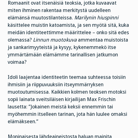
Romaanit ovat itsenäisiä teoksia, jotka kuvaavat
miten ihminen rakentaa merkitystä uudelleen
elämänsä muutostilanteissa.
Marilynin hiuspinni
käsittelee muistin katoamista, ja sen myötä sitä, kuka
meidän identiteettimme määrittelee – onko sitä edes
olemassa?
Linnun muotokuva
ammentaa muistoista
ja sankarimyyteistä ja kysyy, kykenemmekö itse
ymmärtämään elämämme tarinallisen jatkumon
voimaa?
Idoli laajentaa identiteetin teemaa suhteessa toisiin
ihmisiin ja riippuvuuksiin itseymmärryksen
muotoutumisessa. Kaikkien kolmen teoksen motoksi
sopii lainata sveitsiläisen kirjailijan Max Frischin
lausetta: ”Jokainen meistä keksii ennemmin tai
myöhemmin itselleen tarinan, jota hän luulee omaksi
elämäkseen.”
Moninaisesta lähdeaineistosta haluan mainita