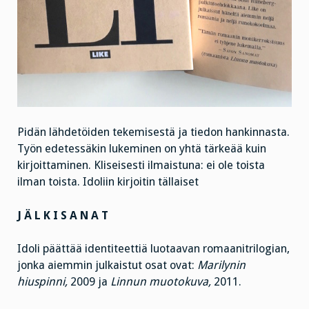
Pidän lähdetöiden tekemisestä ja tiedon hankinnasta.
Työn edetessäkin lukeminen on yhtä tärkeää kuin
kirjoittaminen. Kliseisesti ilmaistuna: ei ole toista
ilman toista. Idoliin kirjoitin tällaiset
J Ä L K I S A N A T
Idoli päättää identiteettiä luotaavan romaanitrilogian,
jonka aiemmin julkaistut osat ovat:
Marilynin
hiuspinni,
2009 ja
Linnun muotokuva,
2011.