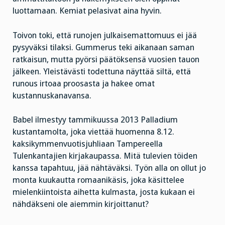
luottamaan. Kemiat pelasivat aina hyvin.
Toivon toki, että runojen julkaisemattomuus ei jää
pysyväksi tilaksi. Gummerus teki aikanaan saman
ratkaisun, mutta pyörsi päätöksensä vuosien tauon
jälkeen. Yleistävästi todettuna näyttää siltä, että
runous irtoaa proosasta ja hakee omat
kustannuskanavansa.
Babel ilmestyy tammikuussa 2013 Palladium
kustantamolta, joka viettää huomenna 8.12.
kaksikymmenvuotisjuhliaan Tampereella
Tulenkantajien kirjakaupassa. Mitä tulevien töiden
kanssa tapahtuu, jää nähtäväksi. Työn alla on ollut jo
monta kuukautta romaanikäsis, joka käsittelee
mielenkiintoista aihetta kulmasta, josta kukaan ei
nähdäkseni ole aiemmin kirjoittanut?