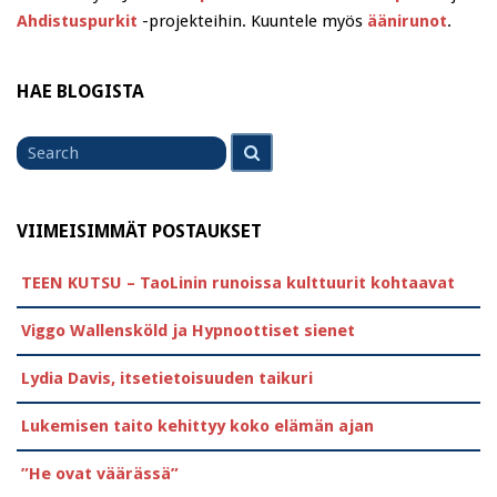
Ahdistuspurkit
-projekteihin. Kuuntele myös
äänirunot
.
HAE BLOGISTA
Search
Search
for
VIIMEISIMMÄT POSTAUKSET
TEEN KUTSU – TaoLinin runoissa kulttuurit kohtaavat
Viggo Wallensköld ja Hypnoottiset sienet
Lydia Davis, itsetietoisuuden taikuri
Lukemisen taito kehittyy koko elämän ajan
”He ovat väärässä”