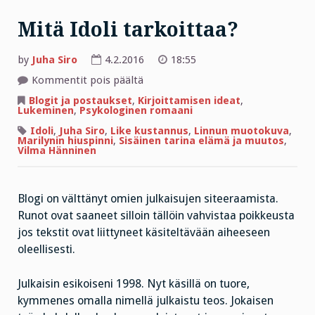
Mitä Idoli tarkoittaa?
by
Juha Siro
4.2.2016
18:55
artikkelissa
Kommentit pois päältä
Mitä
Idoli
Blogit ja postaukset
,
Kirjoittamisen ideat
,
tarkoittaa?
Lukeminen
,
Psykologinen romaani
Idoli
,
Juha Siro
,
Like kustannus
,
Linnun muotokuva
,
Marilynin hiuspinni
,
Sisäinen tarina elämä ja muutos
,
Vilma Hänninen
Blogi on välttänyt omien julkaisujen siteeraamista.
Runot ovat saaneet silloin tällöin vahvistaa poikkeusta
jos tekstit ovat liittyneet käsiteltävään aiheeseen
oleellisesti.
Julkaisin esikoiseni 1998. Nyt käsillä on tuore,
kymmenes omalla nimellä julkaistu teos. Jokaisen