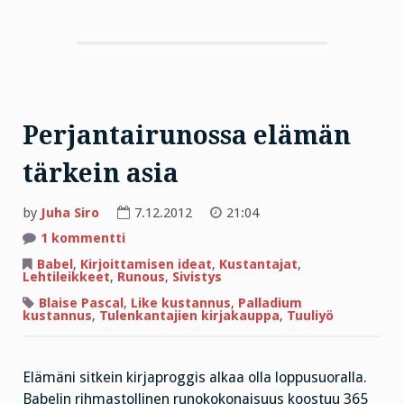
Perjantairunossa elämän
tärkein asia
by
Juha Siro
7.12.2012
21:04
artikkeliin
1 kommentti
Perjantairunossa
elämän
Babel
,
Kirjoittamisen ideat
,
Kustantajat
,
tärkein
Lehtileikkeet
,
Runous
,
Sivistys
asia
Blaise Pascal
,
Like kustannus
,
Palladium
kustannus
,
Tulenkantajien kirjakauppa
,
Tuuliyö
Elämäni sitkein kirjaproggis alkaa olla loppusuoralla.
Babelin rihmastollinen runokokonaisuus koostuu 365