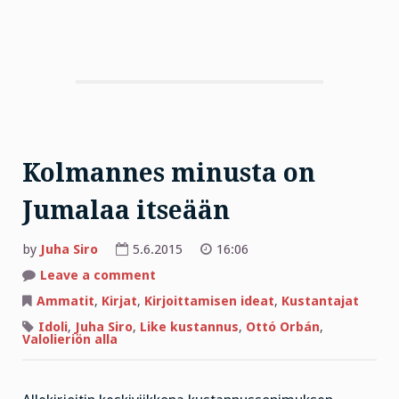
Kolmannes minusta on
Jumalaa itseään
by
Juha Siro
5.6.2015
16:06
on
Leave a comment
Kolmannes
minusta
Ammatit
,
Kirjat
,
Kirjoittamisen ideat
,
Kustantajat
on
Jumalaa
Idoli
,
Juha Siro
,
Like kustannus
,
Ottó Orbán
,
itseään
Valolieriön alla