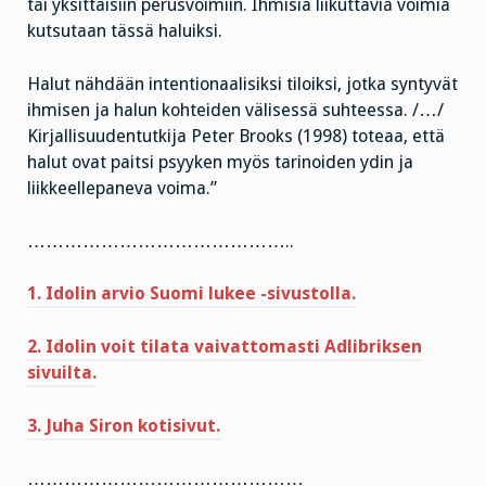
tai yksittäisiin perusvoimiin. Ihmisiä liikuttavia voimia
kutsutaan tässä haluiksi.
Halut nähdään intentionaalisiksi tiloiksi, jotka syntyvät
ihmisen ja halun kohteiden välisessä suhteessa. /…/
Kirjallisuudentutkija Peter Brooks (1998) toteaa, että
halut ovat paitsi psyyken myös tarinoiden ydin ja
liikkeellepaneva voima.”
……………………………………..
1. Idolin arvio Suomi lukee -sivustolla.
2. Idolin voit tilata vaivattomasti Adlibriksen
sivuilta.
3. Juha Siron kotisivut.
………………………………………