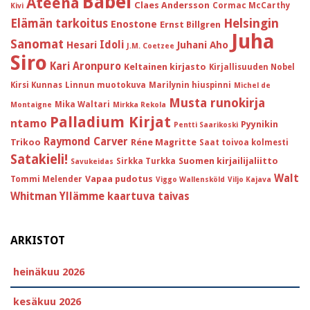
Babel
Ateena
Claes Andersson
Cormac McCarthy
Kivi
Helsingin
Elämän tarkoitus
Enostone
Ernst Billgren
Juha
Sanomat
Idoli
Hesari
Juhani Aho
J.M. Coetzee
Siro
Kari Aronpuro
Keltainen kirjasto
Kirjallisuuden Nobel
Kirsi Kunnas
Linnun muotokuva
Marilynin hiuspinni
Michel de
Musta runokirja
Mika Waltari
Montaigne
Mirkka Rekola
Palladium Kirjat
ntamo
Pyynikin
Pentti Saarikoski
Raymond Carver
Trikoo
Réne Magritte
Saat toivoa kolmesti
Satakieli!
Suomen kirjailijaliitto
Sirkka Turkka
Savukeidas
Walt
Vapaa pudotus
Tommi Melender
Viggo Wallensköld
Viljo Kajava
Whitman
Yllämme kaartuva taivas
ARKISTOT
heinäkuu 2026
kesäkuu 2026