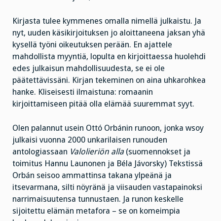
Kirjasta tulee kymmenes omalla nimellä julkaistu. Ja
nyt, uuden käsikirjoituksen jo aloittaneena jaksan yhä
kysellä työni oikeutuksen perään. En ajattele
mahdollista myyntiä, lopulta en kirjoittaessa huolehdi
edes julkaisun mahdollisuudesta, se ei ole
päätettävissäni. Kirjan tekeminen on aina uhkarohkea
hanke. Kliseisesti ilmaistuna: romaanin
kirjoittamiseen pitää olla elämää suuremmat syyt.
Olen palannut usein Ottó Orbánin runoon, jonka wsoy
julkaisi vuonna 2000 unkarilaisen runouden
antologiassaan
Valolieriön alla
(suomennokset ja
toimitus Hannu Launonen ja Béla Jávorsky) Tekstissä
Orbán seisoo ammattinsa takana ylpeänä ja
itsevarmana, silti nöyränä ja viisauden vastapainoksi
narrimaisuutensa tunnustaen. Ja runon keskelle
sijoitettu elämän metafora – se on komeimpia