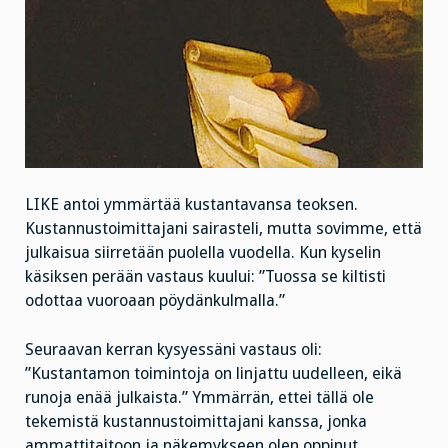
LIKE antoi ymmärtää kustantavansa teoksen.
Kustannustoimittajani sairasteli, mutta sovimme, että
julkaisua siirretään puolella vuodella. Kun kyselin
käsiksen perään vastaus kuului: ”Tuossa se kiltisti
odottaa vuoroaan pöydänkulmalla.”
Seuraavan kerran kysyessäni vastaus oli:
”Kustantamon toimintoja on linjattu uudelleen, eikä
runoja enää julkaista.” Ymmärrän, ettei tällä ole
tekemistä kustannustoimittajani kanssa, jonka
ammattitaitoon ja näkemykseen olen oppinut