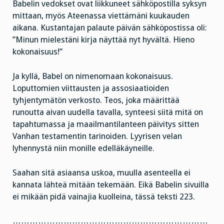
Babelin vedokset ovat liikkuneet sähköpostilla syksyn
mittaan, myös Ateenassa viettämäni kuukauden
aikana. Kustantajan palaute päivän sähköpostissa oli:
”M
inun mielestäni kirja näyttää nyt hyvältä.
Hieno
kokonaisuus!”
Ja kyllä, Babel on nimenomaan kokonaisuus.
Loputtomien viittausten ja assosiaatioiden
tyhjentymätön verkosto. Teos, joka määrittää
runoutta aivan uudella tavalla, synteesi siitä mitä on
tapahtumassa ja maailmantilanteen päivitys sitten
Vanhan testamentin tarinoiden. Lyyrisen velan
lyhennystä niin monille edelläkäyneille.
Saahan sitä asiaansa uskoa, muulla asenteella ei
kannata lähteä mitään tekemään. Eikä Babelin sivuilla
ei mikään pidä vainajia kuolleina, tässä teksti 223.
……………………………………………………………