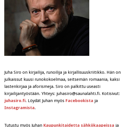
Juha Siro on kirjailija, runoilija ja kirjallisuuskriitikko. Hän on
julkaissut kuusi runokokoelmaa, seitsemän romaania, kaksi
lastenkirjaa ja aforismeja. Siro on palkittu useasti
kirjailijantyöstään. Yhteys: juhasiro@saunalahti.fi. Kotisivut:
juhasiro.fi
. Löydät Juhan myös
Facebookista
ja
Instagramista
.
Tutustu myös Juhan
Kaupunkitaidetta sähkökaapeissa
ja