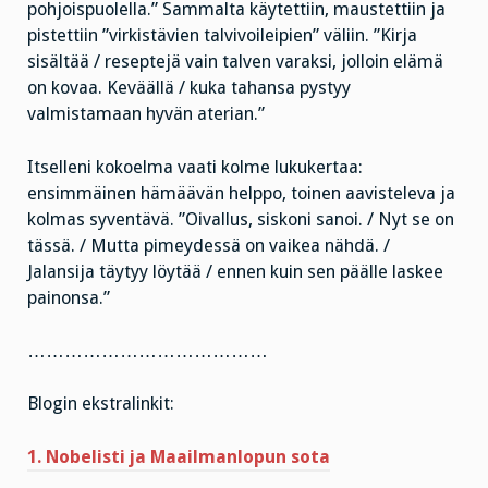
pohjoispuolella.” Sammalta käytettiin, maustettiin ja
pistettiin ”virkistävien talvivoileipien” väliin. ”Kirja
sisältää / reseptejä vain talven varaksi, jolloin elämä
on kovaa. Keväällä / kuka tahansa pystyy
valmistamaan hyvän aterian.”
Itselleni kokoelma vaati kolme lukukertaa:
ensimmäinen hämäävän helppo, toinen aavisteleva ja
kolmas syventävä. ”Oivallus, siskoni sanoi. / Nyt se on
tässä. / Mutta pimeydessä on vaikea nähdä. /
Jalansija täytyy löytää / ennen kuin sen päälle laskee
painonsa.”
…………………………………
Blogin ekstralinkit:
1. Nobelisti ja Maailmanlopun sota