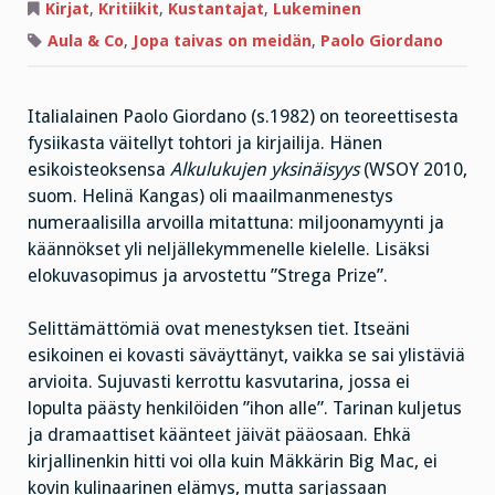
taivas
Kirjat
,
Kritiikit
,
Kustantajat
,
Lukeminen
on
meidän
Aula & Co
,
Jopa taivas on meidän
,
Paolo Giordano
–
voiko
tästä
tulla
maailmanmenestys?
Italialainen Paolo Giordano (s.1982) on teoreettisesta
fysiikasta väitellyt tohtori ja kirjailija. Hänen
esikoisteoksensa
Alkulukujen yksinäisyys
(WSOY 2010,
suom. Helinä Kangas) oli maailmanmenestys
numeraalisilla arvoilla mitattuna: miljoonamyynti ja
käännökset yli neljällekymmenelle kielelle. Lisäksi
elokuvasopimus ja arvostettu ”Strega Prize”.
Selittämättömiä ovat menestyksen tiet. Itseäni
esikoinen ei kovasti säväyttänyt, vaikka se sai ylistäviä
arvioita. Sujuvasti kerrottu kasvutarina, jossa ei
lopulta päästy henkilöiden ”ihon alle”. Tarinan kuljetus
ja dramaattiset käänteet jäivät pääosaan. Ehkä
kirjallinenkin hitti voi olla kuin Mäkkärin Big Mac, ei
kovin kulinaarinen elämys, mutta sarjassaan