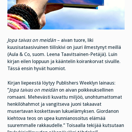
Jopa taivas on meidän
– aivan tuore, liki
kuusisataasivuinen tiiliskivi on juuri ilmestynyt meillä
(Aula & Co, suom. Leena Taavitsainen-Petäjä). Luin
kirjan eilen loppuun ja kääntelin koirankorvat sivuille.
Tässä ensin hyvät huomiot.
Kirjan liepeestä löytyy Publishers Weeklyn lainaus:
”
Jopa taivas on meidän
on aivan poikkeuksellinen
romaani. Mehevästi kuvattu miljöö, unohtumattomat
henkilöhahmot ja vangitseva juoni takaavat
musertavan koskettavan lukuelämyksen. Giordanon
kiehtova teos on upea kunnianosoitus elämää
suuremmalle rakkaudelle.” Toisaalla tekijää kutsutaan