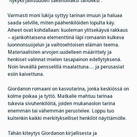
”nykykirjallisuuden säkenöiväksi tähdeksi”.
Varmasti moni lukija syttyy tarinan imuun ja haluaa
saada selville, miten päähenkilöiden lopulta käy.
Aiheet ovat kohdallaan: kuoleman ylitsekäyvä rakkaus
– ajankohtaisena elementtinä läpi romaanin kulkeva
luonnonsuojelun ja vaihtoehtoisen elämän teema.
Materiaalisten arvojen uudelleen määrittely ja
henkiset valinnat mielen tasapainon edellytyksenä.
Noin leveällä pensselillä maalattuna… ja perusasiat
esiin kaivettuna.
Giordanon romaani on kasvutarina, jonka keskiössä on
kolme poikaa ja tyttö. Matkalle mahtuu tarinaa
tukevia sivuhenkilöitä, joiden mukanaolon tarina
enemmän tai vähemmän perustelee. Loppu tuo
kuitenkin kaikki merkitykselliset henkilöt näyttämölle.
Tähän kiteytys Giordanon kirjallisesta ja