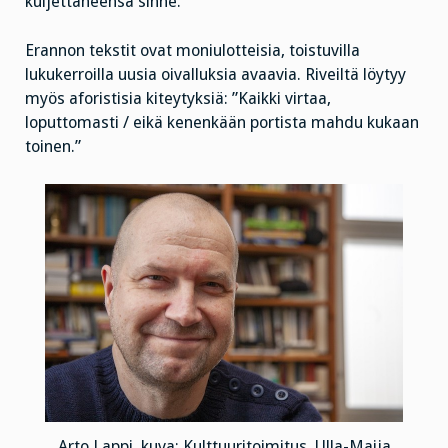
kuljettaneensa sinne.”
Erannon tekstit ovat moniulotteisia, toistuvilla
lukukerroilla uusia oivalluksia avaavia. Riveiltä löytyy
myös aforistisia kiteytyksiä: ”Kaikki virtaa,
loputtomasti / eikä kenenkään portista mahdu kukaan
toinen.”
Arto Lappi, kuva: Kulttuuritoimitus, Ulla-Maija