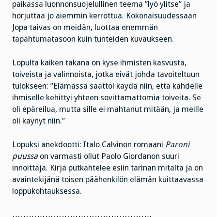
paikassa luonnonsuojelullinen teema ”lyö ylitse” ja
horjuttaa jo aiemmin kerrottua. Kokonaisuudessaan
Jopa taivas on meidän, luottaa enemmän
tapahtumatasoon kuin tunteiden kuvaukseen.
Lopulta kaiken takana on kyse ihmisten kasvusta,
toiveista ja valinnoista, jotka eivät johda tavoiteltuun
tulokseen: ”Elämässä saattoi käydä niin, että kahdelle
ihmiselle kehittyi yhteen sovittamattomia toiveita. Se
oli epäreilua, mutta sille ei mahtanut mitään, ja meille
oli käynyt niin.”
Lopuksi anekdootti: Italo Calvinon romaani
Paroni
puussa
on varmasti ollut Paolo Giordanon suuri
innoittaja. Kirja putkahtelee esiin tarinan mitalta ja on
avaintekijänä toisen päähenkilön elämän kuittaavassa
loppukohtauksessa.
……………………………………………