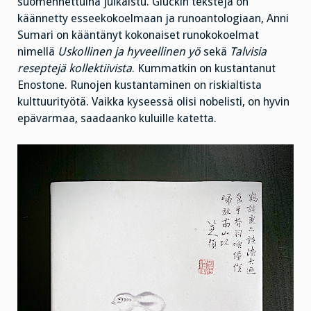
suomennettuina julkaistu. Glückin tekstejä on
käännetty esseekokoelmaan ja runoantologiaan, Anni
Sumari on kääntänyt kokonaiset runokokoelmat
nimellä
Uskollinen ja hyveellinen yö
sekä
Talvisia
reseptejä kollektiivista
. Kummatkin on kustantanut
Enostone. Runojen kustantaminen on riskialtista
kulttuurityötä. Vaikka kyseessä olisi nobelisti, on hyvin
epävarmaa, saadaanko kuluille katetta.