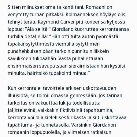
Sitten miinukset omalta kantiltani. Romaani on
venytetty turhan pitkäksi. Kolmanneksen höyläys olisi
tehnyt terää. Raymond Carver piti koneensa kyljessä
lappua: ”Älä selitä.” Giordiano kuorruttaa kerrontaansa
turhilla detaljeilla: ”Hän otti tulta auton pyöreästä
tupakansytyttimestä viemällä sytyttimen
punahehkuisen pään tarkoin punnituin liikkein
savukkeen tulipäähän. Vasta puhallettuaan
ensimmäisen savupatsaan sieraimistaan hän kysäisi
minulta, häiritsikö tupakointi minua.”
Kun kerronta ei tavoittele arkisen uskottavuuden
illuusiota, se toimii omassa genressään. Jos tarinan
tarkoitus on vakuuttaa lukija todellisuutta
jäljittelevinä, vaikkakin fiktiivisinä tapahtumina,
kerronta voi olla kielellisesti rikasta ja silti uskottavaa
tapahtuma- ja tunnetasolla. Varsinkin Giordanon
romaanin loppupuolella, ja viimeisen ratkaisun