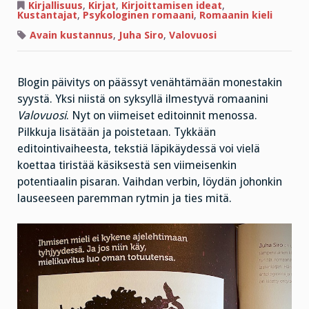
rakkauden
Kirjallisuus
,
Kirjat
,
Kirjoittamisen ideat
,
ja
Kustantajat
,
Psykologinen romaani
,
Romaanin kieli
kuoleman
on
Avain kustannus
,
Juha Siro
,
Valovuosi
otettava
mittaa
toisistaan
Blogin päivitys on päässyt venähtämään monestakin
syystä. Yksi niistä on syksyllä ilmestyvä romaanini
Valovuosi
. Nyt on viimeiset editoinnit menossa.
Pilkkuja lisätään ja poistetaan. Tykkään
editointivaiheesta, tekstiä läpikäydessä voi vielä
koettaa tiristää käsiksestä sen viimeisenkin
potentiaalin pisaran. Vaihdan verbin, löydän johonkin
lauseeseen paremman rytmin ja ties mitä.