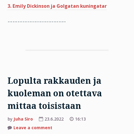
3. Emily Dickinson ja Golgatan kuningatar
……………………………..
Lopulta rakkauden ja
kuoleman on otettava
mittaa toisistaan
by
Juha Siro
23.6.2022
16:13
on
Leave a comment
Lopulta