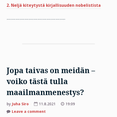
2. Neljä kiteytystä kirjallisuuden nobelistista
………………………………….
Jopa taivas on meidän –
voiko tästä tulla
maailmanmenestys?
by
Juha Siro
11.8.2021
19:09
on
Leave a comment
Jopa