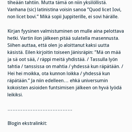
tiheään tahtiin. Mutta tämä on niin yksilöllistä.
Vanhana (sic) latinistina voisin sanoa ”Quod licet Iovi,
non licet bovi.” Mikä sopii Juppiterille, ei sovi härälle.
Kirjan fyysinen valmistuminen on mulle aina pelottava
hetki. Vartin ilon jälkeen pitää sulatella masennusta.
Siihen auttaa, että olen jo aloittanut kaksi uutta
käsistä. Eilen kirjoitin toiseen Jänisräpin: ”Mä on mää
ja sä oot sää, / räppi meitä yhdistää. / Tassulla lyön
tahtia / tanssissa on mahtia / yhdessä kun räpätään. /
Hei hei moikka, ota kunnon loikka / yhdessä kun
räpätään.” Ja niin edelleen… ehkä universumin
kokoisten asioiden funtsimisen jälkeen on hyvä lyödä
leikiksi.
…………………………………
Blogin ekstralinkit: