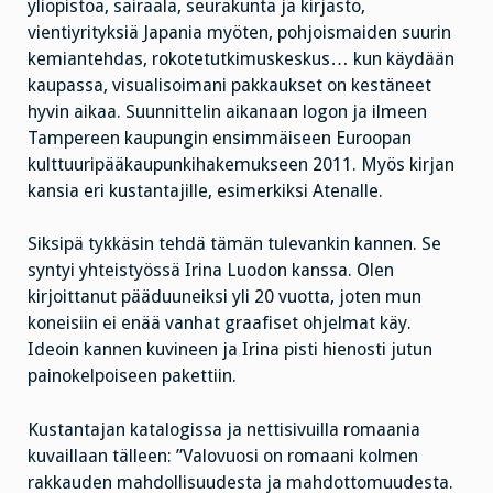
yliopistoa, sairaala, seurakunta ja kirjasto,
vientiyrityksiä Japania myöten, pohjoismaiden suurin
kemiantehdas, rokotetutkimuskeskus… kun käydään
kaupassa, visualisoimani pakkaukset on kestäneet
hyvin aikaa. Suunnittelin aikanaan logon ja ilmeen
Tampereen kaupungin ensimmäiseen Euroopan
kulttuuripääkaupunkihakemukseen 2011. Myös kirjan
kansia eri kustantajille, esimerkiksi Atenalle.
Siksipä tykkäsin tehdä tämän tulevankin kannen. Se
syntyi yhteistyössä Irina Luodon kanssa. Olen
kirjoittanut pääduuneiksi yli 20 vuotta, joten mun
koneisiin ei enää vanhat graafiset ohjelmat käy.
Ideoin kannen kuvineen ja Irina pisti hienosti jutun
painokelpoiseen pakettiin.
Kustantajan katalogissa ja nettisivuilla romaania
kuvaillaan tälleen: ”Valovuosi on romaani kolmen
rakkauden mahdollisuudesta ja mahdottomuudesta.