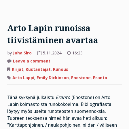
Arto Lapin runoissa
tiivistäminen avartaa
by
Juha Siro
5.11.2024
16:23
on
Leave a comment
Arto
Lapin
Kirjat
,
Kustantajat
,
Runous
runoissa
tiivistäminen
Arto Lappi
,
Emily Dickinson
,
Enostone
,
Eranto
avartaa
Tänä syksynä julkaistu
Eranto
(Enostone) on Arto
Lapin kolmastoista runokokoelma. Bibliografiasta
löytyy myös useita runoteosten suomennoksia.
Tuoreen teoksensa nimeä hän avaa heti alkuun:
”Karttapohjoinen, / neulapohjoinen, niiden / väliseen