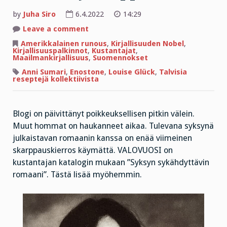
by
Juha Siro
6.4.2022
14:29
on
Leave a comment
Nobelisti
Louise
Amerikkalainen runous
,
Kirjallisuuden Nobel
,
Glück
Kirjallisuuspalkinnot
,
Kustantajat
,
–
Maailmankirjallisuus
,
Suomennokset
vaikeeta
ja
Anni Sumari
,
Enostone
,
Louise Glück
,
Talvisia
helppoo
reseptejä kollektiivista
Blogi on päivittänyt poikkeuksellisen pitkin välein.
Muut hommat on haukanneet aikaa. Tulevana syksynä
julkaistavan romaanin kanssa on enää viimeinen
skarppauskierros käymättä. VALOVUOSI on
kustantajan katalogin mukaan ”Syksyn sykähdyttävin
romaani”. Tästä lisää myöhemmin.