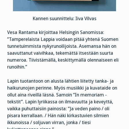
Kannen suunnittelu: Iiva Vilvas
Vesa Rantama kirjoittaa Helsingin Sanomissa:
”Tamperelaista Lappia voidaan pitää yhtenä Suomen
tunnetuimmista nykyrunoilijoista. Asemansa hän on
saavuttanut vaivihkaa, tekemättä itsestään suurta
numeroa. Tiivistämällä, keskittymällä olennaiseen eli
runoihin.”
Lapin tuotantoon on alusta lähtien liitetty tanka- ja
haikurunojen perinne. Myös musiikki ja kuvataide on
ollut aina riveillä läsnä. Samoin ”In memoriam -
tekstit”. Lapin lyriikassa on ilmavuutta ja keveyttä,
vaikka puhuttaisiin painosta: ”Ja veden paino / oli
pisara kerrallaan. / Hän näki kirkastuvien silmien
ikkunoissa / soljuvan virran, jonka / tiesi