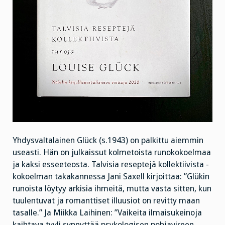
Yhdysvaltalainen Glück (s.1943) on palkittu aiemmin
useasti. Hän on julkaissut kolmetoista runokokoelmaa
ja kaksi esseeteosta. Talvisia reseptejä kollektiivista -
kokoelman takakannessa Jani Saxell kirjoittaa: ”Glükin
runoista löytyy arkisia ihmeitä, mutta vasta sitten, kun
tuulentuvat ja romanttiset illuusiot on revitty maan
tasalle.” Ja Miikka Laihinen: ”Vaikeita ilmaisukeinoja
kaihtava tyyli synnyttää psykologisen pohjavireen