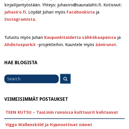
kirjailijantyöstään. Yhteys: juhasiro@saunalahti.fi. Kotisivut:
juhasiro.fi
. Löydät Juhan myös
Facebookista
ja
Instagramista
.
Tutustu myös Juhan
Kaupunkitaidetta sähkökaapeissa
ja
Ahdistuspurkit
-projekteihin. Kuuntele myös
äänirunot
.
HAE BLOGISTA
Search
Search
for
VIIMEISIMMÄT POSTAUKSET
TEEN KUTSU – TaoLinin runoissa kulttuurit kohtaavat
Viggo Wallensköld ja Hypnoottiset sienet