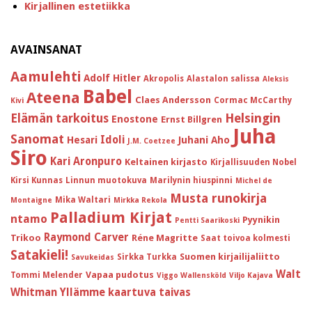
Kirjallinen estetiikka
AVAINSANAT
Aamulehti
Adolf Hitler
Akropolis
Alastalon salissa
Aleksis
Babel
Ateena
Claes Andersson
Cormac McCarthy
Kivi
Helsingin
Elämän tarkoitus
Enostone
Ernst Billgren
Juha
Sanomat
Idoli
Hesari
Juhani Aho
J.M. Coetzee
Siro
Kari Aronpuro
Keltainen kirjasto
Kirjallisuuden Nobel
Kirsi Kunnas
Linnun muotokuva
Marilynin hiuspinni
Michel de
Musta runokirja
Mika Waltari
Montaigne
Mirkka Rekola
Palladium Kirjat
ntamo
Pyynikin
Pentti Saarikoski
Raymond Carver
Trikoo
Réne Magritte
Saat toivoa kolmesti
Satakieli!
Suomen kirjailijaliitto
Sirkka Turkka
Savukeidas
Walt
Vapaa pudotus
Tommi Melender
Viggo Wallensköld
Viljo Kajava
Whitman
Yllämme kaartuva taivas