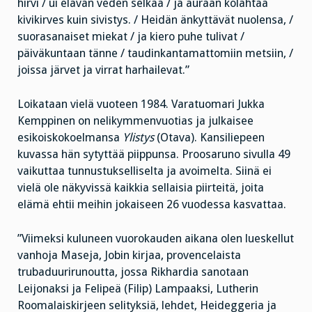
hirvi / ui elävän veden selkää / ja auraan kolahtaa
kivikirves kuin sivistys. / Heidän änkyttävät nuolensa, /
suorasanaiset miekat / ja kiero puhe tulivat /
päiväkuntaan tänne / taudinkantamattomiin metsiin, /
joissa järvet ja virrat harhailevat.”
Loikataan vielä vuoteen 1984. Varatuomari Jukka
Kemppinen on nelikymmenvuotias ja julkaisee
esikoiskokoelmansa
Ylistys
(Otava). Kansiliepeen
kuvassa hän sytyttää piippunsa. Proosaruno sivulla 49
vaikuttaa tunnustukselliselta ja avoimelta. Siinä ei
vielä ole näkyvissä kaikkia sellaisia piirteitä, joita
elämä ehtii meihin jokaiseen 26 vuodessa kasvattaa.
”Viimeksi kuluneen vuorokauden aikana olen lueskellut
vanhoja Maseja, Jobin kirjaa, provencelaista
trubaduurirunoutta, jossa Rikhardia sanotaan
Leijonaksi ja Felipeä (Filip) Lampaaksi, Lutherin
Roomalaiskirjeen selityksiä, lehdet, Heideggeria ja