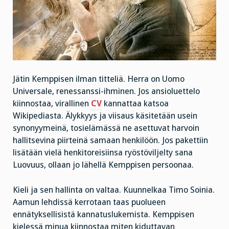
Jätin Kemppisen ilman titteliä. Herra on Uomo
Universale, renessanssi-ihminen. Jos ansioluettelo
kiinnostaa, virallinen
CV
kannattaa katsoa
Wikipediasta. Älykkyys ja viisaus käsitetään usein
synonyymeinä, tosielämässä ne asettuvat harvoin
hallitsevina piirteinä samaan henkilöön. Jos pakettiin
lisätään vielä henkitoreisiinsa ryöstöviljelty sana
Luovuus, ollaan jo lähellä Kemppisen persoonaa.
Kieli ja sen hallinta on valtaa. Kuunnelkaa Timo Soinia.
Aamun lehdissä kerrotaan taas puolueen
ennätyksellisistä kannatuslukemista. Kemppisen
kielessä minua kiinnostaa miten kiduttavan