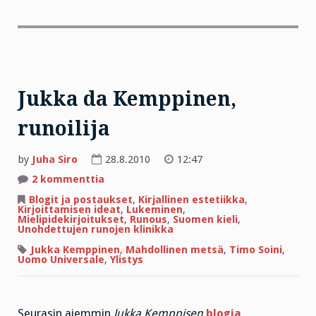
Jukka da Kemppinen,
runoilija
by
Juha Siro
28.8.2010
12:47
artikkeliin
2 kommenttia
Jukka
da
Blogit ja postaukset
,
Kirjallinen estetiikka
,
Kemppinen,
Kirjoittamisen ideat
,
Lukeminen
,
runoilija
Mielipidekirjoitukset
,
Runous
,
Suomen kieli
,
Unohdettujen runojen klinikka
Jukka Kemppinen
,
Mahdollinen metsä
,
Timo Soini
,
Uomo Universale
,
Ylistys
Seurasin aiemmin
Jukka Kemppisen
blogia