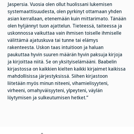
Jaspersia. Vuosia olen ollut huolissani lukemisen
systemaattisuudesta, olen pyrkinyt ottamaan yhden
asian kerrallaan, etenemään kuin mittarimato. Tänään
olen hyljännyt tuon ajattelun. Tieteessä, taiteessa ja
uskonnossa vaikuttaa vain ihmisen toiselle ihmiselle
välittämä ajatuskuva tai tunne tai elämys
rakenteesta. Uskon taas intuitioon ja haluan
paukuttaa hyvin suuren määrän hyvin paksuja kirjoja
ja kirjoittaa niitä. Se on yksityiselämääni. Baabelin
kirjastossa on kaikkien kielten kaikki kirjaimet kaikissa
mahdollisissa järjestyksissä. Siihen kirjastoon
liitetään myös minun niteeni, vihamielisyyteni,
virheeni, omahyväisyyteni, ylpeyteni, väylän
löytymisen ja sulkeutumisen hetket.”