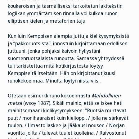
koukeroisen ja täsmälliseksi tarkoitetun lakitekstin
logiikan ymmärtämisen rinnalla voi kulkea runon
elliptisen kielen ja metaforien taju.
Kun luin Kemppisen aiempia juttuja kielikysymyksistä
ja ”pakkoruotsista”, innostuin kirjoittamaan edellisen
juttuuni, jonka pohjaksi kaivoin hyllystäni
suomenruotsalaista runoutta. Samassa yhteydessä
tuli tarkistettua mitä kotikirjastosta löytyy
Kemppiseltä itseltään. Hän on kirjoittanut kuusi
runokokoelmaa. Minulta löytyi niistä viisi.
Otetaan esimerkkiruno kokoelmasta
Mahdollinen
metsä
(wsoy 1987). Sikäli mainio, että se iskee heti
mainitsemaani kielikysymykseen: ”Ruotsia murtavat
puut / monihaaraiset kuin kielioppi, / jolla ne särkevät
tuulen. / Ilmasto laskee ja jääkausi nousee / Norjan
vuorilta joilta / tulevat tuulet kuolleina. / Raivostunut