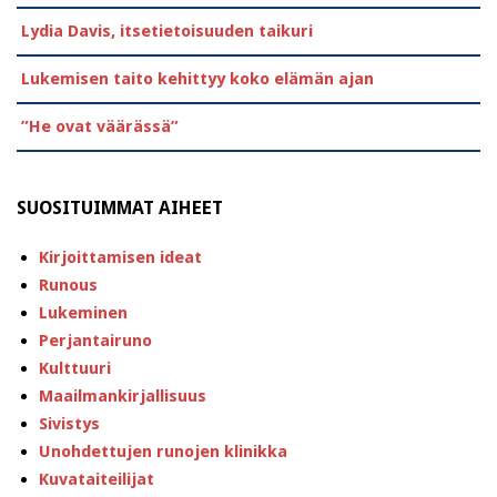
Lydia Davis, itsetietoisuuden taikuri
Lukemisen taito kehittyy koko elämän ajan
”He ovat väärässä”
SUOSITUIMMAT AIHEET
Kirjoittamisen ideat
Runous
Lukeminen
Perjantairuno
Kulttuuri
Maailmankirjallisuus
Sivistys
Unohdettujen runojen klinikka
Kuvataiteilijat