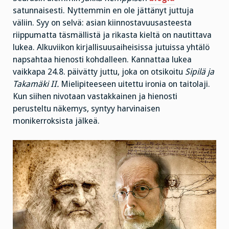
satunnaisesti. Nyttemmin en ole jättänyt juttuja
väliin. Syy on selvä: asian kiinnostavuusasteesta
riippumatta täsmällistä ja rikasta kieltä on nautittava
lukea. Alkuviikon kirjallisuusaiheisissa jutuissa yhtälö
napsahtaa hienosti kohdalleen. Kannattaa lukea
vaikkapa 24.8. päivätty juttu, joka on otsikoitu
Sipilä ja
Takamäki II.
Mielipiteeseen uitettu ironia on taitolaji.
Kun siihen nivotaan vastakkainen ja hienosti
perusteltu näkemys, syntyy harvinaisen
monikerroksista jälkeä.