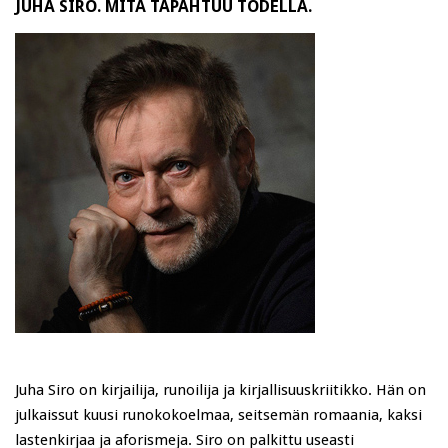
JUHA SIRO. MITÄ TAPAHTUU TODELLA.
Juha Siro on kirjailija, runoilija ja kirjallisuuskriitikko. Hän on
julkaissut kuusi runokokoelmaa, seitsemän romaania, kaksi
lastenkirjaa ja aforismeja. Siro on palkittu useasti