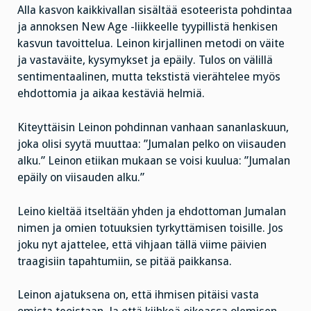
Alla kasvon kaikkivallan sisältää esoteerista pohdintaa
ja annoksen New Age -liikkeelle tyypillistä henkisen
kasvun tavoittelua. Leinon kirjallinen metodi on väite
ja vastaväite, kysymykset ja epäily. Tulos on välillä
sentimentaalinen, mutta tekstistä vierähtelee myös
ehdottomia ja aikaa kestäviä helmiä.
Kiteyttäisin Leinon pohdinnan vanhaan sananlaskuun,
joka olisi syytä muuttaa: ”Jumalan pelko on viisauden
alku.” Leinon etiikan mukaan se voisi kuulua: ”Jumalan
epäily on viisauden alku.”
Leino kieltää itseltään yhden ja ehdottoman Jumalan
nimen ja omien totuuksien tyrkyttämisen toisille. Jos
joku nyt ajattelee, että vihjaan tällä viime päivien
traagisiin tapahtumiin, se pitää paikkansa.
Leinon ajatuksena on, että ihmisen pitäisi vasta