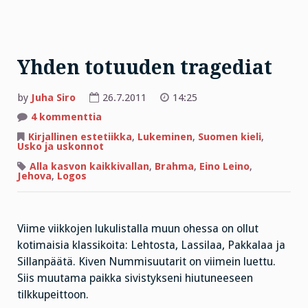
Yhden totuuden tragediat
by
Juha Siro
26.7.2011
14:25
artikkeliin
4 kommenttia
Yhden
totuuden
Kirjallinen estetiikka
,
Lukeminen
,
Suomen kieli
,
tragediat
Usko ja uskonnot
Alla kasvon kaikkivallan
,
Brahma
,
Eino Leino
,
Jehova
,
Logos
Viime viikkojen lukulistalla muun ohessa on ollut
kotimaisia klassikoita: Lehtosta, Lassilaa, Pakkalaa ja
Sillanpäätä. Kiven Nummisuutarit on viimein luettu.
Siis muutama paikka sivistykseni hiutuneeseen
tilkkupeittoon.