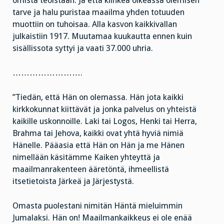
omista teoistaan. Ja että kiihkeä oikeassa olemisen
tarve ja halu puristaa maailma yhden totuuden
muottiin on tuhoisaa. Alla kasvon kaikkivallan
julkaistiin 1917. Muutamaa kuukautta ennen kuin
sisällissota syttyi ja vaati 37.000 uhria.
…………………….
”Tiedän, että Hän on olemassa. Hän jota kaikki
kirkkokunnat kiittävät ja jonka palvelus on yhteistä
kaikille uskonnoille. Laki tai Logos, Henki tai Herra,
Brahma tai Jehova, kaikki ovat yhtä hyviä nimiä
Hänelle. Pääasia että Hän on Hän ja me Hänen
nimellään käsitämme Kaiken yhteyttä
ja
maailmanrakenteen ääretöntä, ihmeellistä
itsetietoista Järkeä ja Järjestystä.
Omasta puolestani nimitän Häntä mieluimmin
Jumalaksi. Hän on! Maailmankaikkeus ei ole enää