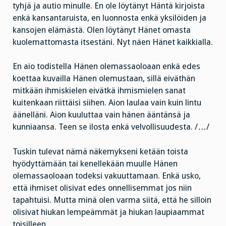
tyhjä ja autio minulle. En ole löytänyt Häntä kirjoista
enkä kansantaruista, en luonnosta enkä yksilöiden ja
kansojen elämästä. Olen löytänyt Hänet omasta
kuolemattomasta itsestäni. Nyt näen Hänet kaikkialla.
En aio todistella Hänen olemassaoloaan enkä edes
koettaa kuvailla Hänen olemustaan, sillä eiväthän
mitkään ihmiskielen eivätkä ihmismielen sanat
kuitenkaan riittäisi siihen. Aion laulaa vain kuin lintu
äänelläni. Aion kuuluttaa vain hänen ääntänsä ja
kunniaansa. Teen se ilosta enkä velvollisuudesta. /…/
Tuskin tulevat nämä näkemykseni ketään toista
hyödyttämään tai kenellekään muulle Hänen
olemassaoloaan todeksi vakuuttamaan. Enkä usko,
että ihmiset olisivat edes onnellisemmat jos niin
tapahtuisi. Mutta minä olen varma siitä, että he silloin
olisivat hiukan lempeämmät ja hiukan laupiaammat
toisilleen.