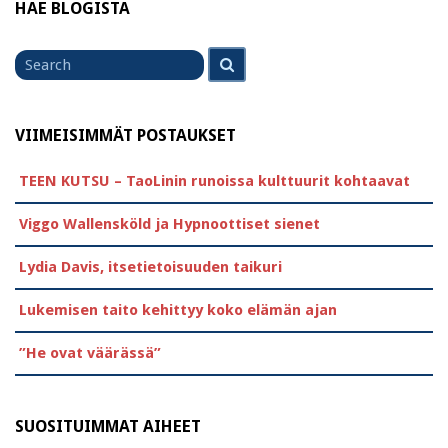
HAE BLOGISTA
Search
Search
for
VIIMEISIMMÄT POSTAUKSET
TEEN KUTSU – TaoLinin runoissa kulttuurit kohtaavat
Viggo Wallensköld ja Hypnoottiset sienet
Lydia Davis, itsetietoisuuden taikuri
Lukemisen taito kehittyy koko elämän ajan
”He ovat väärässä”
SUOSITUIMMAT AIHEET