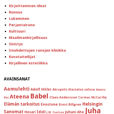
Kirjoittamisen ideat
Runous
Lukeminen
Perjantairuno
Kulttuuri
Maailmankirjallisuus
Sivistys
Unohdettujen runojen klinikka
Kuvataiteilijat
Kirjallinen estetiikka
AVAINSANAT
Aamulehti
Adolf Hitler
Akropolis
Alastalon salissa
Aleksis
Babel
Ateena
Claes Andersson
Cormac McCarthy
Kivi
Helsingin
Elämän tarkoitus
Enostone
Ernst Billgren
Juha
Sanomat
Idoli
Hesari
Juhani Aho
J.M. Coetzee