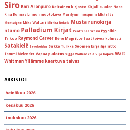
Siro
Kari Aronpuro
Keltainen kirjasto
Kirjallisuuden Nobel
Kirsi Kunnas
Linnun muotokuva
Marilynin hiuspinni
Michel de
Musta runokirja
Mika Waltari
Montaigne
Mirkka Rekola
Palladium Kirjat
ntamo
Pyynikin
Pentti Saarikoski
Raymond Carver
Trikoo
Réne Magritte
Saat toivoa kolmesti
Satakieli!
Suomen kirjailijaliitto
Sirkka Turkka
Savukeidas
Walt
Vapaa pudotus
Tommi Melender
Viggo Wallensköld
Viljo Kajava
Whitman
Yllämme kaartuva taivas
ARKISTOT
heinäkuu 2026
kesäkuu 2026
toukokuu 2026