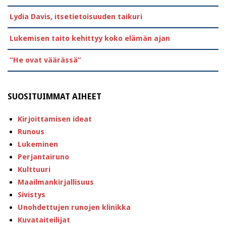
Lydia Davis, itsetietoisuuden taikuri
Lukemisen taito kehittyy koko elämän ajan
”He ovat väärässä”
SUOSITUIMMAT AIHEET
Kirjoittamisen ideat
Runous
Lukeminen
Perjantairuno
Kulttuuri
Maailmankirjallisuus
Sivistys
Unohdettujen runojen klinikka
Kuvataiteilijat