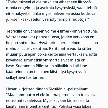
”Tarkoitukseni ei ole ratkaista aiheeseen liittyviä
monia ongelmia ja avoimia kysymyksiä, vaan tehdä
niitä näkyviksi, ehkä myös hälventää asiaa koskevan
julkisen keskustelun vääristyneimpiä muotoja.”
Teorioilla on vähäinen voima esimerkkiin verrattuna.
Väitteet vaativat perustelunsa, joiden verkkoon on
helppo sotkeutua. Hyvä tarina herää eloon ja sillä on
mahdollisuus vaikuttaa. Parituhatta vuotta sitten
muuan puusepän poika kertoi aina vertauksen, jotta
kovakalloisimmatkin ymmärtäisivät mistä on
kyse. Suorannan Piilottajan päiväkirja kaikkine
käänteineen on tällainen kiisteltyä kysymystä
selkiyttävä tositarina.
Hesari kirjoittaa tänään Sivuääniä -palstallaan:
”Maahanmuutto ei ole kuuma peruna vain tulevissa
eduskuntavaaleissa. Myös kevään kirjoissa sitä
käsitellään monelta kantilta.” Pohjiksi voisi lukea