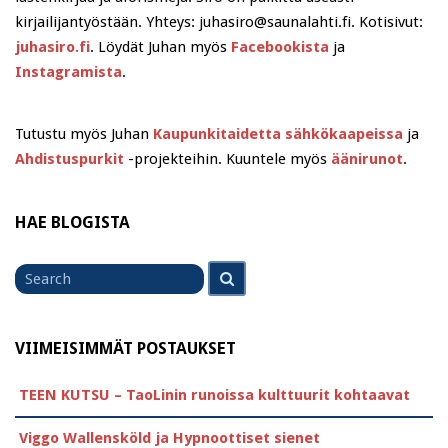
kirjailijantyöstään. Yhteys: juhasiro@saunalahti.fi. Kotisivut:
juhasiro.fi
. Löydät Juhan myös
Facebookista
ja
Instagramista
.
Tutustu myös Juhan
Kaupunkitaidetta sähkökaapeissa
ja
Ahdistuspurkit
-projekteihin. Kuuntele myös
äänirunot
.
HAE BLOGISTA
Search
Search
for
VIIMEISIMMÄT POSTAUKSET
TEEN KUTSU – TaoLinin runoissa kulttuurit kohtaavat
Viggo Wallensköld ja Hypnoottiset sienet