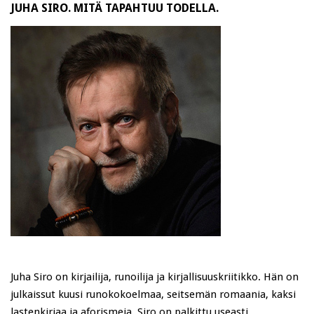
JUHA SIRO. MITÄ TAPAHTUU TODELLA.
Juha Siro on kirjailija, runoilija ja kirjallisuuskriitikko. Hän on
julkaissut kuusi runokokoelmaa, seitsemän romaania, kaksi
lastenkirjaa ja aforismeja. Siro on palkittu useasti