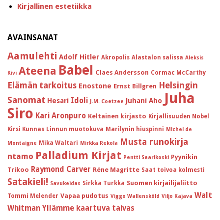
Kirjallinen estetiikka
AVAINSANAT
Aamulehti
Adolf Hitler
Akropolis
Alastalon salissa
Aleksis
Babel
Ateena
Claes Andersson
Cormac McCarthy
Kivi
Helsingin
Elämän tarkoitus
Enostone
Ernst Billgren
Juha
Sanomat
Idoli
Hesari
Juhani Aho
J.M. Coetzee
Siro
Kari Aronpuro
Keltainen kirjasto
Kirjallisuuden Nobel
Kirsi Kunnas
Linnun muotokuva
Marilynin hiuspinni
Michel de
Musta runokirja
Mika Waltari
Montaigne
Mirkka Rekola
Palladium Kirjat
ntamo
Pyynikin
Pentti Saarikoski
Raymond Carver
Trikoo
Réne Magritte
Saat toivoa kolmesti
Satakieli!
Suomen kirjailijaliitto
Sirkka Turkka
Savukeidas
Walt
Vapaa pudotus
Tommi Melender
Viggo Wallensköld
Viljo Kajava
Whitman
Yllämme kaartuva taivas