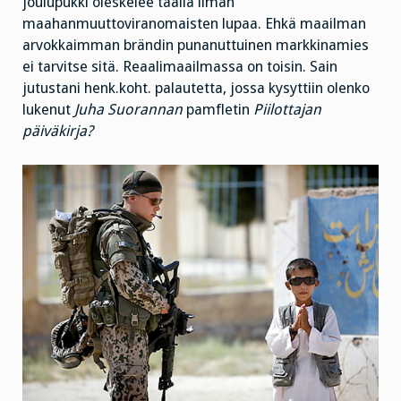
joulupukki oleskelee täällä ilman
maahanmuuttoviranomaisten lupaa. Ehkä maailman
arvokkaimman brändin punanuttuinen markkinamies
ei tarvitse sitä. Reaalimaailmassa on toisin. Sain
jutustani henk.koht. palautetta, jossa kysyttiin olenko
lukenut
Juha Suorannan
pamfletin
Piilottajan
päiväkirja?