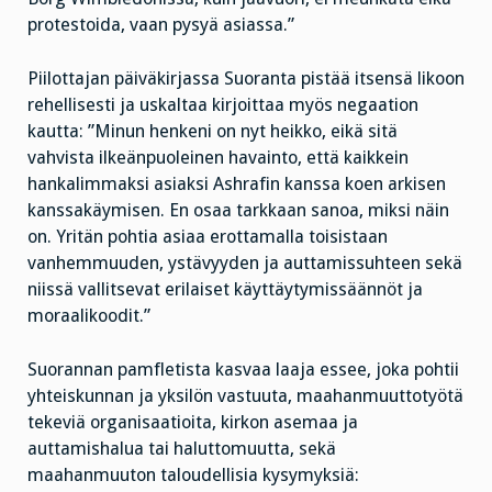
protestoida, vaan pysyä asiassa.”
Piilottajan päiväkirjassa Suoranta pistää itsensä likoon
rehellisesti ja uskaltaa kirjoittaa myös negaation
kautta: ”Minun henkeni on nyt heikko, eikä sitä
vahvista ilkeänpuoleinen havainto, että kaikkein
hankalimmaksi asiaksi Ashrafin kanssa koen arkisen
kanssakäymisen. En osaa tarkkaan sanoa, miksi näin
on. Yritän pohtia asiaa erottamalla toisistaan
vanhemmuuden, ystävyyden ja auttamissuhteen sekä
niissä vallitsevat erilaiset käyttäytymissäännöt ja
moraalikoodit.”
Suorannan pamfletista kasvaa laaja essee, joka pohtii
yhteiskunnan ja yksilön vastuuta, maahanmuuttotyötä
tekeviä organisaatioita, kirkon asemaa ja
auttamishalua tai haluttomuutta, sekä
maahanmuuton taloudellisia kysymyksiä: