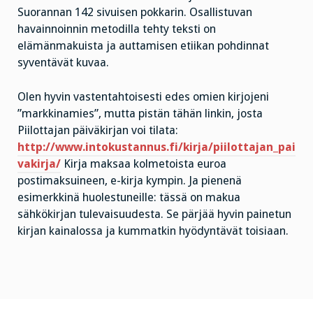
Suorannan 142 sivuisen pokkarin. Osallistuvan
havainnoinnin metodilla tehty teksti on
elämänmakuista ja auttamisen etiikan pohdinnat
syventävät kuvaa.
Olen hyvin vastentahtoisesti edes omien kirjojeni
”markkinamies”, mutta pistän tähän linkin, josta
Piilottajan päiväkirjan voi tilata:
http://www.intokustannus.fi/kirja/piilottajan_pai
vakirja/
Kirja maksaa kolmetoista euroa
postimaksuineen, e-kirja kympin. Ja pienenä
esimerkkinä huolestuneille: tässä on makua
sähkökirjan tulevaisuudesta. Se pärjää hyvin painetun
kirjan kainalossa ja kummatkin hyödyntävät toisiaan.