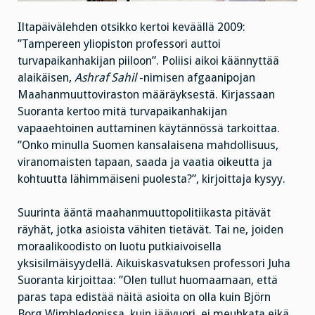
Iltapäivälehden otsikko kertoi keväällä 2009:
”Tampereen yliopiston professori auttoi
turvapaikanhakijan piiloon”. Poliisi aikoi käännyttää
alaikäisen,
Ashraf Sahil
-nimisen afgaanipojan
Maahanmuuttoviraston määräyksestä. Kirjassaan
Suoranta kertoo mitä turvapaikanhakijan
vapaaehtoinen auttaminen käytännössä tarkoittaa.
”Onko minulla Suomen kansalaisena mahdollisuus,
viranomaisten tapaan, saada ja vaatia oikeutta ja
kohtuutta lähimmäiseni puolesta?”, kirjoittaja kysyy.
Suurinta ääntä maahanmuuttopolitiikasta pitävät
räyhät, jotka asioista vähiten tietävät. Tai ne, joiden
moraalikoodisto on luotu putkiaivoisella
yksisilmäisyydellä. Aikuiskasvatuksen professori Juha
Suoranta kirjoittaa: ”Olen tullut huomaamaan, että
paras tapa edistää näitä asioita on olla kuin Björn
Borg Wimbledonissa, kuin jäävuori, ei meuhkata eikä