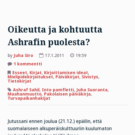
Oikeutta ja kohtuutta
Ashrafin puolesta?
by
Juha Siro
17.1.2011
19:59
artikkeliin
1 kommentti
Oikeutta
ja
Esseet
,
Kirjat
,
Kirjoittamisen ideat
,
kohtuutta
Mielipidekirjoitukset
,
Päiväkirjat
,
Sivistys
,
Ashrafin
Tietokirjat
puolesta?
Ashraf Sahil
,
Into pamfletti
,
Juha Suoranta
,
Maahanmuutto
,
Pakolaisen päiväkirja
,
Turvapaikanhakijat
Jutussani ennen joulua (21.12.) epäilin, että
suomalaiseen alkuperäiskulttuuriin kuulumaton