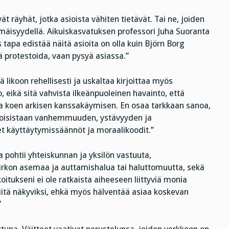
 räyhät, jotka asioista vähiten tietävät. Tai ne, joiden
ilmäisyydellä. Aikuiskasvatuksen professori Juha Suoranta
 tapa edistää näitä asioita on olla kuin Björn Borg
 protestoida, vaan pysyä asiassa.”
ä likoon rehellisesti ja uskaltaa kirjoittaa myös
 eikä sitä vahvista ilkeänpuoleinen havainto, että
sa koen arkisen kanssakäymisen. En osaa tarkkaan sanoa,
a toisistaan vanhemmuuden, ystävyyden ja
set käyttäytymissäännöt ja moraalikoodit.”
 pohtii yhteiskunnan ja yksilön vastuuta,
irkon asemaa ja auttamishalua tai haluttomuutta, sekä
tukseni ei ole ratkaista aiheeseen liittyviä monia
itä näkyviksi, ehkä myös hälventää asiaa koskevan
”