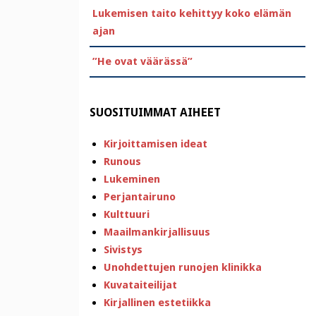
Lukemisen taito kehittyy koko elämän
ajan
”He ovat väärässä”
SUOSITUIMMAT AIHEET
Kirjoittamisen ideat
Runous
Lukeminen
Perjantairuno
Kulttuuri
Maailmankirjallisuus
Sivistys
Unohdettujen runojen klinikka
Kuvataiteilijat
Kirjallinen estetiikka