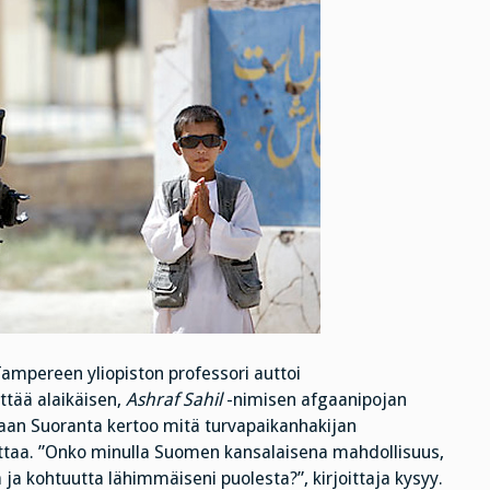
Tampereen yliopiston professori auttoi
yttää alaikäisen,
Ashraf Sahil
-nimisen afgaanipojan
an Suoranta kertoo mitä turvapaikanhakijan
ttaa. ”Onko minulla Suomen kansalaisena mahdollisuus,
ja kohtuutta lähimmäiseni puolesta?”, kirjoittaja kysyy.