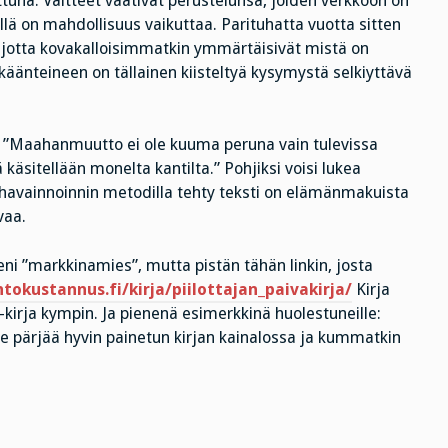
ttuna. Väitteet vaativat perustelunsa, joiden verkkoon on
llä on mahdollisuus vaikuttaa. Parituhatta vuotta sitten
 jotta kovakalloisimmatkin ymmärtäisivät mistä on
 käänteineen on tällainen kiisteltyä kysymystä selkiyttävä
n: ”Maahanmuutto ei ole kuuma peruna vain tulevissa
käsitellään monelta kantilta.” Pohjiksi voisi lukea
 havainnoinnin metodilla tehty teksti on elämänmakuista
vaa.
eni ”markkinamies”, mutta pistän tähän linkin, josta
tokustannus.fi/kirja/piilottajan_paivakirja/
Kirja
irja kympin. Ja pienenä esimerkkinä huolestuneille:
e pärjää hyvin painetun kirjan kainalossa ja kummatkin