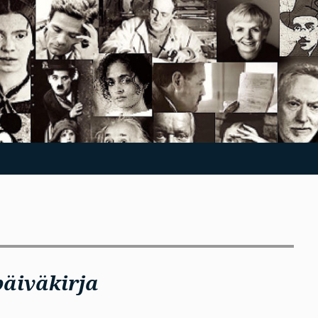
päiväkirja