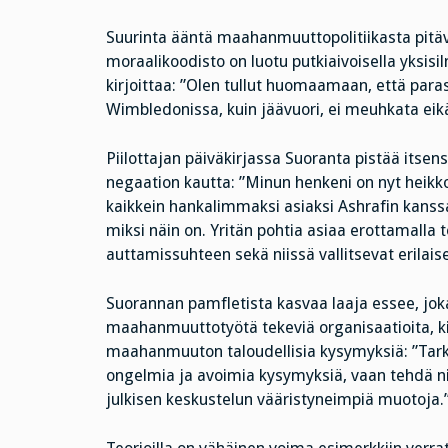
Suurinta ääntä maahanmuuttopolitiikasta pitävät
moraalikoodisto on luotu putkiaivoisella yksis
kirjoittaa: ”Olen tullut huomaamaan, että paras
Wimbledonissa, kuin jäävuori, ei meuhkata eikä
Piilottajan päiväkirjassa Suoranta pistää itsens
negaation kautta: ”Minun henkeni on nyt heikko,
kaikkein hankalimmaksi asiaksi Ashrafin kans
miksi näin on. Yritän pohtia asiaa erottamall
auttamissuhteen sekä niissä vallitsevat erilai
Suorannan pamfletista kasvaa laaja essee, joka
maahanmuuttotyötä tekeviä organisaatioita, k
maahanmuuton taloudellisia kysymyksiä: ”Tarkoi
ongelmia ja avoimia kysymyksiä, vaan tehdä ni
julkisen keskustelun vääristyneimpiä muotoja.