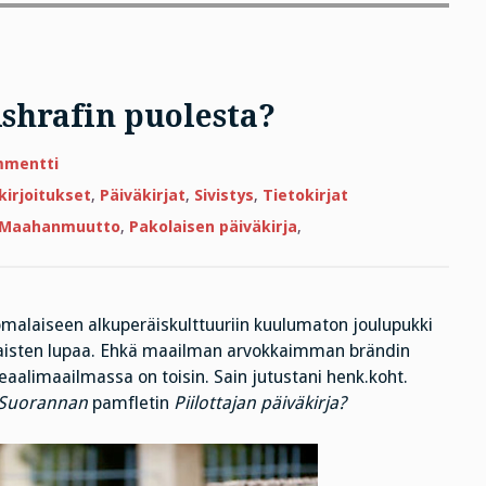
Ashrafin puolesta?
artikkeliin
mmentti
Oikeutta
ja
kirjoitukset
,
Päiväkirjat
,
Sivistys
,
Tietokirjat
kohtuutta
Ashrafin
Maahanmuutto
,
Pakolaisen päiväkirja
,
puolesta?
uomalaiseen alkuperäiskulttuuriin kuulumaton joulupukki
aisten lupaa. Ehkä maailman arvokkaimman brändin
eaalimaailmassa on toisin. Sain jutustani henk.koht.
 Suorannan
pamfletin
Piilottajan päiväkirja?