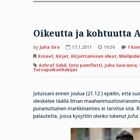
Oikeutta ja kohtuutta 
by
Juha Siro
17.1.2011
19:59
1 ko
Esseet
,
Kirjat
,
Kirjoittamisen ideat
,
Mielipide
Ashraf Sahil
,
Into pamfletti
,
Juha Suoranta
,
Turvapaikanhakijat
Jutussani ennen joulua (21.12.) epäilin, että s
oleskelee täällä ilman maahanmuuttoviranom
punanuttuinen markkinamies ei tarvitse sitä. R
palautetta, jossa kysyttiin olenko lukenut
Juha