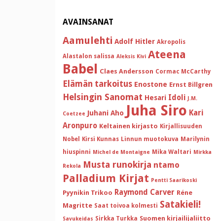
AVAINSANAT
Aamulehti
Adolf Hitler
Akropolis
Ateena
Alastalon salissa
Aleksis Kivi
Babel
Claes Andersson
Cormac McCarthy
Elämän tarkoitus
Enostone
Ernst Billgren
Helsingin Sanomat
Idoli
Hesari
J.M.
Juha Siro
Kari
Juhani Aho
Coetzee
Aronpuro
Keltainen kirjasto
Kirjallisuuden
Nobel
Kirsi Kunnas
Linnun muotokuva
Marilynin
hiuspinni
Mika Waltari
Michel de Montaigne
Mirkka
Musta runokirja
ntamo
Rekola
Palladium Kirjat
Pentti Saarikoski
Raymond Carver
Pyynikin Trikoo
Réne
Satakieli!
Magritte
Saat toivoa kolmesti
Suomen kirjailijaliitto
Sirkka Turkka
Savukeidas