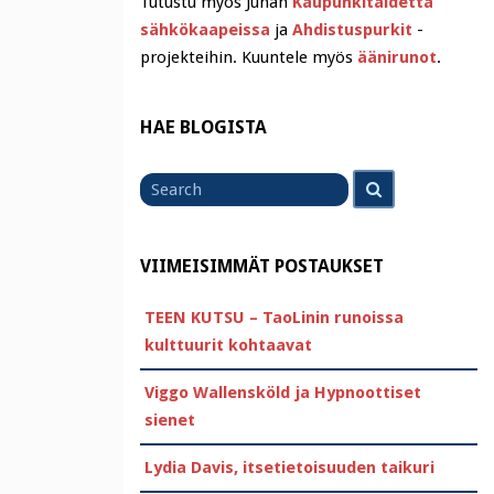
Tutustu myös Juhan
Kaupunkitaidetta
sähkökaapeissa
ja
Ahdistuspurkit
-
projekteihin. Kuuntele myös
äänirunot
.
HAE BLOGISTA
Search
Search
for
VIIMEISIMMÄT POSTAUKSET
TEEN KUTSU – TaoLinin runoissa
kulttuurit kohtaavat
Viggo Wallensköld ja Hypnoottiset
sienet
Lydia Davis, itsetietoisuuden taikuri