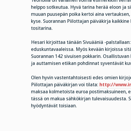
Teorioilla on vähäinen voima esimerkkiin verra
helppo sotkeutua. Hyvä tarina herää eloon ja si
muuan puusepän poika kertoi aina vertauksen,
kyse. Suorannan Piilottajan päiväkirja kaikkine
tositarina.
Hesari kirjoittaa tänään Sivuääniä -palstallaa
eduskuntavaaleissa. Myös kevään kirjoissa sitä 
Suorannan 142 sivuisen pokkarin. Osallistuvan
ja auttamisen etiikan pohdinnat syventävät ku
Olen hyvin vastentahtoisesti edes omien kirjoj
Piilottajan päiväkirjan voi tilata:
http://www.in
maksaa kolmetoista euroa postimaksuineen, e-k
tässä on makua sähkökirjan tulevaisuudesta. S
hyödyntävät toisiaan.