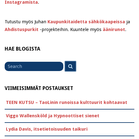
Instagramista
.
Tutustu myös Juhan
Kaupunkitaidetta sähkökaapeissa
ja
Ahdistuspurkit
-projekteihin. Kuuntele myös
äänirunot
.
HAE BLOGISTA
Search
Search
for
VIIMEISIMMÄT POSTAUKSET
TEEN KUTSU – TaoLinin runoissa kulttuurit kohtaavat
Viggo Wallensköld ja Hypnoottiset sienet
Lydia Davis, itsetietoisuuden taikuri