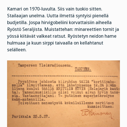
Kamari on 1970-luvulta. Siis vain tuokio sitten.
Stailaajan unelma. Uutta ilmettä syntyisi pienellä
budjetilla. Jospa hirvigobeliini korvattaisiin aiheella
Ryöstö Seraljista. Muistattehan: minareettien tornit ja
yössä kiitävät valkeat ratsut. Ryöstetyn neidon hame
hulmuaa ja kuun sirppi taivaalla on kellahtanut
selälleen.