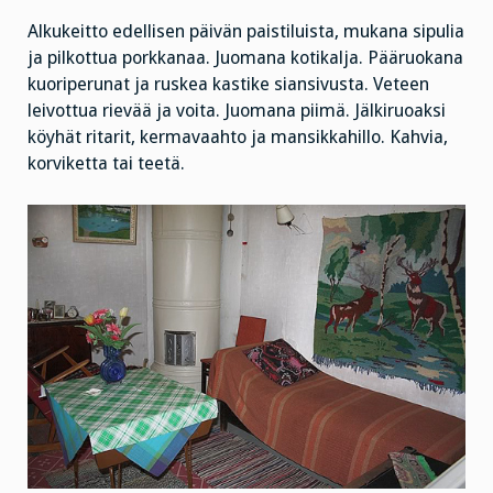
Alkukeitto edellisen päivän paistiluista, mukana sipulia
ja pilkottua porkkanaa. Juomana kotikalja. Pääruokana
kuoriperunat ja ruskea kastike siansivusta. Veteen
leivottua rievää ja voita. Juomana piimä. Jälkiruoaksi
köyhät ritarit, kermavaahto ja mansikkahillo. Kahvia,
korviketta tai teetä.