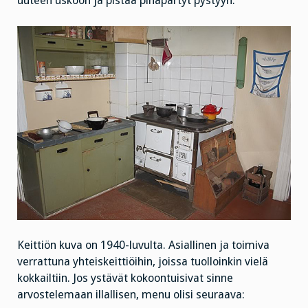
uuteen uskoon ja pistää pihapartyt pystyyn.
Keittiön kuva on 1940-luvulta. Asiallinen ja toimiva
verrattuna yhteiskeittiöihin, joissa tuolloinkin vielä
kokkailtiin. Jos ystävät kokoontuisivat sinne
arvostelemaan illallisen, menu olisi seuraava: