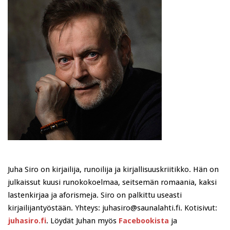
Juha Siro on kirjailija, runoilija ja kirjallisuuskriitikko. Hän on
julkaissut kuusi runokokoelmaa, seitsemän romaania, kaksi
lastenkirjaa ja aforismeja. Siro on palkittu useasti
kirjailijantyöstään. Yhteys: juhasiro@saunalahti.fi. Kotisivut:
juhasiro.fi
. Löydät Juhan myös
Facebookista
ja