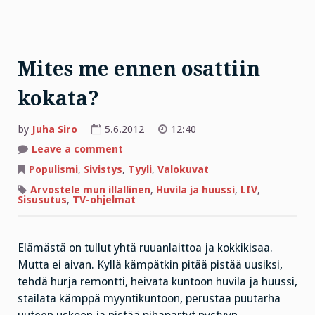
Mites me ennen osattiin
kokata?
by
Juha Siro
5.6.2012
12:40
on
Leave a comment
Mites
me
Populismi
,
Sivistys
,
Tyyli
,
Valokuvat
ennen
osattiin
Arvostele mun illallinen
,
Huvila ja huussi
,
LIV
,
kokata?
Sisusutus
,
TV-ohjelmat
Elämästä on tullut yhtä ruuanlaittoa ja kokkikisaa.
Mutta ei aivan. Kyllä kämpätkin pitää pistää uusiksi,
tehdä hurja remontti, heivata kuntoon huvila ja huussi,
stailata kämppä myyntikuntoon, perustaa puutarha