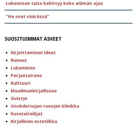
Lukemisen taito kehittyy koko elämän ajan
”He ovat väärässä”
SUOSITUIMMAT AIHEET
Kirjoittamisen ideat
Runous
Lukeminen
Perjantairuno
Kulttuuri
Maailmankirjallisuus
Sivistys
Unohdettujen runojen klinikka
Kuvataiteilijat
Kirjallinen estetiikka