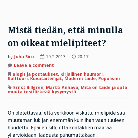
Mistä tiedän, että minulla
on oikeat mielipiteet?
by
Juha Siro
19.2.2013
20:17
on
Leave a comment
Mistä
tiedän,
Blogit ja postaukset
,
Kirjallinen huumori
,
että
Kulttuuri
,
Kuvataiteilijat
,
Moderni taide
,
Populismi
minulla
on
Ernst Billgren
,
Martti Anhava
,
Mitä on taide ja sata
oikeat
muuta tositärkeää kysymystä
mielipiteet?
On oletettavaa, että verkkoon viskattu mielipide saa
muutaman lukijan enemmän kuin ihan vaan tuuleen
huudettu. Epäilen silti, että kontaktien määrää
yliarvioidaan, laadusta puhumattakaan.