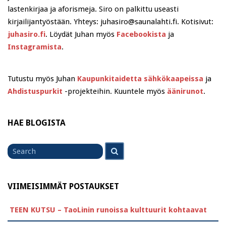
lastenkirjaa ja aforismeja. Siro on palkittu useasti
kirjailijantyöstään. Yhteys: juhasiro@saunalahti.fi. Kotisivut:
juhasiro.fi
. Löydät Juhan myös
Facebookista
ja
Instagramista
.
Tutustu myös Juhan
Kaupunkitaidetta sähkökaapeissa
ja
Ahdistuspurkit
-projekteihin. Kuuntele myös
äänirunot
.
HAE BLOGISTA
Search
Search
for
VIIMEISIMMÄT POSTAUKSET
TEEN KUTSU – TaoLinin runoissa kulttuurit kohtaavat