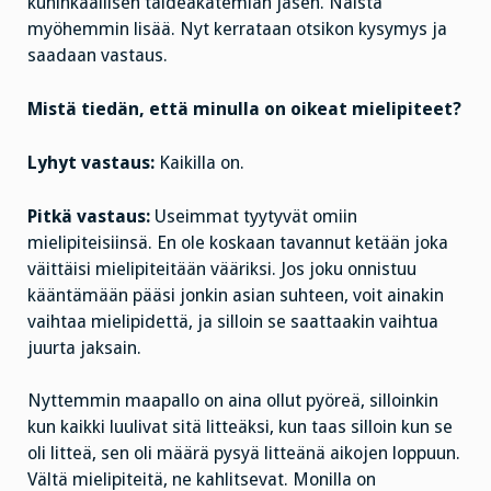
kuninkaallisen taideakatemian jäsen. Näistä
myöhemmin lisää. Nyt kerrataan otsikon kysymys ja
saadaan vastaus.
Mistä tiedän, että minulla on oikeat mielipiteet?
Lyhyt vastaus:
Kaikilla on.
Pitkä vastaus:
Useimmat tyytyvät omiin
mielipiteisiinsä. En ole koskaan tavannut ketään joka
väittäisi mielipiteitään vääriksi. Jos joku onnistuu
kääntämään pääsi jonkin asian suhteen, voit ainakin
vaihtaa mielipidettä, ja silloin se saattaakin vaihtua
juurta jaksain.
Nyttemmin maapallo on aina ollut pyöreä, silloinkin
kun kaikki luulivat sitä litteäksi, kun taas silloin kun se
oli litteä, sen oli määrä pysyä litteänä aikojen loppuun.
Vältä mielipiteitä, ne kahlitsevat. Monilla on