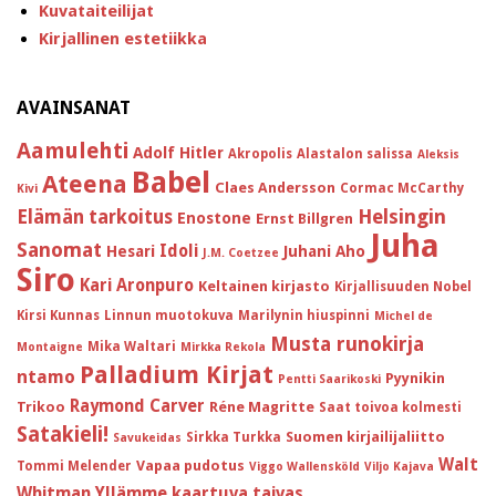
Kuvataiteilijat
Kirjallinen estetiikka
AVAINSANAT
Aamulehti
Adolf Hitler
Akropolis
Alastalon salissa
Aleksis
Babel
Ateena
Claes Andersson
Cormac McCarthy
Kivi
Helsingin
Elämän tarkoitus
Enostone
Ernst Billgren
Juha
Sanomat
Idoli
Hesari
Juhani Aho
J.M. Coetzee
Siro
Kari Aronpuro
Keltainen kirjasto
Kirjallisuuden Nobel
Kirsi Kunnas
Linnun muotokuva
Marilynin hiuspinni
Michel de
Musta runokirja
Mika Waltari
Montaigne
Mirkka Rekola
Palladium Kirjat
ntamo
Pyynikin
Pentti Saarikoski
Raymond Carver
Trikoo
Réne Magritte
Saat toivoa kolmesti
Satakieli!
Suomen kirjailijaliitto
Sirkka Turkka
Savukeidas
Walt
Vapaa pudotus
Tommi Melender
Viggo Wallensköld
Viljo Kajava
Whitman
Yllämme kaartuva taivas