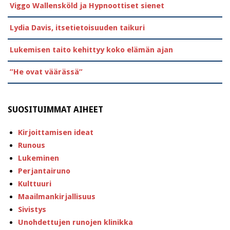
Viggo Wallensköld ja Hypnoottiset sienet
Lydia Davis, itsetietoisuuden taikuri
Lukemisen taito kehittyy koko elämän ajan
”He ovat väärässä”
SUOSITUIMMAT AIHEET
Kirjoittamisen ideat
Runous
Lukeminen
Perjantairuno
Kulttuuri
Maailmankirjallisuus
Sivistys
Unohdettujen runojen klinikka