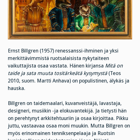
Ernst Billgren (1957) renessanssi-ihminen ja yksi
merkittävimmistä ruotsalaisista nykytaiteen
vaikuttajista osaa vastata. Hänen kirjansa
Mitä on
taide ja sata muuta tositärkeätä kysymystä
(Teos
2010, suom. Martti Anhava) on populistinen, älykäs ja
hauska.
Billgren on taidemaalari, kuvanveistäjä, lavastaja,
designeri, musiikin -ja elokuvantekijä. Ja tietysti hän
on perehtynyt arkkitehtuuriin ja osaa kirjoittaa. Pikku
juttu, vastaavaa osaa moni muukin. Mutta Billgren on
myös erinomainen tenniksenpelaaja ja Ruotsin