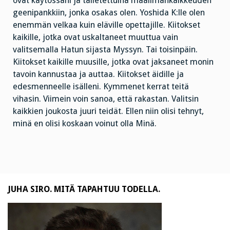
ovat käytössäni ja talletettuina maailmankaikkeuden
geenipankkiin, jonka osakas olen. Yoshida K:lle olen
enemmän velkaa kuin eläville opettajille. Kiitokset
kaikille, jotka ovat uskaltaneet muuttua vain
valitsemalla Hatun sijasta Myssyn. Tai toisinpäin.
Kiitokset kaikille muusille, jotka ovat jaksaneet monin
tavoin kannustaa ja auttaa. Kiitokset äidille ja
edesmenneelle isälleni. Kymmenet kerrat teitä
vihasin. Viimein voin sanoa, että rakastan. Valitsin
kaikkien joukosta juuri teidät. Ellen niin olisi tehnyt,
minä en olisi koskaan voinut olla Minä.
JUHA SIRO. MITÄ TAPAHTUU TODELLA.