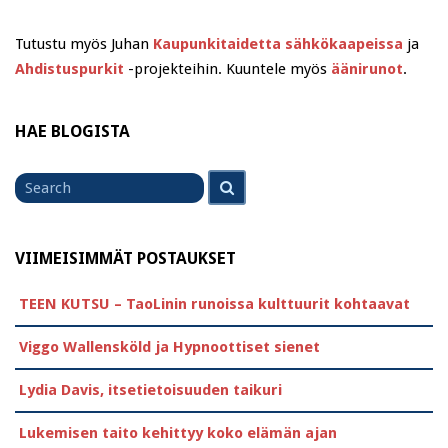
Tutustu myös Juhan
Kaupunkitaidetta sähkökaapeissa
ja
Ahdistuspurkit
-projekteihin. Kuuntele myös
äänirunot
.
HAE BLOGISTA
Search
Search
for
VIIMEISIMMÄT POSTAUKSET
TEEN KUTSU – TaoLinin runoissa kulttuurit kohtaavat
Viggo Wallensköld ja Hypnoottiset sienet
Lydia Davis, itsetietoisuuden taikuri
Lukemisen taito kehittyy koko elämän ajan