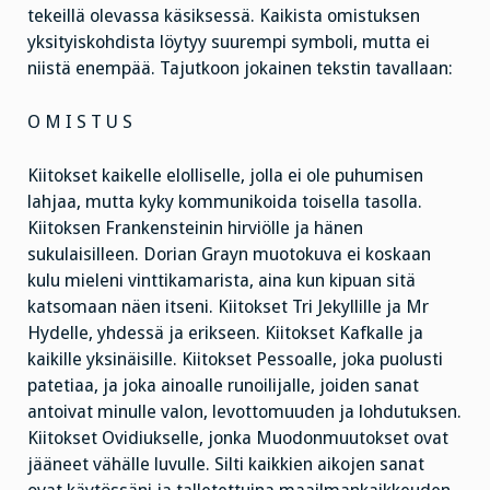
tekeillä olevassa käsiksessä. Kaikista omistuksen
yksityiskohdista löytyy suurempi symboli, mutta ei
niistä enempää. Tajutkoon jokainen tekstin tavallaan:
O M I S T U S
Kiitokset kaikelle elolliselle, jolla ei ole puhumisen
lahjaa, mutta kyky kommunikoida toisella tasolla.
Kiitoksen Frankensteinin hirviölle ja hänen
sukulaisilleen. Dorian Grayn muotokuva ei koskaan
kulu mieleni vinttikamarista, aina kun kipuan sitä
katsomaan näen itseni. Kiitokset Tri Jekyllille ja Mr
Hydelle, yhdessä ja erikseen. Kiitokset Kafkalle ja
kaikille yksinäisille. Kiitokset Pessoalle, joka puolusti
patetiaa, ja joka ainoalle runoilijalle, joiden sanat
antoivat minulle valon, levottomuuden ja lohdutuksen.
Kiitokset Ovidiukselle, jonka Muodonmuutokset ovat
jääneet vähälle luvulle. Silti kaikkien aikojen sanat