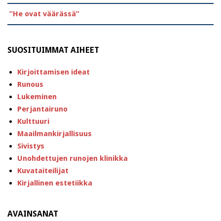
”He ovat väärässä”
SUOSITUIMMAT AIHEET
Kirjoittamisen ideat
Runous
Lukeminen
Perjantairuno
Kulttuuri
Maailmankirjallisuus
Sivistys
Unohdettujen runojen klinikka
Kuvataiteilijat
Kirjallinen estetiikka
AVAINSANAT