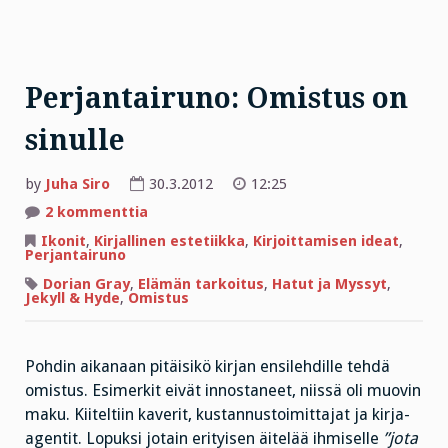
Perjantairuno: Omistus on
sinulle
by
Juha Siro
30.3.2012
12:25
artikkeliin
2 kommenttia
Perjantairuno:
Omistus
Ikonit
,
Kirjallinen estetiikka
,
Kirjoittamisen ideat
,
on
Perjantairuno
sinulle
Dorian Gray
,
Elämän tarkoitus
,
Hatut ja Myssyt
,
Jekyll & Hyde
,
Omistus
Pohdin aikanaan pitäisikö kirjan ensilehdille tehdä
omistus. Esimerkit eivät innostaneet, niissä oli muovin
maku. Kiiteltiin kaverit, kustannustoimittajat ja kirja-
agentit. Lopuksi jotain erityisen äitelää ihmiselle
”jota