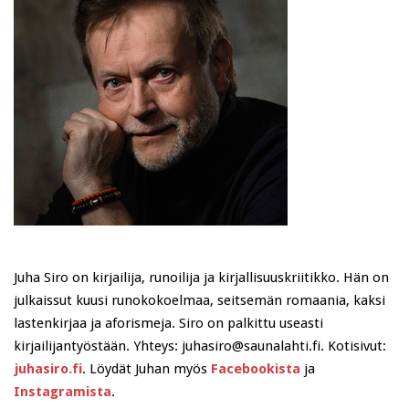
Juha Siro on kirjailija, runoilija ja kirjallisuuskriitikko. Hän on
julkaissut kuusi runokokoelmaa, seitsemän romaania, kaksi
lastenkirjaa ja aforismeja. Siro on palkittu useasti
kirjailijantyöstään. Yhteys: juhasiro@saunalahti.fi. Kotisivut:
juhasiro.fi
. Löydät Juhan myös
Facebookista
ja
Instagramista
.