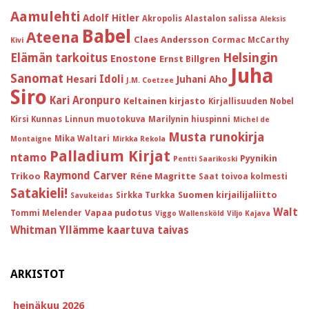
Aamulehti
Adolf Hitler
Akropolis
Alastalon salissa
Aleksis
Babel
Ateena
Claes Andersson
Cormac McCarthy
Kivi
Helsingin
Elämän tarkoitus
Enostone
Ernst Billgren
Juha
Sanomat
Idoli
Hesari
Juhani Aho
J.M. Coetzee
Siro
Kari Aronpuro
Keltainen kirjasto
Kirjallisuuden Nobel
Kirsi Kunnas
Linnun muotokuva
Marilynin hiuspinni
Michel de
Musta runokirja
Mika Waltari
Montaigne
Mirkka Rekola
Palladium Kirjat
ntamo
Pyynikin
Pentti Saarikoski
Raymond Carver
Trikoo
Réne Magritte
Saat toivoa kolmesti
Satakieli!
Suomen kirjailijaliitto
Sirkka Turkka
Savukeidas
Walt
Vapaa pudotus
Tommi Melender
Viggo Wallensköld
Viljo Kajava
Whitman
Yllämme kaartuva taivas
ARKISTOT
heinäkuu 2026