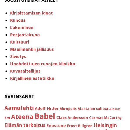
SUOSITUIMMAT AIHEET
Kirjoittamisen ideat
Runous
Lukeminen
Perjantairuno
Kulttuuri
Maailmankirjallisuus
Sivistys
Unohdettujen runojen klinikka
Kuvataiteilijat
Kirjallinen estetiikka
AVAINSANAT
Aamulehti
Adolf Hitler
Akropolis
Alastalon salissa
Aleksis
Babel
Ateena
Claes Andersson
Cormac McCarthy
Kivi
Helsingin
Elämän tarkoitus
Enostone
Ernst Billgren