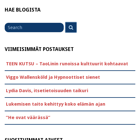
HAE BLOGISTA
Search
Search
for
VIIMEISIMMÄT POSTAUKSET
TEEN KUTSU – TaoLinin runoissa kulttuurit kohtaavat
Viggo Wallensköld ja Hypnoottiset sienet
Lydia Davis, itsetietoisuuden taikuri
Lukemisen taito kehittyy koko elämän ajan
”He ovat väärässä”