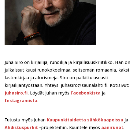
Juha Siro on kirjailija, runoilija ja kirjallisuuskriitikko. Hän on
julkaissut kuusi runokokoelmaa, seitsemän romaania, kaksi
lastenkirjaa ja aforismeja. Siro on palkittu useasti
kirjailijantyöstään. Yhteys: juhasiro@saunalahti.fi. Kotisivut:
juhasiro.fi
. Löydät Juhan myös
Facebookista
ja
Instagramista
.
Tutustu myös Juhan
Kaupunkitaidetta sähkökaapeissa
ja
Ahdistuspurkit
-projekteihin. Kuuntele myös
äänirunot
.