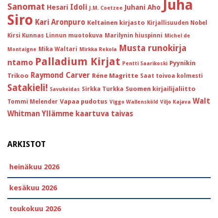
Juha
Sanomat
Idoli
Hesari
Juhani Aho
J.M. Coetzee
Siro
Kari Aronpuro
Keltainen kirjasto
Kirjallisuuden Nobel
Kirsi Kunnas
Linnun muotokuva
Marilynin hiuspinni
Michel de
Musta runokirja
Mika Waltari
Montaigne
Mirkka Rekola
Palladium Kirjat
ntamo
Pyynikin
Pentti Saarikoski
Raymond Carver
Trikoo
Réne Magritte
Saat toivoa kolmesti
Satakieli!
Suomen kirjailijaliitto
Sirkka Turkka
Savukeidas
Walt
Vapaa pudotus
Tommi Melender
Viggo Wallensköld
Viljo Kajava
Whitman
Yllämme kaartuva taivas
ARKISTOT
heinäkuu 2026
kesäkuu 2026
toukokuu 2026