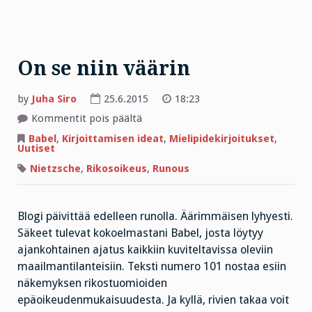
On se niin väärin
by
Juha Siro
25.6.2015
18:23
artikkelissa
Kommentit pois päältä
On
se
Babel
,
Kirjoittamisen ideat
,
Mielipidekirjoitukset
,
niin
Uutiset
väärin
Nietzsche
,
Rikosoikeus
,
Runous
Blogi päivittää edelleen runolla. Äärimmäisen lyhyesti.
Säkeet tulevat kokoelmastani Babel, josta löytyy
ajankohtainen ajatus kaikkiin kuviteltavissa oleviin
maailmantilanteisiin. Teksti numero 101 nostaa esiin
näkemyksen rikostuomioiden
epäoikeudenmukaisuudesta. Ja kyllä, rivien takaa voit