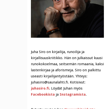
Juha Siro on kirjailija, runoilija ja
kirjallisuuskriitikko. Hän on julkaissut kuusi
runokokoelmaa, seitsemän romaania, kaksi
lastenkirjaa ja aforismeja. Siro on palkittu
useasti kirjailijantyöstään. Yhteys:
juhasiro@saunalahti.fi. Kotisivut:
juhasiro.fi
. Löydät Juhan myös
Facebookista
ja
Instagramista
.