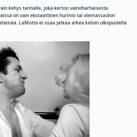
vain kehys tarinalle, joka kertoo vainoharhaisesta
päissä on vain ekstaattinen hurmio tai olemassaolon
ta elämää. LaMotta ei osaa jatkaa arkea kehän ulkopuolella