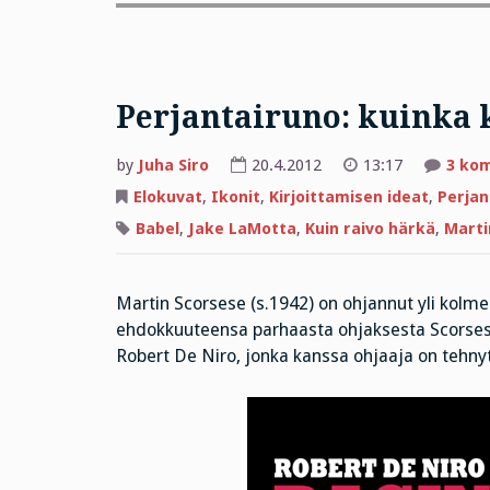
Perjantairuno: kuinka 
by
Juha Siro
20.4.2012
13:17
3 ko
Elokuvat
,
Ikonit
,
Kirjoittamisen ideat
,
Perjan
Babel
,
Jake LaMotta
,
Kuin raivo härkä
,
Marti
Martin Scorsese (s.1942) on ohjannut yli ko
ehdokkuuteensa parhaasta ohjaksesta Scorsese
Robert De Niro, jonka kanssa ohjaaja on tehny