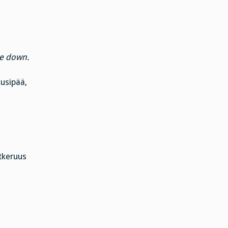
e down.
usipää,
tkeruus