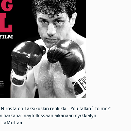
rosta on Taksikuskin repliikki: ”You talkin´ to me?”
in härkänä” näytellessään aikanaan nyrkkeilyn
e LaMottaa.