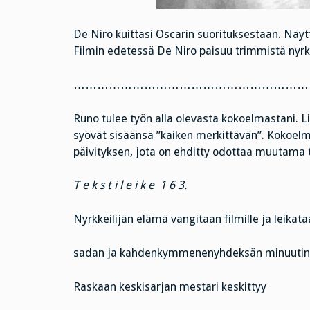
De Niro kuittasi Oscarin suorituksestaan. Näytt
Filmin edetessä De Niro paisuu trimmistä nyrkk
……………………………………………………
Runo tulee työn alla olevasta kokoelmastani. Lik
syövät sisäänsä ”kaiken merkittävän”. Kokoel
päivityksen, jota on ehditty odottaa muutama 
T e k s t i l e i k e 1 6 3.
Nyrkkeilijän elämä vangitaan filmille ja leikat
sadan ja kahdenkymmenenyhdeksän minuutin 
Raskaan keskisarjan mestari keskittyy