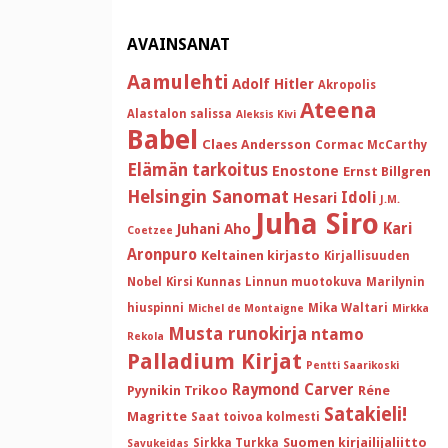
AVAINSANAT
Aamulehti
Adolf Hitler
Akropolis
Ateena
Alastalon salissa
Aleksis Kivi
Babel
Claes Andersson
Cormac McCarthy
Elämän tarkoitus
Enostone
Ernst Billgren
Helsingin Sanomat
Idoli
Hesari
J.M.
Juha Siro
Kari
Juhani Aho
Coetzee
Aronpuro
Keltainen kirjasto
Kirjallisuuden
Nobel
Kirsi Kunnas
Linnun muotokuva
Marilynin
hiuspinni
Mika Waltari
Michel de Montaigne
Mirkka
Musta runokirja
ntamo
Rekola
Palladium Kirjat
Pentti Saarikoski
Raymond Carver
Pyynikin Trikoo
Réne
Satakieli!
Magritte
Saat toivoa kolmesti
Suomen kirjailijaliitto
Sirkka Turkka
Savukeidas