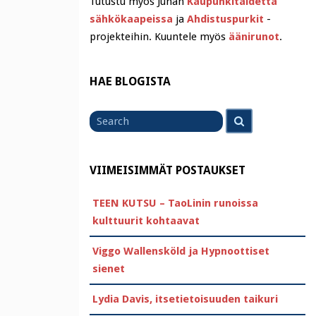
Tutustu myös Juhan
Kaupunkitaidetta
sähkökaapeissa
ja
Ahdistuspurkit
-
projekteihin. Kuuntele myös
äänirunot
.
HAE BLOGISTA
Search
Search
for
VIIMEISIMMÄT POSTAUKSET
TEEN KUTSU – TaoLinin runoissa
kulttuurit kohtaavat
Viggo Wallensköld ja Hypnoottiset
sienet
Lydia Davis, itsetietoisuuden taikuri