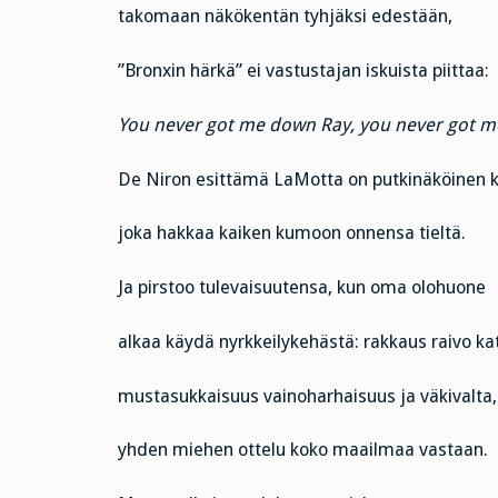
takomaan näkökentän tyhjäksi edestään,
”Bronxin härkä” ei vastustajan iskuista piittaa:
You never got me down Ray, you never got m
De Niron esittämä LaMotta on putkinäköinen k
joka hakkaa kaiken kumoon onnensa tieltä.
Ja pirstoo tulevaisuutensa, kun oma olohuone
alkaa käydä nyrkkeilykehästä: rakkaus raivo ka
mustasukkaisuus vainoharhaisuus ja väkivalta,
yhden miehen ottelu koko maailmaa vastaan.