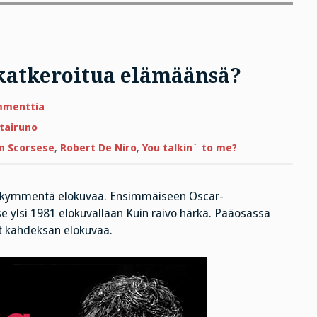
katkeroitua elämäänsä?
artikkeliin
mmenttia
Perjantairuno:
kuinka
tairuno
katkeroitua
elämäänsä?
n Scorsese
,
Robert De Niro
,
You talkin´ to me?
lmekymmentä elokuvaa. Ensimmäiseen Oscar-
 ylsi 1981 elokuvallaan Kuin raivo härkä. Pääosassa
t kahdeksan elokuvaa.