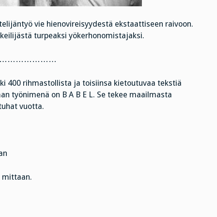
elijäntyö vie hienovireisyydestä ekstaattiseen raivoon.
eilijästä turpeaksi yökerhonomistajaksi.
…………………
i 400 rihmastollista ja toisiinsa kietoutuvaa tekstiä
man työnimenä on B A B E L. Se tekee maailmasta
tuhat vuotta.
aan
mittaan.