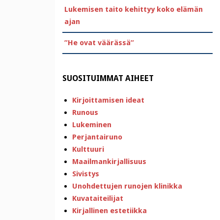
Lukemisen taito kehittyy koko elämän
ajan
”He ovat väärässä”
SUOSITUIMMAT AIHEET
Kirjoittamisen ideat
Runous
Lukeminen
Perjantairuno
Kulttuuri
Maailmankirjallisuus
Sivistys
Unohdettujen runojen klinikka
Kuvataiteilijat
Kirjallinen estetiikka