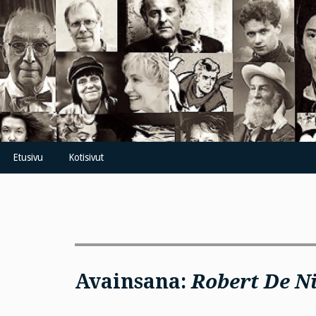
Skip
to
content
Etusivu
Kotisivut
Avainsana:
Robert De N