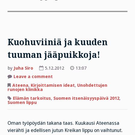
Kuohuviiniä ja kuuden
tuuman jääpuikkoja!
by
Juha Siro
5.12.2012
13:07
on
Leave a comment
Kuohuviiniä
ja
Ateena
,
Kirjoittamisen ideat
,
Unohdettujen
kuuden
runojen klinikka
tuuman
jääpuikkoja!
Elämän tarkoitus
,
Suomen itsenäisyyspäivä 2012
,
Suomen lippu
Oman työpöydän takana taas. Kuukausi Ateenassa
vierähti ja edellisen jutun Kreikan lippu on vaihtunut.