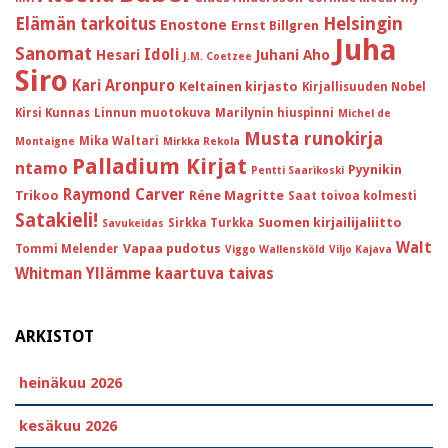
Helsingin
Elämän tarkoitus
Enostone
Ernst Billgren
Juha
Sanomat
Idoli
Hesari
Juhani Aho
J.M. Coetzee
Siro
Kari Aronpuro
Keltainen kirjasto
Kirjallisuuden Nobel
Kirsi Kunnas
Linnun muotokuva
Marilynin hiuspinni
Michel de
Musta runokirja
Mika Waltari
Montaigne
Mirkka Rekola
Palladium Kirjat
ntamo
Pyynikin
Pentti Saarikoski
Raymond Carver
Trikoo
Réne Magritte
Saat toivoa kolmesti
Satakieli!
Suomen kirjailijaliitto
Sirkka Turkka
Savukeidas
Walt
Vapaa pudotus
Tommi Melender
Viggo Wallensköld
Viljo Kajava
Whitman
Yllämme kaartuva taivas
ARKISTOT
heinäkuu 2026
kesäkuu 2026