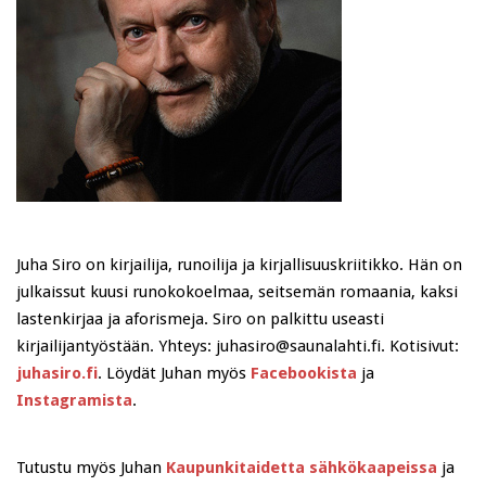
Juha Siro on kirjailija, runoilija ja kirjallisuuskriitikko. Hän on
julkaissut kuusi runokokoelmaa, seitsemän romaania, kaksi
lastenkirjaa ja aforismeja. Siro on palkittu useasti
kirjailijantyöstään. Yhteys: juhasiro@saunalahti.fi. Kotisivut:
juhasiro.fi
. Löydät Juhan myös
Facebookista
ja
Instagramista
.
Tutustu myös Juhan
Kaupunkitaidetta sähkökaapeissa
ja