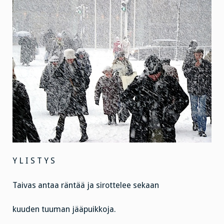
Y L I S T Y S
Taivas antaa räntää ja sirottelee sekaan
kuuden tuuman jääpuikkoja.