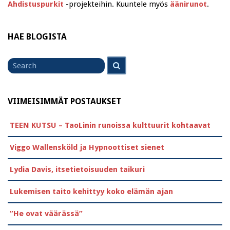
Ahdistuspurkit
-projekteihin. Kuuntele myös
äänirunot
.
HAE BLOGISTA
Search
Search
for
VIIMEISIMMÄT POSTAUKSET
TEEN KUTSU – TaoLinin runoissa kulttuurit kohtaavat
Viggo Wallensköld ja Hypnoottiset sienet
Lydia Davis, itsetietoisuuden taikuri
Lukemisen taito kehittyy koko elämän ajan
”He ovat väärässä”