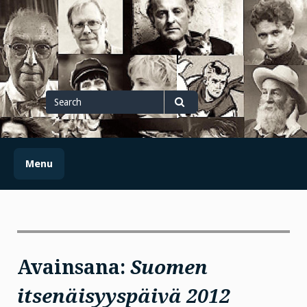
Skip
to
content
Search
for
Search
Menu
Avainsana:
Suomen
itsenäisyyspäivä 2012