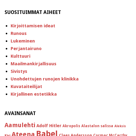
SUOSITUIMMAT AIHEET
Kirjoittamisen ideat
Runous
Lukeminen
Perjantairuno
Kulttuuri
Maailmankirjallisuus
Sivistys
Unohdettujen runojen klinikka
Kuvataiteilijat
Kirjallinen estetiikka
AVAINSANAT
Aamulehti
Adolf Hitler
Akropolis
Alastalon salissa
Aleksis
Babel
Ateena
Claes Andersson
Cormac McCarthy
Kivi