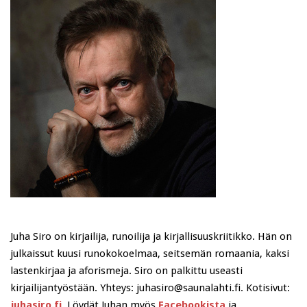
Juha Siro on kirjailija, runoilija ja kirjallisuuskriitikko. Hän on
julkaissut kuusi runokokoelmaa, seitsemän romaania, kaksi
lastenkirjaa ja aforismeja. Siro on palkittu useasti
kirjailijantyöstään. Yhteys: juhasiro@saunalahti.fi. Kotisivut:
juhasiro.fi
. Löydät Juhan myös
Facebookista
ja