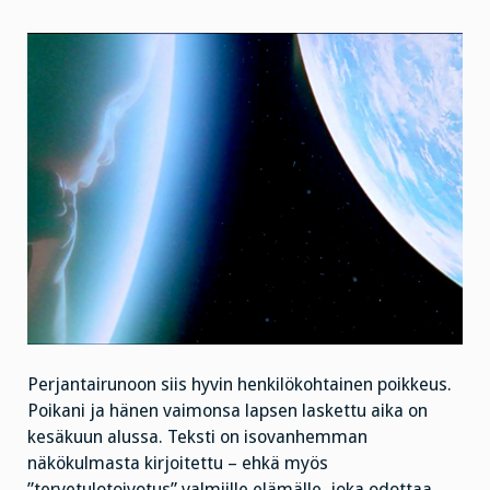
Perjantairunoon siis hyvin henkilökohtainen poikkeus.
Poikani ja hänen vaimonsa lapsen laskettu aika on
kesäkuun alussa. Teksti on isovanhemman
näkökulmasta kirjoitettu – ehkä myös
”tervetulotoivotus” valmiille elämälle, joka odottaa