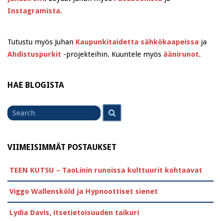
Instagramista
.
Tutustu myös Juhan
Kaupunkitaidetta sähkökaapeissa
ja
Ahdistuspurkit
-projekteihin. Kuuntele myös
äänirunot
.
HAE BLOGISTA
Search
Search
for
VIIMEISIMMÄT POSTAUKSET
TEEN KUTSU – TaoLinin runoissa kulttuurit kohtaavat
Viggo Wallensköld ja Hypnoottiset sienet
Lydia Davis, itsetietoisuuden taikuri