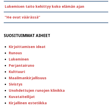
Lukemisen taito kehittyy koko elämän ajan
”He ovat väärässä”
SUOSITUIMMAT AIHEET
Kirjoittamisen ideat
Runous
Lukeminen
Perjantairuno
Kulttuuri
Maailmankirjallisuus
Sivistys
Unohdettujen runojen klinikka
Kuvataiteilijat
Kirjallinen estetiikka