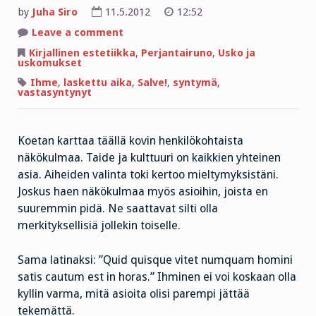
by
Juha Siro
11.5.2012
12:52
on
Leave a comment
Perjantairuno
on
Kirjallinen estetiikka
,
Perjantairuno
,
Usko ja
Syntymättömälle
uskomukset
kirjoitettu
Ihme
,
laskettu aika
,
Salve!
,
syntymä
,
vastasyntynyt
Koetan karttaa täällä kovin henkilökohtaista
näkökulmaa. Taide ja kulttuuri on kaikkien yhteinen
asia. Aiheiden valinta toki kertoo mieltymyksistäni.
Joskus haen näkökulmaa myös asioihin, joista en
suuremmin pidä. Ne saattavat silti olla
merkityksellisiä jollekin toiselle.
Sama latinaksi: ”Quid quisque vitet numquam homini
satis cautum est in horas.” Ihminen ei voi koskaan olla
kyllin varma, mitä asioita olisi parempi jättää
tekemättä.