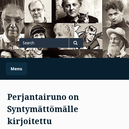
Skip
to
content
Search
for
Search
Menu
Perjantairuno on
Syntymättömälle
kirjoitettu