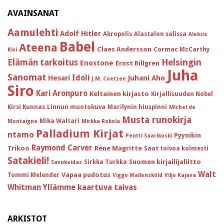
AVAINSANAT
Aamulehti
Adolf Hitler
Akropolis
Alastalon salissa
Aleksis
Babel
Ateena
Claes Andersson
Cormac McCarthy
Kivi
Helsingin
Elämän tarkoitus
Enostone
Ernst Billgren
Juha
Sanomat
Idoli
Hesari
Juhani Aho
J.M. Coetzee
Siro
Kari Aronpuro
Keltainen kirjasto
Kirjallisuuden Nobel
Kirsi Kunnas
Linnun muotokuva
Marilynin hiuspinni
Michel de
Musta runokirja
Mika Waltari
Montaigne
Mirkka Rekola
Palladium Kirjat
ntamo
Pyynikin
Pentti Saarikoski
Raymond Carver
Trikoo
Réne Magritte
Saat toivoa kolmesti
Satakieli!
Suomen kirjailijaliitto
Sirkka Turkka
Savukeidas
Walt
Vapaa pudotus
Tommi Melender
Viggo Wallensköld
Viljo Kajava
Whitman
Yllämme kaartuva taivas
ARKISTOT