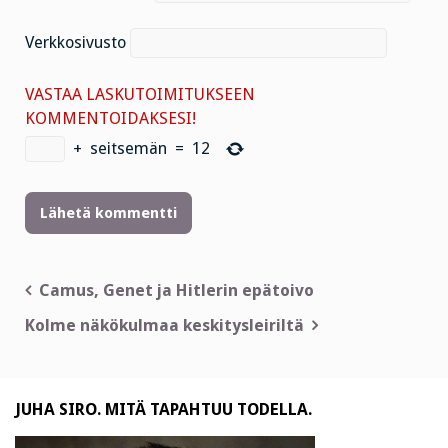
Verkkosivusto
VASTAA LASKUTOIMITUKSEEN
KOMMENTOIDAKSESI!
+
seitsemän
=
12
Artikkelien
Camus, Genet ja Hitlerin epätoivo
selaus
Kolme näkökulmaa keskitysleiriltä
JUHA SIRO. MITÄ TAPAHTUU TODELLA.