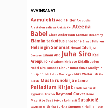
AVAINSANAT
Aamulehti
Adolf Hitler
Akropolis
Ateena
Alastalon salissa
Aleksis Kivi
Babel
Claes Andersson
Cormac McCarthy
Elämän tarkoitus
Enostone
Ernst Billgren
Helsingin Sanomat
Idoli
Hesari
J.M.
Juha Siro
Kari
Juhani Aho
Coetzee
Aronpuro
Keltainen kirjasto
Kirjallisuuden
Nobel
Kirsi Kunnas
Linnun muotokuva
Marilynin
hiuspinni
Mika Waltari
Michel de Montaigne
Mirkka
Musta runokirja
ntamo
Rekola
Palladium Kirjat
Pentti Saarikoski
Raymond Carver
Pyynikin Trikoo
Réne
Satakieli!
Magritte
Saat toivoa kolmesti
Suomen kirjailijaliitto
Sirkka Turkka
Savukeidas