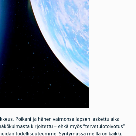
ikkeus. Poikani ja hänen vaimonsa lapsen laskettu aika
kökulmasta kirjoitettu – ehkä myös ”tervetulotoivotus”
n meidän todellisuuteemme. Syntymässä meillä on kaikki.