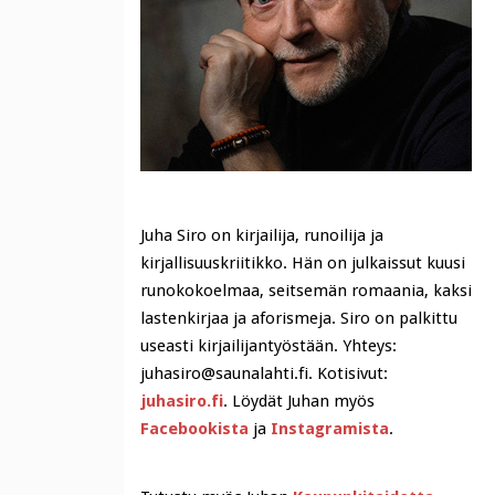
Juha Siro on kirjailija, runoilija ja
kirjallisuuskriitikko. Hän on julkaissut kuusi
runokokoelmaa, seitsemän romaania, kaksi
lastenkirjaa ja aforismeja. Siro on palkittu
useasti kirjailijantyöstään. Yhteys:
juhasiro@saunalahti.fi. Kotisivut:
juhasiro.fi
. Löydät Juhan myös
Facebookista
ja
Instagramista
.