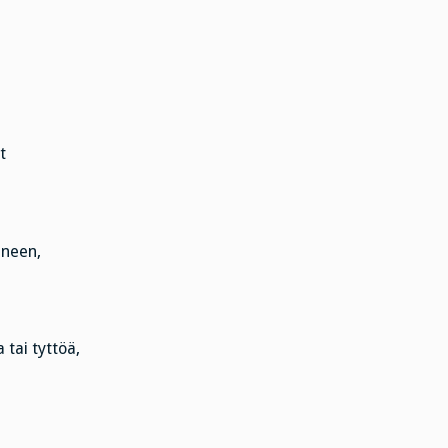
t
eneen,
tai tyttöä,