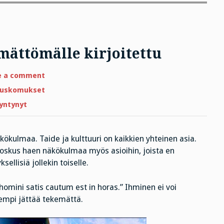
mättömälle kirjoitettu
on
e a comment
Perjantairuno
on
 uskomukset
Syntymättömälle
kirjoitettu
yntynyt
kökulmaa. Taide ja kulttuuri on kaikkien yhteinen asia.
 Joskus haen näkökulmaa myös asioihin, joista en
ellisiä jollekin toiselle.
omini satis cautum est in horas.” Ihminen ei voi
arempi jättää tekemättä.