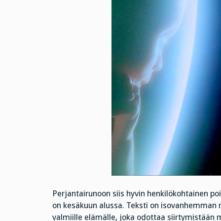
Perjantairunoon siis hyvin henkilökohtainen po
on kesäkuun alussa. Teksti on isovanhemman nä
valmiille elämälle, joka odottaa siirtymistää