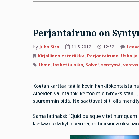
Perjantairuno on Synty
by
Juha Siro
11.5.2012
12:52
Leav
Kirjallinen estetiikka
,
Perjantairuno
,
Usko ja
Ihme
,
laskettu aika
,
Salve!
,
syntymä
,
vastas
Koetan karttaa täällä kovin henkilökohtaista nä
Aiheiden valinta toki kertoo mieltymyksistäni.
suuremmin pidä. Ne saattavat silti olla merkityks
Sama latinaksi: ”Quid quisque vitet numquam h
koskaan olla kyllin varma, mitä asioita olisi p