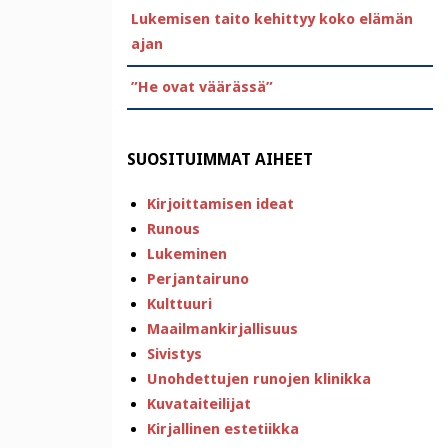
Lukemisen taito kehittyy koko elämän
ajan
”He ovat väärässä”
SUOSITUIMMAT AIHEET
Kirjoittamisen ideat
Runous
Lukeminen
Perjantairuno
Kulttuuri
Maailmankirjallisuus
Sivistys
Unohdettujen runojen klinikka
Kuvataiteilijat
Kirjallinen estetiikka