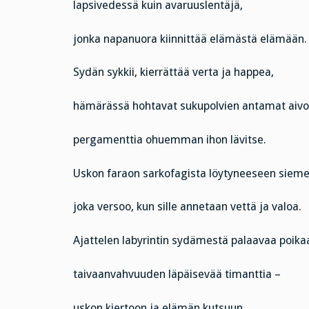
lapsivedessä kuin avaruuslentäjä,
jonka napanuora kiinnittää elämästä elämään.
Sydän sykkii, kierrättää verta ja happea,
hämärässä hohtavat sukupolvien antamat aivo
pergamenttia ohuemman ihon lävitse.
Uskon faraon sarkofagista löytyneeseen siem
joka versoo, kun sille annetaan vettä ja valoa.
Ajattelen labyrintin sydämestä palaavaa poikaa 
taivaanvahvuuden läpäisevää timanttia –
uskon kiertoon ja elämän kutsuun,