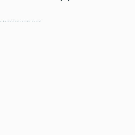
…………………….