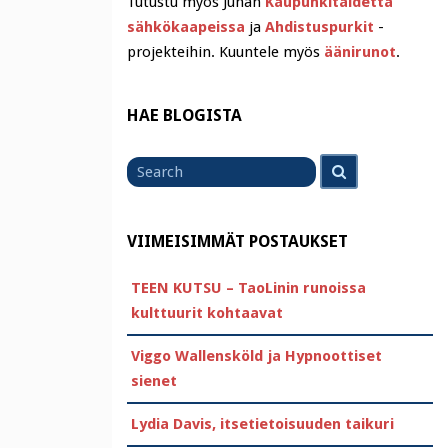
Tutustu myös Juhan
Kaupunkitaidetta
sähkökaapeissa
ja
Ahdistuspurkit
-
projekteihin. Kuuntele myös
äänirunot
.
HAE BLOGISTA
Search
Search
for
VIIMEISIMMÄT POSTAUKSET
TEEN KUTSU – TaoLinin runoissa
kulttuurit kohtaavat
Viggo Wallensköld ja Hypnoottiset
sienet
Lydia Davis, itsetietoisuuden taikuri