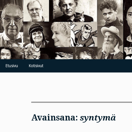
Skip
to
content
Etusivu
Kotisivut
Avainsana:
syntymä