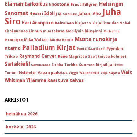
Helsingin
Elämän tarkoitus
Enostone
Ernst Billgren
Juha
Sanomat
Idoli
Hesari
Juhani Aho
J.M. Coetzee
Siro
Kari Aronpuro
Keltainen kirjasto
Kirjallisuuden Nobel
Kirsi Kunnas
Linnun muotokuva
Marilynin hiuspinni
Michel de
Musta runokirja
Mika Waltari
Montaigne
Mirkka Rekola
Palladium Kirjat
ntamo
Pyynikin
Pentti Saarikoski
Raymond Carver
Trikoo
Réne Magritte
Saat toivoa kolmesti
Satakieli!
Suomen kirjailijaliitto
Sirkka Turkka
Savukeidas
Walt
Vapaa pudotus
Tommi Melender
Viggo Wallensköld
Viljo Kajava
Whitman
Yllämme kaartuva taivas
ARKISTOT
heinäkuu 2026
kesäkuu 2026