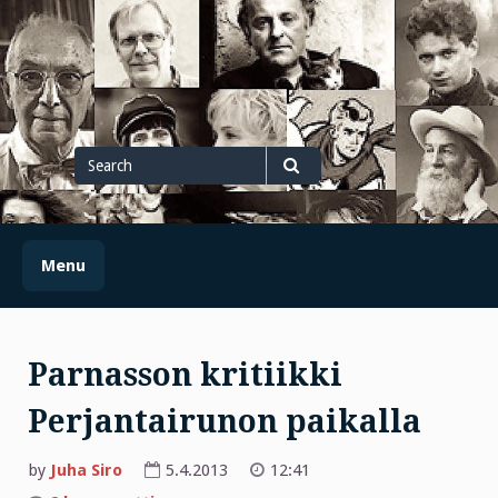
Skip
to
content
Search
for
Search
Menu
Parnasson kritiikki
Perjantairunon paikalla
by
Juha Siro
5.4.2013
12:41