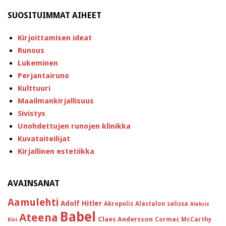
SUOSITUIMMAT AIHEET
Kirjoittamisen ideat
Runous
Lukeminen
Perjantairuno
Kulttuuri
Maailmankirjallisuus
Sivistys
Unohdettujen runojen klinikka
Kuvataiteilijat
Kirjallinen estetiikka
AVAINSANAT
Aamulehti
Adolf Hitler
Akropolis
Alastalon salissa
Aleksis
Babel
Ateena
Claes Andersson
Cormac McCarthy
Kivi