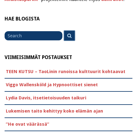
HAE BLOGISTA
Search
Search
for
VIIMEISIMMÄT POSTAUKSET
TEEN KUTSU – TaoLinin runoissa kulttuurit kohtaavat
Viggo Wallensköld ja Hypnoottiset sienet
Lydia Davis, itsetietoisuuden taikuri
Lukemisen taito kehittyy koko elämän ajan
”He ovat väärässä”