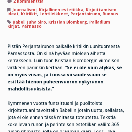
artikkeliin
2 kommenttia
Parnasson
kritiikki
Journalismi
,
Kirjallinen estetiikka
,
Kirjoittamisen
Perjantairunon
ideat
,
Kritiikit
,
Lehtileikkeet
,
Perjantairuno
,
Runous
paikalla
Babel
,
Juha Siro
,
Kristian Blomberg
,
Palladium
Kirjat
,
Parnasso
Pistän Perjantairunon paikalle kritiikin uunituoreesta
Parnassosta. On siinä hyvään mieleen aihetta
kerrakseen. Luin tuon Kristian Blombergin viimeisen
virkkeen pariinkin kertaan:
”Se ei ole vain älykäs, se
on myös viisas, ja tuossa viisaudessaan se
esittää hienon puheenvuoron nykyrunon
mahdollisuuksista.”
Kymmenen vuotta funtsittuani ja puolitoista
kirjoitettuani tavoittelin Babeliin jotain uutta, sellaista,
jota ei ole ennen tässä mitassa toteutettu. Tekstiä
kokeilevan runon ja perinteisen estetiikan väliin: 365
runon rihmasto, jolla on draaman kaari. Teos, joka