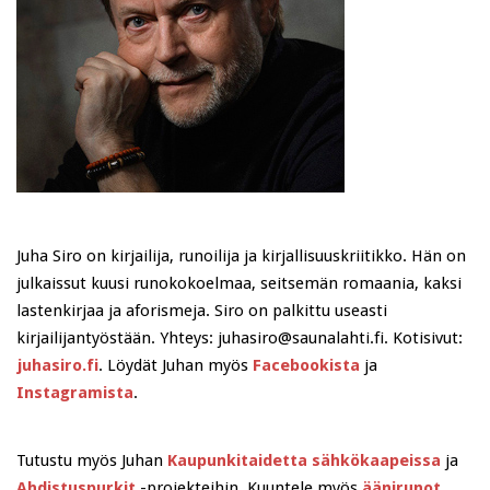
Juha Siro on kirjailija, runoilija ja kirjallisuuskriitikko. Hän on
julkaissut kuusi runokokoelmaa, seitsemän romaania, kaksi
lastenkirjaa ja aforismeja. Siro on palkittu useasti
kirjailijantyöstään. Yhteys: juhasiro@saunalahti.fi. Kotisivut:
juhasiro.fi
. Löydät Juhan myös
Facebookista
ja
Instagramista
.
Tutustu myös Juhan
Kaupunkitaidetta sähkökaapeissa
ja
Ahdistuspurkit
-projekteihin. Kuuntele myös
äänirunot
.