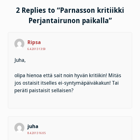
2 Replies to “Parnasson kritiikki
Perjantairunon paikalla”
Ripsa
6.4.2013 13:59
Juha,
olipa hienoa että sait noin hyvän kritiikin! Mitäs
jos ostaisit itselles ei-syntymäpäiväkakun! Tai
peräti paistaisit sellaisen?
juha
8.4.2013 16:05