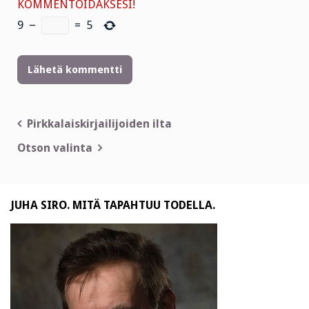
KOMMENTOIDAKSESI!
9
−
=
5
Artikkelien
Pirkkalaiskirjailijoiden ilta
selaus
Otson valinta
JUHA SIRO. MITÄ TAPAHTUU TODELLA.