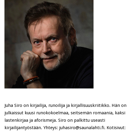
Juha Siro on kirjailija, runoilija ja kirjallisuuskriitikko. Hän on
julkaissut kuusi runokokoelmaa, seitsemän romaania, kaksi
lastenkirjaa ja aforismeja. Siro on palkittu useasti
kirjailijantyöstään. Yhteys: juhasiro@saunalahti.fi. Kotisivut: