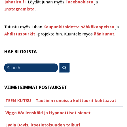
juhasiro.fi
. Löydät Juhan myös
Facebookista
ja
Instagramista
.
Tutustu myös Juhan
Kaupunkitaidetta sähkökaapeissa
ja
Ahdistuspurkit
-projekteihin. Kuuntele myös
äänirunot
.
HAE BLOGISTA
Search
Search
for
VIIMEISIMMÄT POSTAUKSET
TEEN KUTSU – TaoLinin runoissa kulttuurit kohtaavat
Viggo Wallensköld ja Hypnoottiset sienet
Lydia Davis, itsetietoisuuden taikuri