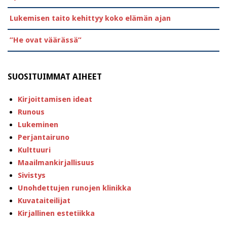
Lukemisen taito kehittyy koko elämän ajan
”He ovat väärässä”
SUOSITUIMMAT AIHEET
Kirjoittamisen ideat
Runous
Lukeminen
Perjantairuno
Kulttuuri
Maailmankirjallisuus
Sivistys
Unohdettujen runojen klinikka
Kuvataiteilijat
Kirjallinen estetiikka