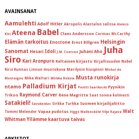
AVAINSANAT
Aamulehti
Adolf Hitler
Akropolis
Alastalon salissa
Aleksis
Babel
Ateena
Claes Andersson
Cormac McCarthy
Kivi
Helsingin
Elämän tarkoitus
Enostone
Ernst Billgren
Juha
Sanomat
Idoli
Hesari
Juhani Aho
J.M. Coetzee
Siro
Kari Aronpuro
Keltainen kirjasto
Kirjallisuuden Nobel
Kirsi Kunnas
Linnun muotokuva
Marilynin hiuspinni
Michel de
Musta runokirja
Mika Waltari
Montaigne
Mirkka Rekola
Palladium Kirjat
ntamo
Pyynikin
Pentti Saarikoski
Raymond Carver
Trikoo
Réne Magritte
Saat toivoa kolmesti
Satakieli!
Suomen kirjailijaliitto
Sirkka Turkka
Savukeidas
Walt
Vapaa pudotus
Tommi Melender
Viggo Wallensköld
Viljo Kajava
Whitman
Yllämme kaartuva taivas
ARKISTOT