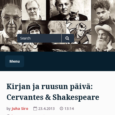
Skip
to
content
Search
for
Search
Menu
Kirjan ja ruusun päivä:
Cervantes & Shakespeare
by
Juha Siro
23.4.2013
13:14