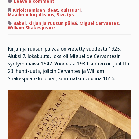
on
Leave a comment
Kirjan
ja
Kirjoittamisen ideat
,
Kulttuuri
,
ruusun
Maailmankirjallisuus
,
Sivistys
päivä:
Cervantes
Babel
,
Kirjan ja ruusun päivä
,
Miguel Cervantes
,
&
William Shakespeare
Shakespeare
Kirjan ja ruusun päivää on vietetty vuodesta 1925.
Aluksi 7. lokakuuta, joka oli Miguel de Cervantesin
syntymäpäivä 1547. Vuodesta 1930 lähtien on juhlittu
23. huhtikuuta, jolloin Cervantes ja William
Shakespeare kuolivat, kummatkin vuonna 1616.