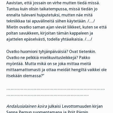
Aavistan, että jossain on virhe mutten tiedä missä.
Tuntuu kuin olisin taikatempussa, missä tiedän jo
ennalta tulevani huiputetuksi, mutten näe mitä
tekniikkaa tai apuvälineitä siihen käytetään. /…/
Mietin ovatko saman ajan vievät liikkeet, kuten se että
poltan savukkeen, kirjoitan tämän kappaleen ja
ajattelen epäselvästi, todella yhtäaikaisia. /…/
Ovatko huomioni tyhjänpäiväisiä? Ovat tietenkin.
Ovatko ne pelkkiä mielikuvitusleikkejä? Pakko
myöntää. Mutta mikä on se joka mittaa meitä
mittaamattomasti ja ottaa meidät hengiltä vaikkei ole
itsekään olemassa?”
……………………………………………………………
………………………………………………….
Andalusialainen koira
julkaisi Levottomuuden kirjan
Sanna Pernun suomentamana ja Priit Pärnin