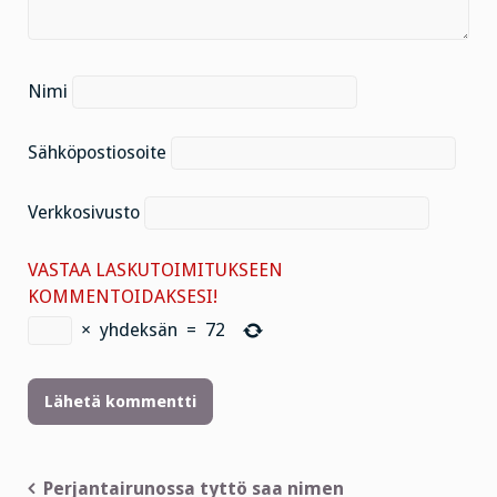
Nimi
Sähköpostiosoite
Verkkosivusto
VASTAA LASKUTOIMITUKSEEN
KOMMENTOIDAKSESI!
×
yhdeksän
=
72
Artikkelien
Perjantairunossa tyttö saa nimen