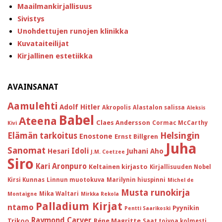
Maailmankirjallisuus
Sivistys
Unohdettujen runojen klinikka
Kuvataiteilijat
Kirjallinen estetiikka
AVAINSANAT
Aamulehti
Adolf Hitler
Akropolis
Alastalon salissa
Aleksis
Babel
Ateena
Claes Andersson
Cormac McCarthy
Kivi
Helsingin
Elämän tarkoitus
Enostone
Ernst Billgren
Juha
Sanomat
Idoli
Hesari
Juhani Aho
J.M. Coetzee
Siro
Kari Aronpuro
Keltainen kirjasto
Kirjallisuuden Nobel
Kirsi Kunnas
Linnun muotokuva
Marilynin hiuspinni
Michel de
Musta runokirja
Mika Waltari
Montaigne
Mirkka Rekola
Palladium Kirjat
ntamo
Pyynikin
Pentti Saarikoski
Raymond Carver
Trikoo
Réne Magritte
Saat toivoa kolmesti