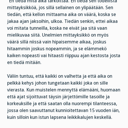
”En tiedä mitä aika tarkoittaa. En tiedä sen todellista
mittayksikköä, jos sillä sellainen on ylipäätään. Sen
tiedän, että kellon mittaama aika on väärä, koska se
jakaa ajan jaksoihin, ulkoa. Tiedän senkin, ettei aikaa
voi mitata tunneilla, koska ne eivät jaa sitä vaan
mielikuvaa siitä. Unelmien mittayksikkö on myös
väärä sillä niissä vain hipaisemme aikaa, joskus
hitaammin joskus nopeammin, ja se elämmekö
kaiken nopeasti vai hitaasti riippuu ajan kestosta josta
en tiedä mitään.
Väliin tuntuu, että kaikki on valhetta ja että aika on
pelkkä kehys johon tungetaan kaikki joka on sille
vierasta. Kun muistelen mennyttä elämääni, huomaan
että ajat sijoittuvat täysin järjettömille tasoille ja
korkeuksille ja että saatan olla nuorempi tilanteessa,
jossa olen saavuttanut kunnioitettavan 15 vuoden iän,
kuin silloin kun istun lapsena leikkikalujen keskellä.