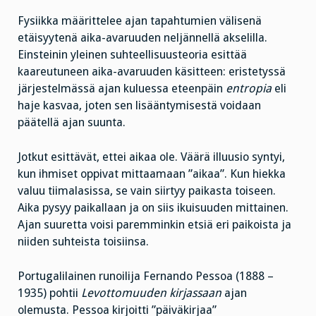
Fysiikka määrittelee ajan tapahtumien välisenä
etäisyytenä aika-avaruuden neljännellä akselilla.
Einsteinin yleinen suhteellisuusteoria esittää
kaareutuneen aika-avaruuden käsitteen: eristetyssä
järjestelmässä ajan kuluessa eteenpäin
entropia
eli
haje kasvaa, joten sen lisääntymisestä voidaan
päätellä ajan suunta.
Jotkut esittävät, ettei aikaa ole. Väärä illuusio syntyi,
kun ihmiset oppivat mittaamaan ”aikaa”. Kun hiekka
valuu tiimalasissa, se vain siirtyy paikasta toiseen.
Aika pysyy paikallaan ja on siis ikuisuuden mittainen.
Ajan suuretta voisi paremminkin etsiä eri paikoista ja
niiden suhteista toisiinsa.
Portugalilainen runoilija Fernando Pessoa (1888 –
1935) pohtii
Levottomuuden kirjassaan
ajan
olemusta. Pessoa kirjoitti ”päiväkirjaa”