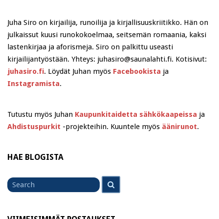
Juha Siro on kirjailija, runoilija ja kirjallisuuskriitikko. Hän on
julkaissut kuusi runokokoelmaa, seitsemän romaania, kaksi
lastenkirjaa ja aforismeja. Siro on palkittu useasti
kirjailijantyöstään. Yhteys: juhasiro@saunalahti.fi. Kotisivut:
juhasiro.fi
. Löydät Juhan myös
Facebookista
ja
Instagramista
.
Tutustu myös Juhan
Kaupunkitaidetta sähkökaapeissa
ja
Ahdistuspurkit
-projekteihin. Kuuntele myös
äänirunot
.
HAE BLOGISTA
Search
Search
for