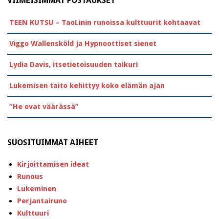
VIIMEISIMMÄT POSTAUKSET
TEEN KUTSU – TaoLinin runoissa kulttuurit kohtaavat
Viggo Wallensköld ja Hypnoottiset sienet
Lydia Davis, itsetietoisuuden taikuri
Lukemisen taito kehittyy koko elämän ajan
”He ovat väärässä”
SUOSITUIMMAT AIHEET
Kirjoittamisen ideat
Runous
Lukeminen
Perjantairuno
Kulttuuri