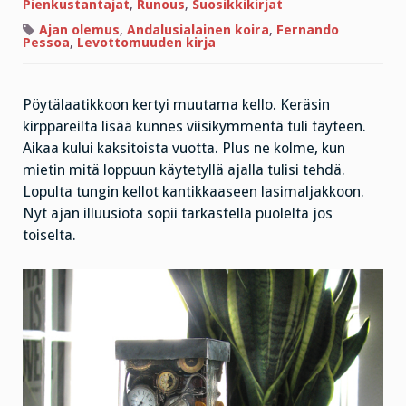
Pienkustantajat
,
Runous
,
Suosikkikirjat
Ajan olemus
,
Andalusialainen koira
,
Fernando
Pessoa
,
Levottomuuden kirja
Pöytälaatikkoon kertyi muutama kello. Keräsin
kirppareilta lisää kunnes viisikymmentä tuli täyteen.
Aikaa kului kaksitoista vuotta. Plus ne kolme, kun
mietin mitä loppuun käytetyllä ajalla tulisi tehdä.
Lopulta tungin kellot kantikkaaseen lasimaljakkoon.
Nyt ajan illuusiota sopii tarkastella puolelta jos
toiselta.