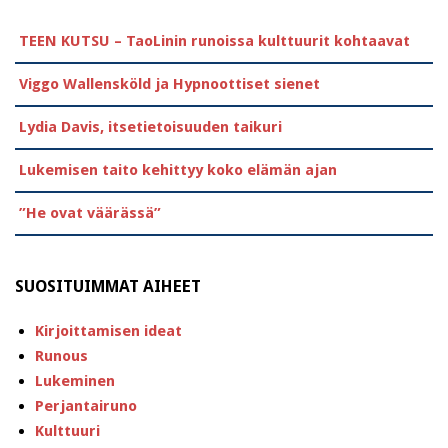
TEEN KUTSU – TaoLinin runoissa kulttuurit kohtaavat
Viggo Wallensköld ja Hypnoottiset sienet
Lydia Davis, itsetietoisuuden taikuri
Lukemisen taito kehittyy koko elämän ajan
”He ovat väärässä”
SUOSITUIMMAT AIHEET
Kirjoittamisen ideat
Runous
Lukeminen
Perjantairuno
Kulttuuri