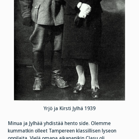
Yrjö ja Kirsti Jylhä 1939
Minua ja Jylhää yhdistää hento side. Olemme
kummatkin olleet Tampereen klassillisen lyseon
oppilaita. Vielä omana aikananikin Clasu oli