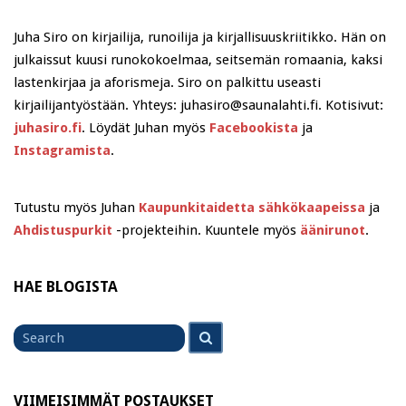
Juha Siro on kirjailija, runoilija ja kirjallisuuskriitikko. Hän on
julkaissut kuusi runokokoelmaa, seitsemän romaania, kaksi
lastenkirjaa ja aforismeja. Siro on palkittu useasti
kirjailijantyöstään. Yhteys: juhasiro@saunalahti.fi. Kotisivut:
juhasiro.fi
. Löydät Juhan myös
Facebookista
ja
Instagramista
.
Tutustu myös Juhan
Kaupunkitaidetta sähkökaapeissa
ja
Ahdistuspurkit
-projekteihin. Kuuntele myös
äänirunot
.
HAE BLOGISTA
Search
Search
for
VIIMEISIMMÄT POSTAUKSET