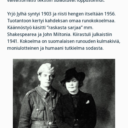
vaivattomasti tekstiin sulautuvat loppusoinnut.
Yrjö Jylhä syntyi 1903 ja riisti hengen itseltään 1956.
Tuotantoon kertyi kahdeksan omaa runokokoelmaa.
Käännöstyö käsitti ”raskasta sarjaa” mm.
Shakespearea ja John Miltonia. Kiirastuli julkaistiin
1941. Kokoelma on suomalaisen runouden kulmakiviä,
moniulotteinen ja humaani tutkielma sodasta.