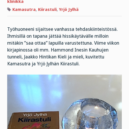
Kiirastuli?
klinikka
Kamasutra
,
Kiirastuli
,
Yrjö Jylhä
Työhuoneeni sijaitsee vanhassa tehdaskiinteistössä.
Ihmisillä on tapana jättää hissikäytävälle milloin
mitäkin ”saa ottaa” lapuilla varustettuna. Viime viikon
kirjapinossa oli mm. Hammond Inesin Kauhujen
tunneli, Jaakko Hintikan Kieli ja mieli, kuvitettu
Kamasutra ja Yrjö Jylhän Kiirastuli.