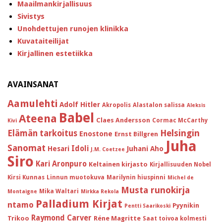
Maailmankirjallisuus
Sivistys
Unohdettujen runojen klinikka
Kuvataiteilijat
Kirjallinen estetiikka
AVAINSANAT
Aamulehti
Adolf Hitler
Akropolis
Alastalon salissa
Aleksis
Babel
Ateena
Claes Andersson
Cormac McCarthy
Kivi
Helsingin
Elämän tarkoitus
Enostone
Ernst Billgren
Juha
Sanomat
Idoli
Hesari
Juhani Aho
J.M. Coetzee
Siro
Kari Aronpuro
Keltainen kirjasto
Kirjallisuuden Nobel
Kirsi Kunnas
Linnun muotokuva
Marilynin hiuspinni
Michel de
Musta runokirja
Mika Waltari
Montaigne
Mirkka Rekola
Palladium Kirjat
ntamo
Pyynikin
Pentti Saarikoski
Raymond Carver
Trikoo
Réne Magritte
Saat toivoa kolmesti