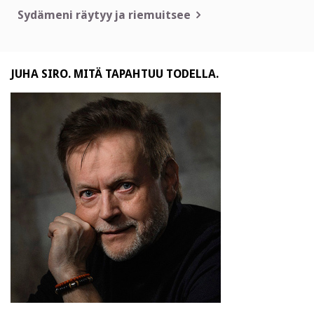
selaus
Sydämeni räytyy ja riemuitsee
JUHA SIRO. MITÄ TAPAHTUU TODELLA.