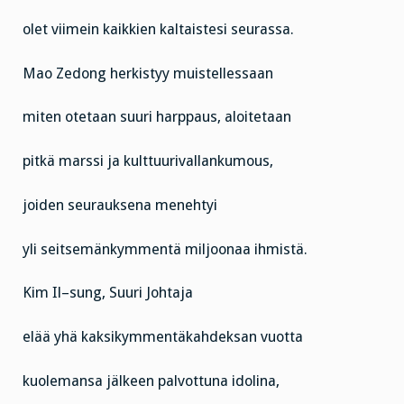
olet viimein kaikkien kaltaistesi seurassa.
Mao Zedong herkistyy muistellessaan
miten otetaan suuri harppaus, aloitetaan
pitkä marssi ja kulttuurivallankumous,
joiden seurauksena menehtyi
yli seitsemänkymmentä miljoonaa ihmistä.
Kim Il–sung, Suuri Johtaja
elää yhä kaksikymmentäkahdeksan vuotta
kuolemansa jälkeen palvottuna idolina,