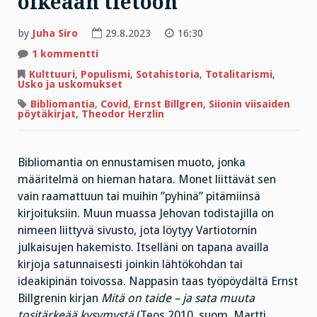
oikeaan tietoon
by
Juha Siro
29.8.2023
16:30
artikkeliin
1 kommentti
Monet
kuolevat
Kulttuuri
,
Populismi
,
Sotahistoria
,
Totalitarismi
,
mieluummin
Usko ja uskomukset
kuin
vaihtavat
Bibliomantia
,
Covid
,
Ernst Billgren
,
Siionin viisaiden
harhaluulon
pöytäkirjat
,
Theodor Herzlin
oikeaan
tietoon
Bibliomantia on ennustamisen muoto, jonka
määritelmä on hieman hatara. Monet liittävät sen
vain raamattuun tai muihin ”pyhinä” pitämiinsä
kirjoituksiin. Muun muassa Jehovan todistajilla on
nimeen liittyvä sivusto, jota löytyy Vartiotornin
julkaisujen hakemisto. Itselläni on tapana availla
kirjoja satunnaisesti joinkin lähtökohdan tai
ideakipinän toivossa. Nappasin taas työpöydältä Ernst
Billgrenin kirjan
Mitä on taide – ja sata muuta
tositärkeää kysymystä
(Teos 2010, suom. Martti