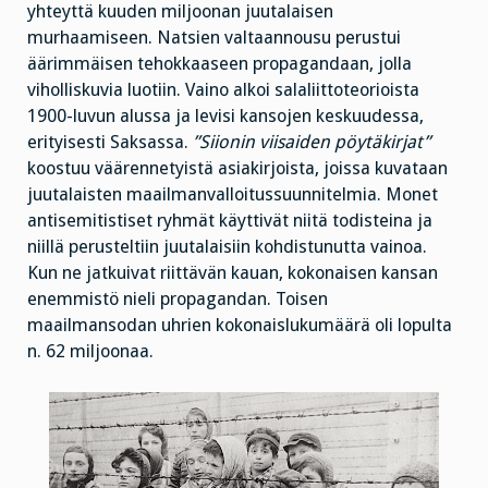
yhteyttä kuuden miljoonan juutalaisen
murhaamiseen. Natsien valtaannousu perustui
äärimmäisen tehokkaaseen propagandaan, jolla
viholliskuvia luotiin. Vaino alkoi salaliittoteorioista
1900-luvun alussa ja levisi kansojen keskuudessa,
erityisesti Saksassa.
”Siionin viisaiden pöytäkirjat”
koostuu väärennetyistä asiakirjoista, joissa kuvataan
juutalaisten maailmanvalloitussuunnitelmia. Monet
antisemitistiset ryhmät käyttivät niitä todisteina ja
niillä perusteltiin juutalaisiin kohdistunutta vainoa.
Kun ne jatkuivat riittävän kauan, kokonaisen kansan
enemmistö nieli propagandan. Toisen
maailmansodan uhrien kokonaislukumäärä oli lopulta
n. 62 miljoonaa.