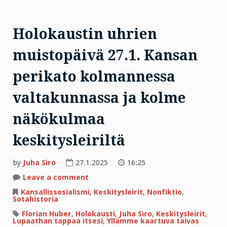
Holokaustin uhrien
muistopäivä 27.1. Kansan
perikato kolmannessa
valtakunnassa ja kolme
näkökulmaa
keskitysleiriltä
by
Juha Siro
27.1.2025
16:25
on
Leave a comment
Holokaustin
uhrien
Kansallissosialismi
,
Keskitysleirit
,
Nonfiktio
,
muistopäivä
Sotahistoria
27.1.
Kansan
Florian Huber
,
Holokausti
,
Juha Siro
,
Keskitysleirit
,
perikato
Lupaathan tappaa itsesi
,
Yllämme kaartuva taivas
kolmannessa