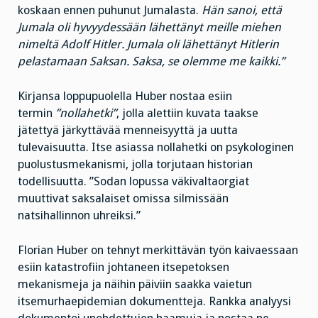
koskaan ennen puhunut Jumalasta.
Hän sanoi, että
Jumala oli hyvyydessään lähettänyt meille miehen
nimeltä Adolf Hitler. Jumala oli lähettänyt Hitlerin
pelastamaan Saksan. Saksa, se olemme me kaikki.”
Kirjansa loppupuolella Huber nostaa esiin
termin
”nollahetki”
, jolla alettiin kuvata taakse
jätettyä järkyttävää menneisyyttä ja uutta
tulevaisuutta. Itse asiassa nollahetki on psykologinen
puolustusmekanismi, jolla torjutaan historian
todellisuutta. ”Sodan lopussa väkivaltaorgiat
muuttivat saksalaiset omissa silmissään
natsihallinnon uhreiksi.”
Florian Huber on tehnyt merkittävän työn kaivaessaan
esiin katastrofiin johtaneen itsepetoksen
mekanismeja ja näihin päiviin saakka vaietun
itsemurhaepidemian dokumentteja. Rankka analyysi