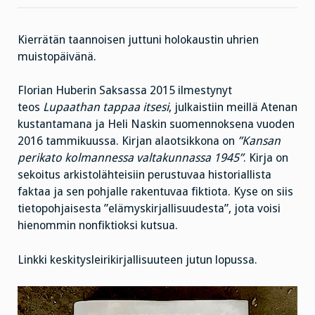
valtakunnassa
ja
kolme
näkökulmaa
Kierrätän taannoisen juttuni holokaustin uhrien
keskitysleiriltä
muistopäivänä.
Florian Huberin Saksassa 2015 ilmestynyt
teos
Lupaathan tappaa itsesi
, julkaistiin meillä Atenan
kustantamana ja Heli Naskin suomennoksena vuoden
2016 tammikuussa. Kirjan alaotsikkona on
”Kansan
perikato kolmannessa valtakunnassa 1945”
. Kirja on
sekoitus arkistolähteisiin perustuvaa historiallista
faktaa ja sen pohjalle rakentuvaa fiktiota. Kyse on siis
tietopohjaisesta ”elämyskirjallisuudesta”, jota voisi
hienommin nonfiktioksi kutsua.
Linkki keskitysleirikirjallisuuteen jutun lopussa.