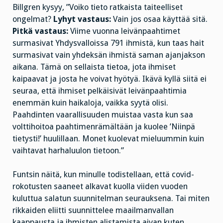
Billgren kysyy, ”Voiko tieto ratkaista taiteelliset
ongelmat?
Lyhyt vastaus:
Vain jos osaa käyttää sitä.
Pitkä vastaus:
Viime vuonna leivänpaahtimet
surmasivat Yhdysvalloissa 791 ihmistä, kun taas hait
surmasivat vain yhdeksän ihmistä saman ajanjakson
aikana. Tämä on sellaista tietoa, jota ihmiset
kaipaavat ja josta he voivat hyötyä. Ikävä kyllä siitä ei
seuraa, että ihmiset pelkäisivät leivänpaahtimia
enemmän kuin haikaloja, vaikka syytä olisi.
Paahdinten vaarallisuuden muistaa vasta kun saa
volttihoitoa paahtimenrämältään ja kuolee ’Niinpä
tietysti!’ huulillaan. Monet kuolevat mieluummin kuin
vaihtavat harhaluulon tietoon.”
Funtsin näitä, kun minulle todistellaan, että covid-
rokotusten saaneet alkavat kuolla viiden vuoden
kuluttua salatun suunnitelman seurauksena. Tai miten
rikkaiden eliitti suunnittelee maailmanvallan
kaappausta ja ihmisten alistamista aivan kuten