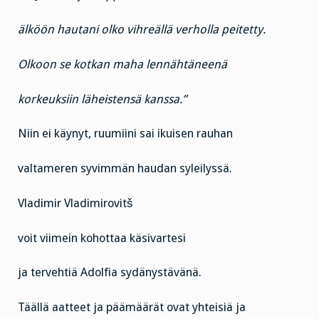
älköön hautani olko vihreällä verholla peitetty.
Olkoon se kotkan maha lennähtäneenä
korkeuksiin läheistensä kanssa.”
Niin ei käynyt, ruumiini sai ikuisen rauhan
valtameren syvimmän haudan syleilyssä.
Vladimir Vladimirovitš
voit viimein kohottaa käsivartesi
ja tervehtiä Adolfia sydänystävänä.
Täällä aatteet ja päämäärät ovat yhteisiä ja