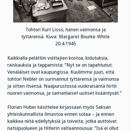
Tohtori Kurt Lisso, hänen vaimonsa ja
tyttärensä. Kuva: Margaret Bourke-White
20.4.1945
Kaikkialla pelättiin voittajien kostoa, kidutuksia,
raiskauksia ja tappamista: ”Nyt se on tapahtunut.
Venäläiset ovat kaupungissa. Kuulimme juuri, että
tohtori Nebler on surmannut tyttärensä ja vaimonsa
ja sitten itsensä. Naapurustossa vuokraisäntä hirtti
nuoren vaimonsa, ja samanlaiset uutiset lisääntyvät.”
Florian Huber käsittelee kirjassaan myös Saksan
yhteiskunnallista ilmastoa ennen sotaa – ja ennen
kaikkea niitä edellytyksiä ja toiveita, jotka auttoivat
natsipuolueen ja Hitlerin valtaannousua: ”Isä ei ollut