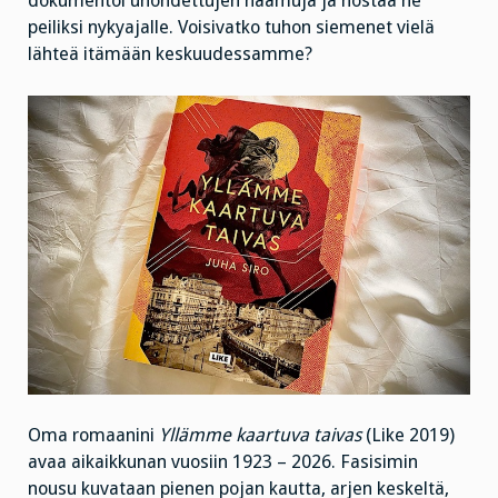
dokumentoi unohdettujen haamuja ja nostaa ne
peiliksi nykyajalle. Voisivatko tuhon siemenet vielä
lähteä itämään keskuudessamme?
Oma romaanini
Yllämme kaartuva taivas
(Like 2019)
avaa aikaikkunan vuosiin 1923 – 2026. Fasisimin
nousu kuvataan pienen pojan kautta, arjen keskeltä,