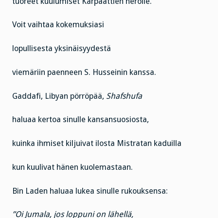
tuoreet kuulumiset Karpaattien nerolle.
Voit vaihtaa kokemuksiasi
lopullisesta yksinäisyydestä
viemäriin paenneen S. Husseinin kanssa.
Gaddafi, Libyan pörröpää,
Shafshufa
haluaa kertoa sinulle kansansuosiosta,
kuinka ihmiset kiljuivat ilosta Mistratan kaduilla
kun kuulivat hänen kuolemastaan.
Bin Laden haluaa lukea sinulle rukouksensa:
”Oi Jumala, jos loppuni on lähellä,