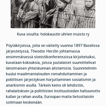
Kuva sivuilta: holokaustin uhrien muisto ry
Pöytäkirjoissa, joita on väitetty vuonna 1897 Baselissa
järjestetyssä, Theodor Herzlin johtamassa
ensimmäisessä sionistikonferenssissa kirjoitetuiksi,
kuvataan kokouksia, joissa juutalaiset suunnittelivat
länsimaisen yhteiskunnan alistamista. Suunnitelmiin
kuului maailmantalouden romahduttaminen ja
poliittisen järjestyksen horjuttaminen sosialismin ja
anarkismin avulla. Tärkein keino oli lehdistön,
rahalaitoksen ja poliittisten instituutioiden haltuunotto
kullan ja rahan avulla, Euroopan maita lietsottaisiin
sotimaan keskenään.