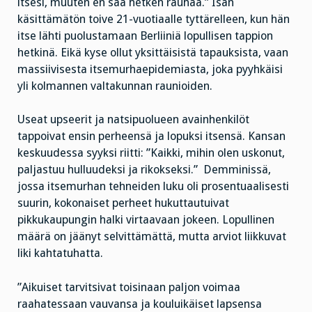
itsesi, muuten en saa hetken rauhaa.” Isän
käsittämätön toive 21-vuotiaalle tyttärelleen, kun hän
itse lähti puolustamaan Berliiniä lopullisen tappion
hetkinä. Eikä kyse ollut yksittäisistä tapauksista, vaan
massiivisesta itsemurhaepidemiasta, joka pyyhkäisi
yli kolmannen valtakunnan raunioiden.
Useat upseerit ja natsipuolueen avainhenkilöt
tappoivat ensin perheensä ja lopuksi itsensä. Kansan
keskuudessa syyksi riitti: ”Kaikki, mihin olen uskonut,
paljastuu hulluudeksi ja rikokseksi.” Demminissä,
jossa itsemurhan tehneiden luku oli prosentuaalisesti
suurin, kokonaiset perheet hukuttautuivat
pikkukaupungin halki virtaavaan jokeen. Lopullinen
määrä on jäänyt selvittämättä, mutta arviot liikkuvat
liki kahtatuhatta.
”Aikuiset tarvitsivat toisinaan paljon voimaa
raahatessaan vauvansa ja kouluikäiset lapsensa