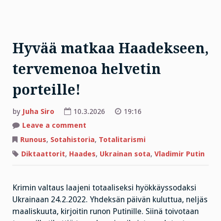
Hyvää matkaa Haadekseen,
tervemenoa helvetin
porteille!
by
Juha Siro
10.3.2026
19:16
on
Leave a comment
Hyvää
matkaa
Runous
,
Sotahistoria
,
Totalitarismi
Haadekseen,
tervemenoa
Diktaattorit
,
Haades
,
Ukrainan sota
,
Vladimir Putin
helvetin
porteille!
Krimin valtaus laajeni totaaliseksi hyökkäyssodaksi
Ukrainaan 24.2.2022. Yhdeksän päivän kuluttua, neljäs
maaliskuuta, kirjoitin runon Putinille. Siinä toivotaan