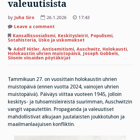
valeuutisista
by
Juha Siro
26.1.2026
17:43
on
Leave a comment
Holokausti
lähti
Kansallissosialismi
,
Keskitysleirit
,
Populismi
,
paskapropagandasta
Sotahistoria
,
Usko ja uskomukset
ja
valeuutisista
Adolf Hitler
,
Antisemitismi
,
Auschwitz
,
Holokausti
,
Holokaustin uhrien muistopäivä
,
Joseph Gobbels
,
Siionin viisaiden pöytäkirjat
Tammikuun 27. on vuosittain holokaustin uhrien
muistopäivä (ennen vuotta 2024, vainojen uhrien
muistopäivä). Päiväys viittaa vuoteen 1945, jolloin
keskitys- ja tuhoamisleireistä suurimman, Auschwitzin
vangit vapautettiin. Propaganda ja valeuutiset
mahdollistivat alkujaan juutalaisten joukkotuhon ja
maailmanlaajuisen konfliktin.