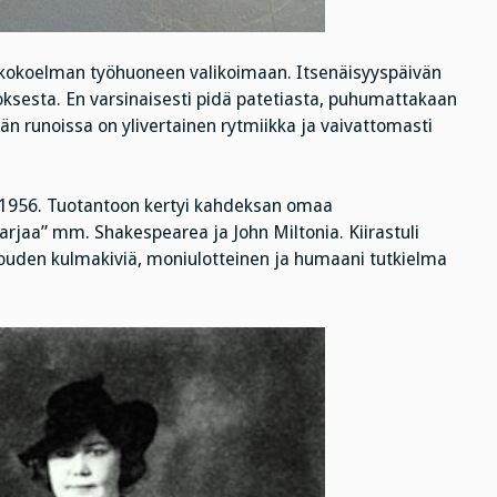
n kokoelman työhuoneen valikoimaan. Itsenäisyyspäivän
eoksesta. En varsinaisesti pidä patetiasta, puhumattakaan
lhän runoissa on ylivertainen rytmiikka ja vaivattomasti
ään 1956. Tuotantoon kertyi kahdeksan omaa
rjaa” mm. Shakespearea ja John Miltonia. Kiirastuli
ouden kulmakiviä, moniulotteinen ja humaani tutkielma