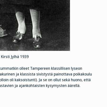
 Kirsti Jylhä 1939
kummatkin olleet Tampereen klassillisen lyseon
akurinen ja klassista sivistystä painottava poikakoulu
jolloin oli kaksoistunti). Ja se on ollut sekä huono, että
erustavien ja ajankohtaisten kysymysten äärellä.