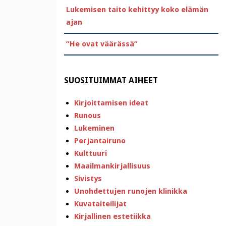
Lukemisen taito kehittyy koko elämän
ajan
”He ovat väärässä”
SUOSITUIMMAT AIHEET
Kirjoittamisen ideat
Runous
Lukeminen
Perjantairuno
Kulttuuri
Maailmankirjallisuus
Sivistys
Unohdettujen runojen klinikka
Kuvataiteilijat
Kirjallinen estetiikka