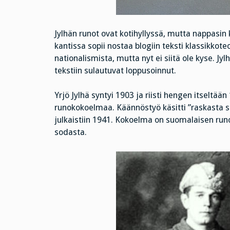
Jylhän runot ovat kotihyllyssä, mutta nappasi
kantissa sopii nostaa blogiin teksti klassikkot
nationalismista, mutta nyt ei siitä ole kyse. Jy
tekstiin sulautuvat loppusoinnut.
Yrjö Jylhä syntyi 1903 ja riisti hengen itselt
runokokoelmaa. Käännöstyö käsitti ”raskasta sa
julkaistiin 1941. Kokoelma on suomalaisen run
sodasta.