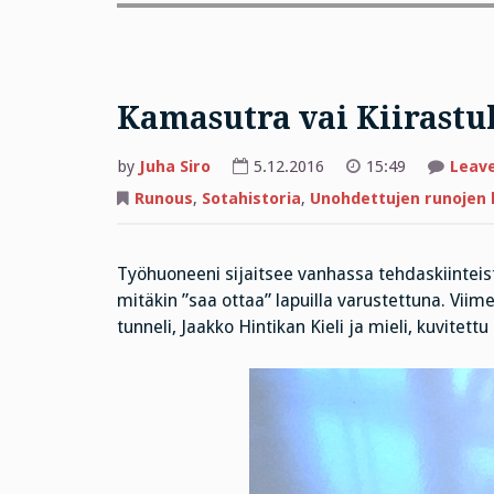
Kamasutra vai Kiirastu
by
Juha Siro
5.12.2016
15:49
Leav
Runous
,
Sotahistoria
,
Unohdettujen runojen 
Työhuoneeni sijaitsee vanhassa tehdaskiinteistö
mitäkin ”saa ottaa” lapuilla varustettuna. Vi
tunneli, Jaakko Hintikan Kieli ja mieli, kuvitettu