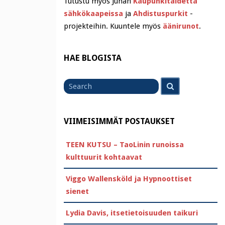
Tutustu myös Juhan
Kaupunkitaidetta
sähkökaapeissa
ja
Ahdistuspurkit
-
projekteihin. Kuuntele myös
äänirunot
.
HAE BLOGISTA
Search
Search
for
VIIMEISIMMÄT POSTAUKSET
TEEN KUTSU – TaoLinin runoissa
kulttuurit kohtaavat
Viggo Wallensköld ja Hypnoottiset
sienet
Lydia Davis, itsetietoisuuden taikuri