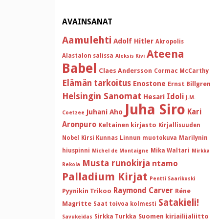
AVAINSANAT
Aamulehti
Adolf Hitler
Akropolis
Ateena
Alastalon salissa
Aleksis Kivi
Babel
Claes Andersson
Cormac McCarthy
Elämän tarkoitus
Enostone
Ernst Billgren
Helsingin Sanomat
Idoli
Hesari
J.M.
Juha Siro
Kari
Juhani Aho
Coetzee
Aronpuro
Keltainen kirjasto
Kirjallisuuden
Nobel
Kirsi Kunnas
Linnun muotokuva
Marilynin
hiuspinni
Mika Waltari
Michel de Montaigne
Mirkka
Musta runokirja
ntamo
Rekola
Palladium Kirjat
Pentti Saarikoski
Raymond Carver
Pyynikin Trikoo
Réne
Satakieli!
Magritte
Saat toivoa kolmesti
Suomen kirjailijaliitto
Sirkka Turkka
Savukeidas