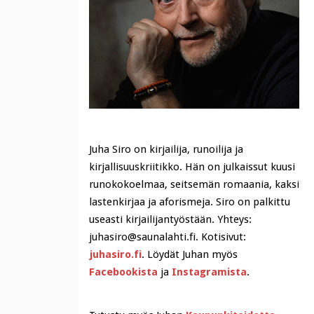
Juha Siro on kirjailija, runoilija ja
kirjallisuuskriitikko. Hän on julkaissut kuusi
runokokoelmaa, seitsemän romaania, kaksi
lastenkirjaa ja aforismeja. Siro on palkittu
useasti kirjailijantyöstään. Yhteys:
juhasiro@saunalahti.fi. Kotisivut:
juhasiro.fi
. Löydät Juhan myös
Facebookista
ja
Instagramista
.