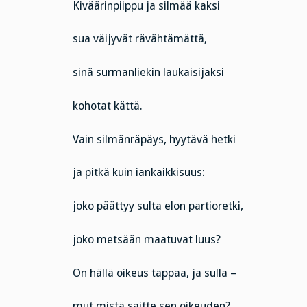
Kiväärinpiippu ja silmää kaksi
sua väijyvät rävähtämättä,
sinä surmanliekin laukaisijaksi
kohotat kättä.
Vain silmänräpäys, hyytävä hetki
ja pitkä kuin iankaikkisuus:
joko päättyy sulta elon partioretki,
joko metsään maatuvat luus?
On hällä oikeus tappaa, ja sulla –
mut mistä saitte sen oikeuden?