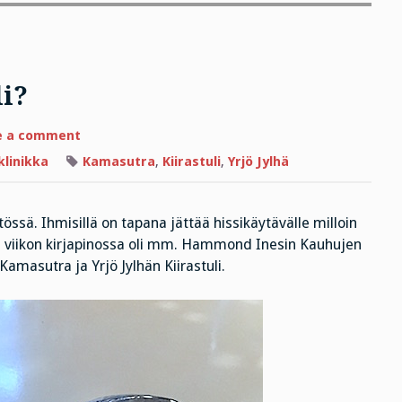
li?
on
e a comment
Kamasutra
vai
klinikka
Kamasutra
,
Kiirastuli
,
Yrjö Jylhä
Kiirastuli?
ssä. Ihmisillä on tapana jättää hissikäytävälle milloin
ime viikon kirjapinossa oli mm. Hammond Inesin Kauhujen
 Kamasutra ja Yrjö Jylhän Kiirastuli.