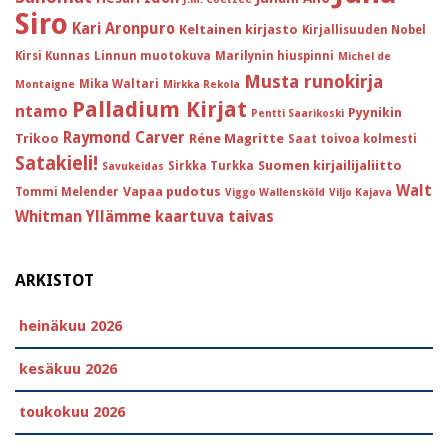
Siro
Kari Aronpuro
Keltainen kirjasto
Kirjallisuuden Nobel
Kirsi Kunnas
Linnun muotokuva
Marilynin hiuspinni
Michel de
Musta runokirja
Mika Waltari
Montaigne
Mirkka Rekola
Palladium Kirjat
ntamo
Pyynikin
Pentti Saarikoski
Raymond Carver
Trikoo
Réne Magritte
Saat toivoa kolmesti
Satakieli!
Suomen kirjailijaliitto
Sirkka Turkka
Savukeidas
Walt
Vapaa pudotus
Tommi Melender
Viggo Wallensköld
Viljo Kajava
Whitman
Yllämme kaartuva taivas
ARKISTOT
heinäkuu 2026
kesäkuu 2026
toukokuu 2026