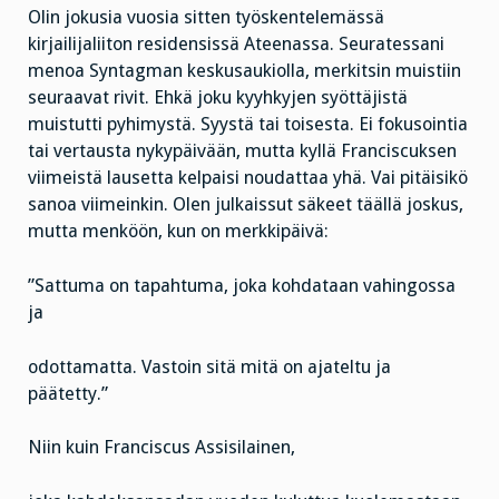
Olin jokusia vuosia sitten työskentelemässä
kirjailijaliiton residensissä Ateenassa. Seuratessani
menoa Syntagman keskusaukiolla, merkitsin muistiin
seuraavat rivit. Ehkä joku kyyhkyjen syöttäjistä
muistutti pyhimystä. Syystä tai toisesta. Ei fokusointia
tai vertausta nykypäivään, mutta kyllä Franciscuksen
viimeistä lausetta kelpaisi noudattaa yhä. Vai pitäisikö
sanoa viimeinkin. Olen julkaissut säkeet täällä joskus,
mutta menköön, kun on merkkipäivä:
”Sattuma on tapahtuma, joka kohdataan vahingossa
ja
odottamatta. Vastoin sitä mitä on ajateltu ja
päätetty.”
Niin kuin Franciscus Assisilainen,