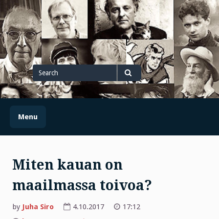
Skip
to
content
Search
for
Search
Menu
Miten kauan on
maailmassa toivoa?
by
Juha Siro
4.10.2017
17:12