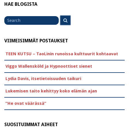
HAE BLOGISTA
Search
Search
for
VIIMEISIMMÄT POSTAUKSET
TEEN KUTSU – TaoLinin runoissa kulttuurit kohtaavat
Viggo Wallensköld ja Hypnoottiset sienet
Lydia Davis, itsetietoisuuden taikuri
Lukemisen taito kehittyy koko elämän ajan
”He ovat väärässä”
SUOSITUIMMAT AIHEET