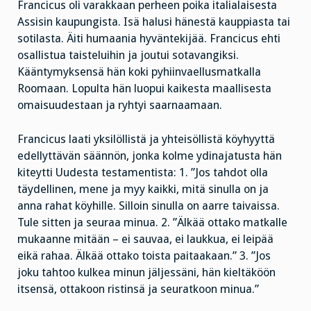
Francicus oli varakkaan perheen poika italialaisesta
Assisin kaupungista. Isä halusi hänestä kauppiasta tai
sotilasta. Äiti humaania hyväntekijää. Francicus ehti
osallistua taisteluihin ja joutui sotavangiksi.
Kääntymyksensä hän koki pyhiinvaellusmatkalla
Roomaan. Lopulta hän luopui kaikesta maallisesta
omaisuudestaan ja ryhtyi saarnaamaan.
Francicus laati yksilöllistä ja yhteisöllistä köyhyyttä
edellyttävän säännön, jonka kolme ydinajatusta hän
kiteytti Uudesta testamentista: 1. ”Jos tahdot olla
täydellinen, mene ja myy kaikki, mitä sinulla on ja
anna rahat köyhille. Silloin sinulla on aarre taivaissa.
Tule sitten ja seuraa minua. 2. ”Älkää ottako matkalle
mukaanne mitään – ei sauvaa, ei laukkua, ei leipää
eikä rahaa. Älkää ottako toista paitaakaan.” 3. ”Jos
joku tahtoo kulkea minun jäljessäni, hän kieltäköön
itsensä, ottakoon ristinsä ja seuratkoon minua.”