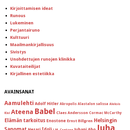
Kirjoittamisen ideat
Runous
Lukeminen
Perjantairuno
Kulttuuri
Maailmankirjallisuus
Sivistys
Unohdettujen runojen klinikka
Kuvataiteilijat
Kirjallinen estetiikka
AVAINSANAT
Aamulehti
Adolf Hitler
Akropolis
Alastalon salissa
Aleksis
Babel
Ateena
Claes Andersson
Cormac McCarthy
Kivi
Helsingin
Elämän tarkoitus
Enostone
Ernst Billgren
Juha
Sanomat
Idoli
Hesari
Juhani Aho
J.M. Coetzee