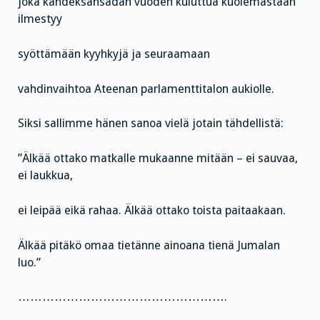
joka kahdeksansadan vuoden kuluttua kuolemastaan
ilmestyy
syöttämään kyyhkyjä ja seuraamaan
vahdinvaihtoa Ateenan parlamenttitalon aukiolle.
Siksi sallimme hänen sanoa vielä jotain tähdellistä:
”Älkää ottako matkalle mukaanne mitään – ei sauvaa,
ei laukkua,
ei leipää eikä rahaa. Älkää ottako toista paitaakaan.
Älkää pitäkö omaa tietänne ainoana tienä Jumalan
luo.”
…………………………………………….