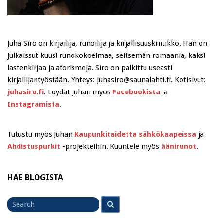
Juha Siro on kirjailija, runoilija ja kirjallisuuskriitikko. Hän on
julkaissut kuusi runokokoelmaa, seitsemän romaania, kaksi
lastenkirjaa ja aforismeja. Siro on palkittu useasti
kirjailijantyöstään. Yhteys: juhasiro@saunalahti.fi. Kotisivut:
juhasiro.fi
. Löydät Juhan myös
Facebookista
ja
Instagramista
.
Tutustu myös Juhan
Kaupunkitaidetta sähkökaapeissa
ja
Ahdistuspurkit
-projekteihin. Kuuntele myös
äänirunot
.
HAE BLOGISTA
Search
Search
for