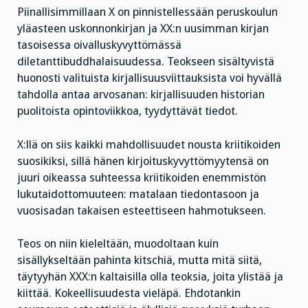
Piinallisimmillaan X on pinnistellessään peruskoulun
yläasteen uskonnonkirjan ja XX:n uusimman kirjan
tasoisessa oivalluskyvyttömässä
diletanttibuddhalaisuudessa. Teokseen sisältyvistä
huonosti valituista kirjallisuusviittauksista voi hyvällä
tahdolla antaa arvosanan: kirjallisuuden historian
puolitoista opintoviikkoa, tyydyttävät tiedot.
X:llä on siis kaikki mahdollisuudet nousta kriitikoiden
suosikiksi, sillä hänen kirjoituskyvyttömyytensä on
juuri oikeassa suhteessa kriitikoiden enemmistön
lukutaidottomuuteen: matalaan tiedontasoon ja
vuosisadan takaisen esteettiseen hahmotukseen.
Teos on niin kieleltään, muodoltaan kuin
sisällykseltään pahinta kitschiä, mutta mitä siitä,
täytyyhän XXX:n kaltaisilla olla teoksia, joita ylistää ja
kiittää. Kokeellisuudesta vieläpä. Ehdotankin