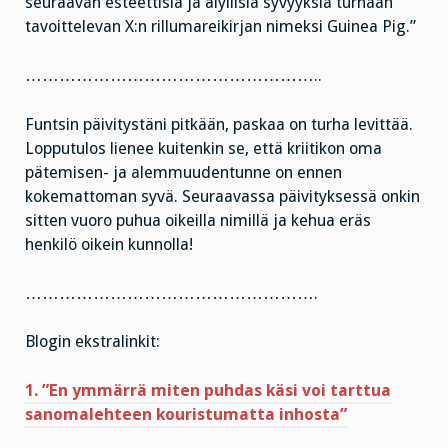
seuraavan esteettisiä ja älyllisiä syvyyksiä turhaan
tavoittelevan X:n rillumareikirjan nimeksi Guinea Pig.”
……………………………………………..
Funtsin päivitystäni pitkään, paskaa on turha levittää.
Lopputulos lienee kuitenkin se, että kriitikon oma
pätemisen- ja alemmuudentunne on ennen
kokemattoman syvä. Seuraavassa päivityksessä onkin
sitten vuoro puhua oikeilla nimillä ja kehua eräs
henkilö oikein kunnolla!
…………………………………………….
Blogin ekstralinkit:
1. ”En ymmärrä miten puhdas käsi voi tarttua
sanomalehteen kouristumatta inhosta”