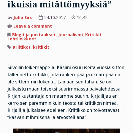
ikuisia mitättömyyksiä”
by
Juha Siro
24.10.2017
16:42
on
Leave a comment
Julkinen
teurastus:
Blogit ja postaukset
,
Journalismi
,
Kritiikit
,
”mielenkiinnottomia
Lehtileikkeet
idioottihenkilöitä
ja
Kriitikot
,
kritiikit
ikuisia
mitättömyyksiä”
Siivoilin leikemappeja. Käsiini osui useita vuosia sitten
tallennettu kritiikki, jota rankempaa ja ilkeämpää en
ole sittemmin lukenut. Lainaan sen tähän. Se on
julkaistu maan toiseksi suurimmassa päivälehdessä.
Kirjan kustantaja on maamme suurin. Kirjailijaa en
kerro sen paremmin kuin teosta tai kriitikon nimeä.
Kirjailija julkaisee edelleen. Kriitikko on toivottavasti
”kasvanut ihmisenä ja arvostelijana”.