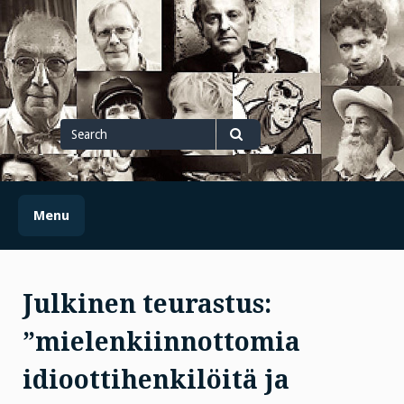
Skip
to
content
Search
for
Search
Menu
Julkinen teurastus:
”mielenkiinnottomia
idioottihenkilöitä ja