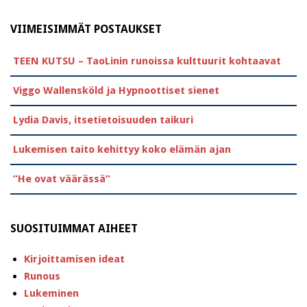
VIIMEISIMMÄT POSTAUKSET
TEEN KUTSU – TaoLinin runoissa kulttuurit kohtaavat
Viggo Wallensköld ja Hypnoottiset sienet
Lydia Davis, itsetietoisuuden taikuri
Lukemisen taito kehittyy koko elämän ajan
”He ovat väärässä”
SUOSITUIMMAT AIHEET
Kirjoittamisen ideat
Runous
Lukeminen