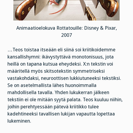
Animaatioelokuva Rottatouille: Disney & Pixar,
2007
…Teos toistaa itseään eli siinä soi kriitikoidemme
kansallishymni: ikävystyttävä monotonisuus, jota
heillä on tapana kutsua eheydeksi. X:n tekstin voi
määritellä myös skitsotekstin symmetriseksi
vastakohdaksi, neuroottisen lukkiutuneeksi tekstiksi.
Se on asetelmallista lähes huonoimmalla
mahdollisella tavalla. Yhden lukukerran jälkeen
tekstiin ei ole mitään syytä palata. Teos kuuluu niihin,
joihin perehtyessään pätevä kriitikko tulee
kadehtineeksi tavallisen lukijan vapautta lopettaa
lukeminen.