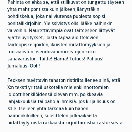
Pahinta on ehkä se, että stillkuvat on tungettu täyteen
yhtä mahtipontista kuin jälkeenjäänyttäkin
pohdiskelua, joka naiiviutensa puolesta sopisi
ponitallikirjoihin. Yleissivistys olisi lääke näihinkin
vaivoihin. Naurettavimpia ovat taiteeseen liittyvät
ajatteluyritykset, joista tapaa aloittelevien
taideopiskelijoiden, ikuisten mitättömyyksien ja
moraalisten pseudovähemmistöjen koko
sanavaraston: Taide! Elämä! Totuus! Pahuus!
Jumaluus! Ooh!
Teoksen huvittavin tahaton ristiriita lienee siinä, että
X:n teksti yrittää uskotella mielenkiinnottomien
idioottihenkilöidensä olevan mm. poikkeavia
lahjakkuuksia tai pahoja ihmisiä. Jos kirjallisuus on
X:lle itselleen yhtä tärkeää kuin hänen
päähenkilöilleen, suosittelen pitkäaikaista
pidättäytymistä rakkaasta kirjoittamisharrastuksesta.