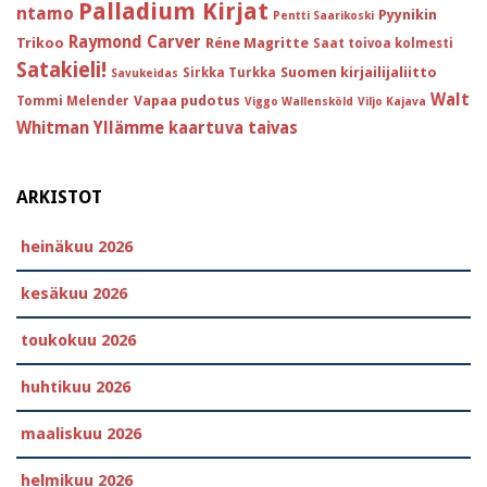
Palladium Kirjat
ntamo
Pyynikin
Pentti Saarikoski
Raymond Carver
Trikoo
Réne Magritte
Saat toivoa kolmesti
Satakieli!
Suomen kirjailijaliitto
Sirkka Turkka
Savukeidas
Walt
Vapaa pudotus
Tommi Melender
Viggo Wallensköld
Viljo Kajava
Whitman
Yllämme kaartuva taivas
ARKISTOT
heinäkuu 2026
kesäkuu 2026
toukokuu 2026
huhtikuu 2026
maaliskuu 2026
helmikuu 2026