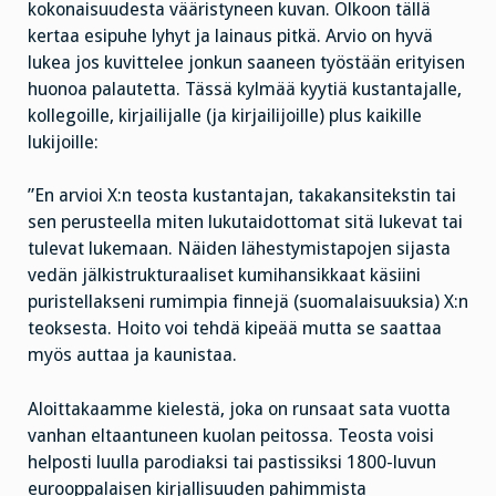
kokonaisuudesta vääristyneen kuvan. Olkoon tällä
kertaa esipuhe lyhyt ja lainaus pitkä. Arvio on hyvä
lukea jos kuvittelee jonkun saaneen työstään erityisen
huonoa palautetta. Tässä kylmää kyytiä kustantajalle,
kollegoille, kirjailijalle (ja kirjailijoille) plus kaikille
lukijoille:
”En arvioi X:n teosta kustantajan, takakansitekstin tai
sen perusteella miten lukutaidottomat sitä lukevat tai
tulevat lukemaan. Näiden lähestymistapojen sijasta
vedän jälkistrukturaaliset kumihansikkaat käsiini
puristellakseni rumimpia finnejä (suomalaisuuksia) X:n
teoksesta. Hoito voi tehdä kipeää mutta se saattaa
myös auttaa ja kaunistaa.
Aloittakaamme kielestä, joka on runsaat sata vuotta
vanhan eltaantuneen kuolan peitossa. Teosta voisi
helposti luulla parodiaksi tai pastissiksi 1800-luvun
eurooppalaisen kirjallisuuden pahimmista