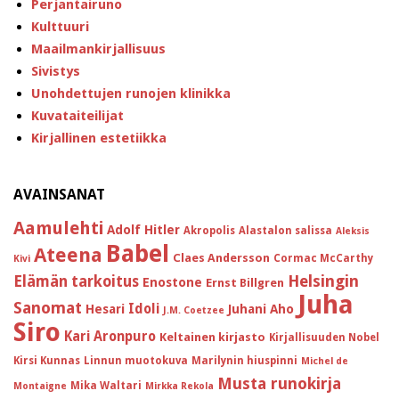
Perjantairuno
Kulttuuri
Maailmankirjallisuus
Sivistys
Unohdettujen runojen klinikka
Kuvataiteilijat
Kirjallinen estetiikka
AVAINSANAT
Aamulehti
Adolf Hitler
Akropolis
Alastalon salissa
Aleksis
Babel
Ateena
Claes Andersson
Cormac McCarthy
Kivi
Helsingin
Elämän tarkoitus
Enostone
Ernst Billgren
Juha
Sanomat
Idoli
Hesari
Juhani Aho
J.M. Coetzee
Siro
Kari Aronpuro
Keltainen kirjasto
Kirjallisuuden Nobel
Kirsi Kunnas
Linnun muotokuva
Marilynin hiuspinni
Michel de
Musta runokirja
Mika Waltari
Montaigne
Mirkka Rekola