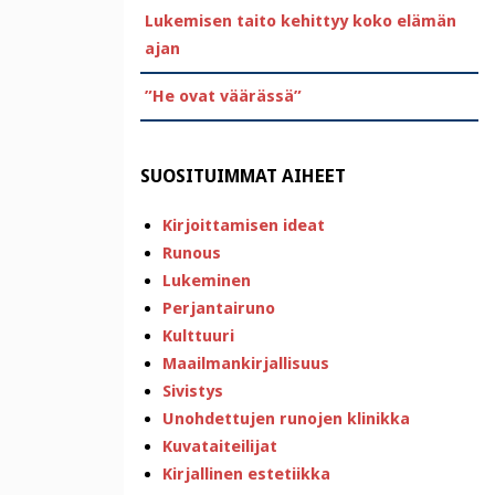
Lukemisen taito kehittyy koko elämän
ajan
”He ovat väärässä”
SUOSITUIMMAT AIHEET
Kirjoittamisen ideat
Runous
Lukeminen
Perjantairuno
Kulttuuri
Maailmankirjallisuus
Sivistys
Unohdettujen runojen klinikka
Kuvataiteilijat
Kirjallinen estetiikka