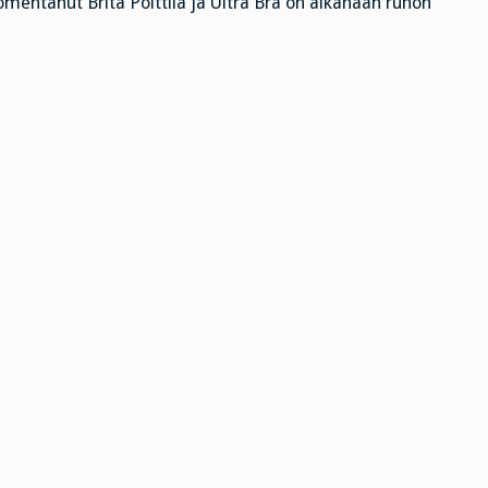
uomentanut Brita Polttila ja Ultra Bra on aikanaan runon