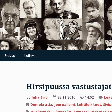
Skip
to
content
Etusivu
Kotisivut
Hirsipuussa vastustajat
by
Juha Siro
23.11.2016
14:02
Lea
Demokratia
,
Journalismi
,
Lehtileikkeet
,
Sivis