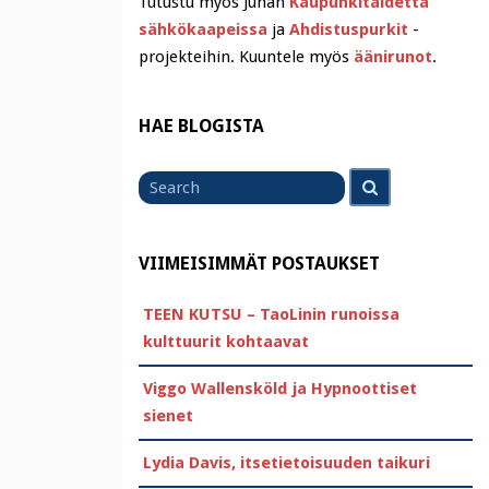
Tutustu myös Juhan
Kaupunkitaidetta
sähkökaapeissa
ja
Ahdistuspurkit
-
projekteihin. Kuuntele myös
äänirunot
.
HAE BLOGISTA
Search
Search
for
VIIMEISIMMÄT POSTAUKSET
TEEN KUTSU – TaoLinin runoissa
kulttuurit kohtaavat
Viggo Wallensköld ja Hypnoottiset
sienet
Lydia Davis, itsetietoisuuden taikuri