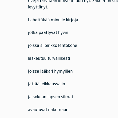
rivejä tarvitaan kipeästi juuri nyt. Säkeet on s
levyttänyt.
Lähettäkää minulle kirjoja
jotka päättyvät hyvin
joissa siipirikko lentokone
laskeutuu turvallisesti
Joissa lääkäri hymyillen
jättää leikkaussalin
ja sokean lapsen silmät
avautuvat näkemään