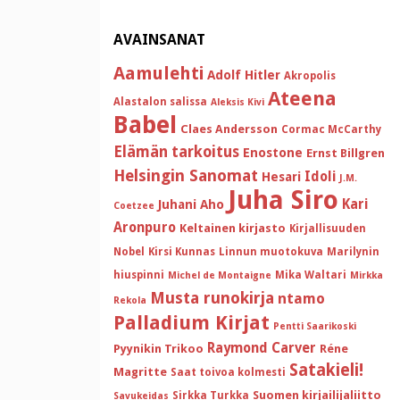
AVAINSANAT
Aamulehti
Adolf Hitler
Akropolis
Ateena
Alastalon salissa
Aleksis Kivi
Babel
Claes Andersson
Cormac McCarthy
Elämän tarkoitus
Enostone
Ernst Billgren
Helsingin Sanomat
Idoli
Hesari
J.M.
Juha Siro
Kari
Juhani Aho
Coetzee
Aronpuro
Keltainen kirjasto
Kirjallisuuden
Nobel
Kirsi Kunnas
Linnun muotokuva
Marilynin
hiuspinni
Mika Waltari
Michel de Montaigne
Mirkka
Musta runokirja
ntamo
Rekola
Palladium Kirjat
Pentti Saarikoski
Raymond Carver
Pyynikin Trikoo
Réne
Satakieli!
Magritte
Saat toivoa kolmesti
Suomen kirjailijaliitto
Sirkka Turkka
Savukeidas