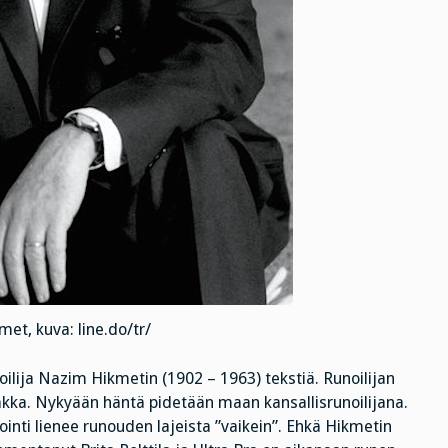
et, kuva: line.do/tr/
oilija Nazim Hikmetin (1902 – 1963) tekstiä. Runoilijan
aakka. Nykyään häntä pidetään maan kansallisrunoilijana.
ointi lienee runouden lajeista ”vaikein”. Ehkä Hikmetin