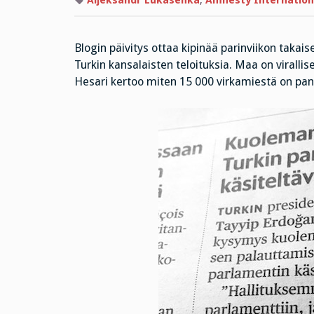
Aljeksandr Lukasenka
,
Amnesty Internation
Blogin päivitys ottaa kipinää parinviikon takai
Turkin kansalaisten teloituksia. Maa on viralli
Hesari kertoo miten 15 000 virkamiestä on pant