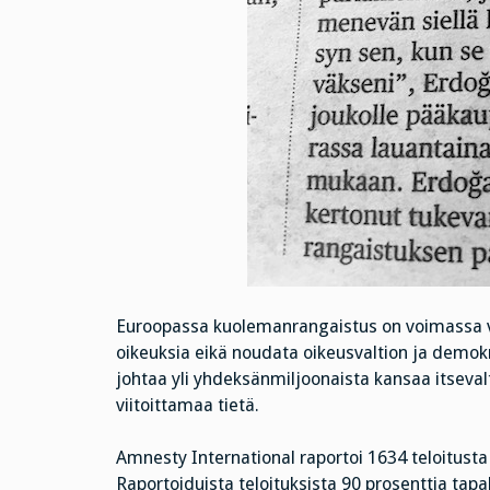
Euroopassa kuolemanrangaistus on voimassa va
oikeuksia eikä noudata oikeusvaltion ja demokr
johtaa yli yhdeksänmiljoonaista kansaa itseval
viitoittamaa tietä.
Amnesty International raportoi 1634 teloitu
Raportoiduista teloituksista 90 prosenttia tapa