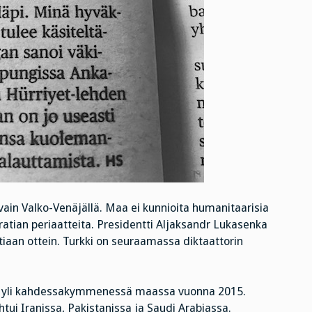
in Valko-Venäjällä. Maa ei kunnioita humanitaarisia
atian periaatteita. Presidentti Aljaksandr Lukasenka
tiaan ottein. Turkki on seuraamassa diktaattorin
sta yli kahdessakymmenessä maassa vuonna 2015.
htui Iranissa, Pakistanissa ja Saudi Arabiassa.