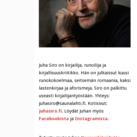
Juha Siro on kirjailija, runoilija ja
kirjallisuuskriitikko. Hän on julkaissut kuusi
runokokoelmaa, seitsemän romaania, kaksi
lastenkirjaa ja aforismeja. Siro on palkittu
useasti kirjailijantyöstään. Yhteys:
juhasiro@saunalahti.fi. Kotisivut:
juhasiro.fi
. Löydät Juhan myös
Facebookista
ja
Instagramista
.