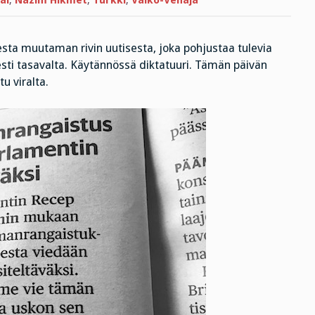
al
,
Nazim Hikmet
,
Turkki
,
Valko-Venäjä
sesta muutaman rivin uutisesta, joka pohjustaa tulevia
sesti tasavalta. Käytännössä diktatuuri. Tämän päivän
u viralta.