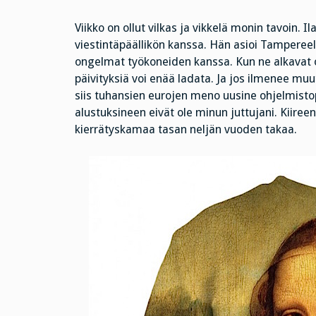
Viikko on ollut vilkas ja vikkelä monin tavoin. 
viestintäpäällikön kanssa. Hän asioi Tampereell
ongelmat työkoneiden kanssa. Kun ne alkavat o
päivityksiä voi enää ladata. Ja jos ilmenee mu
siis tuhansien eurojen meno uusine ohjelmisto
alustuksineen eivät ole minun juttujani. Kiiree
kierrätyskamaa tasan neljän vuoden takaa.