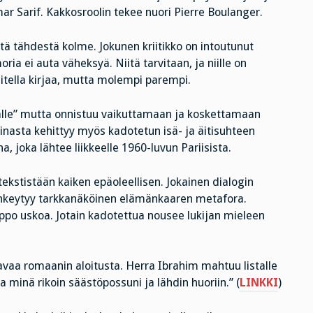
 Sarif. Kakkosroolin tekee nuori Pierre Boulanger.
tä tähdestä kolme. Jokunen kriitikko on intoutunut
a ei auta väheksyä. Niitä tarvitaan, ja niille on
itella kirjaa, mutta molempi parempi.
alle” mutta onnistuu vaikuttamaan ja koskettamaan
arinasta kehittyy myös kadotetun isä- ja äitisuhteen
 joka lähtee liikkeelle 1960-luvun Pariisista.
tekstistään kaiken epäoleellisen. Jokainen dialogin
 kehkeytyy tarkkanäköinen elämänkaaren metafora.
lppo uskoa. Jotain kadotettua nousee lukijan mieleen
vaa romaanin aloitusta. Herra Ibrahim mahtuu listalle
 minä rikoin säästöpossuni ja lähdin huoriin.” (
LINKKI
)