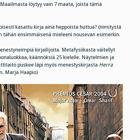
 Maailmasta löytyy vain 7 maata, joista tämä
isesti kasattu kirja aina heppoista huttua? (nimitystä
paan tähän ensimmäisenä mieleeni nousevan esimerkin.
styneimpiä kirjailijoita. Metafysiikasta väitellyt
ljoonaluokkaa, käännöksiä 25 kielelle. Näytelmien ja
ttitaito puskee läpi myös menestyskirjasta
Herra
m. Marja Haapio)