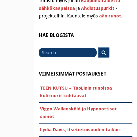
Tutustu myös Juhan
Kaupunkitaidetta
sähkökaapeissa
ja
Ahdistuspurkit
-
projekteihin. Kuuntele myös
äänirunot
.
HAE BLOGISTA
Search
Search
for
VIIMEISIMMÄT POSTAUKSET
TEEN KUTSU – TaoLinin runoissa
kulttuurit kohtaavat
Viggo Wallensköld ja Hypnoottiset
sienet
Lydia Davis, itsetietoisuuden taikuri