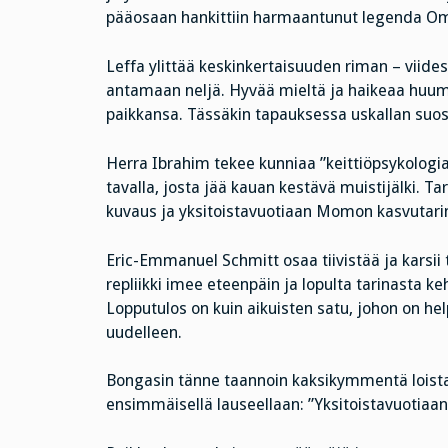
pääosaan hankittiin harmaantunut legenda Omar
Leffa ylittää keskinkertaisuuden riman – viides
antamaan neljä. Hyvää mieltä ja haikeaa huumori
paikkansa. Tässäkin tapauksessa uskallan suos
Herra Ibrahim tekee kunniaa ”keittiöpsykologi
tavalla, josta jää kauan kestävä muistijälki. T
kuvaus ja yksitoistavuotiaan Momon kasvutarina,
Eric-Emmanuel Schmitt osaa tiivistää ja karsii 
repliikki imee eteenpäin ja lopulta tarinasta
Lopputulos on kuin aikuisten satu, johon on he
uudelleen.
Bongasin tänne taannoin kaksikymmentä loista
ensimmäisellä lauseellaan: ”Yksitoistavuotiaana