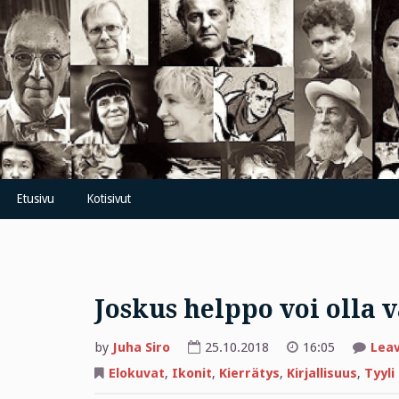
Skip
to
content
Etusivu
Kotisivut
Joskus helppo voi olla 
by
Juha Siro
25.10.2018
16:05
Lea
Elokuvat
,
Ikonit
,
Kierrätys
,
Kirjallisuus
,
Tyyli