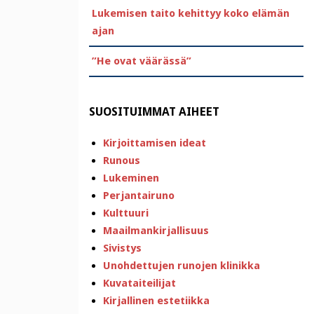
Lukemisen taito kehittyy koko elämän
ajan
”He ovat väärässä”
SUOSITUIMMAT AIHEET
Kirjoittamisen ideat
Runous
Lukeminen
Perjantairuno
Kulttuuri
Maailmankirjallisuus
Sivistys
Unohdettujen runojen klinikka
Kuvataiteilijat
Kirjallinen estetiikka