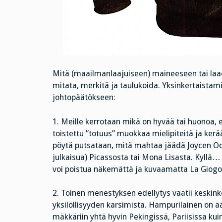
Mitä (maailmanlaajuiseen) maineeseen tai laadu
mitata, merkitä ja taulukoida. Yksinkertaistami
johtopäätökseen:
1. Meille kerrotaan mikä on hyvää tai huonoa, es
toistettu ”totuus” muokkaa mielipiteitä ja kerä
pöytä putsataan, mitä mahtaa jäädä Joycen Ody
julkaisua) Picassosta tai Mona Lisasta. Kyllä…
voi poistua näkemättä ja kuvaamatta La Giog
2. Toinen menestyksen edellytys vaatii keskink
yksilöllisyyden karsimista. Hampurilainen on ä
mäkkäriin yhtä hyvin Pekingissä, Pariisissa ku