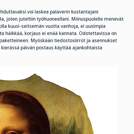
vaikeaa
Ilahduttavaksi voi laskea palaverin kustantajani
a, joten juteltiin työhuoneellani. Miinuspuolelle menevät
lla kuusi-seitsemän vuotta vanhoja, ei uusimpia
uta häikkää, korjaus ei enää kannata. Odotettavissa on
paketteineen. Myöskään tiedostosiirrot ja asennukset
n kierässä päivän postaus käyttää ajankohtaista