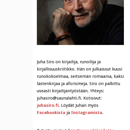
Juha Siro on kirjailija, runoilija ja
kirjallisuuskriitikko. Hän on julkaissut kuusi
runokokoelmaa, seitsemän romaania, kaksi
lastenkirjaa ja aforismeja. Siro on palkittu
useasti kirjailijantyöstään. Yhteys:
juhasiro@saunalahti.fi. Kotisivut:
juhasiro.fi
. Löydät Juhan myös
Facebookista
ja
Instagramista
.