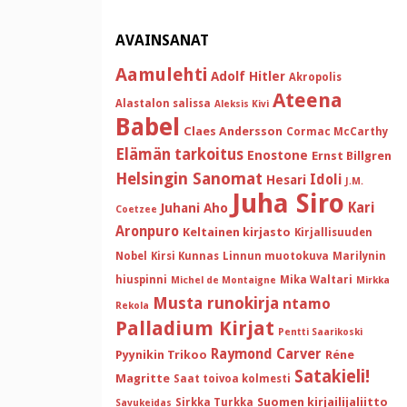
AVAINSANAT
Aamulehti
Adolf Hitler
Akropolis
Ateena
Alastalon salissa
Aleksis Kivi
Babel
Claes Andersson
Cormac McCarthy
Elämän tarkoitus
Enostone
Ernst Billgren
Helsingin Sanomat
Idoli
Hesari
J.M.
Juha Siro
Kari
Juhani Aho
Coetzee
Aronpuro
Keltainen kirjasto
Kirjallisuuden
Nobel
Kirsi Kunnas
Linnun muotokuva
Marilynin
hiuspinni
Mika Waltari
Michel de Montaigne
Mirkka
Musta runokirja
ntamo
Rekola
Palladium Kirjat
Pentti Saarikoski
Raymond Carver
Pyynikin Trikoo
Réne
Satakieli!
Magritte
Saat toivoa kolmesti
Suomen kirjailijaliitto
Sirkka Turkka
Savukeidas