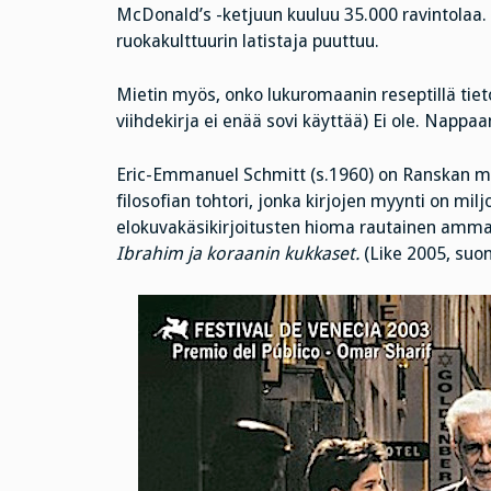
McDonald’s -ketjuun kuuluu 35.000 ravintolaa.
ruokakulttuurin latistaja puuttuu.
Mietin myös, onko lukuromaanin reseptillä tieto
viihdekirja ei enää sovi käyttää) Ei ole. Nap
Eric-Emmanuel Schmitt (s.1960) on Ranskan mene
filosofian tohtori, jonka kirjojen myynti on mi
elokuvakäsikirjoitusten hioma rautainen amma
Ibrahim ja koraanin kukkaset.
(Like 2005, suo