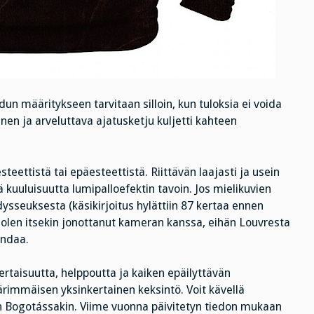
n määritykseen tarvitaan silloin, kun tuloksia ei voida
nen ja arveluttava ajatusketju kuljetti kahteen
teettistä tai epäesteettistä. Riittävän laajasti ja usein
ä kuuluisuutta lumipalloefektin tavoin. Jos mielikuvien
sseuksesta (käsikirjoitus hylättiin 87 kertaa ennen
 olen itsekin jonottanut kameran kanssa, eihän Louvresta
ondaa.
ertaisuutta, helppoutta ja kaiken epäilyttävän
ärimmäisen yksinkertainen keksintö. Voit kävellä
in Bogotássakin. Viime vuonna päivitetyn tiedon mukaan