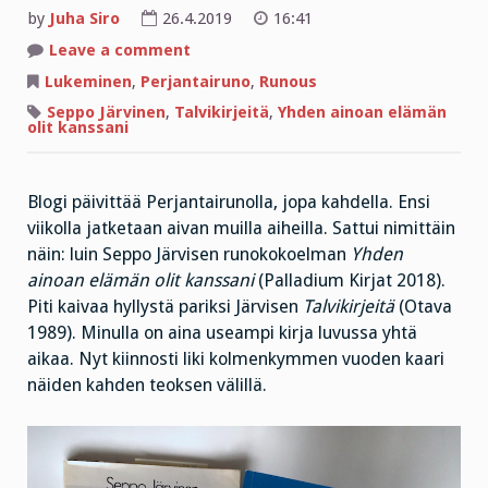
by
Juha Siro
26.4.2019
16:41
on
Leave a comment
Kirjailijan
kolmenkymmenen
Lukeminen
,
Perjantairuno
,
Runous
vuoden
kaari
Seppo Järvinen
,
Talvikirjeitä
,
Yhden ainoan elämän
–
olit kanssani
ja
vaimon
kuolema
Blogi päivittää Perjantairunolla, jopa kahdella. Ensi
viikolla jatketaan aivan muilla aiheilla. Sattui nimittäin
näin: luin Seppo Järvisen runokokoelman
Yhden
ainoan elämän olit kanssani
(Palladium Kirjat 2018).
Piti kaivaa hyllystä pariksi Järvisen
Talvikirjeitä
(Otava
1989). Minulla on aina useampi kirja luvussa yhtä
aikaa. Nyt kiinnosti liki kolmenkymmen vuoden kaari
näiden kahden teoksen välillä.