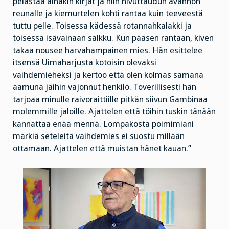
pelastaa ainakin kirjat ja niin hivuttaudun avannon
reunalle ja kiemurtelen kohti rantaa kuin teeveestä
tuttu pelle. Toisessa kädessä rotannahkalakki ja
toisessa isävainaan salkku. Kun pääsen rantaan, kiven
takaa nousee harvahampainen mies. Hän esittelee
itsensä Uimaharjusta kotoisin olevaksi
vaihdemieheksi ja kertoo että olen kolmas samana
aamuna jäihin vajonnut henkilö. Toverillisesti hän
tarjoaa minulle raivoraittiille pitkän siivun Gambinaa
molemmille jaloille. Ajattelen että töihin tuskin tänään
kannattaa enää mennä. Lompakosta poimimiani
märkiä seteleitä vaihdemies ei suostu millään
ottamaan. Ajattelen että muistan hänet kauan.”