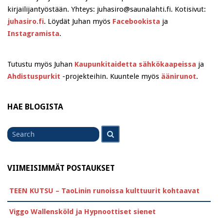
kirjailijantyöstään. Yhteys: juhasiro@saunalahti.fi. Kotisivut:
juhasiro.fi
. Löydät Juhan myös
Facebookista
ja
Instagramista
.
Tutustu myös Juhan
Kaupunkitaidetta sähkökaapeissa
ja
Ahdistuspurkit
-projekteihin. Kuuntele myös
äänirunot
.
HAE BLOGISTA
Search
Search
for
VIIMEISIMMÄT POSTAUKSET
TEEN KUTSU – TaoLinin runoissa kulttuurit kohtaavat
Viggo Wallensköld ja Hypnoottiset sienet