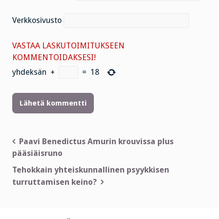
Verkkosivusto
VASTAA LASKUTOIMITUKSEEN
KOMMENTOIDAKSESI!
yhdeksän
+
=
18
Artikkelien
Paavi Benedictus Amurin krouvissa plus
pääsiäisruno
selaus
Tehokkain yhteiskunnallinen psyykkisen
turruttamisen keino?