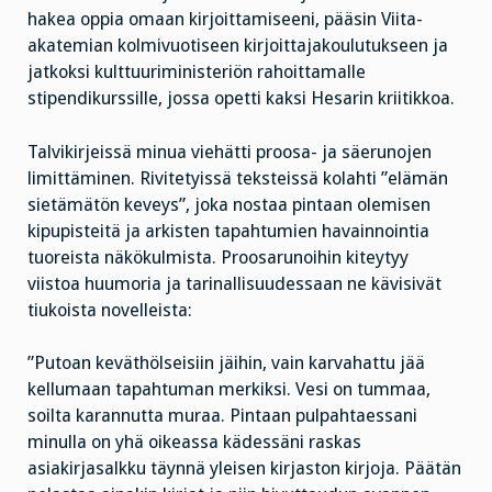
hakea oppia omaan kirjoittamiseeni, pääsin Viita-
akatemian kolmivuotiseen kirjoittajakoulutukseen ja
jatkoksi kulttuuriministeriön rahoittamalle
stipendikurssille, jossa opetti kaksi Hesarin kriitikkoa.
Talvikirjeissä minua viehätti proosa- ja säerunojen
limittäminen. Rivitetyissä teksteissä kolahti ”elämän
sietämätön keveys”, joka nostaa pintaan olemisen
kipupisteitä ja arkisten tapahtumien havainnointia
tuoreista näkökulmista. Proosarunoihin kiteytyy
viistoa huumoria ja tarinallisuudessaan ne kävisivät
tiukoista novelleista:
”Putoan keväthölseisiin jäihin, vain karvahattu jää
kellumaan tapahtuman merkiksi. Vesi on tummaa,
soilta karannutta muraa. Pintaan pulpahtaessani
minulla on yhä oikeassa kädessäni raskas
asiakirjasalkku täynnä yleisen kirjaston kirjoja. Päätän