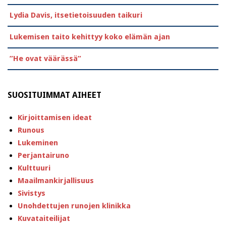
Lydia Davis, itsetietoisuuden taikuri
Lukemisen taito kehittyy koko elämän ajan
”He ovat väärässä”
SUOSITUIMMAT AIHEET
Kirjoittamisen ideat
Runous
Lukeminen
Perjantairuno
Kulttuuri
Maailmankirjallisuus
Sivistys
Unohdettujen runojen klinikka
Kuvataiteilijat