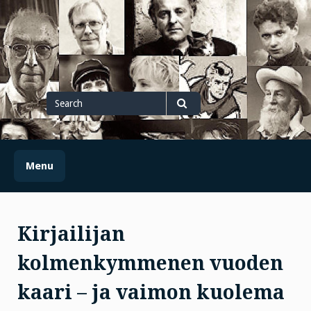
Skip
to
content
Search
for
Search
Menu
Kirjailijan
kolmenkymmenen vuoden
kaari – ja vaimon kuolema