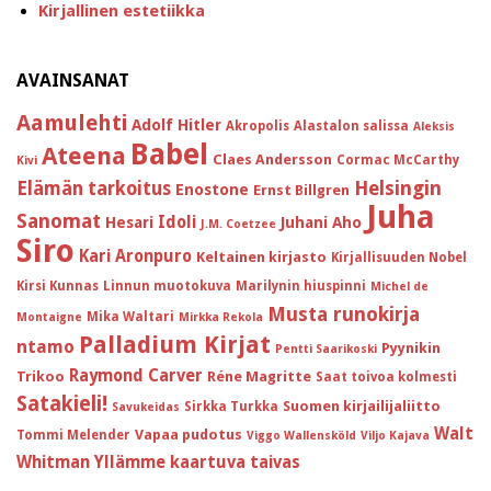
Kirjallinen estetiikka
AVAINSANAT
Aamulehti
Adolf Hitler
Akropolis
Alastalon salissa
Aleksis
Babel
Ateena
Claes Andersson
Cormac McCarthy
Kivi
Helsingin
Elämän tarkoitus
Enostone
Ernst Billgren
Juha
Sanomat
Idoli
Hesari
Juhani Aho
J.M. Coetzee
Siro
Kari Aronpuro
Keltainen kirjasto
Kirjallisuuden Nobel
Kirsi Kunnas
Linnun muotokuva
Marilynin hiuspinni
Michel de
Musta runokirja
Mika Waltari
Montaigne
Mirkka Rekola
Palladium Kirjat
ntamo
Pyynikin
Pentti Saarikoski
Raymond Carver
Trikoo
Réne Magritte
Saat toivoa kolmesti
Satakieli!
Suomen kirjailijaliitto
Sirkka Turkka
Savukeidas
Walt
Vapaa pudotus
Tommi Melender
Viggo Wallensköld
Viljo Kajava
Whitman
Yllämme kaartuva taivas