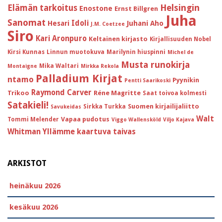
Helsingin
Elämän tarkoitus
Enostone
Ernst Billgren
Juha
Sanomat
Idoli
Hesari
Juhani Aho
J.M. Coetzee
Siro
Kari Aronpuro
Keltainen kirjasto
Kirjallisuuden Nobel
Kirsi Kunnas
Linnun muotokuva
Marilynin hiuspinni
Michel de
Musta runokirja
Mika Waltari
Montaigne
Mirkka Rekola
Palladium Kirjat
ntamo
Pyynikin
Pentti Saarikoski
Raymond Carver
Trikoo
Réne Magritte
Saat toivoa kolmesti
Satakieli!
Suomen kirjailijaliitto
Sirkka Turkka
Savukeidas
Walt
Vapaa pudotus
Tommi Melender
Viggo Wallensköld
Viljo Kajava
Whitman
Yllämme kaartuva taivas
ARKISTOT
heinäkuu 2026
kesäkuu 2026