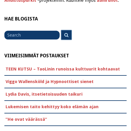
Ahdistuspurkit
-projekteihin. Kuuntele myös
äänirunot
.
HAE BLOGISTA
Search
Search
for
VIIMEISIMMÄT POSTAUKSET
TEEN KUTSU – TaoLinin runoissa kulttuurit kohtaavat
Viggo Wallensköld ja Hypnoottiset sienet
Lydia Davis, itsetietoisuuden taikuri
Lukemisen taito kehittyy koko elämän ajan
”He ovat väärässä”