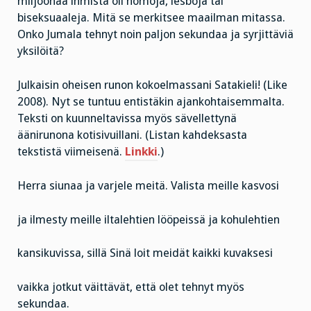
miljoonaa ihmistä oli homoja, lesboja tai
biseksuaaleja. Mitä se merkitsee maailman mitassa.
Onko Jumala tehnyt noin paljon sekundaa ja syrjittäviä
yksilöitä?
Julkaisin oheisen runon kokoelmassani Satakieli! (Like
2008). Nyt se tuntuu entistäkin ajankohtaisemmalta.
Teksti on kuunneltavissa myös sävellettynä
äänirunona kotisivuillani. (Listan kahdeksasta
tekstistä viimeisenä.
Linkki
.)
Herra siunaa ja varjele meitä. Valista meille kasvosi
ja ilmesty meille iltalehtien lööpeissä ja kohulehtien
kansikuvissa, sillä Sinä loit meidät kaikki kuvaksesi
vaikka jotkut väittävät, että olet tehnyt myös
sekundaa.