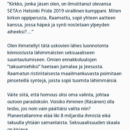
”Kirkko, jonka jäsen olen, on ilmoittanut olevansa
SETA:n Helsinki Pride 2019 virallinen kumppani. Miten
kirkon oppiperusta, Raamattu, sopii yhteen aatteen
kanssa, jossa häpeä ja synti nostetaan ylpeyden
aiheeksi?…”
Olen ihmetellyt tätä uskovien lähes luonnotonta
kiinnostusta lähimmäisten seksuaaliseen
suuntautumiseen. Omien ennakkoluulojen
”takuumiehiksi” haetaan Jumalaa ja Jeesusta.
Raamatun ristiriitaisesta maailmankuvasta poimitaan
pinseteillä syntejä, joista sopii tuomita lähimmäisiä.
Väite siitä, että homous olisi oma valinta, johtaa
outoon paradoksiin. Voisiko ihminen (Räsänen) olla
lesbo, jos noin vain päättäisi valita niin?
Planeetallamme elää liki 8 miljardia ihmistä eikä
takuulla yhtään samanlaista. Seksuaalisuuden skaala
on kirjava.