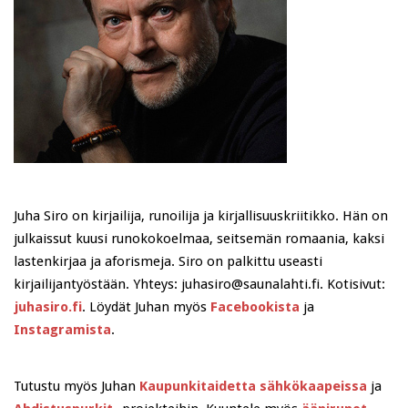
Juha Siro on kirjailija, runoilija ja kirjallisuuskriitikko. Hän on
julkaissut kuusi runokokoelmaa, seitsemän romaania, kaksi
lastenkirjaa ja aforismeja. Siro on palkittu useasti
kirjailijantyöstään. Yhteys: juhasiro@saunalahti.fi. Kotisivut:
juhasiro.fi
. Löydät Juhan myös
Facebookista
ja
Instagramista
.
Tutustu myös Juhan
Kaupunkitaidetta sähkökaapeissa
ja