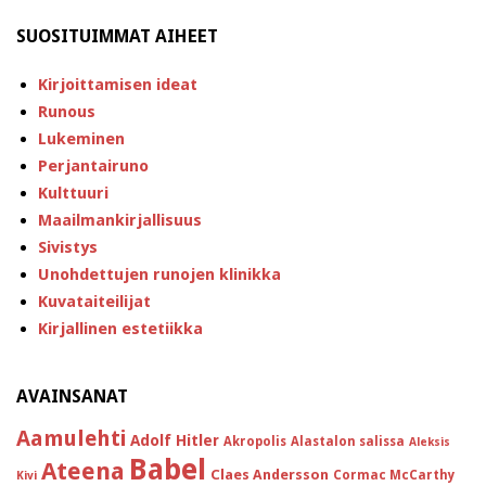
SUOSITUIMMAT AIHEET
Kirjoittamisen ideat
Runous
Lukeminen
Perjantairuno
Kulttuuri
Maailmankirjallisuus
Sivistys
Unohdettujen runojen klinikka
Kuvataiteilijat
Kirjallinen estetiikka
AVAINSANAT
Aamulehti
Adolf Hitler
Akropolis
Alastalon salissa
Aleksis
Babel
Ateena
Claes Andersson
Cormac McCarthy
Kivi