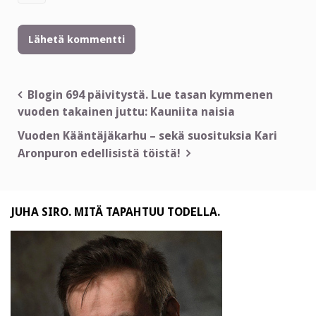
Artikkelien
Blogin 694 päivitystä. Lue tasan kymmenen
vuoden takainen juttu: Kauniita naisia
selaus
Vuoden Kääntäjäkarhu – sekä suosituksia Kari
Aronpuron edellisistä töistä!
JUHA SIRO. MITÄ TAPAHTUU TODELLA.