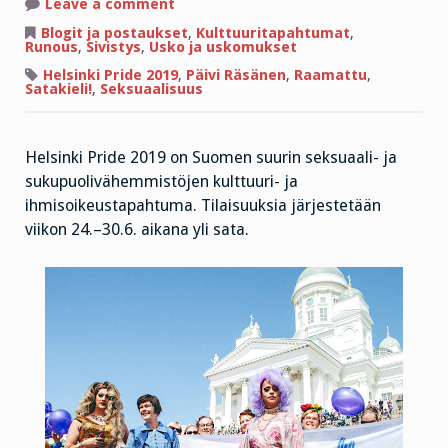
on
Leave a comment
Runo
Herralle,
Blogit ja postaukset
,
Kulttuuritapahtumat
,
omistus
Runous
,
Sivistys
,
Usko ja uskomukset
Päivi
Räsäselle
Helsinki Pride 2019
,
Päivi Räsänen
,
Raamattu
,
Satakieli!
,
Seksuaalisuus
Helsinki Pride 2019 on Suomen suurin seksuaali- ja
sukupuolivähemmistöjen kulttuuri- ja
ihmisoikeustapahtuma. Tilaisuuksia järjestetään
viikon 24.–30.6. aikana yli sata.