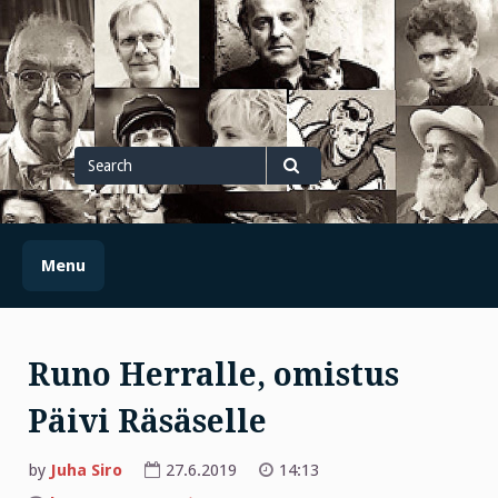
Skip
to
content
Search
for
Search
Menu
Runo Herralle, omistus
Päivi Räsäselle
by
Juha Siro
27.6.2019
14:13