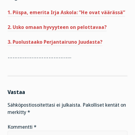
1. Piispa, emerita Irja Askola: ”He ovat väärässä”
2. Usko omaan hyvyyteen on pelottavaa?
3. Puolustaako Perjantairuno Juudasta?
………………………………..
Vastaa
Sähköpostiosoitettasi ei julkaista.
Pakolliset kentät on
merkitty
*
Kommentti
*