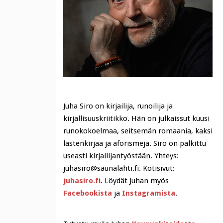
Juha Siro on kirjailija, runoilija ja
kirjallisuuskriitikko. Hän on julkaissut kuusi
runokokoelmaa, seitsemän romaania, kaksi
lastenkirjaa ja aforismeja. Siro on palkittu
useasti kirjailijantyöstään. Yhteys:
juhasiro@saunalahti.fi. Kotisivut:
juhasiro.fi
. Löydät Juhan myös
Facebookista
ja
Instagramista
.