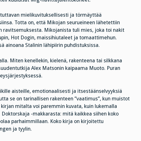
tuttavan mielikuvituksellisesti ja törmäyttää
insa. Totta on, että Mikojan seurueineen lähetettiin
 ravitsemuksesta. Mikojanista tuli mies, joka toi nakit
pin, Hot Dogin, maissihiutaleet ja tomaattimehun.
 ainoana Stalinin lähipiirin puhdistuksissa.
lla. Miten kenellekin, kielenä, rakenteena tai silkkana
llisuudentutkija Alex Matsonin kaipaama Muoto. Puran
eysjärjestyksessä.
aikille aisteille, emotionaalisesti ja itsestäänselvyyksiä
mutta se on tarinallisen rakenteen ”vaatimus”, kun muistot
ta kirjan mitalta voi paremmin kuvata, kuin lukemalla
 Doktorskaja -makkarasta: mitä kaikkea siihen koko
olaa parhaimmillaan. Koko kirja on kirjoitettu
ngen ja tyylin.