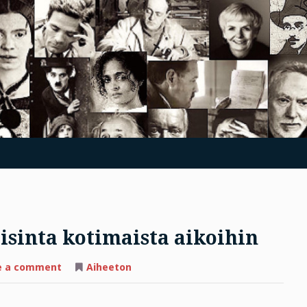
isinta kotimaista aikoihin
on
e a comment
Aiheeton
Lue
LIHA,
mielenkiintoisinta
kotimaista