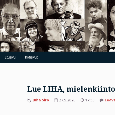
Skip
to
content
Etusivu
Kotisivut
Lue LIHA, mielenkiinto
by
Juha Siro
27.5.2020
17:53
Leav