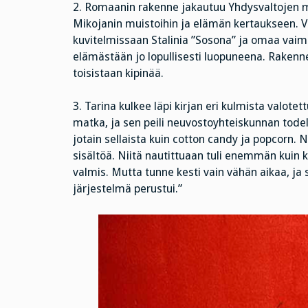
2. Romaanin rakenne jakautuu Yhdysvaltojen m
Mikojanin muistoihin ja elämän kertaukseen. 
kuvitelmissaan Stalinia ”Sosona” ja omaa vaimo
elämästään jo lopullisesti luopuneena. Rakenne 
toisistaan kipinää.
3. Tarina kulkee läpi kirjan eri kulmista valote
matka, ja sen peili neuvostoyhteiskunnan todel
jotain sellaista kuin cotton candy ja popcorn.
sisältöä. Niitä nautittuaan tuli enemmän kuin k
valmis. Mutta tunne kesti vain vähän aikaa, ja s
järjestelmä perustui.”