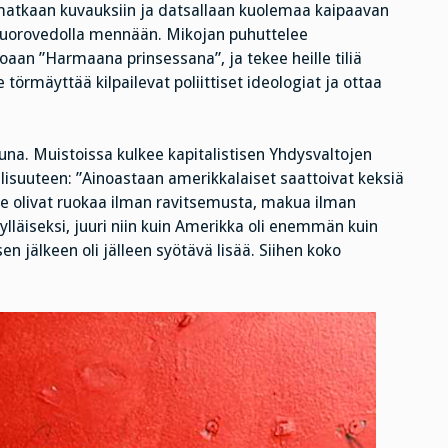
atkaan kuvauksiin ja datsallaan kuolemaa kaipaavan
Vuorovedolla mennään. Mikojan puhuttelee
aan ”Harmaana prinsessana”, ja tekee heille tiliä
törmäyttää kilpailevat poliittiset ideologiat ja ottaa
ttuna. Muistoissa kulkee kapitalistisen Yhdysvaltojen
lisuuteen: ”Ainoastaan amerikkalaiset saattoivat keksiä
 Ne olivat ruokaa ilman ravitsemusta, makua ilman
ylläiseksi, juuri niin kuin Amerikka oli enemmän kuin
en jälkeen oli jälleen syötävä lisää. Siihen koko