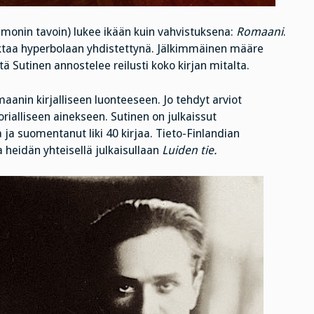
 monin tavoin) lukee ikään kuin vahvistuksena:
Romaani
.
faktaa hyperbolaan yhdistettynä. Jälkimmäinen määre
itä Sutinen annostelee reilusti koko kirjan mitalta.
aanin kirjalliseen luonteeseen. Jo tehdyt arviot
torialliseen ainekseen. Sutinen on julkaissut
 ja suomentanut liki 40 kirjaa. Tieto-Finlandian
heidän yhteisellä julkaisullaan
Luiden tie.