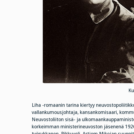
Ku
Liha -romaanin tarina kiertyy neuvostopoliitik
vallankumousjohtaja, kansankomisaari, kommu
Neuvostoliiton sisä- ja ulkomaankauppaminister
korkeimman ministerineuvoston jäsenenä 1926 – 
työrukkanen. Pikkuveli, Artjom Mikojan suunnit