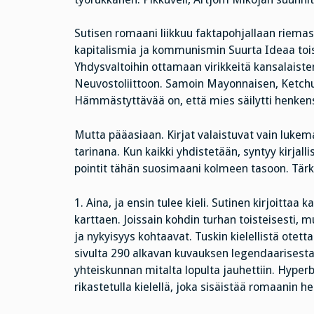
Sutisen romaani liikkuu faktapohjallaan riemas
kapitalismia ja kommunismin Suurta Ideaa toisi
Yhdysvaltoihin ottamaan virikkeitä kansalaisten
Neuvostoliittoon. Samoin Mayonnaisen, Ketchu
Hämmästyttävää on, että mies säilytti henkensä
Mutta pääasiaan. Kirjat valaistuvat vain lukema
tarinana. Kun kaikki yhdistetään, syntyy kirja
pointit tähän suosimaani kolmeen tasoon. Tärk
1. Aina, ja ensin tulee kieli. Sutinen kirjoittaa k
karttaen. Joissain kohdin turhan toisteisesti, 
ja nykyisyys kohtaavat. Tuskin kielellistä otet
sivulta 290 alkavan kuvauksen legendaarisesta
yhteiskunnan mitalta lopulta jauhettiin. Hyperb
rikastetulla kielellä, joka sisäistää romaanin he