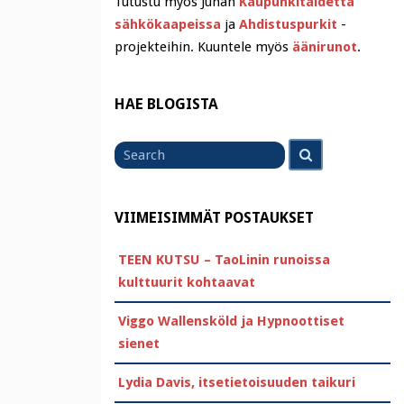
Tutustu myös Juhan
Kaupunkitaidetta
sähkökaapeissa
ja
Ahdistuspurkit
-
projekteihin. Kuuntele myös
äänirunot
.
HAE BLOGISTA
Search
Search
for
VIIMEISIMMÄT POSTAUKSET
TEEN KUTSU – TaoLinin runoissa
kulttuurit kohtaavat
Viggo Wallensköld ja Hypnoottiset
sienet
Lydia Davis, itsetietoisuuden taikuri