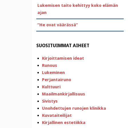
Lukemisen taito kehittyy koko elämän
ajan
”He ovat väärässä”
SUOSITUIMMAT AIHEET
Kirjoittamisen ideat
Runous
Lukeminen
Perjantairuno
Kulttuuri
Maailmankirjallisuus
Sivistys
Unohdettujen runojen klinikka
Kuvataiteilijat
Kirjallinen estetiikka