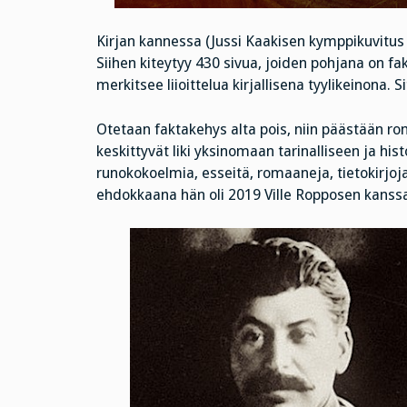
Kirjan kannessa (Jussi Kaakisen kymppikuvitus
Siihen kiteytyy 430 sivua, joiden pohjana on 
merkitsee liioittelua kirjallisena tyylikeinona. S
Otetaan faktakehys alta pois, niin päästään rom
keskittyvät liki yksinomaan tarinalliseen ja his
runokokoelmia, esseitä, romaaneja, tietokirjoja
ehdokkaana hän oli 2019 Ville Ropposen kanssa 