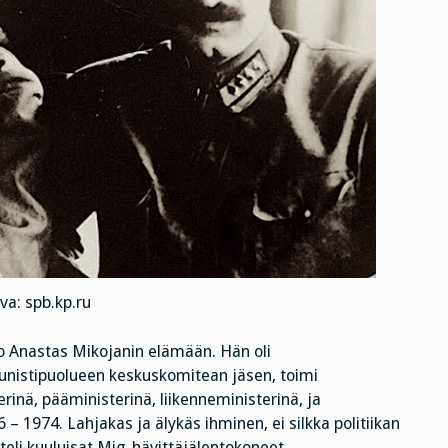
va: spb.kp.ru
ko Anastas Mikojanin elämään. Hän oli
nistipuolueen keskuskomitean jäsen, toimi
inä, pääministerinä, liikenneministerinä, ja
1974. Lahjakas ja älykäs ihminen, ei silkka politiikan
teli kuuluisat Mig-hävittäjälentokoneet.