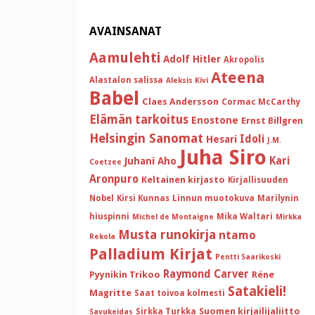
AVAINSANAT
Aamulehti
Adolf Hitler
Akropolis
Ateena
Alastalon salissa
Aleksis Kivi
Babel
Claes Andersson
Cormac McCarthy
Elämän tarkoitus
Enostone
Ernst Billgren
Helsingin Sanomat
Idoli
Hesari
J.M.
Juha Siro
Kari
Juhani Aho
Coetzee
Aronpuro
Keltainen kirjasto
Kirjallisuuden
Nobel
Kirsi Kunnas
Linnun muotokuva
Marilynin
hiuspinni
Mika Waltari
Michel de Montaigne
Mirkka
Musta runokirja
ntamo
Rekola
Palladium Kirjat
Pentti Saarikoski
Raymond Carver
Pyynikin Trikoo
Réne
Satakieli!
Magritte
Saat toivoa kolmesti
Suomen kirjailijaliitto
Sirkka Turkka
Savukeidas